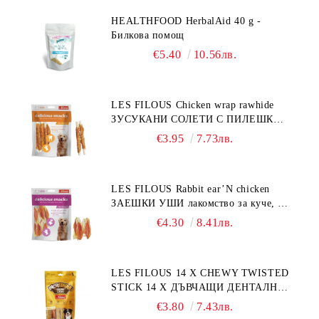
HEALTHFOOD HerbalAid 40 g -
Билкова помощ
€5.40
10.56лв.
LES FILOUS Chicken wrap rawhide
ЗУСУКАНИ СОЛЕТИ С ПИЛЕШКО,
лакомство за куче, 100 г
€3.95
7.73лв.
LES FILOUS Rabbit ear’N chicken
ЗАЕШКИ УШИ лакомство за куче, 50
г
€4.30
8.41лв.
LES FILOUS 14 X CHEWY TWISTED
STICK 14 X ДЪВЧАЩИ ДЕНТАЛНИ
СОЛЕТИ за куче, УВИТИ
€3.80
7.43лв.