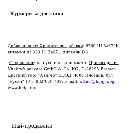
Куриери за доставка
Добавки на кг
:
Хранителни добавки
: 6300 IU 3a672b,
витамин A; 630 IU 3a671, витамин D
3
.
Съхранение
: на сухо и хладно място.
Производител
:
Vitakraft pet care GmbH & Co. KG, D-28295 Bremen.
Дистрибутор
: “Хайгер” ЕООД, 4000 Пловдив, бул.
“Руски” 141; 032/626-489, e-mail:
office@heiger.bg
,
www.heiger.net
Най-продавани