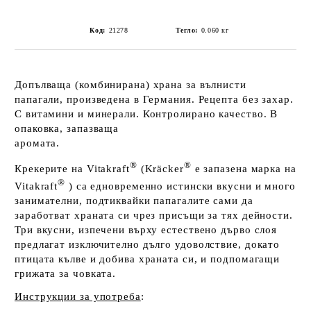
Код:
21278
Тегло:
0.060
кг
Допълваща (комбинирана) храна за вълнисти
папагали, произведена в Германия. Рецепта без захар.
С витамини и минерали. Контролирано качество. В
опаковка, запазваща
аромата.
®
®
Крекерите на Vitakraft
(Kräcker
e запазена марка на
®
Vitakraft
) са едновременно истински вкусни и много
занимателни, подтиквайки папагалите сами да
заработват храната си чрез присъщи за тях дейности.
Три вкусни, изпечени върху естествено дърво слоя
предлагат изключително дълго удоволствие, докато
птицата кълве и добива храната си, и подпомагащи
грижата за човката.
Инструкции за употреба
: