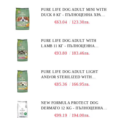
ФРАНЦИЯ.
PURE LIFE DOG ADULT MINI WITH
DUCK 8 КГ - ПЪЛНОЦЕННА ХРАНА
ЗА ПОРАСНАЛИ КУЧЕТА ОТ
€63.04
123.30лв.
ДРЕБНИ ПОРОДИ НА ВЪЗРАСТ
НАД 10 МЕСЕЦА И С ТЕГЛО ПОД
10 КГ, С ПАТИЦА. БЕЗ ЗЪРНО, БЕЗ
PURE LIFE DOG ADULT WITH
ГЛУТЕН. ПРОИЗВЕДЕНА ВЪВ
LAMB 11 КГ - ПЪЛНОЦЕННА
ФРАНЦИЯ.
ХРАНА ЗА ПОРАСНАЛИ КУЧЕТА С
€93.80
183.46лв.
ЧУВСТВИТЕЛНО ХРАНОСМИЛАНЕ,
С АГНЕ. ПОДХОДЯЩА ЗА КУЧЕТА
ОТ ВСИЧКИ ПОРОДИ НА ВЪЗРАСТ
PURE LIFE DOG ADULT LIGHT
НАД 1 ГОДИНА. БЕЗ ЗЪРНО, БЕЗ
AND/OR STERILIZED WITH
ГЛУТЕН. ПРОИЗВЕДЕНА ВЪВ
CHICKEN 12 КГ - ПЪЛНОЦЕННА
ФРАНЦИЯ.
€85.36
166.95лв.
ХРАНА ЗА ПОРАСНАЛИ КУЧЕТА
СЪС СКЛОННОСТ КЪМ
НАДНОРМЕНО ТЕГЛО И/ИЛИ
NEW FORMULA PROTECT DOG
КАСТРИРАНИ КУЧЕТА ОТ ВСИЧКИ
DERMATO 12 KG - ПЪЛНОЦЕННА
ПОРОДИ НА ВЪЗРАСТ НАД 1
ДИЕТИЧНА ХРАНА ЗА КУЧЕТА
ГОДИНА, С ПИЛЕ. БЕЗ ЗЪРНО, БЕЗ
€99.19
194.00лв.