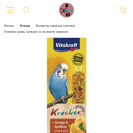
Начало
Птици
Вълнисти папагали (птички)
Основна храна, крекери за вълнисти папагали