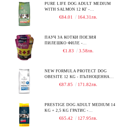
PURE LIFE DOG ADULT MEDIUM
WITH SALMON 12 КГ -
ПЪЛНОЦЕННА ХРАНА ЗА
€84.01
164.31лв.
ПОРАСНАЛИ КУЧЕТА ОТ СРЕДНИ
ПОРОДИ НА ВЪЗРАСТ НАД 1 Г, С
ТЕГЛО ОТ 10 – 25 КГ, СЪС СЬОМГА.
ПАУЧ ЗА КОТКИ ПОЕЗИЯ
БЕЗ ЗЪРНО, БЕЗ ГЛУТЕН.
ПИЛЕШКО ФИЛЕ -
ПРОИЗВЕДЕНА ВЪВ ФРАНЦИЯ.
ПРОМОКОМПЛЕКТ 3 БР.
€1.83
3.58лв.
NEW FORMULA PROTECT DOG
OBESITE 12 KG - ПЪЛНОЦЕННА
ДИЕТИЧНА ХРАНА ЗА КУЧЕТА
€87.85
171.82лв.
СЪС СПЕЦИФИЧНИ ХРАНИТЕЛНИ
ПОТРЕБНОСТИ: "НАМАЛЯВАНЕ
НА НАДНОРМЕНО ТЕГЛО".
PRESTIGE DOG ADULT MEDIUM 14
"РЕГУЛИРАНЕ НА ВНОСА НА
KG + 2,5 KG ГРАТИС -
ГЛЮКОЗА (DIABETES MELLITUS)."
ПЪЛНОЦЕННА ХРАНА ЗА
€65.42
127.95лв.
ПОРАСНАЛИ КУЧЕТА ОТ СРЕДНИ
ПОРОДИ. ПРОИЗВЕДЕНА ВЪВ