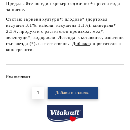
Предлагайте по един крекер седмично + прясна вода
за пиене.
Състав
: з
ърнени култури*; плодове* (портокал,
изсушен 3,1%; кайсия, изсушена 1,1%); минерали*
2,3%; продукти с растителен произход; мед*;
зеленчуци*; водорасли. Легенда: съставките, означени
със звезда (*), са естествени.
Добавки
: оцветители и
консерванти.
Добави в желани
Има наличност