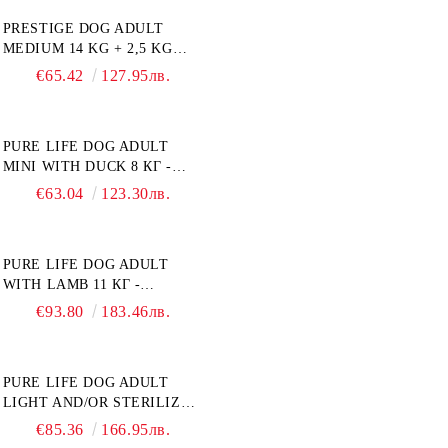
ХРАНИТЕЛНИ
PRESTIGE DOG ADULT
ПОТРЕБНОСТИ:
MEDIUM 14 KG + 2,5 KG
"НАМАЛЯВАНЕ НА
ГРАТИС - ПЪЛНОЦЕННА
НАДНОРМЕНО ТЕГЛО".
€65.42
127.95лв.
ХРАНА ЗА ПОРАСНАЛИ
"РЕГУЛИРАНЕ НА ВНОСА
КУЧЕТА ОТ СРЕДНИ
НА ГЛЮКОЗА (DIABETES
ПОРОДИ. ПРОИЗВЕДЕНА
MELLITUS)."
PURE LIFE DOG ADULT
ВЪВ ФРАНЦИЯ.
MINI WITH DUCK 8 КГ -
ПЪЛНОЦЕННА ХРАНА ЗА
€63.04
123.30лв.
ПОРАСНАЛИ КУЧЕТА ОТ
ДРЕБНИ ПОРОДИ НА
ВЪЗРАСТ НАД 10 МЕСЕЦА И
PURE LIFE DOG ADULT
С ТЕГЛО ПОД 10 КГ, С
WITH LAMB 11 КГ -
ПАТИЦА. БЕЗ ЗЪРНО, БЕЗ
ПЪЛНОЦЕННА ХРАНА ЗА
ГЛУТЕН. ПРОИЗВЕДЕНА
€93.80
183.46лв.
ПОРАСНАЛИ КУЧЕТА С
ВЪВ ФРАНЦИЯ.
ЧУВСТВИТЕЛНО
ХРАНОСМИЛАНЕ, С АГНЕ.
PURE LIFE DOG ADULT
ПОДХОДЯЩА ЗА КУЧЕТА
LIGHT AND/OR STERILIZED
ОТ ВСИЧКИ ПОРОДИ НА
WITH CHICKEN 12 КГ -
ВЪЗРАСТ НАД 1 ГОДИНА.
€85.36
166.95лв.
ПЪЛНОЦЕННА ХРАНА ЗА
БЕЗ ЗЪРНО, БЕЗ ГЛУТЕН.