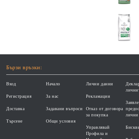
Бързи връзки:
Вход
Начало
Лични данни
Декла
лични
Регистрация
За нас
Рекламации
Заявле
Доставка
Задавани въпроси
Отказ от договора
предос
за покупка
лични
Търсене
Общи условия
Управлявай
Бискв
Профила и