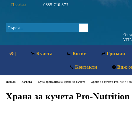
Профил
0885 710 877
Онл
VITA
|
Кучета
Котки
Гризачи
Контакти
Виж о
Начало
Кучета
Суха гранулирана храна за кучета
Храна за кучета Pro-Nutrit
Храна за кучета Pro-Nutriti