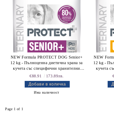
NEW Formula PROTECT DOG Senior+
NEW Form
12 kg - Пълноценна диетична храна за
12 kg - Пъ
кучета със специфични хранителни
кучета с
потребности: "Подпомагане на
потре
€88.91
173.89лв.
метаболизма на ставите при
образуван
остеоартроза". "Подпомагане на
"Разтвар
сърдечната дейност при хронична
"Намаляван
Има наличност
сърдечна недостатъчност".
с
Page 1 of 1