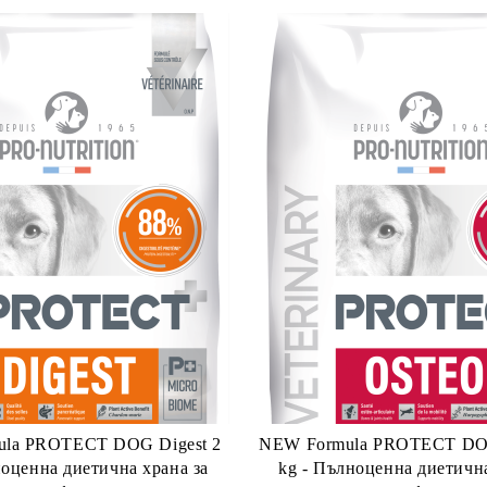
la PROTECT DOG Digest 2
NEW Formula PROTECT D
ноценна диетична храна за
kg - Пълноценна диетична