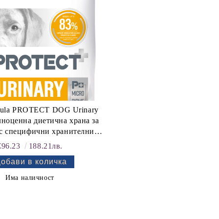
ula PROTECT DOG Urinary
лноценна диетична храна за
ъс специфични хранителни
бности: "Намаляване на
€96.23
188.21лв.
ето на оксалатни камъни".
яне на струвитни камъни".
е на рецидив. образуване на
Има наличност
трувитни камъни."