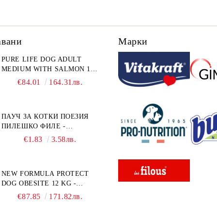
авани
Марки
PURE LIFE DOG ADULT
MEDIUM WITH SALMON 12
КГ - ПЪЛНОЦЕННА ХРАНА
€84.01
164.31лв.
ЗА ПОРАСНАЛИ КУЧЕТА ОТ
СРЕДНИ ПОРОДИ НА
ВЪЗРАСТ НАД 1 Г, С ТЕГЛО
ПАУЧ ЗА КОТКИ ПОЕЗИЯ
ОТ 10 – 25 КГ, СЪС СЬОМГА.
ПИЛЕШКО ФИЛЕ -
БЕЗ ЗЪРНО, БЕЗ ГЛУТЕН.
ПРОМОКОМПЛЕКТ 3 БР.
ПРОИЗВЕДЕНА ВЪВ
€1.83
3.58лв.
ФРАНЦИЯ.
NEW FORMULA PROTECT
DOG OBESITE 12 KG -
ПЪЛНОЦЕННА ДИЕТИЧНА
€87.85
171.82лв.
ХРАНА ЗА КУЧЕТА СЪС
СПЕЦИФИЧНИ