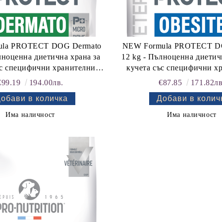
ula PROTECT DOG Dermato
NEW Formula PROTECT DO
лноценна диетична храна за
12 kg - Пълноценна диетич
ъс специфични хранителни
кучета със специфични х
и - "Подпомагане на кожната
потребности: "Намаляв
€99.19
194.00лв.
€87.85
171.82лв
 при дерматози и силно
наднормено тегло". "Регулиране на
губа на козина". "Намаляване
вноса на глюкоза (Diabetes 
имостта към някои съставки
Има наличност
Има наличност
и храни