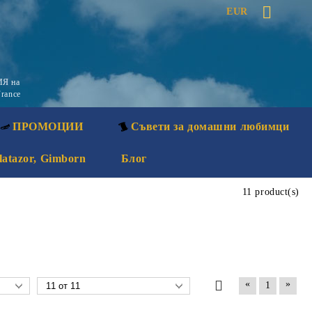
EUR
Я на
rance
ПРОМОЦИИ
Съвети за домашни любимци
latazor, Gimborn
Блог
11 product(s)
«
»
1