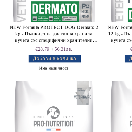
NEW Formula PROTECT DOG Dermato 2
NEW Form
kg - Пълноценна диетична храна за
12 kg - Пъ
кучета със специфични хранителни
кучета с
потребности - "Подпомагане на кожната
потребност
€28.79
56.31лв.
функция при дерматози и силно
функция
изразена загуба на козина". "Намаляване
изразена за
на непоносимостта към някои съставки
на непонос
Има наличност
и храни