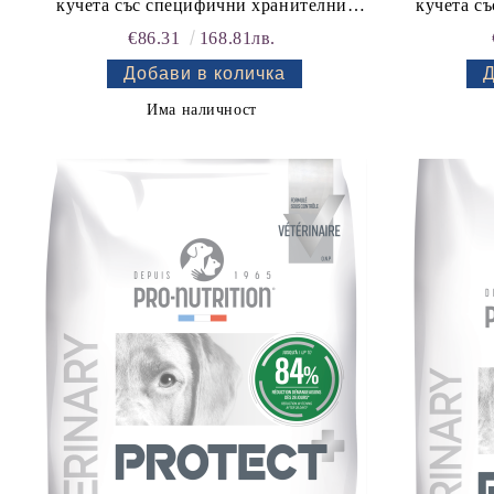
кучета със специфични хранителни
кучета с
потребности - "Компенсиране на лошо
потребност
€86.31
168.81лв.
храносмилане". "Намаляване на риска
храносмил
от смущения в чревната
от 
непропускливост".
н
Има наличност