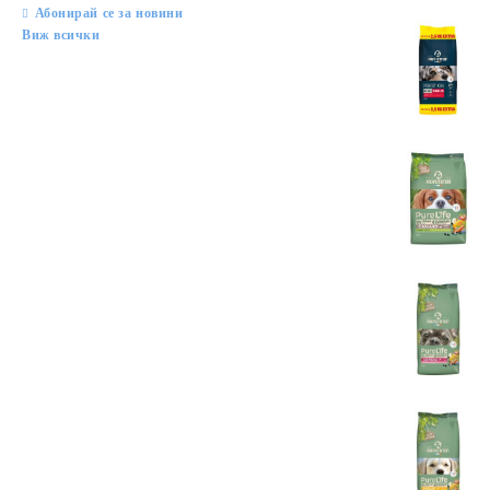
Абонирай се за новини
Виж всички