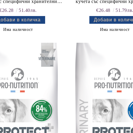
ъс специфични хранителни
кучета със специфични х
и - "Компенсиране на лошо
потребности - "Подпома
€26.28
51.40лв.
€26.48
51.79лв
ане". "Намаляване на риска
метаболизма на стави
смущения в чревната
остеоартроза". "Подпом
епропускливост".
сърдечната дейност при
Има наличност
Има наличност
сърдечна недостатъчност.