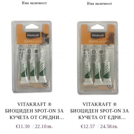
КАИШКА ЗА КУЧЕТА ОТ
Има наличност
Има наличност
ПРОТИВ ПАРАЗИТИ
ДРЕБНИ ПОРОДИ И ЗА
ПОДРАСТВАЩИ КУЧЕТА
ОТ СРЕДНИ ПОРОДИ,
ОБИКОЛКА НА ВРАТА
14-28 СМ. ЗА КУЧЕТА
НАД 4 МЕСЕЦА, ПРОТИВ
БЪЛХИ, КЪРЛЕЖИ,
VITAKRAFT ®
VITAKRAFT ®
БИОЦИДЕН SPOT-ON ЗА
БИОЦИДЕН SPOT-ON ЗА
КУЧЕТА ОТ СРЕДНИ
КУЧЕТА ОТ ЕДРИ
ПОРОДИ, от 15 кг до 30 кг.
ПОРОДИ, над 30 кг.
€11.30
22.10лв.
€12.57
24.58лв.
РЕПЕЛЕНТНИ АМПУЛИ
РЕПЕЛЕНТНИ АМПУЛИ