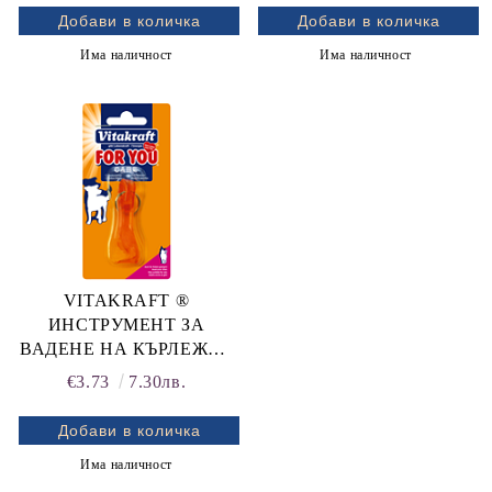
ЗА НАКАПВАНЕ 3 бр. x 3
ЗА НАКАПВАНЕ 3 бр. x 5
ml ЗА КУЧЕТА, ПРОТИВ
ml ЗА КУЧЕТА, ПРОТИВ
Има наличност
Има наличност
ПАРАЗИТИ
ПАРАЗИТИ
VITAKRAFT ®
ИНСТРУМЕНТ ЗА
ВАДЕНЕ НА КЪРЛЕЖИ -
ЗА КУЧЕТА и КОТКИ
€3.73
7.30лв.
Има наличност