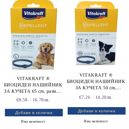
rition Flatazor,
VITAKRAFT ®
VITAKRAFT ®
БИОЦИДЕН НАШИЙНИК
БИОЦИДЕН НАШИЙНИК
ЗА КУЧЕТА 50 cm,
ЗА КУЧЕТА 65 cm, размер:
размери: M и SL
€7.26
14.20лв.
L РЕПЕЛЕНТНА
€8.58
16.78лв.
подрастващи
ПРОТИВОПАРАЗИТНА
РЕПЕЛЕНТНА
КАИШКА ЗА КУЧЕТА ОТ
ПРОТИВОПАРАЗИТНА
ЕДРИ ПОРОДИ,
КАИШКА ЗА КУЧЕТА ОТ
Има наличност
Има наличност
ОБИКОЛКА НА ВРАТА
СРЕДНИ ПОРОДИ И ЗА