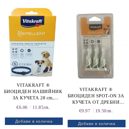
32-65 СМ. ЗА КУЧЕТА
ПОДРАСТВАЩИ КУЧЕТА
НАД 4 МЕСЕЦА, ПРОТИВ
ОТ ЕДРИ ПОРОДИ,
БЪЛХИ, КЪРЛЕЖИ,
ОБИКОЛКА НА ВРАТА
МУХИ И КОМАРИ. СРОК
22-50 СМ. ЗА КУЧЕТА
НА ДЕЙСТВИЕ 4
НАД 4 МЕСЕЦА, ПРОТИВ
МЕСЕЦА.
БЪЛХИ, КЪРЛЕЖИ, М
ВОДОУСТОЙЧИВА!
VITAKRAFT ®
VITAKRAFT ®
БИОЦИДЕН НАШИЙНИК
БИОЦИДЕН SPOT-ON ЗА
ЗА КУЧЕТА 28 cm,
КУЧЕТА ОТ ДРЕБНИ
размери: S и SM
€6.06
11.85лв.
ПОРОДИ, до 15 кг.
подрастващи
€9.97
19.50лв.
РЕПЕЛЕНТНИ АМПУЛИ
РЕПЕЛЕНТНА
ЗА НАКАПВАНЕ 3 бр. x
ПРОТИВОПАРАЗИТНА
1,5 ml ЗА КУЧЕТА,