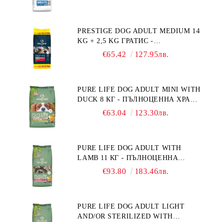
СЪС СПЕЦИФИЧНИ ХРАНИТЕЛНИ
ПОТРЕБНОСТИ: "НАМАЛЯВАНЕ
НА НАДНОРМЕНО ТЕГЛО".
PRESTIGE DOG ADULT MEDIUM 14
"РЕГУЛИРАНЕ НА ВНОСА НА
KG + 2,5 KG ГРАТИС -
ГЛЮКОЗА (DIABETES MELLITUS)."
ПЪЛНОЦЕННА ХРАНА ЗА
€65.42
127.95лв.
ПОРАСНАЛИ КУЧЕТА ОТ СРЕДНИ
ПОРОДИ. ПРОИЗВЕДЕНА ВЪВ
ФРАНЦИЯ.
PURE LIFE DOG ADULT MINI WITH
DUCK 8 КГ - ПЪЛНОЦЕННА ХРАНА
ЗА ПОРАСНАЛИ КУЧЕТА ОТ
€63.04
123.30лв.
ДРЕБНИ ПОРОДИ НА ВЪЗРАСТ
НАД 10 МЕСЕЦА И С ТЕГЛО ПОД
10 КГ, С ПАТИЦА. БЕЗ ЗЪРНО, БЕЗ
PURE LIFE DOG ADULT WITH
ГЛУТЕН. ПРОИЗВЕДЕНА ВЪВ
LAMB 11 КГ - ПЪЛНОЦЕННА
ФРАНЦИЯ.
ХРАНА ЗА ПОРАСНАЛИ КУЧЕТА С
€93.80
183.46лв.
ЧУВСТВИТЕЛНО ХРАНОСМИЛАНЕ,
С АГНЕ. ПОДХОДЯЩА ЗА КУЧЕТА
ОТ ВСИЧКИ ПОРОДИ НА ВЪЗРАСТ
PURE LIFE DOG ADULT LIGHT
НАД 1 ГОДИНА. БЕЗ ЗЪРНО, БЕЗ
AND/OR STERILIZED WITH
ГЛУТЕН. ПРОИЗВЕДЕНА ВЪВ