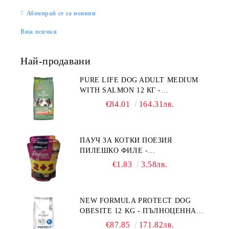
Абонирай се за новини
Виж всички
Най-продавани
PURE LIFE DOG ADULT MEDIUM
WITH SALMON 12 КГ -
ПЪЛНОЦЕННА ХРАНА ЗА
€84.01
164.31лв.
ПОРАСНАЛИ КУЧЕТА ОТ СРЕДНИ
ПОРОДИ НА ВЪЗРАСТ НАД 1 Г, С
ТЕГЛО ОТ 10 – 25 КГ, СЪС СЬОМГА.
ПАУЧ ЗА КОТКИ ПОЕЗИЯ
БЕЗ ЗЪРНО, БЕЗ ГЛУТЕН.
ПИЛЕШКО ФИЛЕ -
ПРОИЗВЕДЕНА ВЪВ ФРАНЦИЯ.
ПРОМОКОМПЛЕКТ 3 БР.
€1.83
3.58лв.
NEW FORMULA PROTECT DOG
OBESITE 12 KG - ПЪЛНОЦЕННА
ДИЕТИЧНА ХРАНА ЗА КУЧЕТА
€87.85
171.82лв.