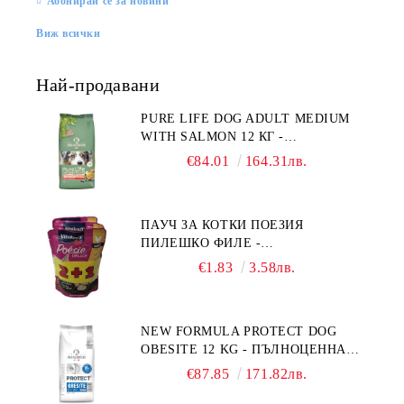
Абонирай се за новини
Виж всички
Най-продавани
PURE LIFE DOG ADULT MEDIUM
WITH SALMON 12 КГ -
ПЪЛНОЦЕННА ХРАНА ЗА
€84.01
164.31лв.
ПОРАСНАЛИ КУЧЕТА ОТ СРЕДНИ
ПОРОДИ НА ВЪЗРАСТ НАД 1 Г, С
ТЕГЛО ОТ 10 – 25 КГ, СЪС СЬОМГА.
ПАУЧ ЗА КОТКИ ПОЕЗИЯ
БЕЗ ЗЪРНО, БЕЗ ГЛУТЕН.
ПИЛЕШКО ФИЛЕ -
ПРОИЗВЕДЕНА ВЪВ ФРАНЦИЯ.
ПРОМОКОМПЛЕКТ 3 БР.
€1.83
3.58лв.
NEW FORMULA PROTECT DOG
OBESITE 12 KG - ПЪЛНОЦЕННА
ДИЕТИЧНА ХРАНА ЗА КУЧЕТА
€87.85
171.82лв.
СЪС СПЕЦИФИЧНИ ХРАНИТЕЛНИ
ПОТРЕБНОСТИ: "НАМАЛЯВАНЕ