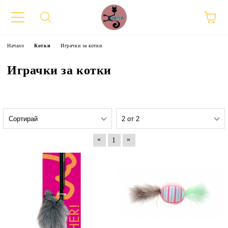
Начало
Котки
Играчки за котки
Играчки за котки
«
»
1