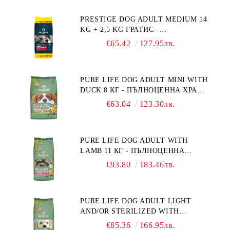
НА НАДНОРМЕНО ТЕГЛО".
PRESTIGE DOG ADULT MEDIUM 14
"РЕГУЛИРАНЕ НА ВНОСА НА
KG + 2,5 KG ГРАТИС -
ГЛЮКОЗА (DIABETES MELLITUS)."
ПЪЛНОЦЕННА ХРАНА ЗА
€65.42
127.95лв.
ПОРАСНАЛИ КУЧЕТА ОТ СРЕДНИ
ПОРОДИ. ПРОИЗВЕДЕНА ВЪВ
ФРАНЦИЯ.
PURE LIFE DOG ADULT MINI WITH
DUCK 8 КГ - ПЪЛНОЦЕННА ХРАНА
ЗА ПОРАСНАЛИ КУЧЕТА ОТ
€63.04
123.30лв.
ДРЕБНИ ПОРОДИ НА ВЪЗРАСТ
НАД 10 МЕСЕЦА И С ТЕГЛО ПОД
10 КГ, С ПАТИЦА. БЕЗ ЗЪРНО, БЕЗ
PURE LIFE DOG ADULT WITH
ГЛУТЕН. ПРОИЗВЕДЕНА ВЪВ
LAMB 11 КГ - ПЪЛНОЦЕННА
ФРАНЦИЯ.
ХРАНА ЗА ПОРАСНАЛИ КУЧЕТА С
€93.80
183.46лв.
ЧУВСТВИТЕЛНО ХРАНОСМИЛАНЕ,
С АГНЕ. ПОДХОДЯЩА ЗА КУЧЕТА
ОТ ВСИЧКИ ПОРОДИ НА ВЪЗРАСТ
PURE LIFE DOG ADULT LIGHT
НАД 1 ГОДИНА. БЕЗ ЗЪРНО, БЕЗ
AND/OR STERILIZED WITH
ГЛУТЕН. ПРОИЗВЕДЕНА ВЪВ
CHICKEN 12 КГ - ПЪЛНОЦЕННА
ФРАНЦИЯ.
€85.36
166.95лв.