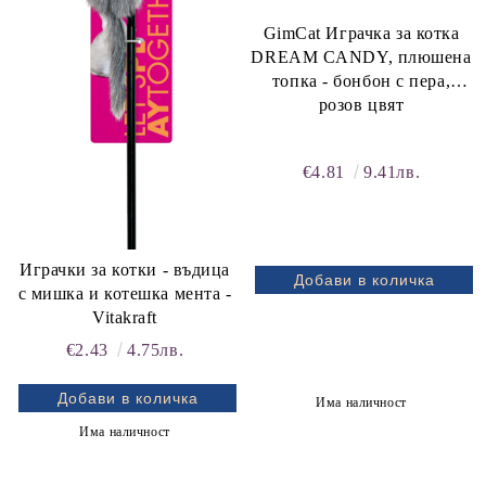
GimCat Играчка за котка
DREAM CANDY, плюшена
топка - бонбон с пера,
розов цвят
€4.81
9.41лв.
rition Flatazor,
Играчки за котки - въдица
с мишка и котешка мента -
Vitakraft
€2.43
4.75лв.
Има наличност
Има наличност