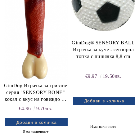
GimDog® SENSORY BALL
Играчка за куче - сензорна
топка с пищялка 8,8 cm
€9.97
19.50лв.
GimDog Играчка за гризане
серия "SENSORY BONE"
кокал с вкус на говеждо 12
cm, размер S
€4.96
9.70лв.
Има наличност
Има наличност