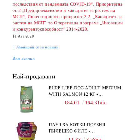
последствия от пандемията COVID-19“, Приоритетна
ос 2 „Предприемачество и капацитет за растеж на
МСП“, Инвестиционен приоритет 2.2. „Капацитет за
растеж на МСП” по Оперативна програма „Иновации
и конкурентоспособност“ 2014-2020.
11 Авг 2020
Абонирай се за новини
Виж всички
Най-продавани
PURE LIFE DOG ADULT MEDIUM
WITH SALMON 12 КГ -
ПЪЛНОЦЕННА ХРАНА ЗА
€84.01
164.31лв.
ПОРАСНАЛИ КУЧЕТА ОТ СРЕДНИ
ПОРОДИ НА ВЪЗРАСТ НАД 1 Г, С
ТЕГЛО ОТ 10 – 25 КГ, СЪС СЬОМГА.
ПАУЧ ЗА КОТКИ ПОЕЗИЯ
БЕЗ ЗЪРНО, БЕЗ ГЛУТЕН.
ПИЛЕШКО ФИЛЕ -
ПРОИЗВЕДЕНА ВЪВ ФРАНЦИЯ.
ПРОМОКОМПЛЕКТ 3 БР.
€1.83
3.58лв.