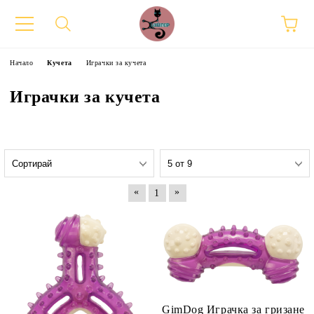
Начало
Кучета
Играчки за кучета
Играчки за кучета
«
»
1
GimDog Играчка за гризане