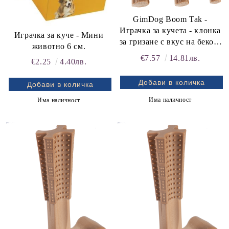
GimDog Boom Tak -
Играчка за кучета - клонка
Играчка за куче - Мини
за гризане с вкус на бекон,
животно 6 см.
размер M
€7.57
14.81лв.
€2.25
4.40лв.
Има наличност
Има наличност