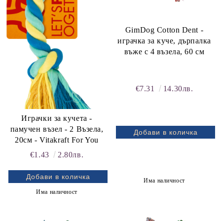
GimDog Cotton Dent -
играчка за куче, дърпалка
въже с 4 възела, 60 см
€7.31
14.30лв.
Играчки за кучета -
памучен възел - 2 Възела,
20см - Vitakraft For You
€1.43
2.80лв.
Има наличност
Има наличност