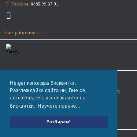
Телефон:
0885 99 37 91
Ние работим с
GDPR
Heiger използва бисквитки.
Разглеждайки сайта ни, Вие се
Нашият онлайн магазин е 100% съобразен с GDPR.
съгласявате с използването на
Прочетете нашата политика
бисквитки.
Научете повече...
Моите лични данни
Разбирам!
Онлайн магазин от SELITON