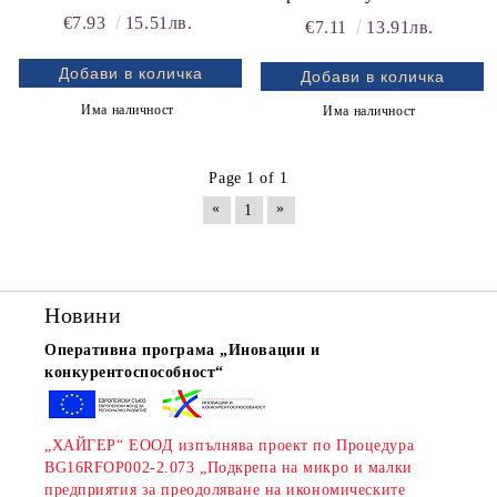
„Планета“. Подходяща за
„Планета“. Подходяща за
€7.93
15.51лв.
€7.11
13.91лв.
носене, отвътре с пищялка.
носене, отвътре с пищялка.
Помага за упражняване на
Помага за упражняване на
челюстните мускули.
челюстните мускули.
Има наличност
Има наличност
Page 1 of 1
«
»
1
Новини
Оперативна програма „Иновации и
конкурентоспособност“
„ХАЙГЕР“ ЕООД изпълнява проект по Процедура
BG16RFOP002-2.073 „Подкрепа на микро и малки
предприятия за преодоляване на икономическите