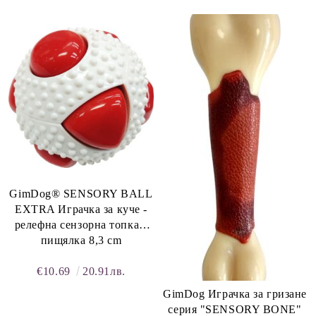
GimDog® SENSORY BALL
EXTRA Играчка за куче -
релефна сензорна топка с
пищялка 8,3 cm
€10.69
20.91лв.
GimDog Играчка за гризане
серия "SENSORY BONE"