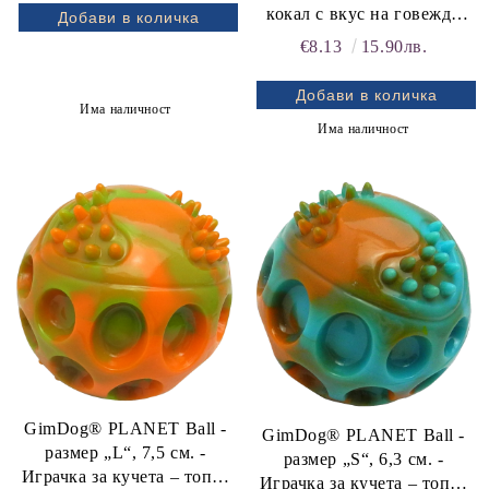
кокал с вкус на говеждо
15.5 cm, размер М
€8.13
15.90лв.
Има наличност
Има наличност
GimDog® PLANET Ball -
GimDog® PLANET Ball -
размер „L“, 7,5 см. -
размер „S“, 6,3 см. -
Играчка за кучета – топка
Играчка за кучета – топка