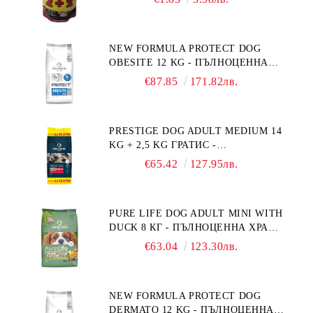
NEW FORMULA PROTECT DOG
OBESITE 12 KG - ПЪЛНОЦЕННА
ДИЕТИЧНА ХРАНА ЗА КУЧЕТА
€87.85
171.82лв.
СЪС СПЕЦИФИЧНИ ХРАНИТЕЛНИ
ПОТРЕБНОСТИ: "НАМАЛЯВАНЕ
НА НАДНОРМЕНО ТЕГЛО".
PRESTIGE DOG ADULT MEDIUM 14
"РЕГУЛИРАНЕ НА ВНОСА НА
KG + 2,5 KG ГРАТИС -
ГЛЮКОЗА (DIABETES MELLITUS)."
ПЪЛНОЦЕННА ХРАНА ЗА
€65.42
127.95лв.
ПОРАСНАЛИ КУЧЕТА ОТ СРЕДНИ
ПОРОДИ. ПРОИЗВЕДЕНА ВЪВ
ФРАНЦИЯ.
PURE LIFE DOG ADULT MINI WITH
DUCK 8 КГ - ПЪЛНОЦЕННА ХРАНА
ЗА ПОРАСНАЛИ КУЧЕТА ОТ
€63.04
123.30лв.
ДРЕБНИ ПОРОДИ НА ВЪЗРАСТ
НАД 10 МЕСЕЦА И С ТЕГЛО ПОД
10 КГ, С ПАТИЦА. БЕЗ ЗЪРНО, БЕЗ
NEW FORMULA PROTECT DOG
ГЛУТЕН. ПРОИЗВЕДЕНА ВЪВ
DERMATO 12 KG - ПЪЛНОЦЕННА
ФРАНЦИЯ.