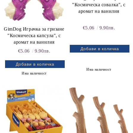
"Космическа совалка", с
аромат на ванилия
€5.06
9.90лв.
GimDog Играчка за гризане
"Космическа капсула", с
аромат на ванилия
€5.06
9.90лв.
rition Flatazor,
Има наличност
Има наличност