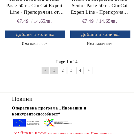
Paste 50 г - GimCat Expert
Senior Paste 50 г - GimCat
Line - Препоръчана от
Expert Line - Препоръчана
ветеринари
от ветеринарите
€7.49
14.65лв.
€7.49
14.65лв.
Има наличност
Има наличност
Page 1 of 4
«
»
1
2
3
4
Новини
Оперативна програма „Иновации и
конкурентоспособност“
„ХАЙГЕР“ ЕООД изпълнява проект по Процедура