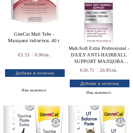
GimCat Malt Tabs -
Малцови таблетки, 40 г
Malt-Soft Extra Professional -
€3.53
6.90лв.
DAILY ANTI-HAIRBALL
SUPPORT МАЛЦОВА
ПАСТА ЕКСТРА -
€10.71
20.95лв.
Професионална линия 100
g
Има наличност
Има наличност