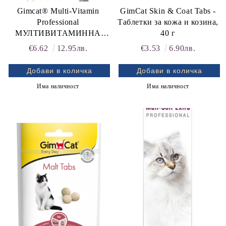
Gimcat® Multi-Vitamin
GimCat Skin & Coat Tabs -
Professional
Таблетки за кожа и козина,
МУЛТИВИТАМИННА
40 г
ПАСТА -
€6.62
12.95лв.
€3.53
6.90лв.
ПРОФЕСИОНАЛНА
ЕЖЕДНЕВНА ЗАЩИТА 50
г
Има наличност
Има наличност