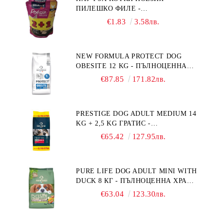
ПИЛЕШКО ФИЛЕ -
ПРОИЗВЕДЕНА ВЪВ ФРАНЦИЯ.
ПРОМОКОМПЛЕКТ 3 БР.
€1.83
3.58лв.
NEW FORMULA PROTECT DOG
OBESITE 12 KG - ПЪЛНОЦЕННА
ДИЕТИЧНА ХРАНА ЗА КУЧЕТА
€87.85
171.82лв.
СЪС СПЕЦИФИЧНИ ХРАНИТЕЛНИ
ПОТРЕБНОСТИ: "НАМАЛЯВАНЕ
НА НАДНОРМЕНО ТЕГЛО".
PRESTIGE DOG ADULT MEDIUM 14
"РЕГУЛИРАНЕ НА ВНОСА НА
KG + 2,5 KG ГРАТИС -
ГЛЮКОЗА (DIABETES MELLITUS)."
ПЪЛНОЦЕННА ХРАНА ЗА
€65.42
127.95лв.
ПОРАСНАЛИ КУЧЕТА ОТ СРЕДНИ
ПОРОДИ. ПРОИЗВЕДЕНА ВЪВ
ФРАНЦИЯ.
PURE LIFE DOG ADULT MINI WITH
DUCK 8 КГ - ПЪЛНОЦЕННА ХРАНА
ЗА ПОРАСНАЛИ КУЧЕТА ОТ
€63.04
123.30лв.
ДРЕБНИ ПОРОДИ НА ВЪЗРАСТ
НАД 10 МЕСЕЦА И С ТЕГЛО ПОД