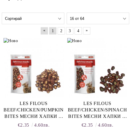
«
»
1
2
3
4
rition Flatazor,
LES FILOUS
LES FILOUS
BEEF/CHICKEN/PUMPKIN
BEEF/CHICKEN/SPINACH
BITES МЕСНИ ХАПКИ за
BITES МЕСНИ ХАПКИ за
котка ГОВЕЖДО, ПИЛЕ и
котка ГОВЕЖДО, ПИЛЕ и
€2.35
4.60лв.
€2.35
4.60лв.
ТИКВА 50 г
СПАНАК 50 г