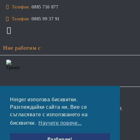
Телефон:
0885 710 877
Телефон:
0885 99 37 91
Ние работим с
GDPR
Heiger използва бисквитки.
Разглеждайки сайта ни, Вие се
Нашият онлайн магазин е 100% съобразен с GDPR.
съгласявате с използването на
Прочетете нашата политика
бисквитки.
Научете повече...
Моите лични данни
Разбирам!