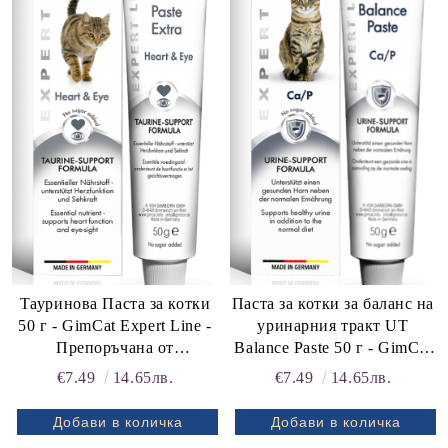
Тауринова Паста за котки
Паста за котки за баланс на
50 г - GimCat Expert Line -
уринарния тракт UT
Препоръчана от
Balance Paste 50 г - GimCat
ветеринарите
Expert Line - Препоръчана
€7.49
14.65лв.
€7.49
14.65лв.
от ветеринари