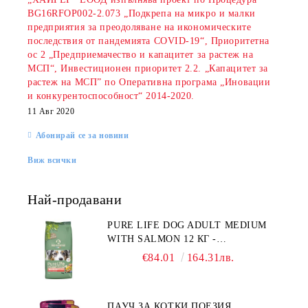
BG16RFOP002-2.073 „Подкрепа на микро и малки
предприятия за преодоляване на икономическите
последствия от пандемията COVID-19“, Приоритетна
ос 2 „Предприемачество и капацитет за растеж на
МСП“, Инвестиционен приоритет 2.2. „Капацитет за
растеж на МСП” по Оперативна програма „Иновации
и конкурентоспособност“ 2014-2020.
11 Авг 2020
Абонирай се за новини
Виж всички
Най-продавани
PURE LIFE DOG ADULT MEDIUM
WITH SALMON 12 КГ -
ПЪЛНОЦЕННА ХРАНА ЗА
€84.01
164.31лв.
ПОРАСНАЛИ КУЧЕТА ОТ СРЕДНИ
ПОРОДИ НА ВЪЗРАСТ НАД 1 Г, С
ТЕГЛО ОТ 10 – 25 КГ, СЪС СЬОМГА.
ПАУЧ ЗА КОТКИ ПОЕЗИЯ
БЕЗ ЗЪРНО, БЕЗ ГЛУТЕН.