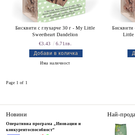
Бисквити с глухарче 30 г - My Little
Бисквити с г
Sweetheart Dandelion
Littl
€3.43
6.71лв.
Има наличност
Page 1 of 1
Новини
Най-прод
Оперативна програма „Иновации и
конкурентоспособност“