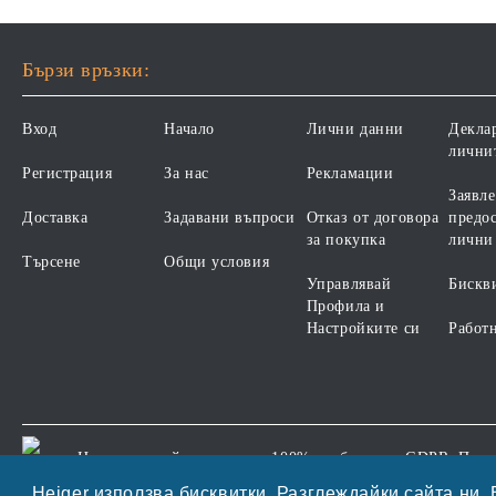
Бързи връзки:
Вход
Начало
Лични данни
Декла
лични
Регистрация
За нас
Рекламации
Заявле
Доставка
Задавани въпроси
Отказ от договора
предос
за покупка
лични
Търсене
Общи условия
Управлявай
Бискв
Профила и
Настройките си
Работ
Нашият онлайн магазин е 100% съобразен с GDPR.
Проч
GDPR
Heiger използва бисквитки. Разглеждайки сайта ни, 