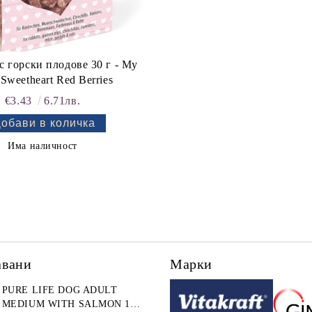
орски плодове 30 г - My
e Sweetheart Red Berries
€3.43
6.71лв.
Има наличност
авани
Марки
PURE LIFE DOG ADULT
MEDIUM WITH SALMON 12