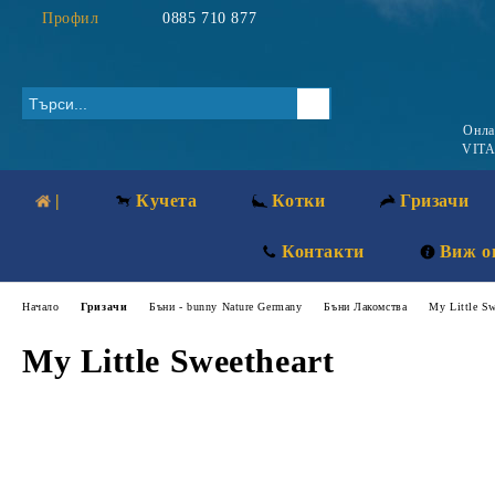
Профил
0885 710 877
Онл
VITA
|
Кучета
Котки
Гризачи
Контакти
Виж о
Начало
Гризачи
Бъни - bunny Nature Germany
Бъни Лакомства
My Little Sw
My Little Sweetheart