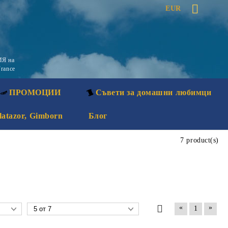
EUR
Я на
rance
ПРОМОЦИИ
Съвети за домашни любимци
latazor, Gimborn
Блог
7 product(s)
«
»
1