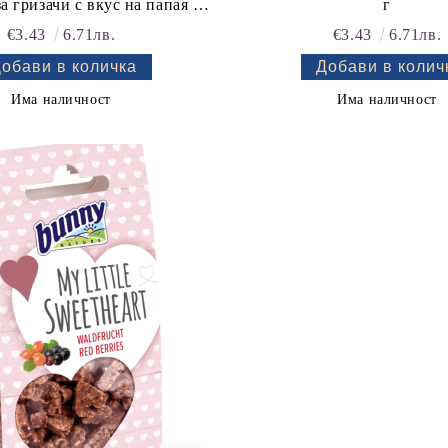
а гризачи с вкус на папая 30
г
г
€3.43
6.71лв.
€3.43
6.71лв.
Има наличност
Има наличност