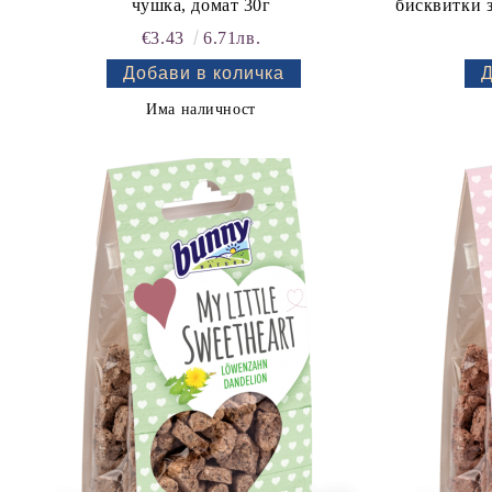
чушка, домат 30г
бисквитки з
€3.43
6.71лв.
Има наличност