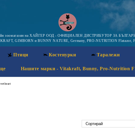
айн зоомагазин на ХАЙГЕР ООД - ОФИЦИАЛЕН ДИСТРИБУТОР ЗА БЪЛГАРИ
KRAFT, GIMBORN и BUNNY NATURE, Germany, PRO-NUTRITION Flatazor, F
Птици
Костенурки
Таралежи
ще
Нашите марки - Vitakraft, Bunny, Pro-Nutrition F
eetheart