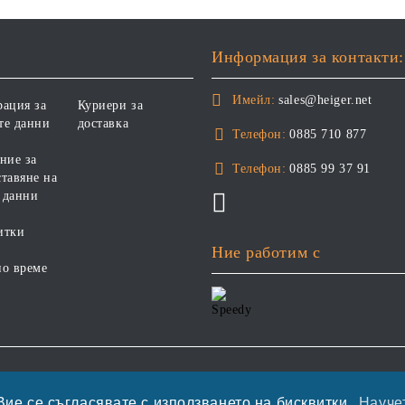
ФРАНЦИЯ.
НАДНОРМЕНО ТЕГЛО И/
ИЛИ КАСТРИРАНИ КУЧЕТА
ОТ ВСИЧКИ ПОРОДИ НА
Информация за контакти:
ВЪЗРАСТ НАД 1 ГОДИНА, С
ПИЛЕ. БЕЗ ЗЪРНО, БЕЗ
Имейл:
sales@heiger.net
рация за
Куриери за
ГЛУТЕН. ПРОИЗВОДСТВО
те данни
доставка
ФРАНЦИЯ.
Телефон:
0885 710 877
ние за
Телефон:
0885 99 37 91
тавяне на
 данни
итки
Ние работим с
но време
етете нашата политика
Вие се съгласявате с използването на бисквитки.
Научет