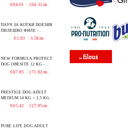
КГ - ПЪЛНОЦЕННА ХРАНА
€84.01
164.31лв.
ЗА ПОРАСНАЛИ КУЧЕТА ОТ
СРЕДНИ ПОРОДИ НА
ВЪЗРАСТ НАД 1 Г, С ТЕГЛО
ПАУЧ ЗА КОТКИ ПОЕЗИЯ
ОТ 10 – 25 КГ, СЪС СЬОМГА.
ПИЛЕШКО ФИЛЕ -
БЕЗ ЗЪРНО, БЕЗ ГЛУТЕН.
ПРОМОКОМПЛЕКТ 3 БР.
ПРОИЗВЕДЕНА ВЪВ
€1.83
3.58лв.
ФРАНЦИЯ.
NEW FORMULA PROTECT
DOG OBESITE 12 KG -
ПЪЛНОЦЕННА ДИЕТИЧНА
€87.85
171.82лв.
ХРАНА ЗА КУЧЕТА СЪС
СПЕЦИФИЧНИ
ХРАНИТЕЛНИ
PRESTIGE DOG ADULT
ПОТРЕБНОСТИ:
MEDIUM 14 KG + 2,5 KG
"НАМАЛЯВАНЕ НА
ГРАТИС - ПЪЛНОЦЕННА
НАДНОРМЕНО ТЕГЛО".
€65.42
127.95лв.
ХРАНА ЗА ПОРАСНАЛИ
"РЕГУЛИРАНЕ НА ВНОСА
КУЧЕТА ОТ СРЕДНИ
НА ГЛЮКОЗА (DIABETES
ПОРОДИ. ПРОИЗВЕДЕНА
MELLITUS)."
PURE LIFE DOG ADULT
ВЪВ ФРАНЦИЯ.