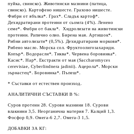
пуйка, свинско). Животински мазнини (патица,
cвинско). Картофено нишесте. Грахово нишесте.
Фибри от ябълка*. Грах*. Cладък картоф*.
Дехидратирани протеини от сьомга (4%). Ленено
семе*. Фибри от бакла*. Хидролизати на животински
протеини. Рапично олио. Бирена мая. Артишок*.
Рибни автолизати* (0,5%). Дехидратирани моркови*.
Рибено масло. Морска сол. Фруктоолигозахариди.
Копър*. Водорасли*. Тиква*. Червена боровинка*.
Касис*. Нар*. Екстракти от мая (Saccharomyces
cerevisiae, Cyberlindnera jadinii). Ацерола*. Морски
зърнастец*. Боровинка*. Пъпеш*.
* Съставки от естествен произход.
АНАЛИТИЧНИ СЪСТАВКИ В %:
Суров протеин 28. Сурови мазнини 18. Сурови
влакнини 3,5. Неорганична материя 7. Калций 1,3.
Фосфор 0,9. Омега-6 2,7. Омега-3 1,5.
ДОБАВКИ ЗА КГ: