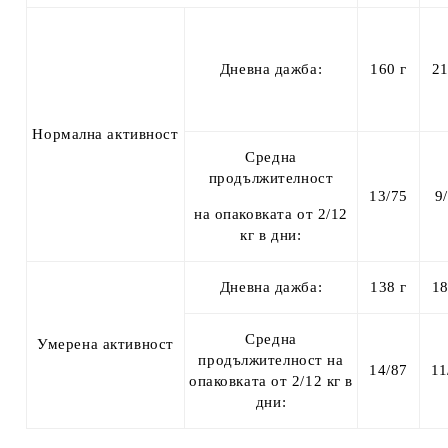
Дневна дажба:
160 г
21
Нормална активност
Средна
продължителност
13/75
9
на опаковката от 2/12
кг в дни:
Дневна дажба:
138 г
18
Средна
Умерена активност
продължителност на
14/87
11
опаковката от 2/12 кг в
дни: