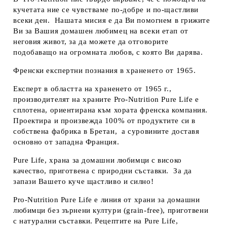
кучетата ние се чувстваме по-добре и по-щастливи
всеки ден. Нашата мисия е да Ви помогнем в грижите
Ви за Вашия домашен любимец на всеки етап от
неговия живот, за да можете да отговорите
подобаващо на огромната любов, с която Ви дарява.
Френски експертни познания в храненето от 1965
.
Експерт в областта на храненето от 1965 г.,
производителят на храните Pro-Nutrition Pure Life е
сплотена, ориентирана към хората френска компания.
Проектира и произвежда 100% от продуктите си в
собствена фабрика в Бретан, а суровините доставя
основно от западна Франция.
Pure
Life
, храна за домашни любимци с високо
качество, приготвена с природни съставки. За да
запази Вашето куче щастливо и силно!
Pro-Nutrition Pure Life е линия от храни за домашни
любимци без зърнени култури (grain-free), приготвени
с натурални съставки. Рецептите на Pure Life,