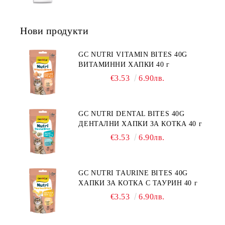
ПОТРЕБНОСТИ - "ПОДПОМАГАНЕ
ФРАНЦИЯ.
НА КОЖНАТА ФУНКЦИЯ ПРИ
ДЕРМАТОЗИ И СИЛНО ИЗРАЗЕНА
Нови продукти
ЗАГУБА НА КОЗИНА".
"НАМАЛЯВАНЕ НА
НЕПОНОСИМОСТТА КЪМ НЯКОИ
GC NUTRI VITAMIN BITES 40G
СЪСТАВКИ И ХРАНИ
ВИТАМИННИ ХАПКИ 40 г
€3.53
6.90лв.
GC NUTRI DENTAL BITES 40G
ДЕНТАЛНИ ХАПКИ ЗА КОТКА 40 г
€3.53
6.90лв.
GC NUTRI TAURINE BITES 40G
ХАПКИ ЗА КОТКА С ТАУРИН 40 г
€3.53
6.90лв.