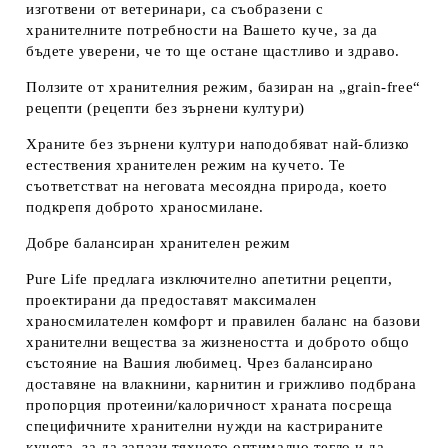
изготвени от ветеринари, са съобразени с
хранителните потребности на Вашето куче, за да
бъдете уверени, че то ще остане щастливо и здраво.
Ползите от хранителния режим, базиран на „
grain
-
free
“
рецепти (рецепти без зърнени култури)
Храните без зърнени култури наподобяват най-близко
естествения хранителен режим на кучето. Те
съответстват на неговата месоядна природа, което
подкрепя доброто храносмилане.
Добре балансиран хранителен режим
Pure Life предлага изключително апетитни рецепти,
проектирани да предоставят максимален
храносмилателен комфорт и правилен баланс на базови
хранителни вещества за жизнеността и доброто общо
състояние на Вашия любимец. Чрез балансирано
доставяне на влакнини, карнитин и грижливо подбрана
пропорция протеини/калоричност храната посреща
специфичните хранителни нужди на кастрираните
кучета, за да запази тяхното оптимално тегло и да