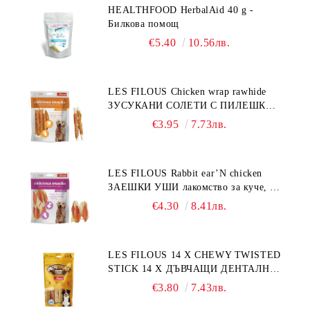
HEALTHFOOD HerbalAid 40 g -
Билкова помощ
€5.40
10.56лв.
LES FILOUS Chicken wrap rawhide
ЗУСУКАНИ СОЛЕТИ С ПИЛЕШКО,
лакомство за куче, 100 г
€3.95
7.73лв.
LES FILOUS Rabbit ear’N chicken
ЗАЕШКИ УШИ лакомство за куче, 50
г
€4.30
8.41лв.
LES FILOUS 14 X CHEWY TWISTED
STICK 14 X ДЪВЧАЩИ ДЕНТАЛНИ
СОЛЕТИ за куче, УВИТИ
€3.80
7.43лв.