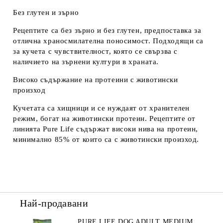
Без глутен и зърно
Рецептите са без зърно и без глутен, предпоставка за
отлична храносмилателна поносимост. Подходящи са
за кучета с чувствителност, която се свързва с
наличието на зърнени култури в храната.
Високо съдържание на протеини с животински
произход
Кучетата са хищници и се нуждаят от хранителен
режим, богат на животински протеин. Рецептите от
линията Pure Life съдържат високи нива на протеин,
минимално 85% от които са с животински произход.
Най-продавани
PURE LIFE DOG ADULT MEDIUM