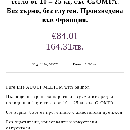
тегло от 10 – 25 кг, със СьОМГА.
Без зърно, без глутен. Произведена
във Франция.
€84.01
164.31лв.
Код:
2130, 205570
Тегло:
12.000
кг
Pure Life ADULT
MEDIUM
with Salmon
Пълноценна храна за пораснали кучета от средни
породи над 1 г, с тегло от 10 – 25 кг, със СьОМГА
0% зърно, 85% от протеините с животински произход
Без оцветители, консерванти и изкуствени
овкусители.