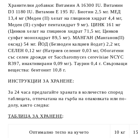
Хранителни добавки
: Витамин A 16300 IU. Витамин
D3 1180 IU. Витамин E 195 IU. Биотин 2,5 мг. МЕД
13,4 мг (Меден (II) хелат на глицинов хидрат 4,4 мг,
Mеден (II) сулфат пентахидрат 9 мг). ЦИНК 161 мг
(Цинков хелат на глицинов хидрат 71,5 мг, Цинков
сулфат монохидрат 89,5 мг). МАНГАН (Манганов(II)
оксид) 54 мг. ЙОД (Безводен калциев йодат) 2,2 мг,
СЕЛЕН 0,12 мг (Натриев селенит 0,03 мг, Обогатени
със селен дрожди от Saccharomyces cerevisiae NCYC
R397, инактивирани 0,09 мг). Таурин 0,4 г.
Свързващи
вещества
: бентонит 10,8 г.
ИНСТРУКЦИИ ЗА ХРАНЕНЕ:
За 24 часа предлагайте храната в количество според
таблицата, отпечатана на гърба на опаковката или по-
долу, както следва:
ТАБЛИЦА
ЗА ХРАНЕНЕ
:
Оптимално тегло на кучето
10 кг
15