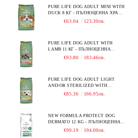
ФРАНЦИЯ.
PURE LIFE DOG ADULT MINI WITH
DUCK 8 КГ - ПЪЛНОЦЕННА ХРАНА
ЗА ПОРАСНАЛИ КУЧЕТА ОТ
€63.04
123.30лв.
ДРЕБНИ ПОРОДИ НА ВЪЗРАСТ
НАД 10 МЕСЕЦА И С ТЕГЛО ПОД
10 КГ, С ПАТИЦА. БЕЗ ЗЪРНО, БЕЗ
PURE LIFE DOG ADULT WITH
ГЛУТЕН. ПРОИЗВЕДЕНА ВЪВ
LAMB 11 КГ - ПЪЛНОЦЕННА
ФРАНЦИЯ.
ХРАНА ЗА ПОРАСНАЛИ КУЧЕТА С
€93.80
183.46лв.
ЧУВСТВИТЕЛНО ХРАНОСМИЛАНЕ,
С АГНЕ. ПОДХОДЯЩА ЗА КУЧЕТА
ОТ ВСИЧКИ ПОРОДИ НА ВЪЗРАСТ
PURE LIFE DOG ADULT LIGHT
НАД 1 ГОДИНА. БЕЗ ЗЪРНО, БЕЗ
AND/OR STERILIZED WITH
ГЛУТЕН. ПРОИЗВЕДЕНА ВЪВ
CHICKEN 12 КГ - ПЪЛНОЦЕННА
ФРАНЦИЯ.
€85.36
166.95лв.
ХРАНА ЗА ПОРАСНАЛИ КУЧЕТА
СЪС СКЛОННОСТ КЪМ
НАДНОРМЕНО ТЕГЛО И/ИЛИ
NEW FORMULA PROTECT DOG
КАСТРИРАНИ КУЧЕТА ОТ ВСИЧКИ
DERMATO 12 KG - ПЪЛНОЦЕННА
ПОРОДИ НА ВЪЗРАСТ НАД 1
ДИЕТИЧНА ХРАНА ЗА КУЧЕТА
ГОДИНА, С ПИЛЕ. БЕЗ ЗЪРНО, БЕЗ
€99.19
194.00лв.
СЪС СПЕЦИФИЧНИ ХРАНИТЕЛНИ
ГЛУТЕН. ПРОИЗВОДСТВО