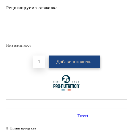
Рециклируема опаковка
Добави в желани
Има наличност
Tweet
Оцени продукта