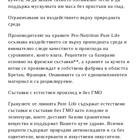
поддържа мускулната им маса без пристъпи на глад.
Ограничаване на въздействието върху природната
среда
Производителят на храните Pro-Nutrition Pure Life
осъзнава въздействието си върху приподната среда и
внимателно следи качеството и произхода на
суровините, които влага. Рецептите са базирани
основно на френски съставки**, а храните за кучета и
котки се произвеждат в собствена фабрика в областта
Бретан, Франция. Опаковките са от еднокомпонентен
материал и са рециклируеми.
Съставки с естествен произход и без ГМО
Гранулите от линията Pure Life съдържат естествени
съставки и съставки без ГМО като плодове и
зеленчуци, които доставят базови хранителни
вещества и поддържат Вашето куче здраво. Всички
рецепти съдържат природни антиоксиданти и са без
оцветители, консерванти и изкуствени овкусители.