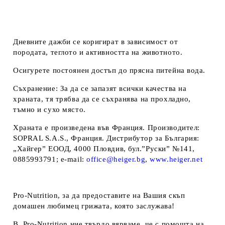
Дневните дажби се коригират в зависимост от
породата, теглото и активността на животното.
Осигурете постоянен достъп до прясна питейна вода.
Съхранение: За да се запазят всички качества на
храната, тя трябва да се съхранява на прохладно,
тъмно и сухо място.
Храната е произведена във Франция.
Производител
:
SOPRAL S.A.S., Франция.
Дистрибутор за България
:
„Хайгер” ЕООД, 4000 Пловдив, бул.”Руски” №141,
0885993791; e-mail:
office@heiger.bg
,
www.heiger.net
Pro-Nutrition
, за да предоставите на Вашия скъп
домашен любимец грижата, която заслужава!
В Pro-Nutrition ние твърдо вярваме, че с помощта на