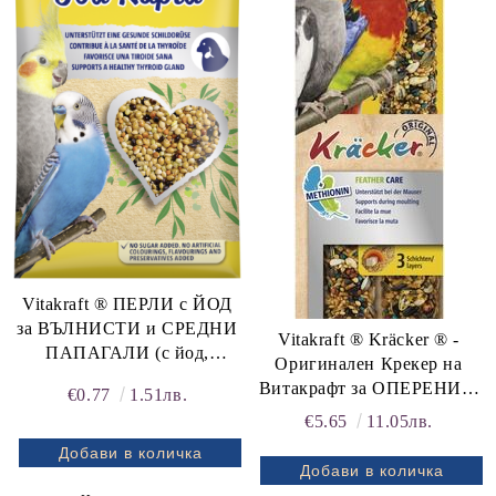
Vitakraft ® ПЕРЛИ с ЙОД
за ВЪЛНИСТИ и СРЕДНИ
Vitakraft ® Kräcker ® -
ПАПАГАЛИ (с йод,
Оригинален Крекер на
полезен за здравето на
Витакрафт за ОПЕРЕНИЕ,
€0.77
1.51лв.
щитовидната жлеза)
2 бр., за СРЕДНИ
€5.65
11.05лв.
ПАПАГАЛИ