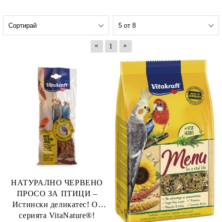
«
»
1
rition Flatazor,
НАТУРАЛНО ЧЕРВЕНО
ПРОСО ЗА ПТИЦИ –
Истински деликатес! От
серията VitaNature®!