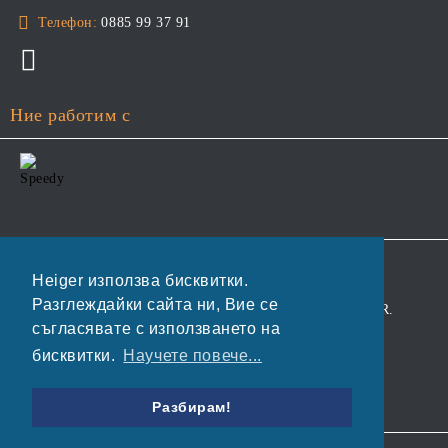
Телефон:
0885 99 37 91
Ние работим с
GDPR
Heiger използва бисквитки.
Разглеждайки сайта ни, Вие се
Нашият онлайн магазин е 100% съобразен с GDPR.
съгласявате с използването на
Прочетете нашата политика
бисквитки.
Научете повече...
Моите лични данни
Разбирам!