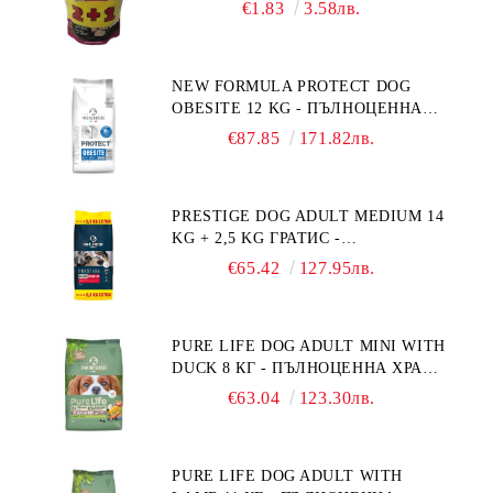
ПРОМОКОМПЛЕКТ 3 БР.
€1.83
3.58лв.
NEW FORMULA PROTECT DOG
OBESITE 12 KG - ПЪЛНОЦЕННА
ДИЕТИЧНА ХРАНА ЗА КУЧЕТА
€87.85
171.82лв.
СЪС СПЕЦИФИЧНИ ХРАНИТЕЛНИ
ПОТРЕБНОСТИ: "НАМАЛЯВАНЕ
НА НАДНОРМЕНО ТЕГЛО".
PRESTIGE DOG ADULT MEDIUM 14
"РЕГУЛИРАНЕ НА ВНОСА НА
KG + 2,5 KG ГРАТИС -
ГЛЮКОЗА (DIABETES MELLITUS)."
ПЪЛНОЦЕННА ХРАНА ЗА
€65.42
127.95лв.
ПОРАСНАЛИ КУЧЕТА ОТ СРЕДНИ
ПОРОДИ. ПРОИЗВЕДЕНА ВЪВ
ФРАНЦИЯ.
PURE LIFE DOG ADULT MINI WITH
DUCK 8 КГ - ПЪЛНОЦЕННА ХРАНА
ЗА ПОРАСНАЛИ КУЧЕТА ОТ
€63.04
123.30лв.
ДРЕБНИ ПОРОДИ НА ВЪЗРАСТ
НАД 10 МЕСЕЦА И С ТЕГЛО ПОД
10 КГ, С ПАТИЦА. БЕЗ ЗЪРНО, БЕЗ
PURE LIFE DOG ADULT WITH
ГЛУТЕН. ПРОИЗВЕДЕНА ВЪВ