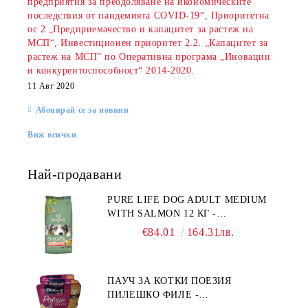
предприятия за преодоляване на икономическите
последствия от пандемията COVID-19“, Приоритетна
ос 2 „Предприемачество и капацитет за растеж на
МСП“, Инвестиционен приоритет 2.2. „Капацитет за
растеж на МСП” по Оперативна програма „Иновации
и конкурентоспособност“ 2014-2020.
11 Авг 2020
Абонирай се за новини
Виж всички
Най-продавани
PURE LIFE DOG ADULT MEDIUM
WITH SALMON 12 КГ -
ПЪЛНОЦЕННА ХРАНА ЗА
€84.01
164.31лв.
ПОРАСНАЛИ КУЧЕТА ОТ СРЕДНИ
ПОРОДИ НА ВЪЗРАСТ НАД 1 Г, С
ТЕГЛО ОТ 10 – 25 КГ, СЪС СЬОМГА.
ПАУЧ ЗА КОТКИ ПОЕЗИЯ
БЕЗ ЗЪРНО, БЕЗ ГЛУТЕН.
ПИЛЕШКО ФИЛЕ -
ПРОИЗВЕДЕНА ВЪВ ФРАНЦИЯ.