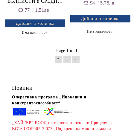
ВЪЛНИСТИ и СРЕДНИ
€2.94
5.75лв.
Естествено добро!
ПАПАГАЛИ, с важни
€0.77
1.51лв.
Vitakraft®
хранителни вещества
Има наличност
Има наличност
Page 1 of 1
«
»
1
Новини
Оперативна програма „Иновации и
конкурентоспособност“
„ХАЙГЕР“ ЕООД изпълнява проект по Процедура
BG16RFOP002-2.073 „Подкрепа на микро и малки