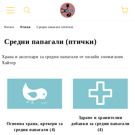
Начало
Птици
Средни папагали (птички)
Средни папагали (птички)
Храна и аксесоари за средни папагали от онлайн зоомагазин
Хайгер
Здраве и хранителни
Основна храна, крекери за
добавки за средни папагали
средни папагали (4)
(4)