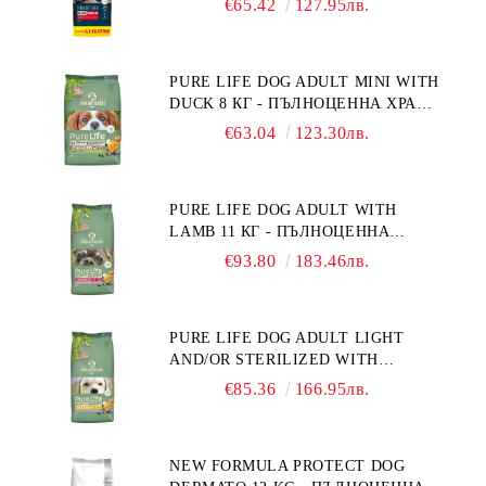
€65.42
127.95лв.
ПОРАСНАЛИ КУЧЕТА ОТ СРЕДНИ
ПОРОДИ. ПРОИЗВЕДЕНА ВЪВ
ФРАНЦИЯ.
PURE LIFE DOG ADULT MINI WITH
DUCK 8 КГ - ПЪЛНОЦЕННА ХРАНА
ЗА ПОРАСНАЛИ КУЧЕТА ОТ
€63.04
123.30лв.
ДРЕБНИ ПОРОДИ НА ВЪЗРАСТ
НАД 10 МЕСЕЦА И С ТЕГЛО ПОД
10 КГ, С ПАТИЦА. БЕЗ ЗЪРНО, БЕЗ
PURE LIFE DOG ADULT WITH
ГЛУТЕН. ПРОИЗВЕДЕНА ВЪВ
LAMB 11 КГ - ПЪЛНОЦЕННА
ФРАНЦИЯ.
ХРАНА ЗА ПОРАСНАЛИ КУЧЕТА С
€93.80
183.46лв.
ЧУВСТВИТЕЛНО ХРАНОСМИЛАНЕ,
С АГНЕ. ПОДХОДЯЩА ЗА КУЧЕТА
ОТ ВСИЧКИ ПОРОДИ НА ВЪЗРАСТ
PURE LIFE DOG ADULT LIGHT
НАД 1 ГОДИНА. БЕЗ ЗЪРНО, БЕЗ
AND/OR STERILIZED WITH
ГЛУТЕН. ПРОИЗВЕДЕНА ВЪВ
CHICKEN 12 КГ - ПЪЛНОЦЕННА
ФРАНЦИЯ.
€85.36
166.95лв.
ХРАНА ЗА ПОРАСНАЛИ КУЧЕТА
СЪС СКЛОННОСТ КЪМ
НАДНОРМЕНО ТЕГЛО И/ИЛИ
NEW FORMULA PROTECT DOG
КАСТРИРАНИ КУЧЕТА ОТ ВСИЧКИ