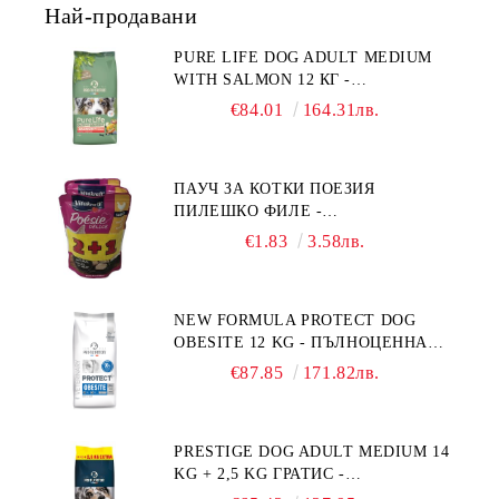
Най-продавани
PURE LIFE DOG ADULT MEDIUM
WITH SALMON 12 КГ -
ПЪЛНОЦЕННА ХРАНА ЗА
€84.01
164.31лв.
ПОРАСНАЛИ КУЧЕТА ОТ СРЕДНИ
ПОРОДИ НА ВЪЗРАСТ НАД 1 Г, С
ТЕГЛО ОТ 10 – 25 КГ, СЪС СЬОМГА.
ПАУЧ ЗА КОТКИ ПОЕЗИЯ
БЕЗ ЗЪРНО, БЕЗ ГЛУТЕН.
ПИЛЕШКО ФИЛЕ -
ПРОИЗВЕДЕНА ВЪВ ФРАНЦИЯ.
ПРОМОКОМПЛЕКТ 3 БР.
€1.83
3.58лв.
NEW FORMULA PROTECT DOG
OBESITE 12 KG - ПЪЛНОЦЕННА
ДИЕТИЧНА ХРАНА ЗА КУЧЕТА
€87.85
171.82лв.
СЪС СПЕЦИФИЧНИ ХРАНИТЕЛНИ
ПОТРЕБНОСТИ: "НАМАЛЯВАНЕ
НА НАДНОРМЕНО ТЕГЛО".
PRESTIGE DOG ADULT MEDIUM 14
"РЕГУЛИРАНЕ НА ВНОСА НА
KG + 2,5 KG ГРАТИС -
ГЛЮКОЗА (DIABETES MELLITUS)."
ПЪЛНОЦЕННА ХРАНА ЗА