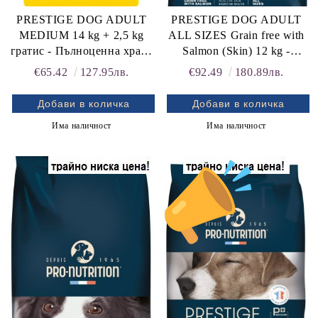
PRESTIGE DOG ADULT
PRESTIGE DOG ADULT
MEDIUM 14 kg + 2,5 kg
ALL SIZES Grain free with
гратис - Пълноценна храна
Salmon (Skin) 12 kg -
за пораснали кучета от
Пълноценна храна за
€65.42
127.95лв.
€92.49
180.89лв.
средни породи.
пораснали кучета от
Произведена във Франция.
всички породи, БЕЗ
ЗЪРНО и ГЛУТЕН, с
Има наличност
Има наличност
ПРОБИОТИК, при
ВЛОШЕНО КАЧЕСТВО
НА ИЗПРАЖНЕНИЯТА,
при МЕТЕОРИЗЪМ, много
ВКУСНА ХРАНА за
КАПРИЗНИ; КОЖА;
КОЗИНА