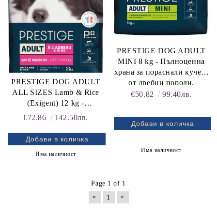
PRESTIGE DOG ADULT
MINI 8 kg - Пълноценна
храна за пораснали кучета
PRESTIGE DOG ADULT
от дребни породи.
ALL SIZES Lamb & Rice
Произведена във Франция.
€50.82
99.40лв.
(Exigent) 12 kg -
Пълноценна храна за
€72.86
142.50лв.
пораснали кучета от
всички породи при
НАМАЛЕН и
Има наличност
Има наличност
ПРОБЛЕМЕН АПЕТИТ.
Улеснено храносмилане.
ВКУСНА ХРАНА с агне и
Page 1 of 1
ориз. Произведена във
«
»
1
ФРАНЦИЯ .