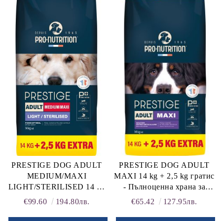
rition Flatazor,
PRESTIGE DOG ADULT
PRESTIGE DOG ADULT
MEDIUM/MAXI
MAXI 14 kg + 2,5 kg гратис
LIGHT/STERILISED 14 kg
- Пълноценна храна за
+ 2,5 kg гратис -
пораснали кучета от едри
€99.60
194.80лв.
€65.42
127.95лв.
Пълноценна храна за
породи. Произведена във
кучета със склонност към
Франция.