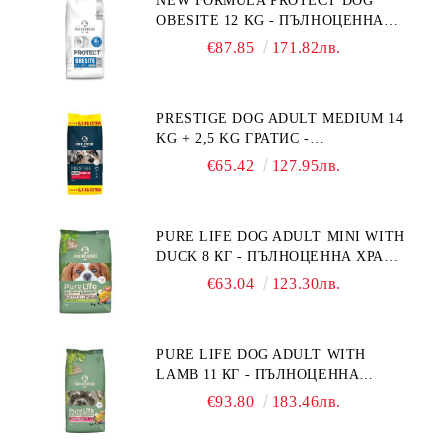
NEW FORMULA PROTECT DOG
OBESITE 12 KG - ПЪЛНОЦЕННА
ДИЕТИЧНА ХРАНА ЗА КУЧЕТА
€87.85
171.82лв.
СЪС СПЕЦИФИЧНИ ХРАНИТЕЛНИ
ПОТРЕБНОСТИ: "НАМАЛЯВАНЕ
НА НАДНОРМЕНО ТЕГЛО".
PRESTIGE DOG ADULT MEDIUM 14
"РЕГУЛИРАНЕ НА ВНОСА НА
KG + 2,5 KG ГРАТИС -
ГЛЮКОЗА (DIABETES MELLITUS)."
ПЪЛНОЦЕННА ХРАНА ЗА
€65.42
127.95лв.
ПОРАСНАЛИ КУЧЕТА ОТ СРЕДНИ
ПОРОДИ. ПРОИЗВЕДЕНА ВЪВ
ФРАНЦИЯ.
PURE LIFE DOG ADULT MINI WITH
DUCK 8 КГ - ПЪЛНОЦЕННА ХРАНА
ЗА ПОРАСНАЛИ КУЧЕТА ОТ
€63.04
123.30лв.
ДРЕБНИ ПОРОДИ НА ВЪЗРАСТ
НАД 10 МЕСЕЦА И С ТЕГЛО ПОД
10 КГ, С ПАТИЦА. БЕЗ ЗЪРНО, БЕЗ
PURE LIFE DOG ADULT WITH
ГЛУТЕН. ПРОИЗВЕДЕНА ВЪВ
LAMB 11 КГ - ПЪЛНОЦЕННА
ФРАНЦИЯ.
ХРАНА ЗА ПОРАСНАЛИ КУЧЕТА С
€93.80
183.46лв.
ЧУВСТВИТЕЛНО ХРАНОСМИЛАНЕ,
С АГНЕ. ПОДХОДЯЩА ЗА КУЧЕТА