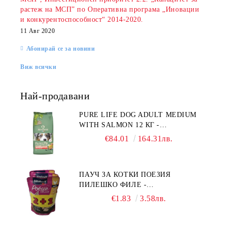
растеж на МСП” по Оперативна програма „Иновации
и конкурентоспособност“ 2014-2020.
11 Авг 2020
Абонирай се за новини
Виж всички
Най-продавани
PURE LIFE DOG ADULT MEDIUM
WITH SALMON 12 КГ -
ПЪЛНОЦЕННА ХРАНА ЗА
€84.01
164.31лв.
ПОРАСНАЛИ КУЧЕТА ОТ СРЕДНИ
ПОРОДИ НА ВЪЗРАСТ НАД 1 Г, С
ТЕГЛО ОТ 10 – 25 КГ, СЪС СЬОМГА.
ПАУЧ ЗА КОТКИ ПОЕЗИЯ
БЕЗ ЗЪРНО, БЕЗ ГЛУТЕН.
ПИЛЕШКО ФИЛЕ -
ПРОИЗВЕДЕНА ВЪВ ФРАНЦИЯ.
ПРОМОКОМПЛЕКТ 3 БР.
€1.83
3.58лв.