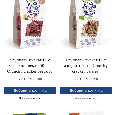
rition Flatazor,
Хрупкави бисквити с
Хрупкави бисквити с
червено цвекло 50 г -
магданоз 50 г - Crunchy
Crunchy cracker beetroot
cracker parsley
€5.01
9.80лв.
€5.01
9.80лв.
Има наличност
Има наличност