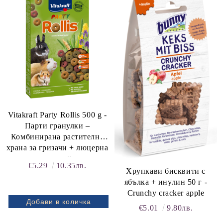
Vitakraft Party Rollis 500 g -
Парти гранулки –
Комбинирана растителна
храна за гризачи + люцерна
и тимотейка
€5.29
10.35лв.
Хрупкави бисквити с
ябълка + инулин 50 г -
Crunchy cracker apple
€5.01
9.80лв.