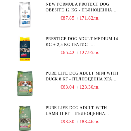
NEW FORMULA PROTECT DOG
OBESITE 12 KG - ПЪЛНОЦЕННА
ДИЕТИЧНА ХРАНА ЗА КУЧЕТА
€87.85
171.82лв.
СЪС СПЕЦИФИЧНИ ХРАНИТЕЛНИ
ПОТРЕБНОСТИ: "НАМАЛЯВАНЕ
НА НАДНОРМЕНО ТЕГЛО".
PRESTIGE DOG ADULT MEDIUM 14
"РЕГУЛИРАНЕ НА ВНОСА НА
KG + 2,5 KG ГРАТИС -
ГЛЮКОЗА (DIABETES MELLITUS)."
ПЪЛНОЦЕННА ХРАНА ЗА
€65.42
127.95лв.
ПОРАСНАЛИ КУЧЕТА ОТ СРЕДНИ
ПОРОДИ. ПРОИЗВЕДЕНА ВЪВ
ФРАНЦИЯ.
PURE LIFE DOG ADULT MINI WITH
DUCK 8 КГ - ПЪЛНОЦЕННА ХРАНА
ЗА ПОРАСНАЛИ КУЧЕТА ОТ
€63.04
123.30лв.
ДРЕБНИ ПОРОДИ НА ВЪЗРАСТ
НАД 10 МЕСЕЦА И С ТЕГЛО ПОД
10 КГ, С ПАТИЦА. БЕЗ ЗЪРНО, БЕЗ
PURE LIFE DOG ADULT WITH
ГЛУТЕН. ПРОИЗВЕДЕНА ВЪВ
LAMB 11 КГ - ПЪЛНОЦЕННА
ФРАНЦИЯ.
ХРАНА ЗА ПОРАСНАЛИ КУЧЕТА С
€93.80
183.46лв.
ЧУВСТВИТЕЛНО ХРАНОСМИЛАНЕ,