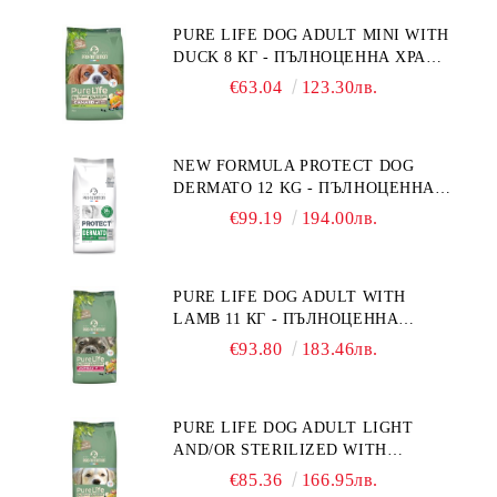
ФРАНЦИЯ.
PURE LIFE DOG ADULT MINI WITH
DUCK 8 КГ - ПЪЛНОЦЕННА ХРАНА
ЗА ПОРАСНАЛИ КУЧЕТА ОТ
€63.04
123.30лв.
ДРЕБНИ ПОРОДИ НА ВЪЗРАСТ
НАД 10 МЕСЕЦА И С ТЕГЛО ПОД
10 КГ, С ПАТИЦА. БЕЗ ЗЪРНО, БЕЗ
NEW FORMULA PROTECT DOG
ГЛУТЕН. ПРОИЗВЕДЕНА ВЪВ
DERMATO 12 KG - ПЪЛНОЦЕННА
ФРАНЦИЯ.
ДИЕТИЧНА ХРАНА ЗА КУЧЕТА
€99.19
194.00лв.
СЪС СПЕЦИФИЧНИ ХРАНИТЕЛНИ
ПОТРЕБНОСТИ - "ПОДПОМАГАНЕ
НА КОЖНАТА ФУНКЦИЯ ПРИ
PURE LIFE DOG ADULT WITH
ДЕРМАТОЗИ И СИЛНО ИЗРАЗЕНА
LAMB 11 КГ - ПЪЛНОЦЕННА
ЗАГУБА НА КОЗИНА".
ХРАНА ЗА ПОРАСНАЛИ КУЧЕТА С
"НАМАЛЯВАНЕ НА
€93.80
183.46лв.
ЧУВСТВИТЕЛНО ХРАНОСМИЛАНЕ,
НЕПОНОСИМОСТТА КЪМ НЯКОИ
С АГНЕ. ПОДХОДЯЩА ЗА КУЧЕТА
СЪСТАВКИ И ХРАНИ
ОТ ВСИЧКИ ПОРОДИ НА ВЪЗРАСТ
PURE LIFE DOG ADULT LIGHT
НАД 1 ГОДИНА. БЕЗ ЗЪРНО, БЕЗ
AND/OR STERILIZED WITH
ГЛУТЕН. ПРОИЗВЕДЕНА ВЪВ
CHICKEN 12 КГ - ПЪЛНОЦЕННА
ФРАНЦИЯ.
€85.36
166.95лв.
ХРАНА ЗА ПОРАСНАЛИ КУЧЕТА