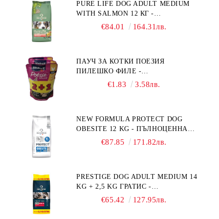
PURE LIFE DOG ADULT MEDIUM
WITH SALMON 12 КГ -
ПЪЛНОЦЕННА ХРАНА ЗА
€84.01
164.31лв.
ПОРАСНАЛИ КУЧЕТА ОТ СРЕДНИ
ПОРОДИ НА ВЪЗРАСТ НАД 1 Г, С
ТЕГЛО ОТ 10 – 25 КГ, СЪС СЬОМГА.
ПАУЧ ЗА КОТКИ ПОЕЗИЯ
БЕЗ ЗЪРНО, БЕЗ ГЛУТЕН.
ПИЛЕШКО ФИЛЕ -
ПРОИЗВЕДЕНА ВЪВ ФРАНЦИЯ.
ПРОМОКОМПЛЕКТ 3 БР.
€1.83
3.58лв.
NEW FORMULA PROTECT DOG
OBESITE 12 KG - ПЪЛНОЦЕННА
ДИЕТИЧНА ХРАНА ЗА КУЧЕТА
€87.85
171.82лв.
СЪС СПЕЦИФИЧНИ ХРАНИТЕЛНИ
ПОТРЕБНОСТИ: "НАМАЛЯВАНЕ
НА НАДНОРМЕНО ТЕГЛО".
PRESTIGE DOG ADULT MEDIUM 14
"РЕГУЛИРАНЕ НА ВНОСА НА
KG + 2,5 KG ГРАТИС -
ГЛЮКОЗА (DIABETES MELLITUS)."
ПЪЛНОЦЕННА ХРАНА ЗА
€65.42
127.95лв.
ПОРАСНАЛИ КУЧЕТА ОТ СРЕДНИ
ПОРОДИ. ПРОИЗВЕДЕНА ВЪВ