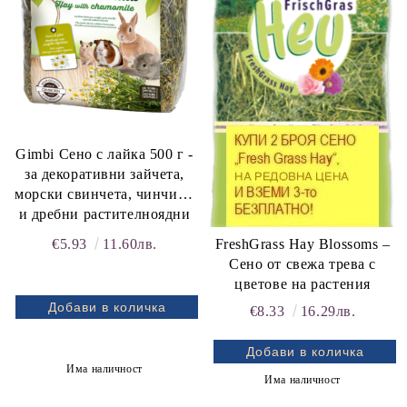
Gimbi Сено с лайка 500 г -
rition Flatazor,
за декоративни зайчета,
морски свинчета, чинчили
и дребни растителноядни
бозайници
FreshGrass Hay Blossoms –
€5.93
11.60лв.
Сено от свежа трева с
цветове на растения
€8.33
16.29лв.
Има наличност
Има наличност