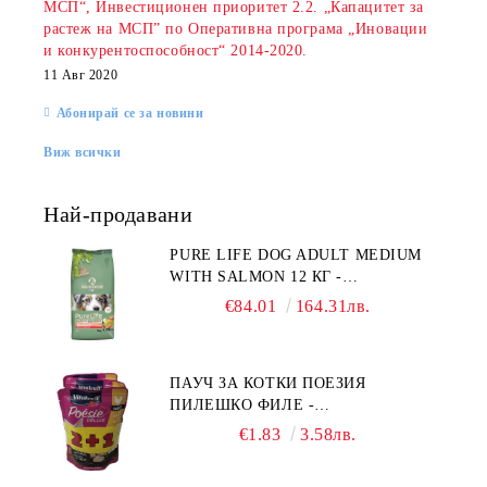
МСП“, Инвестиционен приоритет 2.2. „Капацитет за
растеж на МСП” по Оперативна програма „Иновации
и конкурентоспособност“ 2014-2020.
11 Авг 2020
Абонирай се за новини
Виж всички
Най-продавани
PURE LIFE DOG ADULT MEDIUM
WITH SALMON 12 КГ -
ПЪЛНОЦЕННА ХРАНА ЗА
€84.01
164.31лв.
ПОРАСНАЛИ КУЧЕТА ОТ СРЕДНИ
ПОРОДИ НА ВЪЗРАСТ НАД 1 Г, С
ТЕГЛО ОТ 10 – 25 КГ, СЪС СЬОМГА.
ПАУЧ ЗА КОТКИ ПОЕЗИЯ
БЕЗ ЗЪРНО, БЕЗ ГЛУТЕН.
ПИЛЕШКО ФИЛЕ -
ПРОИЗВЕДЕНА ВЪВ ФРАНЦИЯ.
ПРОМОКОМПЛЕКТ 3 БР.
€1.83
3.58лв.