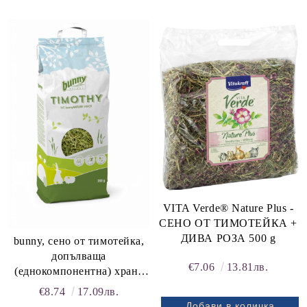
VITA Verde® Nature Plus -
СЕНО ОТ ТИМОТЕЙКА +
ДИВА РОЗА 500 g
bunny, сено от тимотейка,
допълваща
€7.06
13.81лв.
(еднокомпонентна) храна
за гризачи, 0.700 кг.
€8.74
17.09лв.