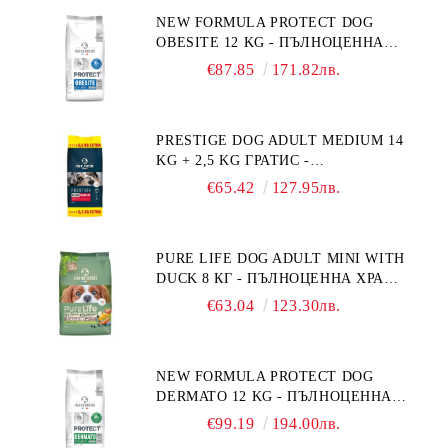
NEW FORMULA PROTECT DOG
OBESITE 12 KG - ПЪЛНОЦЕННА
ДИЕТИЧНА ХРАНА ЗА КУЧЕТА
€87.85
171.82лв.
СЪС СПЕЦИФИЧНИ ХРАНИТЕЛНИ
ПОТРЕБНОСТИ: "НАМАЛЯВАНЕ
НА НАДНОРМЕНО ТЕГЛО".
PRESTIGE DOG ADULT MEDIUM 14
"РЕГУЛИРАНЕ НА ВНОСА НА
KG + 2,5 KG ГРАТИС -
ГЛЮКОЗА (DIABETES MELLITUS)."
ПЪЛНОЦЕННА ХРАНА ЗА
€65.42
127.95лв.
ПОРАСНАЛИ КУЧЕТА ОТ СРЕДНИ
ПОРОДИ. ПРОИЗВЕДЕНА ВЪВ
ФРАНЦИЯ.
PURE LIFE DOG ADULT MINI WITH
DUCK 8 КГ - ПЪЛНОЦЕННА ХРАНА
ЗА ПОРАСНАЛИ КУЧЕТА ОТ
€63.04
123.30лв.
ДРЕБНИ ПОРОДИ НА ВЪЗРАСТ
НАД 10 МЕСЕЦА И С ТЕГЛО ПОД
10 КГ, С ПАТИЦА. БЕЗ ЗЪРНО, БЕЗ
NEW FORMULA PROTECT DOG
ГЛУТЕН. ПРОИЗВЕДЕНА ВЪВ
DERMATO 12 KG - ПЪЛНОЦЕННА
ФРАНЦИЯ.
ДИЕТИЧНА ХРАНА ЗА КУЧЕТА
€99.19
194.00лв.
СЪС СПЕЦИФИЧНИ ХРАНИТЕЛНИ