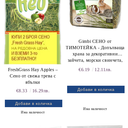
Gimbi СЕНО от
ТИМОТЕЙКА - Допълваща
храна за декоративни
зайчета, морски свинчета,
чинчили и дребни
FreshGrass Hay Apples –
€6.19
12.11лв.
растителноядни бозайници
Сено от свежа трева с
ябълки
€8.33
16.29лв.
Има наличност
Има наличност