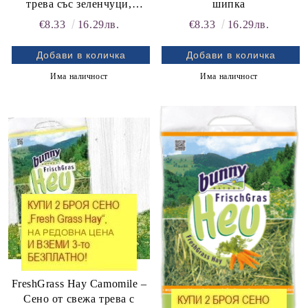
трева със зеленчуци,
шипка
богати на баластни
€8.33
16.29лв.
€8.33
16.29лв.
вещества и минерали
Има наличност
Има наличност
FreshGrass Hay Camomile –
Сено от свежа трева с