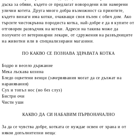
дъска за обяви, където се предлагат новородени или намерени
улични котета. Друга много добра възможност са приютите,
където винаги има котки, очакващи своя пълен с обич дом. Ако
търсите чистокръвна породиста котка, най-добре е да я купите от
отговорен развъдчик на котки. Адреси на такива може да
получите от ветеринарни лекари, от сдружения на развъдчиците
на животни или в специализирани магазини.
ПО КАКВО СЕ ПОЗНАВА ЗДРАВАТА КОТКА
rition Flatazor,
Бодро и весело държание
Мека лъскава козина
Бледо оцветени венци (зачервявания могат да се дължат на
наранявания)
Сух и топъл нос (но без слуз)
Бистри очи
Чисти уши
К
АКВО ДА СИ НАБАВИМ ПЪРВОНАЧАЛНО
За да се чувства добре, котката се нуждае освен от храна и от
някои допълнителни неща: