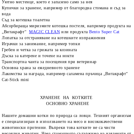
Уютно местенце, което е запазено само за нея
Купички за хранене, например от благородна стомана и съд за
вода
Съд за котешка тоалетна
Абсорбираща миризмите котешка постеля, например продукта на
„Витакрафт“
MAGIC CLEAN
или продукта
Bento Super Cat
Лопатка за отстраняване на котешките изпражнения
Играчки за занимание, например топки
Гребен и четка за грижата за козината
Дъска за катерене и точене на нокти
Транспортна чанта за посещения при ветеринар
Основна храна за ежедневното хранене
Лакомства за награда, например саламена пръчица „Витакрафт“
Cat
-
Stick
mini
ХРАНЕНЕ НА КОТКИТЕ
ОСНОВНО ХРАНЕНЕ
Нашите домашни котки по природа са ловци. Техният организъм
е специализиран в използването на месо и висококачествени
животински протеини. Въпреки това котките не са чисти
месоядни животни. Чрез стомашното съдържимо на изядените от