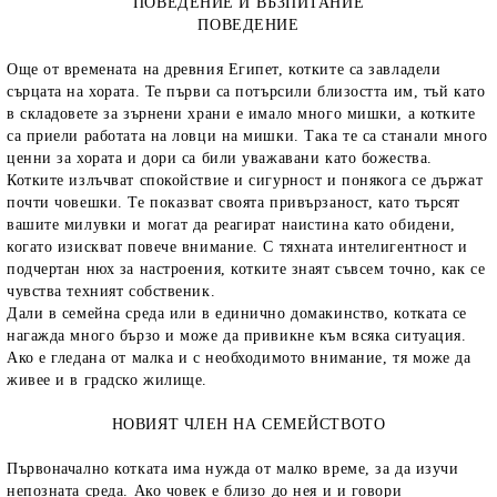
ПОВЕДЕНИЕ И ВЪЗПИТАНИЕ
ПОВЕДЕНИЕ
Още от времената на древния Египет, котките са завладели
сърцата на хората. Те първи са потърсили близостта им, тъй като
в складовете за зърнени храни е имало много мишки, а котките
са приели работата на ловци на мишки. Така те са станали много
ценни за хората и дори са били уважавани като божества.
Котките излъчват спокойствие и сигурност и понякога се държат
почти човешки. Те показват своята привързаност, като търсят
вашите милувки и могат да реагират наистина като обидени,
когато изискват повече внимание. С тяхната интелигентност и
подчертан нюх за настроения, котките знаят съвсем точно, как се
чувства техният собственик.
Дали в семейна среда или в единично домакинство, котката се
нагажда много бързо и може да привикне към всяка ситуация.
Ако е гледана от малка и с необходимото внимание, тя може да
живее и в градско жилище.
НОВИЯТ ЧЛЕН НА СЕМЕЙСТВОТО
Първоначално котката има нужда от малко време, за да изучи
непозната среда. Ако човек е близо до нея и и говори