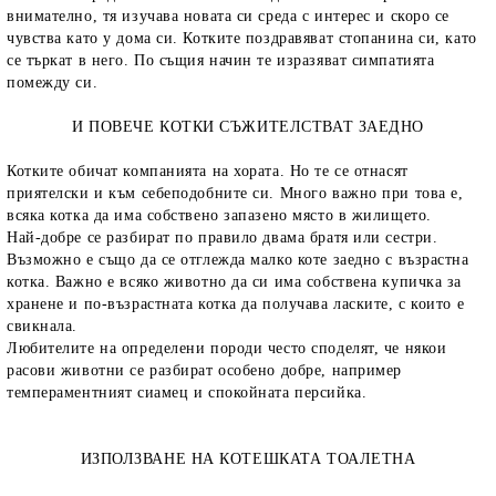
внимателно, тя изучава новата си среда с интерес и скоро се
чувства като у дома си. Котките поздравяват стопанина си, като
се търкат в него. По същия начин те изразяват симпатията
помежду си.
И ПОВЕЧЕ КОТКИ СЪЖИТЕЛСТВАТ ЗАЕДНО
Котките обичат компанията на хората. Но те се отнасят
приятелски и към себеподобните си. Много важно при това е,
всяка котка да има собствено запазено място в жилището.
Най-добре се разбират по правило двама братя или сестри.
Възможно е също да се отглежда малко коте заедно с възрастна
котка. Важно е всяко животно да си има собствена купичка за
хранене и по-възрастната котка да получава ласките, с които е
свикнала.
Любителите на определени породи често споделят, че някои
расови животни се разбират особено добре, например
темпераментният сиамец и спокойната персийка.
ИЗПОЛЗВАНЕ НА КОТЕШКАТА ТОАЛЕТНА