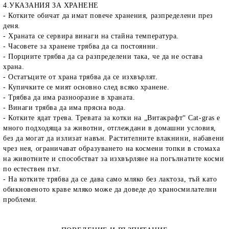
4.УКАЗАНИЯ ЗА ХРАНЕНЕ
- Котките обичат да имат повече хранения, разпределени през
деня.
- Храната се сервира винаги на стайна температура.
- Часовете за хранене трябва да са постоянни.
- Порциите трябва да са разпределени така, че да не остава
храна.
- Остатъците от храна трябва да се изхвърлят.
- Купичките се мият основно след всяко хранене.
- Трябва да има разнооразие в храната.
- Винаги трябва да има прясна вода.
- Котките ядат трева. Тревата за котки на „Витакрафт“
Cat
-
gras
е
много подходяща за животни, отглеждани в домашни условия,
без да могат да излизат навън. Растителните влакнини, набавени
чрез нея, ограничават образуването на космени топки в стомаха
на животните и способстват за изхвърляне на погълнатите косми
по естествен път.
- На котките трябва да се дава само мляко без лактоза, тъй като
обикновеното краве мляко може да доведе до храносмилателни
проблеми.