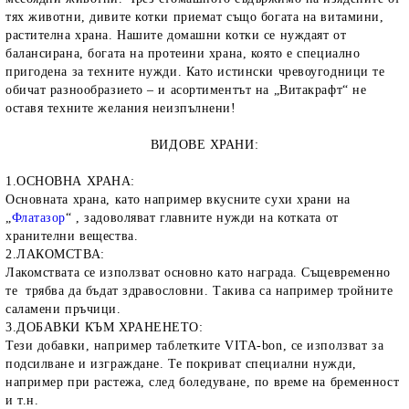
тях животни, дивите котки приемат също богата на витамини,
растителна храна. Нашите домашни котки се нуждаят от
балансирана, богата на протеини храна, която е специално
пригодена за техните нужди. Като истински чревоугодници те
обичат разнообразието – и асортиментът на „Витакрафт“ не
оставя техните желания неизпълнени!
ВИДОВЕ ХРАНИ:
1.ОСНОВНА ХРАНА:
Основната храна, като например вкусните сухи храни на
„
Флатазор
“
, задоволяват главните нужди на котката от
хранителни вещества.
2.ЛАКОМСТВА:
Лакомствата се използват основно като награда. Същевременно
те трябва да бъдат здравословни. Такива са например тройните
саламени пръчици.
3.ДОБАВКИ КЪМ ХРАНЕНЕТО:
Тези добавки, например таблетките
VITA
-
bon
, се използват за
подсилване и изграждане. Те покриват специални нужди,
например при растежа, след боледуване, по време на бременност
и т.н.