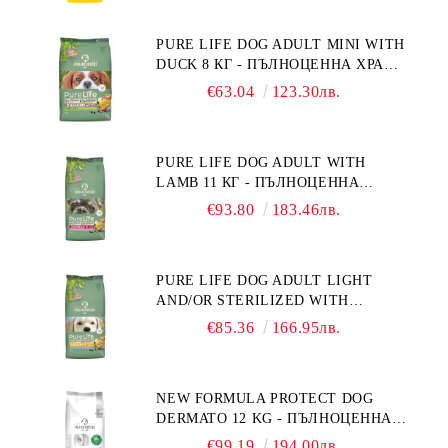
ПОРОДИ. ПРОИЗВЕДЕНА ВЪВ
ФРАНЦИЯ.
PURE LIFE DOG ADULT MINI WITH
DUCK 8 КГ - ПЪЛНОЦЕННА ХРАНА
ЗА ПОРАСНАЛИ КУЧЕТА ОТ
€63.04
123.30лв.
ДРЕБНИ ПОРОДИ НА ВЪЗРАСТ
НАД 10 МЕСЕЦА И С ТЕГЛО ПОД
10 КГ, С ПАТИЦА. БЕЗ ЗЪРНО, БЕЗ
PURE LIFE DOG ADULT WITH
ГЛУТЕН. ПРОИЗВЕДЕНА ВЪВ
LAMB 11 КГ - ПЪЛНОЦЕННА
ФРАНЦИЯ.
ХРАНА ЗА ПОРАСНАЛИ КУЧЕТА С
€93.80
183.46лв.
ЧУВСТВИТЕЛНО ХРАНОСМИЛАНЕ,
С АГНЕ. ПОДХОДЯЩА ЗА КУЧЕТА
ОТ ВСИЧКИ ПОРОДИ НА ВЪЗРАСТ
PURE LIFE DOG ADULT LIGHT
НАД 1 ГОДИНА. БЕЗ ЗЪРНО, БЕЗ
AND/OR STERILIZED WITH
ГЛУТЕН. ПРОИЗВЕДЕНА ВЪВ
CHICKEN 12 КГ - ПЪЛНОЦЕННА
ФРАНЦИЯ.
€85.36
166.95лв.
ХРАНА ЗА ПОРАСНАЛИ КУЧЕТА
СЪС СКЛОННОСТ КЪМ
НАДНОРМЕНО ТЕГЛО И/ИЛИ
NEW FORMULA PROTECT DOG
КАСТРИРАНИ КУЧЕТА ОТ ВСИЧКИ
DERMATO 12 KG - ПЪЛНОЦЕННА
ПОРОДИ НА ВЪЗРАСТ НАД 1
ДИЕТИЧНА ХРАНА ЗА КУЧЕТА
ГОДИНА, С ПИЛЕ. БЕЗ ЗЪРНО, БЕЗ
€99.19
194.00лв.