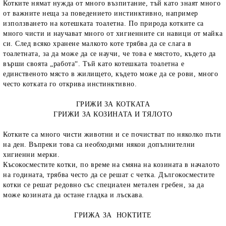
Котките нямат нужда от много възпитание, тъй като знаят много
от важните неща за поведението инстинктивно, например
използването на котешката тоалетна. По природа котките са
много чисти и научават много от хигиенните си навици от майка
си. След всяко хранене малкото коте трябва да се слага в
тоалетната, за да може да се научи, че това е мястото, където да
върши своята „работа“. Тъй като котешката тоалетна е
единственото място в жилището, където може да се рови, много
често котката го открива инстинктивно.
ГРИЖИ ЗА КОТКАТА
ГРИЖИ ЗА КОЗИНАТА И ТЯЛОТО
Котките са много чисти животни и се почистват по няколко пъти
на ден. Въпреки това са необходими някои допълнителни
хигиенни мерки.
Късокосместите котки, по време на смяна на козината в началото
на годината, трябва често да се решат с четка. Дългокосместите
котки се решат редовно със специален метален гребен, за да
може козината да остане гладка и лъскава.
ГРИЖА ЗА НОКТИТЕ