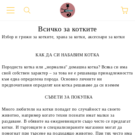
Всичко за котките
Избор и грижи за котките, храна за котки, аксесоари за котки
КАК ДА СИ НАБАВИМ КОТКА
Породиста котка или „нормална“ домашна котка? Всяка си има
свой собствен характер – за това не е решаваща принадлежността
към една определена порода. Основно личните ни
предпочитания определят коя котка решаваме да си вземем
СЪВЕТИ ЗА ПОКУПКА
Много любители на котки попадат по случайност на своето
животно, например когато техни познати имат малки за
раздаване. В обявите на ежедневниците също често се предлагат
котки. И търговците в специализираните магазини могат да
помогнат при търсене на подходящо животно. При тях често има