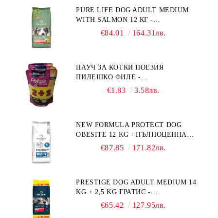
PURE LIFE DOG ADULT MEDIUM
WITH SALMON 12 КГ -
ПЪЛНОЦЕННА ХРАНА ЗА
€84.01
164.31лв.
ПОРАСНАЛИ КУЧЕТА ОТ СРЕДНИ
ПОРОДИ НА ВЪЗРАСТ НАД 1 Г, С
ТЕГЛО ОТ 10 – 25 КГ, СЪС СЬОМГА.
ПАУЧ ЗА КОТКИ ПОЕЗИЯ
БЕЗ ЗЪРНО, БЕЗ ГЛУТЕН.
ПИЛЕШКО ФИЛЕ -
ПРОИЗВЕДЕНА ВЪВ ФРАНЦИЯ.
ПРОМОКОМПЛЕКТ 3 БР.
€1.83
3.58лв.
NEW FORMULA PROTECT DOG
OBESITE 12 KG - ПЪЛНОЦЕННА
ДИЕТИЧНА ХРАНА ЗА КУЧЕТА
€87.85
171.82лв.
СЪС СПЕЦИФИЧНИ ХРАНИТЕЛНИ
ПОТРЕБНОСТИ: "НАМАЛЯВАНЕ
НА НАДНОРМЕНО ТЕГЛО".
PRESTIGE DOG ADULT MEDIUM 14
"РЕГУЛИРАНЕ НА ВНОСА НА
KG + 2,5 KG ГРАТИС -
ГЛЮКОЗА (DIABETES MELLITUS)."
ПЪЛНОЦЕННА ХРАНА ЗА
€65.42
127.95лв.
ПОРАСНАЛИ КУЧЕТА ОТ СРЕДНИ