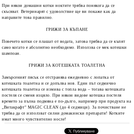
При някои домашни котки ноктите трябва понякога да се
скъсяват. Ветеринарят с удоволствие ще ви покаже как да
направите това правилно.
ГРИЖИ ЗА КЪПАНЕ
Повечето котки се плашат от водата, затова трябва да се къпят
само когато е абсолютно необходимо. Използва се мек котешки
шампоан.
ГРИЖИ ЗА КОТЕШКАТА ТОАЛЕТНА
Замърсеният пясък се отстранява ежедневно с лопатка от
котешката тоалетна и се допълва нов. Един път седмично
котешката тоалетна се измива с топла вода – тогава котешката
постеля се сменя изцяло. При някои видове котешка постеля
времето за пълна подмяна е по-дълго, например при продукта на
„Витакрафт“
MAGIC
CLEAN
(
до 4 седмици
)
. За почистване не
трябва да се използват силни домакински препарати! Котките
имат много чувствително носле!