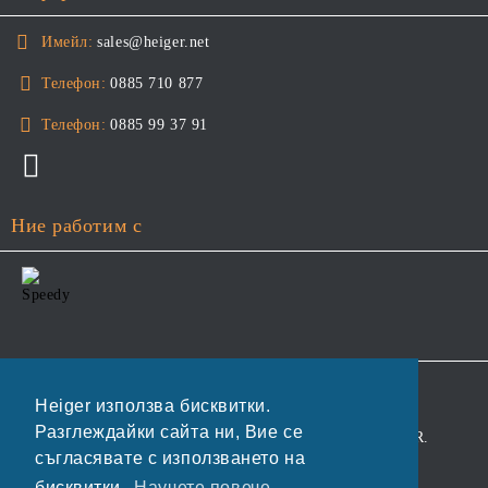
Имейл:
sales@heiger.net
Телефон:
0885 710 877
Телефон:
0885 99 37 91
Ние работим с
GDPR
Heiger използва бисквитки.
Разглеждайки сайта ни, Вие се
Нашият онлайн магазин е 100% съобразен с GDPR.
съгласявате с използването на
Прочетете нашата политика
бисквитки.
Научете повече...