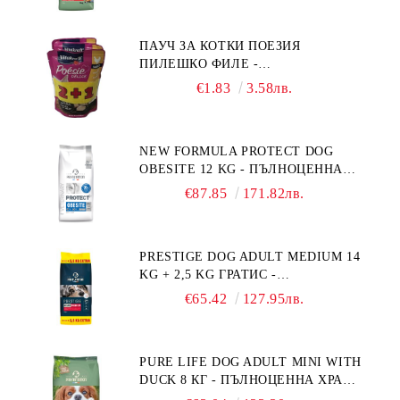
ПОРОДИ НА ВЪЗРАСТ НАД 1 Г, С
ТЕГЛО ОТ 10 – 25 КГ, СЪС СЬОМГА.
ПАУЧ ЗА КОТКИ ПОЕЗИЯ
БЕЗ ЗЪРНО, БЕЗ ГЛУТЕН.
ПИЛЕШКО ФИЛЕ -
ПРОИЗВЕДЕНА ВЪВ ФРАНЦИЯ.
ПРОМОКОМПЛЕКТ 3 БР.
€1.83
3.58лв.
NEW FORMULA PROTECT DOG
OBESITE 12 KG - ПЪЛНОЦЕННА
ДИЕТИЧНА ХРАНА ЗА КУЧЕТА
€87.85
171.82лв.
СЪС СПЕЦИФИЧНИ ХРАНИТЕЛНИ
ПОТРЕБНОСТИ: "НАМАЛЯВАНЕ
НА НАДНОРМЕНО ТЕГЛО".
PRESTIGE DOG ADULT MEDIUM 14
"РЕГУЛИРАНЕ НА ВНОСА НА
KG + 2,5 KG ГРАТИС -
ГЛЮКОЗА (DIABETES MELLITUS)."
ПЪЛНОЦЕННА ХРАНА ЗА
€65.42
127.95лв.
ПОРАСНАЛИ КУЧЕТА ОТ СРЕДНИ
ПОРОДИ. ПРОИЗВЕДЕНА ВЪВ
ФРАНЦИЯ.
PURE LIFE DOG ADULT MINI WITH
DUCK 8 КГ - ПЪЛНОЦЕННА ХРАНА
ЗА ПОРАСНАЛИ КУЧЕТА ОТ