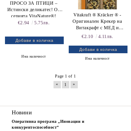
ПРОСО ЗА ПТИЦИ –
Истински деликатес! От
Vitakraft ® Kräcker ® -
серията VitaNature®!
Оригинален Крекер на
Естествено добро!
€2.94
5.75лв.
Витакрафт с МЕД и
Vitakraft®
СУСАМ, 2бр
€2.10
4.11лв.
Има наличност
Има наличност
Page 1 of 1
«
»
1
Новини
Оперативна програма „Иновации и
конкурентоспособност“