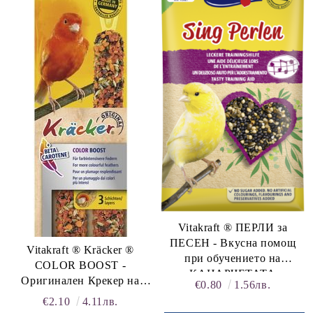
Vitakraft ® ПЕРЛИ за
ПЕСЕН - Вкусна помощ
Vitakraft ® Kräcker ®
при обучението на
COLOR BOOST -
КАНАРЧЕТАТА
Оригинален Крекер на
€0.80
1.56лв.
Витакрафт „ЗА
€2.10
4.11лв.
ИНТЕНЗИВЕН ЦВЯТ“ +