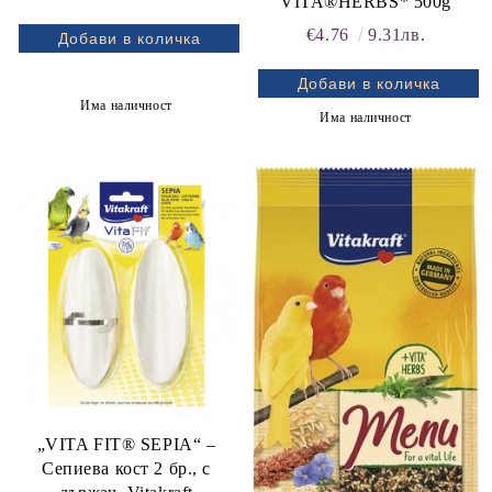
VITA®HERBS* 500g
€4.76
9.31лв.
Има наличност
Има наличност
„VITA FIT® SEPIA“ –
Сепиева кост 2 бр., с