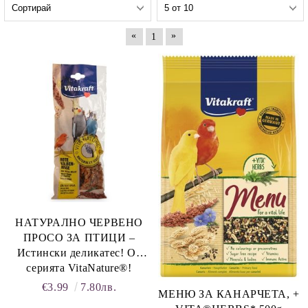
«
»
1
rition Flatazor,
НАТУРАЛНО ЧЕРВЕНО
ПРОСО ЗА ПТИЦИ –
Истински деликатес! От
серията VitaNature®!
Естествено добро!
€3.99
7.80лв.
МЕНЮ ЗА КАНАРЧЕТА, +
Vitakraft®