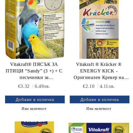
Vitakraft® ПЯСЪК ЗА
Vitakraft ® Kräcker ®
ПТИЦИ “Sandy” (3 +) + С
ENERGY KICK -
песъчинки за
Оригинален Крекер на
храносмилането +
Витакрафт „ГРИЖА за
€3.32
6.49лв.
€2.10
4.11лв.
Минерални вещества +
ОПЕРЕНИЕТО, +
Приятен аромат на анасон,
Methionin, 2бр.
2.5 кг
Има наличност
Има наличност