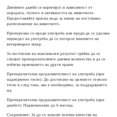
Дневните дажби се коригират в зависимост от
породата, теглото и активността на животното.
Предоставяйте прясна вода за пиене на постоянно
разположение на животното.
Препоръчва се преди употреба или преди да се удължи
периодът на употреба да се потърси мнението на
ветеринарен лекар.
За постигане на максимален резултат трябва да се
спазват препоръчителните дневни количества и да се
избягва приемането на други хра
ни.
Препоръчителна продължителност на употреба (при
наднормено тегло
): До достигане на целевото телесно
тегло и след това, ако е необходимо, за поддържането
му.
Препоръчителна продължителност на употреба (при
диабет)
: Първоначално до 6 месеца.
Съхранение: За да се запазят всички качества на