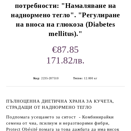
потребности: "Намаляване на
наднормено тегло". "Регулиране
на вноса на глюкоза (Diabetes
mellitus)."
€87.85
171.82лв.
Код:
2235-207510
Тегло:
12.000
кг
ПЪЛНОЦЕННА ДИЕТИЧНА ХРАНА ЗА КУЧЕТА,
СТРАДАЩИ ОТ НАДНОРМЕНО ТЕГЛО
Подпомага усещането за ситост -
Комбинирайки
семена от чиа, псилиум и неразтворими фибри,
Protect Obésité помага за това дажбата да има висок