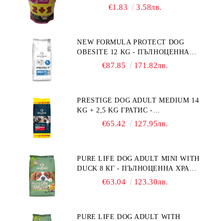
ПРОМОКОМПЛЕКТ 3 БР.
€1.83
3.58лв.
NEW FORMULA PROTECT DOG
OBESITE 12 KG - ПЪЛНОЦЕННА
ДИЕТИЧНА ХРАНА ЗА КУЧЕТА
€87.85
171.82лв.
СЪС СПЕЦИФИЧНИ ХРАНИТЕЛНИ
ПОТРЕБНОСТИ: "НАМАЛЯВАНЕ
НА НАДНОРМЕНО ТЕГЛО".
PRESTIGE DOG ADULT MEDIUM 14
"РЕГУЛИРАНЕ НА ВНОСА НА
KG + 2,5 KG ГРАТИС -
ГЛЮКОЗА (DIABETES MELLITUS)."
ПЪЛНОЦЕННА ХРАНА ЗА
€65.42
127.95лв.
ПОРАСНАЛИ КУЧЕТА ОТ СРЕДНИ
ПОРОДИ. ПРОИЗВЕДЕНА ВЪВ
ФРАНЦИЯ.
PURE LIFE DOG ADULT MINI WITH
DUCK 8 КГ - ПЪЛНОЦЕННА ХРАНА
ЗА ПОРАСНАЛИ КУЧЕТА ОТ
€63.04
123.30лв.
ДРЕБНИ ПОРОДИ НА ВЪЗРАСТ
НАД 10 МЕСЕЦА И С ТЕГЛО ПОД
10 КГ, С ПАТИЦА. БЕЗ ЗЪРНО, БЕЗ
PURE LIFE DOG ADULT WITH
ГЛУТЕН. ПРОИЗВЕДЕНА ВЪВ