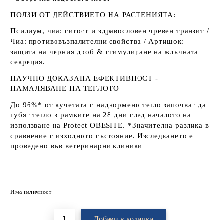
ПОЛЗИ ОТ ДЕЙСТВИЕТО НА РАСТЕНИЯТА
:
Псилиум, чиа:
ситост и здравословен чревен транзит /
Чиа:
противовъзпалителни свойства /
Артишок:
защита на черния
дроб & стимулиране на жлъчната
секреция.
НАУЧНО ДОКАЗАНА ЕФЕКТИВНОСТ -
НАМАЛЯВАНЕ НА ТЕГЛОТО
До 96%*
от кучетата с наднормено тегло започват да
губят тегло в рамките на 28 дни след началото на
използване на Protect OBESITE.
*Значителна разлика в
сравнение с изходното състояние. Изследването е
проведено във ветеринарни клиники
Добави в желани
Има наличност