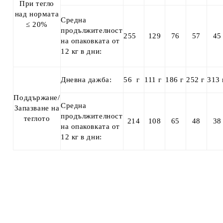
При тегло
над нормата
Средна
≤ 20%
продължителност
255
129
76
57
45
на опаковката от
12 кг в дни:
Дневна дажба:
56 г
111 г
186 г
252 г
313 
Поддържане/
Средна
Запазване на
продължителност
теглото
214
108
65
48
38
на опаковката от
12 кг в дни: