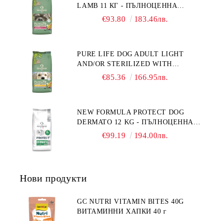
LAMB 11 КГ - ПЪЛНОЦЕННА
ФРАНЦИЯ.
ХРАНА ЗА ПОРАСНАЛИ КУЧЕТА С
€93.80
183.46лв.
ЧУВСТВИТЕЛНО ХРАНОСМИЛАНЕ,
С АГНЕ. ПОДХОДЯЩА ЗА КУЧЕТА
ОТ ВСИЧКИ ПОРОДИ НА ВЪЗРАСТ
PURE LIFE DOG ADULT LIGHT
НАД 1 ГОДИНА. БЕЗ ЗЪРНО, БЕЗ
AND/OR STERILIZED WITH
ГЛУТЕН. ПРОИЗВЕДЕНА ВЪВ
CHICKEN 12 КГ - ПЪЛНОЦЕННА
ФРАНЦИЯ.
€85.36
166.95лв.
ХРАНА ЗА ПОРАСНАЛИ КУЧЕТА
СЪС СКЛОННОСТ КЪМ
НАДНОРМЕНО ТЕГЛО И/ИЛИ
NEW FORMULA PROTECT DOG
КАСТРИРАНИ КУЧЕТА ОТ ВСИЧКИ
DERMATO 12 KG - ПЪЛНОЦЕННА
ПОРОДИ НА ВЪЗРАСТ НАД 1
ДИЕТИЧНА ХРАНА ЗА КУЧЕТА
ГОДИНА, С ПИЛЕ. БЕЗ ЗЪРНО, БЕЗ
€99.19
194.00лв.
СЪС СПЕЦИФИЧНИ ХРАНИТЕЛНИ
ГЛУТЕН. ПРОИЗВОДСТВО
ПОТРЕБНОСТИ - "ПОДПОМАГАНЕ
ФРАНЦИЯ.
НА КОЖНАТА ФУНКЦИЯ ПРИ
ДЕРМАТОЗИ И СИЛНО ИЗРАЗЕНА
Нови продукти
ЗАГУБА НА КОЗИНА".
"НАМАЛЯВАНЕ НА
НЕПОНОСИМОСТТА КЪМ НЯКОИ
GC NUTRI VITAMIN BITES 40G
СЪСТАВКИ И ХРАНИ
ВИТАМИННИ ХАПКИ 40 г