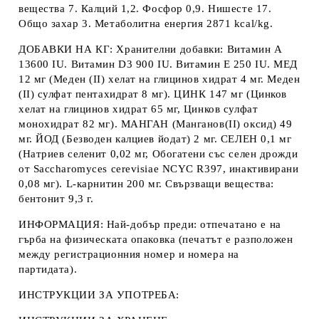
вещества 7. Калций 1,2. Фосфор 0,9. Нишесте 17.
Общо захар 3. Метаболитна енергия 2871 kcal/kg.
ДОБАВКИ НА КГ
: Хранителни добавки: Витамин A
13600 IU. Витамин D3 900 IU. Витамин E 250 IU. МЕД
12 мг (Меден (II) хелат на глицинов хидрат 4 мг. Mеден
(II) сулфат пентахидрат 8 мг). ЦИНК 147 мг (Цинков
хелат на глицинов хидрат 65 мг, Цинков сулфат
монохидрат 82 мг). МАНГАН (Манганов(II) оксид) 49
мг. ЙОД (Безводен калциев йодат) 2 мг. СЕЛЕН 0,1 мг
(Натриев селенит 0,02 мг, Обогатени със селен дрожди
от Saccharomyces cerevisiae NCYC R397, инактивирани
0,08 мг). L-карнитин 200 мг. Свързващи вещества:
бентонит 9,3 г.
ИНФОРМАЦИЯ
: Най-добър преди: отпечатано е на
гърба на физическата опаковка (печатът е разположен
между регистрационния номер и номера на
партидата).
ИНСТРУКЦИИ ЗА УПОТРЕБА
: