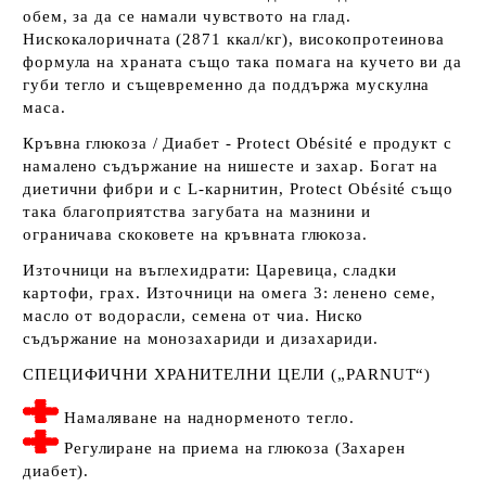
обем, за да се намали чувството на глад.
Нискокалоричната (2871 ккал/кг), високопротеинова
формула на храната също така помага на кучето ви да
губи тегло и същевременно да поддържа мускулна
маса.
Кръвна глюкоза / Диабет -
Protect Obésité е продукт с
намалено съдържание на нишесте и захар. Богат на
диетични фибри и с L-карнитин, Protect Obésité също
така благоприятства загубата на мазнини и
ограничава скоковете на кръвната глюкоза.
Източници на въглехидрати:
Царевица, сладки
картофи, грах.
Източници на омега 3:
ленено семе,
масло от водорасли, семена от чиа.
Ниско
съдържание на монозахариди и дизахариди.
СПЕЦИФИЧНИ ХРАНИТЕЛНИ ЦЕЛИ („PARNUT“)
Намаляване на наднорменото тегло.
Регулиране на приема на глюкоза (Захарен
диабет).