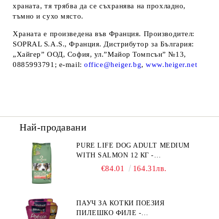
храната, тя трябва да се съхранява на прохладно,
тъмно и сухо място.
Храната е произведена във Франция.
Производител
:
SOPRAL S.A.S., Франция.
Дистрибутор за България
:
„Хайгер” ООД, София, ул.”Майор Томпсън” №13,
0885993791; e-mail:
office@heiger.bg
,
www.heiger.net
Най-продавани
PURE LIFE DOG ADULT MEDIUM
WITH SALMON 12 КГ -
ПЪЛНОЦЕННА ХРАНА ЗА
€84.01
164.31лв.
ПОРАСНАЛИ КУЧЕТА ОТ СРЕДНИ
ПОРОДИ НА ВЪЗРАСТ НАД 1 Г, С
ТЕГЛО ОТ 10 – 25 КГ, СЪС СЬОМГА.
ПАУЧ ЗА КОТКИ ПОЕЗИЯ
БЕЗ ЗЪРНО, БЕЗ ГЛУТЕН.
ПИЛЕШКО ФИЛЕ -
ПРОИЗВЕДЕНА ВЪВ ФРАНЦИЯ.