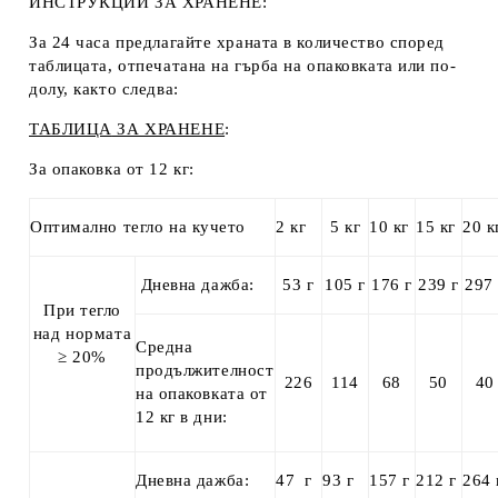
ИНСТРУКЦИИ ЗА ХРАНЕНЕ:
За 24 часа предлагайте храната в количество според
таблицата, отпечатана на гърба на опаковката или по-
долу, както следва:
ТАБЛИЦА
ЗА ХРАНЕНЕ
:
За опаковка от 12 кг:
Оптимално тегло на кучето
2 кг
5 кг
10 кг
15 кг
20 к
Дневна дажба:
53 г
105 г
176 г
239 г
297 
При тегло
над нормата
Средна
≥ 20%
продължителност
226
114
68
50
40
на опаковката от
12 кг в дни:
Дневна дажба:
47 г
93 г
157 г
212 г
264 