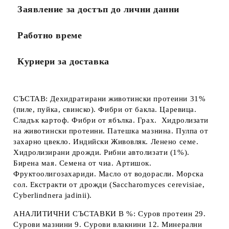
Заявление за достъп до лични данни
Работно време
Куриери за доставка
СЪСТАВ:
Дехидратирани животински протеини 31%
(пиле, пуйка, свинско). Фибри от бакла. Царевица.
Cладък картоф. Фибри от ябълка. Грах. Хидролизати
на животински протеини. Патешка мазнина. Пулпа от
захарно цвекло. Индийски Живовляк. Ленено семе.
Хидролизирани дрожди. Рибни автолизати (1%).
Бирена мая. Семена от чиа. Артишок.
Фруктоолигозахариди. Масло от водорасли. Морска
сол. Екстракти от дрожди (Saccharomyces cerevisiae,
Cyberlindnera jadinii).
АНАЛИТИЧНИ СЪСТАВКИ В %
: Суров протеин 29.
Сурови мазнини 9. Сурови влакнини 12. Минерални