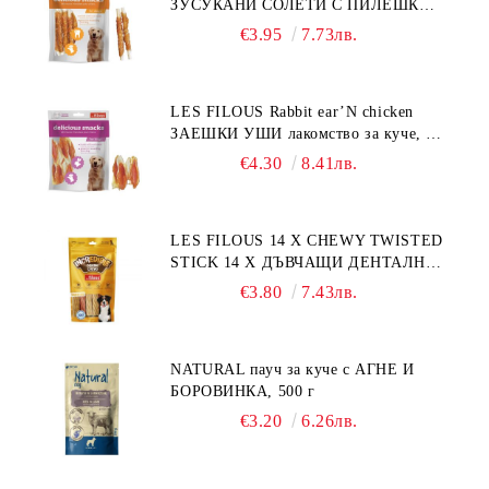
ЗУСУКАНИ СОЛЕТИ С ПИЛЕШКО,
лакомство за куче, 100 г
€3.95
7.73лв.
LES FILOUS Rabbit ear’N chicken
ЗАЕШКИ УШИ лакомство за куче, 50
г
€4.30
8.41лв.
LES FILOUS 14 X CHEWY TWISTED
STICK 14 X ДЪВЧАЩИ ДЕНТАЛНИ
СОЛЕТИ за куче, УВИТИ
€3.80
7.43лв.
NATURAL пауч за куче с АГНЕ И
БОРОВИНКА, 500 г
€3.20
6.26лв.