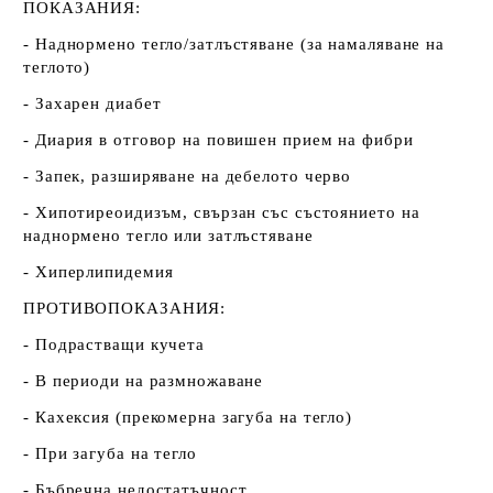
ПОКАЗАНИЯ:
- Наднормено тегло/затлъстяване (за намаляване на
теглото)
- Захарен диабет
- Диария в отговор на повишен прием на фибри
- Запек, разширяване на дебелото черво
- Хипотиреоидизъм, свързан със състоянието на
наднормено тегло или затлъстяване
- Хиперлипидемия
ПРОТИВОПОКАЗАНИЯ:
- Подрастващи кучета
- В периоди на размножаване
- Кахексия (прекомерна загуба на тегло)
- При загуба на тегло
- Бъбречна недостатъчност