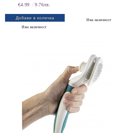
КОТКИ - привлича към
€4.99
9.76лв.
места за уриниране,
изхождане, тоалетна, Vita
Има наличност
Cosmetics
Има наличност