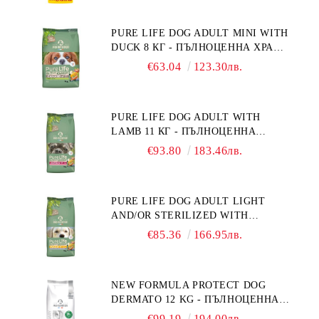
ПОРОДИ. ПРОИЗВЕДЕНА ВЪВ
ФРАНЦИЯ.
PURE LIFE DOG ADULT MINI WITH
DUCK 8 КГ - ПЪЛНОЦЕННА ХРАНА
ЗА ПОРАСНАЛИ КУЧЕТА ОТ
€63.04
123.30лв.
ДРЕБНИ ПОРОДИ НА ВЪЗРАСТ
НАД 10 МЕСЕЦА И С ТЕГЛО ПОД
10 КГ, С ПАТИЦА. БЕЗ ЗЪРНО, БЕЗ
PURE LIFE DOG ADULT WITH
ГЛУТЕН. ПРОИЗВЕДЕНА ВЪВ
LAMB 11 КГ - ПЪЛНОЦЕННА
ФРАНЦИЯ.
ХРАНА ЗА ПОРАСНАЛИ КУЧЕТА С
€93.80
183.46лв.
ЧУВСТВИТЕЛНО ХРАНОСМИЛАНЕ,
С АГНЕ. ПОДХОДЯЩА ЗА КУЧЕТА
ОТ ВСИЧКИ ПОРОДИ НА ВЪЗРАСТ
PURE LIFE DOG ADULT LIGHT
НАД 1 ГОДИНА. БЕЗ ЗЪРНО, БЕЗ
AND/OR STERILIZED WITH
ГЛУТЕН. ПРОИЗВЕДЕНА ВЪВ
CHICKEN 12 КГ - ПЪЛНОЦЕННА
ФРАНЦИЯ.
€85.36
166.95лв.
ХРАНА ЗА ПОРАСНАЛИ КУЧЕТА
СЪС СКЛОННОСТ КЪМ
НАДНОРМЕНО ТЕГЛО И/ИЛИ
NEW FORMULA PROTECT DOG
КАСТРИРАНИ КУЧЕТА ОТ ВСИЧКИ
DERMATO 12 KG - ПЪЛНОЦЕННА
ПОРОДИ НА ВЪЗРАСТ НАД 1
ДИЕТИЧНА ХРАНА ЗА КУЧЕТА
ГОДИНА, С ПИЛЕ. БЕЗ ЗЪРНО, БЕЗ
€99.19
194.00лв.