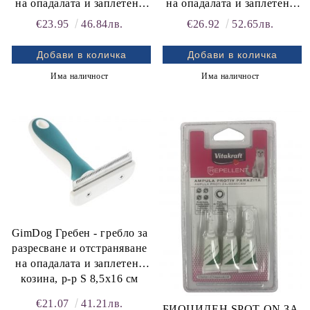
на опадалата и заплетена
на опадалата и заплетена
козина, р-р M 11x16 см
козина, р-р L 13,5x16 см
€23.95
46.84лв.
€26.92
52.65лв.
Има наличност
Има наличност
GimDog Гребен - гребло за
разресване и отстраняване
на опадалата и заплетена
козина, р-р S 8,5х16 см
€21.07
41.21лв.
БИОЦИДЕН SPOT-ON ЗА