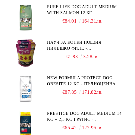
PURE LIFE DOG ADULT MEDIUM
WITH SALMON 12 КГ -
ПЪЛНОЦЕННА ХРАНА ЗА
€84.01
164.31лв.
ПОРАСНАЛИ КУЧЕТА ОТ СРЕДНИ
ПОРОДИ НА ВЪЗРАСТ НАД 1 Г, С
ТЕГЛО ОТ 10 – 25 КГ, СЪС СЬОМГА.
ПАУЧ ЗА КОТКИ ПОЕЗИЯ
БЕЗ ЗЪРНО, БЕЗ ГЛУТЕН.
ПИЛЕШКО ФИЛЕ -
ПРОИЗВЕДЕНА ВЪВ ФРАНЦИЯ.
ПРОМОКОМПЛЕКТ 3 БР.
€1.83
3.58лв.
NEW FORMULA PROTECT DOG
OBESITE 12 KG - ПЪЛНОЦЕННА
ДИЕТИЧНА ХРАНА ЗА КУЧЕТА
€87.85
171.82лв.
СЪС СПЕЦИФИЧНИ ХРАНИТЕЛНИ
ПОТРЕБНОСТИ: "НАМАЛЯВАНЕ
НА НАДНОРМЕНО ТЕГЛО".
PRESTIGE DOG ADULT MEDIUM 14
"РЕГУЛИРАНЕ НА ВНОСА НА
KG + 2,5 KG ГРАТИС -
ГЛЮКОЗА (DIABETES MELLITUS)."
ПЪЛНОЦЕННА ХРАНА ЗА
€65.42
127.95лв.
ПОРАСНАЛИ КУЧЕТА ОТ СРЕДНИ