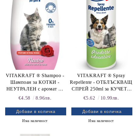
rition Flatazor,
VITAKRAFT ® Shampoo -
VITAKRAFT ® Spray
Шампоан за КОТКИ -
Repellente - ОТБЛЪСКВАЩ
НЕУТРАЛЕН с аромат на
СПРЕЙ 250ml за КУЧЕТА
червена роза, подходящ ЗА
и за КОТКИ - отблъсква от
€4.58
8.96лв.
€5.62
10.99лв.
ВСИЧКИ ПОРОДИ,
места, където животните
ПРОФЕСИОНАЛНА
извършват нуждите си като
ЛИНИЯ, Vita Cosmetics
килими, дивани, спални,
Има наличност
Има наличност
тапети, мазилки, полдвани
за тоалетна P-off Spray, Vita
Cosmetics