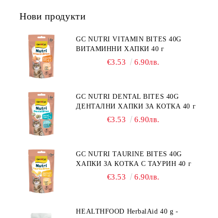
ДЕРМАТОЗИ И СИЛНО ИЗРАЗЕНА
Нови продукти
ЗАГУБА НА КОЗИНА".
"НАМАЛЯВАНЕ НА
НЕПОНОСИМОСТТА КЪМ НЯКОИ
GC NUTRI VITAMIN BITES 40G
СЪСТАВКИ И ХРАНИ
ВИТАМИННИ ХАПКИ 40 г
€3.53
6.90лв.
GC NUTRI DENTAL BITES 40G
ДЕНТАЛНИ ХАПКИ ЗА КОТКА 40 г
€3.53
6.90лв.
GC NUTRI TAURINE BITES 40G
ХАПКИ ЗА КОТКА С ТАУРИН 40 г
€3.53
6.90лв.
HEALTHFOOD HerbalAid 40 g -