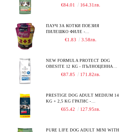
ПЪЛНОЦЕННА ХРАНА ЗА
€84.01
164.31лв.
ПОРАСНАЛИ КУЧЕТА ОТ СРЕДНИ
ПОРОДИ НА ВЪЗРАСТ НАД 1 Г, С
ТЕГЛО ОТ 10 – 25 КГ, СЪС СЬОМГА.
ПАУЧ ЗА КОТКИ ПОЕЗИЯ
БЕЗ ЗЪРНО, БЕЗ ГЛУТЕН.
ПИЛЕШКО ФИЛЕ -
ПРОИЗВЕДЕНА ВЪВ ФРАНЦИЯ.
ПРОМОКОМПЛЕКТ 3 БР.
€1.83
3.58лв.
NEW FORMULA PROTECT DOG
OBESITE 12 KG - ПЪЛНОЦЕННА
ДИЕТИЧНА ХРАНА ЗА КУЧЕТА
€87.85
171.82лв.
СЪС СПЕЦИФИЧНИ ХРАНИТЕЛНИ
ПОТРЕБНОСТИ: "НАМАЛЯВАНЕ
НА НАДНОРМЕНО ТЕГЛО".
PRESTIGE DOG ADULT MEDIUM 14
"РЕГУЛИРАНЕ НА ВНОСА НА
KG + 2,5 KG ГРАТИС -
ГЛЮКОЗА (DIABETES MELLITUS)."
ПЪЛНОЦЕННА ХРАНА ЗА
€65.42
127.95лв.
ПОРАСНАЛИ КУЧЕТА ОТ СРЕДНИ
ПОРОДИ. ПРОИЗВЕДЕНА ВЪВ
ФРАНЦИЯ.
PURE LIFE DOG ADULT MINI WITH