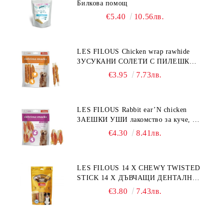
Билкова помощ
€5.40
10.56лв.
LES FILOUS Chicken wrap rawhide
ЗУСУКАНИ СОЛЕТИ С ПИЛЕШКО,
лакомство за куче, 100 г
€3.95
7.73лв.
LES FILOUS Rabbit ear’N chicken
ЗАЕШКИ УШИ лакомство за куче, 50
г
€4.30
8.41лв.
LES FILOUS 14 X CHEWY TWISTED
STICK 14 X ДЪВЧАЩИ ДЕНТАЛНИ
СОЛЕТИ за куче, УВИТИ
€3.80
7.43лв.