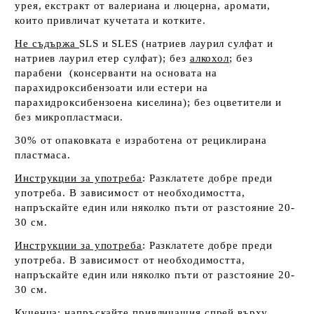
урея, екстракт от валериана и люцерна, аромати,
които привличат кучетата и котките.
Не съдържа
SLS
и
SLES
(натриев лаурил сулфат и
натриев лаурил етер сулфат); без
алкохол
; без
парабени (консерванти на основата на
парахидроксибензоати или естери на
парахидроксибензоена киселина); без оцветители
и
без микропластмаси.
30% от опаковката е изработена от рециклирана
пластмаса.
Инструкции за употреба
: Разклатете добре преди
употреба. В зависимост от необходимостта,
напръскайте един или няколко пъти от разстояние 20-
30 см.
Инструкции за употреба
: Разклатете добре преди
употреба. В зависимост от необходимостта,
напръскайте един или няколко пъти от разстояние 20-
30 см.
Кученца
: напръскайте привличащия спрей върху