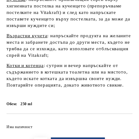
хигиенната постелка на кученцето (препоръчваме
постелките на Vitakraft) и след като напръскате
поставете кученцето върху постелката, за да може да
извърши нуждите си;
Възрастни кучета
: напръскайте продукта на желаните
места и забранете достъпа до други места, където не
трябва да се изхожда, като използвате отблъскващия
спрей на Vitakraft;
Котки и котенца
: сутрин и вечер напръскайте от
съдържанието в котешката тоалетна или на мястото,
където искате котката да извършва своите нужди.
Повтаряйте операцията, докато животното свикне.
Обем:
250
ml
Добави в желани
Има наличност