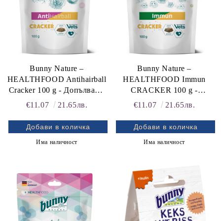
Bunny Nature –
Bunny Nature –
HEALTHFOOD Antihairball
HEALTHFOOD Immun
Cracker 100 g - Допълваща
CRACKER 100 g -
храна, подпомагаща
допълваща храна за мини
€11.07
21.65лв.
€11.07
21.65лв.
естесвеното изхвърляне на
зайчета и други гризачи,
космени топки при зайци,
стимулираща имунитета
морски свинчета и
Има наличност
Има наличност
чинчили