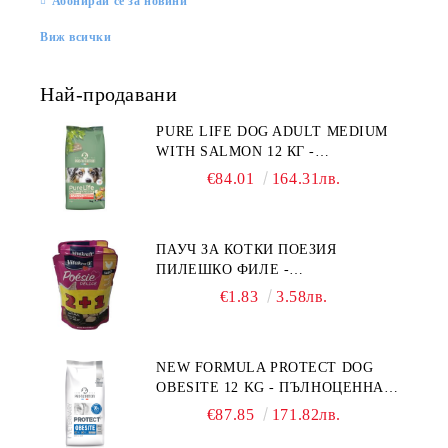
Абонирай се за новини
Виж всички
Най-продавани
PURE LIFE DOG ADULT MEDIUM
WITH SALMON 12 КГ -
ПЪЛНОЦЕННА ХРАНА ЗА
€84.01
164.31лв.
ПОРАСНАЛИ КУЧЕТА ОТ СРЕДНИ
ПОРОДИ НА ВЪЗРАСТ НАД 1 Г, С
ТЕГЛО ОТ 10 – 25 КГ, СЪС СЬОМГА.
ПАУЧ ЗА КОТКИ ПОЕЗИЯ
БЕЗ ЗЪРНО, БЕЗ ГЛУТЕН.
ПИЛЕШКО ФИЛЕ -
ПРОИЗВЕДЕНА ВЪВ ФРАНЦИЯ.
ПРОМОКОМПЛЕКТ 3 БР.
€1.83
3.58лв.
NEW FORMULA PROTECT DOG
OBESITE 12 KG - ПЪЛНОЦЕННА
ДИЕТИЧНА ХРАНА ЗА КУЧЕТА
€87.85
171.82лв.
СЪС СПЕЦИФИЧНИ ХРАНИТЕЛНИ
ПОТРЕБНОСТИ: "НАМАЛЯВАНЕ