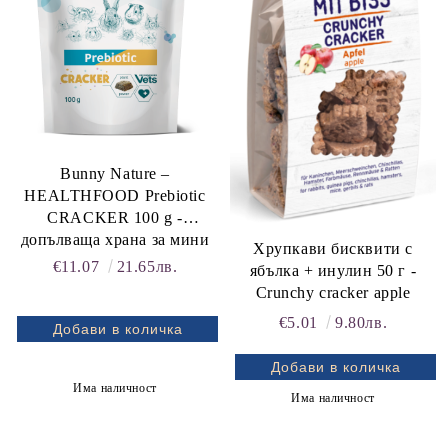
Bunny Nature –
HEALTHFOOD Prebiotic
CRACKER 100 g -
допълваща храна за мини
Хрупкави бисквити с
зайчета и други гризачи,
€11.07
21.65лв.
ябълка + инулин 50 г -
стимулираща и
Crunchy cracker apple
стабилизираща чревната
€5.01
9.80лв.
флора
Има наличност
Има наличност