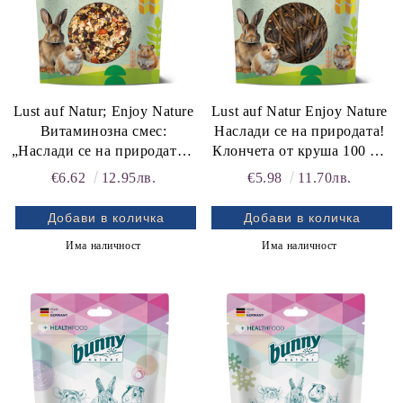
Lust auf Natur; Enjoy Nature
Lust auf Natur Enjoy Nature
Витаминозна смес:
Наслади се на природата!
„Наслади се на природата!“
Клончета от круша 100 g -
90 g. Зеленчуков микс с
истинско и полезно
rition Flatazor,
€6.62
12.95лв.
€5.98
11.70лв.
червено цвекло.
забавление за гризачи
Има наличност
Има наличност