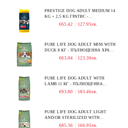
НА НАДНОРМЕНО ТЕГЛО".
PRESTIGE DOG ADULT MEDIUM 14
"РЕГУЛИРАНЕ НА ВНОСА НА
KG + 2,5 KG ГРАТИС -
ГЛЮКОЗА (DIABETES MELLITUS)."
ПЪЛНОЦЕННА ХРАНА ЗА
€65.42
127.95лв.
ПОРАСНАЛИ КУЧЕТА ОТ СРЕДНИ
ПОРОДИ. ПРОИЗВЕДЕНА ВЪВ
ФРАНЦИЯ.
PURE LIFE DOG ADULT MINI WITH
DUCK 8 КГ - ПЪЛНОЦЕННА ХРАНА
ЗА ПОРАСНАЛИ КУЧЕТА ОТ
€63.04
123.30лв.
ДРЕБНИ ПОРОДИ НА ВЪЗРАСТ
НАД 10 МЕСЕЦА И С ТЕГЛО ПОД
10 КГ, С ПАТИЦА. БЕЗ ЗЪРНО, БЕЗ
PURE LIFE DOG ADULT WITH
ГЛУТЕН. ПРОИЗВЕДЕНА ВЪВ
LAMB 11 КГ - ПЪЛНОЦЕННА
ФРАНЦИЯ.
ХРАНА ЗА ПОРАСНАЛИ КУЧЕТА С
€93.80
183.46лв.
ЧУВСТВИТЕЛНО ХРАНОСМИЛАНЕ,
С АГНЕ. ПОДХОДЯЩА ЗА КУЧЕТА
ОТ ВСИЧКИ ПОРОДИ НА ВЪЗРАСТ
PURE LIFE DOG ADULT LIGHT
НАД 1 ГОДИНА. БЕЗ ЗЪРНО, БЕЗ
AND/OR STERILIZED WITH
ГЛУТЕН. ПРОИЗВЕДЕНА ВЪВ
CHICKEN 12 КГ - ПЪЛНОЦЕННА
ФРАНЦИЯ.
€85.36
166.95лв.