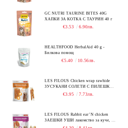
GC NUTRI TAURINE BITES 40G
ХАПКИ ЗА КОТКА С ТАУРИН 40 г
€3.53
6.90лв.
HEALTHFOOD HerbalAid 40 g -
Билкова помощ
€5.40
10.56лв.
LES FILOUS Chicken wrap rawhide
ЗУСУКАНИ СОЛЕТИ С ПИЛЕШКО,
лакомство за куче, 100 г
€3.95
7.73лв.
LES FILOUS Rabbit ear’N chicken
ЗАЕШКИ УШИ лакомство за куче, 50
г
€4.30
8.41лв.