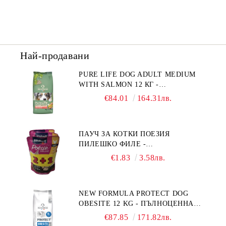
Най-продавани
PURE LIFE DOG ADULT MEDIUM
WITH SALMON 12 КГ -
ПЪЛНОЦЕННА ХРАНА ЗА
€84.01
164.31лв.
ПОРАСНАЛИ КУЧЕТА ОТ СРЕДНИ
ПОРОДИ НА ВЪЗРАСТ НАД 1 Г, С
ТЕГЛО ОТ 10 – 25 КГ, СЪС СЬОМГА.
ПАУЧ ЗА КОТКИ ПОЕЗИЯ
БЕЗ ЗЪРНО, БЕЗ ГЛУТЕН.
ПИЛЕШКО ФИЛЕ -
ПРОИЗВЕДЕНА ВЪВ ФРАНЦИЯ.
ПРОМОКОМПЛЕКТ 3 БР.
€1.83
3.58лв.
NEW FORMULA PROTECT DOG
OBESITE 12 KG - ПЪЛНОЦЕННА
ДИЕТИЧНА ХРАНА ЗА КУЧЕТА
€87.85
171.82лв.
СЪС СПЕЦИФИЧНИ ХРАНИТЕЛНИ