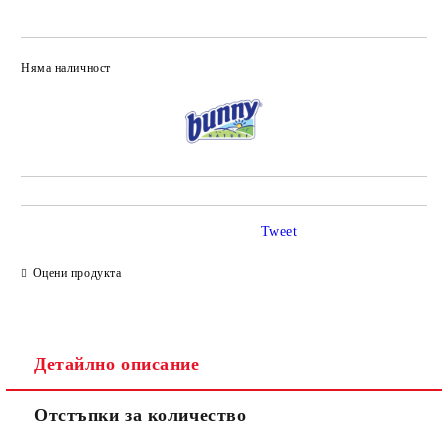
Няма наличност
Добави в желани
Tweet
Оцени продукта
Детайлно описание
Отстъпки за количество