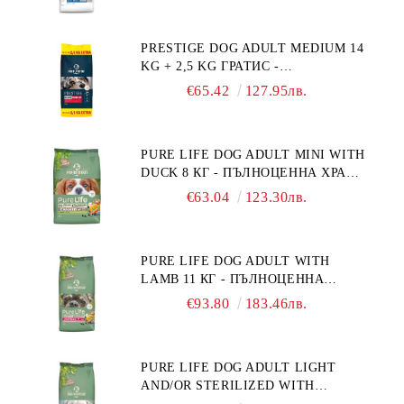
ПОТРЕБНОСТИ: "НАМАЛЯВАНЕ
НА НАДНОРМЕНО ТЕГЛО".
PRESTIGE DOG ADULT MEDIUM 14
"РЕГУЛИРАНЕ НА ВНОСА НА
KG + 2,5 KG ГРАТИС -
ГЛЮКОЗА (DIABETES MELLITUS)."
ПЪЛНОЦЕННА ХРАНА ЗА
€65.42
127.95лв.
ПОРАСНАЛИ КУЧЕТА ОТ СРЕДНИ
ПОРОДИ. ПРОИЗВЕДЕНА ВЪВ
ФРАНЦИЯ.
PURE LIFE DOG ADULT MINI WITH
DUCK 8 КГ - ПЪЛНОЦЕННА ХРАНА
ЗА ПОРАСНАЛИ КУЧЕТА ОТ
€63.04
123.30лв.
ДРЕБНИ ПОРОДИ НА ВЪЗРАСТ
НАД 10 МЕСЕЦА И С ТЕГЛО ПОД
10 КГ, С ПАТИЦА. БЕЗ ЗЪРНО, БЕЗ
PURE LIFE DOG ADULT WITH
ГЛУТЕН. ПРОИЗВЕДЕНА ВЪВ
LAMB 11 КГ - ПЪЛНОЦЕННА
ФРАНЦИЯ.
ХРАНА ЗА ПОРАСНАЛИ КУЧЕТА С
€93.80
183.46лв.
ЧУВСТВИТЕЛНО ХРАНОСМИЛАНЕ,
С АГНЕ. ПОДХОДЯЩА ЗА КУЧЕТА
ОТ ВСИЧКИ ПОРОДИ НА ВЪЗРАСТ
PURE LIFE DOG ADULT LIGHT
НАД 1 ГОДИНА. БЕЗ ЗЪРНО, БЕЗ
AND/OR STERILIZED WITH
ГЛУТЕН. ПРОИЗВЕДЕНА ВЪВ
CHICKEN 12 КГ - ПЪЛНОЦЕННА