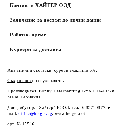
Контакти ХАЙГЕР ООД
Заявление за достъп до лични данни
Работно време
Куриери за доставка
Аналитични съставки
:
сурови влакнини 5%;
Съхранение
: на сухо място
.
Производител
:
Bunny Tierernährung GmbH, D-49328
Melle, Германия.
Дистрибутор
:
“Хайгер” EООД, тел. 0885710877, e-
mail:
office@heiger.bg
, www.heiger.net
арт. № 15516