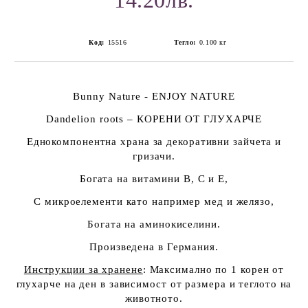
14.20лв.
Код:
15516
Тегло:
0.100
кг
Bunny Nature - ENJOY NATURE
Dandelion
roots
–
КОРЕНИ ОТ ГЛУХАРЧЕ
Еднокомпонентна храна за декоративни зайчета и
гризачи.
Богата на витамини В, С и Е,
С микроелементи като например мед и желязо,
Богата на аминокиселини.
Произведена в Германия.
Инструкции за хранене
: Максимално по 1 корен от
глухарче на ден в зависимост от размера и теглото на
животното.