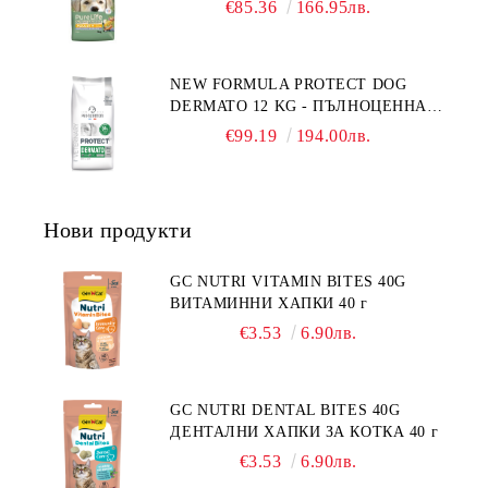
ФРАНЦИЯ.
€85.36
166.95лв.
ХРАНА ЗА ПОРАСНАЛИ КУЧЕТА
СЪС СКЛОННОСТ КЪМ
НАДНОРМЕНО ТЕГЛО И/ИЛИ
NEW FORMULA PROTECT DOG
КАСТРИРАНИ КУЧЕТА ОТ ВСИЧКИ
DERMATO 12 KG - ПЪЛНОЦЕННА
ПОРОДИ НА ВЪЗРАСТ НАД 1
ДИЕТИЧНА ХРАНА ЗА КУЧЕТА
ГОДИНА, С ПИЛЕ. БЕЗ ЗЪРНО, БЕЗ
€99.19
194.00лв.
СЪС СПЕЦИФИЧНИ ХРАНИТЕЛНИ
ГЛУТЕН. ПРОИЗВОДСТВО
ПОТРЕБНОСТИ - "ПОДПОМАГАНЕ
ФРАНЦИЯ.
НА КОЖНАТА ФУНКЦИЯ ПРИ
ДЕРМАТОЗИ И СИЛНО ИЗРАЗЕНА
Нови продукти
ЗАГУБА НА КОЗИНА".
"НАМАЛЯВАНЕ НА
НЕПОНОСИМОСТТА КЪМ НЯКОИ
GC NUTRI VITAMIN BITES 40G
СЪСТАВКИ И ХРАНИ
ВИТАМИННИ ХАПКИ 40 г
€3.53
6.90лв.
GC NUTRI DENTAL BITES 40G
ДЕНТАЛНИ ХАПКИ ЗА КОТКА 40 г
€3.53
6.90лв.