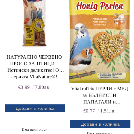
rition Flatazor,
НАТУРАЛНО ЧЕРВЕНО
ПРОСО ЗА ПТИЦИ –
Истински деликатес! От
серията VitaNature®!
Естествено добро!
€3.99
7.80лв.
Vitakraft ® ПЕРЛИ с МЕД
Vitakraft®
за ВЪЛНИСТИ
ПАПАГАЛИ и
ЕКЗОТИЧНИ ПТИЦИ (с
€0.77
1.51лв.
витамини и мед)
Има наличност
Има наличност