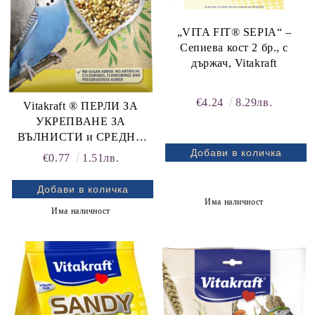
„VITA FIT® SEPIA“ –
Сепиева кост 2 бр., с
държач, Vitakraft
€4.24
8.29лв.
Vitakraft ® ПЕРЛИ ЗА
УКРЕПВАНЕ ЗА
ВЪЛНИСТИ и СРЕДНИ
ПАПАГАЛИ, с важни
€0.77
1.51лв.
хранителни вещества
Има наличност
Има наличност