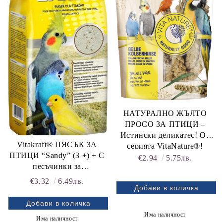
НАТУРАЛНО ЖЪЛТО
ПРОСО ЗА ПТИЦИ –
Истински деликатес! От
Vitakraft® ПЯСЪК ЗА
серията VitaNature®!
ПТИЦИ “Sandy” (3 +) + С
Естествено добро!
€2.94
5.75лв.
песъчинки за
Vitakraft®
храносмилането +
€3.32
6.49лв.
Минерални вещества +
Приятен аромат на анасон,
2.5 кг
Има наличност
Има наличност