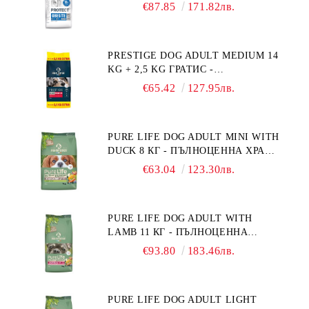
ДИЕТИЧНА ХРАНА ЗА КУЧЕТА
€87.85
171.82лв.
СЪС СПЕЦИФИЧНИ ХРАНИТЕЛНИ
ПОТРЕБНОСТИ: "НАМАЛЯВАНЕ
НА НАДНОРМЕНО ТЕГЛО".
PRESTIGE DOG ADULT MEDIUM 14
"РЕГУЛИРАНЕ НА ВНОСА НА
KG + 2,5 KG ГРАТИС -
ГЛЮКОЗА (DIABETES MELLITUS)."
ПЪЛНОЦЕННА ХРАНА ЗА
€65.42
127.95лв.
ПОРАСНАЛИ КУЧЕТА ОТ СРЕДНИ
ПОРОДИ. ПРОИЗВЕДЕНА ВЪВ
ФРАНЦИЯ.
PURE LIFE DOG ADULT MINI WITH
DUCK 8 КГ - ПЪЛНОЦЕННА ХРАНА
ЗА ПОРАСНАЛИ КУЧЕТА ОТ
€63.04
123.30лв.
ДРЕБНИ ПОРОДИ НА ВЪЗРАСТ
НАД 10 МЕСЕЦА И С ТЕГЛО ПОД
10 КГ, С ПАТИЦА. БЕЗ ЗЪРНО, БЕЗ
PURE LIFE DOG ADULT WITH
ГЛУТЕН. ПРОИЗВЕДЕНА ВЪВ
LAMB 11 КГ - ПЪЛНОЦЕННА
ФРАНЦИЯ.
ХРАНА ЗА ПОРАСНАЛИ КУЧЕТА С
€93.80
183.46лв.
ЧУВСТВИТЕЛНО ХРАНОСМИЛАНЕ,
С АГНЕ. ПОДХОДЯЩА ЗА КУЧЕТА
ОТ ВСИЧКИ ПОРОДИ НА ВЪЗРАСТ
PURE LIFE DOG ADULT LIGHT
НАД 1 ГОДИНА. БЕЗ ЗЪРНО, БЕЗ