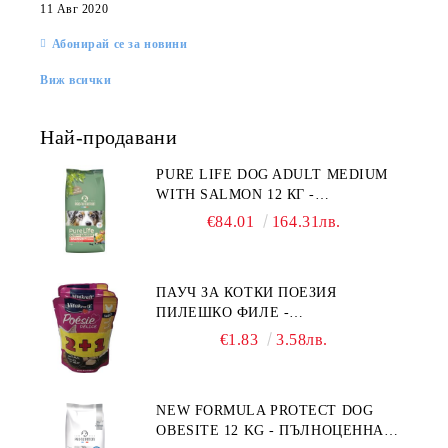
11 Авг 2020
Абонирай се за новини
Виж всички
Най-продавани
PURE LIFE DOG ADULT MEDIUM
WITH SALMON 12 КГ -
ПЪЛНОЦЕННА ХРАНА ЗА
€84.01
164.31лв.
ПОРАСНАЛИ КУЧЕТА ОТ СРЕДНИ
ПОРОДИ НА ВЪЗРАСТ НАД 1 Г, С
ТЕГЛО ОТ 10 – 25 КГ, СЪС СЬОМГА.
ПАУЧ ЗА КОТКИ ПОЕЗИЯ
БЕЗ ЗЪРНО, БЕЗ ГЛУТЕН.
ПИЛЕШКО ФИЛЕ -
ПРОИЗВЕДЕНА ВЪВ ФРАНЦИЯ.
ПРОМОКОМПЛЕКТ 3 БР.
€1.83
3.58лв.
NEW FORMULA PROTECT DOG
OBESITE 12 KG - ПЪЛНОЦЕННА