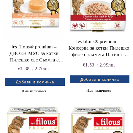
les filous® premium –
les filous® premium –
Консерва за котки Пилешко
ДВОЕН МУС за котки
филе с късчета Патица в
Пилешко със Сьомга с
желе
€1.53
2.99лв.
гладка текстура Без зърно,
€1.38
2.70лв.
без изкуствени оцветители
и овкусители. Допълваща
храна за пораснали котки.
Има наличност
Има наличност
Инструкции за хранене: до
2 опаковки дневно в
добавка към пълноценната
храна. Предлага