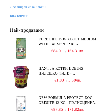
Абонирай се за новини
Виж всички
Най-продавани
PURE LIFE DOG ADULT MEDIUM
WITH SALMON 12 КГ -
ПЪЛНОЦЕННА ХРАНА ЗА
€84.01
164.31лв.
ПОРАСНАЛИ КУЧЕТА ОТ СРЕДНИ
ПОРОДИ НА ВЪЗРАСТ НАД 1 Г, С
ТЕГЛО ОТ 10 – 25 КГ, СЪС СЬОМГА.
ПАУЧ ЗА КОТКИ ПОЕЗИЯ
БЕЗ ЗЪРНО, БЕЗ ГЛУТЕН.
ПИЛЕШКО ФИЛЕ -
ПРОИЗВЕДЕНА ВЪВ ФРАНЦИЯ.
ПРОМОКОМПЛЕКТ 3 БР.
€1.83
3.58лв.
NEW FORMULA PROTECT DOG
OBESITE 12 KG - ПЪЛНОЦЕННА
ДИЕТИЧНА ХРАНА ЗА КУЧЕТА
€87.85
171.82лв.