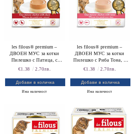
les filous® premium –
les filous® premium –
ДВОЕН МУС за котки
ДВОЕН МУС за котки
Пилешко с Патица, с
Пилешко с Риба Тона, с
гладка текстура
гладка текстура
€1.38
2.70лв.
€1.38
2.70лв.
Има наличност
Има наличност