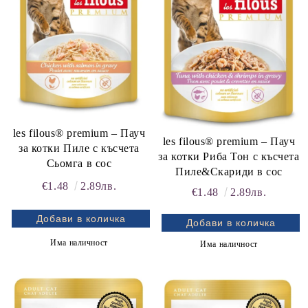
les filous® premium – Пауч
les filous® premium – Пауч
за котки Пиле с късчета
за котки Риба Тон с късчета
Сьомга в сос
Пиле&Скариди в сос
€1.48
2.89лв.
€1.48
2.89лв.
Има наличност
Има наличност