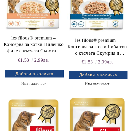
les filous® premium –
les filous® premium –
Консерва за котки Пилешко
Консерва за котки Риба тон
филе с късчета Сьомга в
с късчета Скумрия и
желе
Сьомга в желе
€1.53
2.99лв.
€1.53
2.99лв.
Има наличност
Има наличност