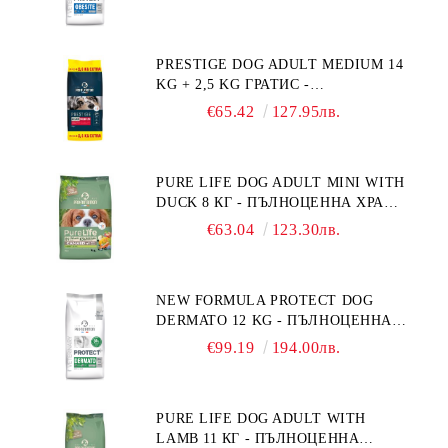
СЪС СПЕЦИФИЧНИ ХРАНИТЕЛНИ
ПОТРЕБНОСТИ: "НАМАЛЯВАНЕ
НА НАДНОРМЕНО ТЕГЛО".
PRESTIGE DOG ADULT MEDIUM 14
"РЕГУЛИРАНЕ НА ВНОСА НА
KG + 2,5 KG ГРАТИС -
ГЛЮКОЗА (DIABETES MELLITUS)."
ПЪЛНОЦЕННА ХРАНА ЗА
€65.42
127.95лв.
ПОРАСНАЛИ КУЧЕТА ОТ СРЕДНИ
ПОРОДИ. ПРОИЗВЕДЕНА ВЪВ
ФРАНЦИЯ.
PURE LIFE DOG ADULT MINI WITH
DUCK 8 КГ - ПЪЛНОЦЕННА ХРАНА
ЗА ПОРАСНАЛИ КУЧЕТА ОТ
€63.04
123.30лв.
ДРЕБНИ ПОРОДИ НА ВЪЗРАСТ
НАД 10 МЕСЕЦА И С ТЕГЛО ПОД
10 КГ, С ПАТИЦА. БЕЗ ЗЪРНО, БЕЗ
NEW FORMULA PROTECT DOG
ГЛУТЕН. ПРОИЗВЕДЕНА ВЪВ
DERMATO 12 KG - ПЪЛНОЦЕННА
ФРАНЦИЯ.
ДИЕТИЧНА ХРАНА ЗА КУЧЕТА
€99.19
194.00лв.
СЪС СПЕЦИФИЧНИ ХРАНИТЕЛНИ
ПОТРЕБНОСТИ - "ПОДПОМАГАНЕ
НА КОЖНАТА ФУНКЦИЯ ПРИ
PURE LIFE DOG ADULT WITH
ДЕРМАТОЗИ И СИЛНО ИЗРАЗЕНА
LAMB 11 КГ - ПЪЛНОЦЕННА
ЗАГУБА НА КОЗИНА".