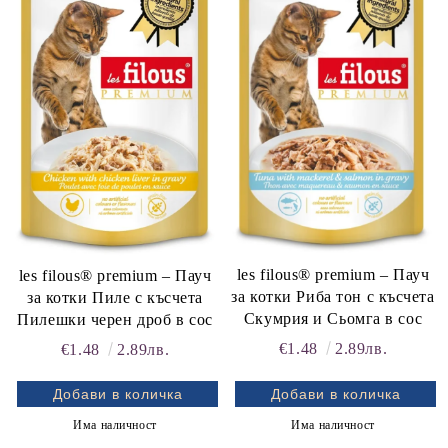
les filous® premium – Пауч
les filous® premium – Пауч
за котки Риба тон с късчета
за котки Пиле с късчета
Скумрия и Сьомга в сос
Пилешки черен дроб в сос
€1.48
2.89лв.
€1.48
2.89лв.
Има наличност
Има наличност