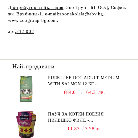
Дистрибутор за България
: Зоо Груп - БГ ООД, София,
жк. Връбница-1, e-mail:zoonakolela@abv.bg,
www.zoogroup-bg.com.
арт
.
21
2
-0
02
Най-продавани
PURE LIFE DOG ADULT MEDIUM
WITH SALMON 12 КГ -
ПЪЛНОЦЕННА ХРАНА ЗА
€84.01
164.31лв.
ПОРАСНАЛИ КУЧЕТА ОТ СРЕДНИ
ПОРОДИ НА ВЪЗРАСТ НАД 1 Г, С
ТЕГЛО ОТ 10 – 25 КГ, СЪС СЬОМГА.
ПАУЧ ЗА КОТКИ ПОЕЗИЯ
БЕЗ ЗЪРНО, БЕЗ ГЛУТЕН.
ПИЛЕШКО ФИЛЕ -
ПРОИЗВЕДЕНА ВЪВ ФРАНЦИЯ.
ПРОМОКОМПЛЕКТ 3 БР.
€1.83
3.58лв.