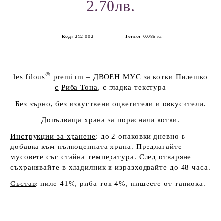
2.70лв.
Код:
212-002
Тегло:
0.085
кг
®
les filous
premium
– ДВОЕН МУС за котки
Пилешко
с
Риба Тона
, с гладка текстура
Без зърно, без изкуствени оцветители и овкусители.
Допълваща храна за пораснали котки
.
Инструкции за хранене
: до 2 опаковки дневно в
добавка към пълноценната храна. Предлагайте
мусовете със стайна температура. След отваряне
съхранявайте в хладилник и изразходвайте до 48 часа.
Състав
:
пиле 41%, риба тон 4%, нишесте от тапиока.