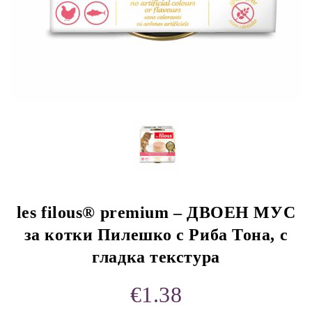
rition Flatazor,
les filous® premium – ДВОЕН МУС
за котки Пилешко с Риба Тона, с
гладка текстура
€1.38