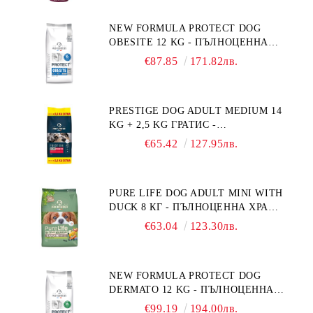
NEW FORMULA PROTECT DOG
OBESITE 12 KG - ПЪЛНОЦЕННА
ДИЕТИЧНА ХРАНА ЗА КУЧЕТА
€87.85
171.82лв.
СЪС СПЕЦИФИЧНИ ХРАНИТЕЛНИ
ПОТРЕБНОСТИ: "НАМАЛЯВАНЕ
НА НАДНОРМЕНО ТЕГЛО".
PRESTIGE DOG ADULT MEDIUM 14
"РЕГУЛИРАНЕ НА ВНОСА НА
KG + 2,5 KG ГРАТИС -
ГЛЮКОЗА (DIABETES MELLITUS)."
ПЪЛНОЦЕННА ХРАНА ЗА
€65.42
127.95лв.
ПОРАСНАЛИ КУЧЕТА ОТ СРЕДНИ
ПОРОДИ. ПРОИЗВЕДЕНА ВЪВ
ФРАНЦИЯ.
PURE LIFE DOG ADULT MINI WITH
DUCK 8 КГ - ПЪЛНОЦЕННА ХРАНА
ЗА ПОРАСНАЛИ КУЧЕТА ОТ
€63.04
123.30лв.
ДРЕБНИ ПОРОДИ НА ВЪЗРАСТ
НАД 10 МЕСЕЦА И С ТЕГЛО ПОД
10 КГ, С ПАТИЦА. БЕЗ ЗЪРНО, БЕЗ
NEW FORMULA PROTECT DOG
ГЛУТЕН. ПРОИЗВЕДЕНА ВЪВ
DERMATO 12 KG - ПЪЛНОЦЕННА
ФРАНЦИЯ.
ДИЕТИЧНА ХРАНА ЗА КУЧЕТА
€99.19
194.00лв.