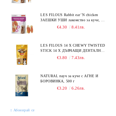
LES FILOUS Rabbit ear’N chicken
ЗАЕШКИ УШИ лакомство за куче, 50
г
€4.30
8.41лв.
LES FILOUS 14 X CHEWY TWISTED
STICK 14 X ДЪВЧАЩИ ДЕНТАЛНИ
СОЛЕТИ за куче, УВИТИ
€3.80
7.43лв.
NATURAL пауч за куче с АГНЕ И
БОРОВИНКА, 500 г
€3.20
6.26лв.
Абонирай се