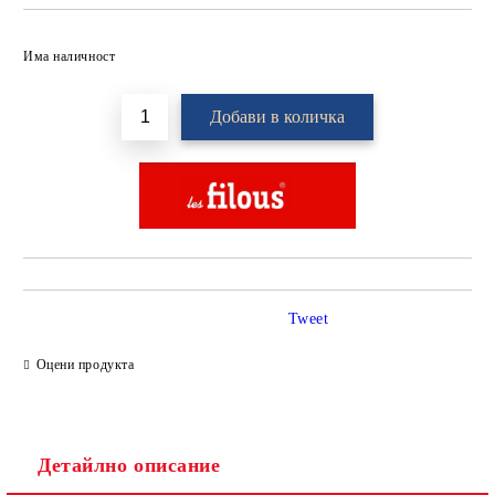
Добави в желани
Има наличност
Tweet
Оцени продукта
Детайлно описание