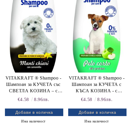
rition Flatazor,
VITAKRAFT ® Shampoo -
VITAKRAFT ® Shampoo -
Шампоан за КУЧЕТА със
Шампоан за КУЧЕТА с
СВЕТЛА КОЗИНА – с
КЪСА КОЗИНА - с
лайка и аромат на цвят от
ПРОТЕИН и аромат на
€4.58
8.96лв.
€4.58
8.96лв.
ванилия, Vita Cosmetics
зелена ябълка
ПРОФЕСИОНАЛНА
ЛИНИЯ, Vita Cosmetics
Има наличност
Има наличност