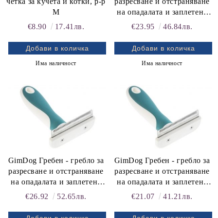
четка за кучета и котки, р-р
разресване и отстраняване
М
на опадалата и заплетена
козина, р-р M 11x16 см
€8.90
17.41лв.
€23.95
46.84лв.
Има наличност
Има наличност
GimDog Гребен - гребло за
GimDog Гребен - гребло за
разресване и отстраняване
разресване и отстраняване
на опадалата и заплетена
на опадалата и заплетена
козина, р-р L 13,5x16 см
козина, р-р S 8,5х16 см
€26.92
52.65лв.
€21.07
41.21лв.