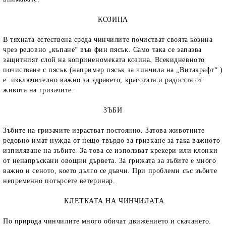
КОЗИНА
В тяхната естествена среда чинчилите почистват своята козина
чрез редовно „къпане“ във фин пясък. Само така се запазва
защитният слой на коприненомеката козина. Всекидневното
почистване с пясък (например пясък за чинчила на „Витакрафт“ )
е изключително важно за здравето, красотата и радостта от
живота на гризачите.
ЗЪБИ
Зъбите на гризачите израстват постоянно. Затова животните
редовно имат нужда от нещо твърдо за гризкане за така важното
изпиляване на зъбите. За това се използват крекери или клонки
от ненапръскани овощни дървета. За грижата за зъбите е много
важно и сеното, което дълго се дъвчи. При проблеми със зъбите
непременно потърсете ветеринар.
КЛЕТКАТА НА ЧИНЧИЛАТА
По природа чинчилите много обичат движението и скачането.