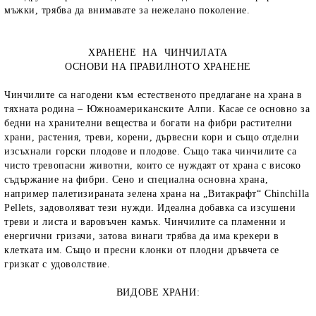
мъжки, трябва да внимавате за нежелано поколение.
ХРАНЕНЕ НА ЧИНЧИЛАТА
ОСНОВИ НА ПРАВИЛНОТО ХРАНЕНЕ
Чинчилите са нагодени към естественото предлагане на храна в
тяхната родина – Южноамериканските Алпи. Касае се основно за
бедни на хранителни вещества и богати на фибри растителни
храни, растения, треви, корени, дървесни кори и също отделни
изсъхнали горски плодове и плодове. Също така чинчилите са
чисто тревопасни животни, които се нуждаят от храна с високо
съдържание на фибри. Сено и специална основна храна,
например палетизираната зелена храна на „Витакрафт“
Chinchilla
Pellets
, задоволяват тези нужди. Идеална добавка са изсушени
треви и листа и варовъчен камък. Чинчилите са пламенни и
енергични гризачи, затова винаги трябва да има крекери в
клетката им. Също и пресни клонки от плодни дръвчета се
гризкат с удоволствие.
ВИДОВЕ ХРАНИ: