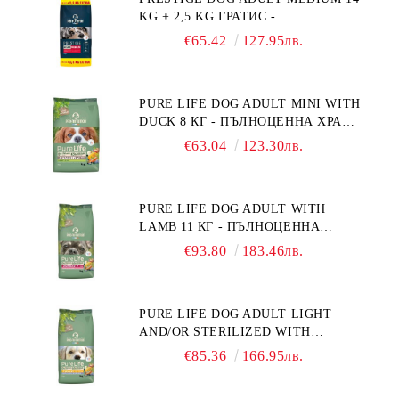
"РЕГУЛИРАНЕ НА ВНОСА НА
KG + 2,5 KG ГРАТИС -
ГЛЮКОЗА (DIABETES MELLITUS)."
ПЪЛНОЦЕННА ХРАНА ЗА
€65.42
127.95лв.
ПОРАСНАЛИ КУЧЕТА ОТ СРЕДНИ
ПОРОДИ. ПРОИЗВЕДЕНА ВЪВ
ФРАНЦИЯ.
PURE LIFE DOG ADULT MINI WITH
DUCK 8 КГ - ПЪЛНОЦЕННА ХРАНА
ЗА ПОРАСНАЛИ КУЧЕТА ОТ
€63.04
123.30лв.
ДРЕБНИ ПОРОДИ НА ВЪЗРАСТ
НАД 10 МЕСЕЦА И С ТЕГЛО ПОД
10 КГ, С ПАТИЦА. БЕЗ ЗЪРНО, БЕЗ
PURE LIFE DOG ADULT WITH
ГЛУТЕН. ПРОИЗВЕДЕНА ВЪВ
LAMB 11 КГ - ПЪЛНОЦЕННА
ФРАНЦИЯ.
ХРАНА ЗА ПОРАСНАЛИ КУЧЕТА С
€93.80
183.46лв.
ЧУВСТВИТЕЛНО ХРАНОСМИЛАНЕ,
С АГНЕ. ПОДХОДЯЩА ЗА КУЧЕТА
ОТ ВСИЧКИ ПОРОДИ НА ВЪЗРАСТ
PURE LIFE DOG ADULT LIGHT
НАД 1 ГОДИНА. БЕЗ ЗЪРНО, БЕЗ
AND/OR STERILIZED WITH
ГЛУТЕН. ПРОИЗВЕДЕНА ВЪВ
CHICKEN 12 КГ - ПЪЛНОЦЕННА
ФРАНЦИЯ.
€85.36
166.95лв.
ХРАНА ЗА ПОРАСНАЛИ КУЧЕТА
СЪС СКЛОННОСТ КЪМ