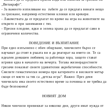
„Витакрафт“.
- За важното изпиляване на зъбите да се предлага винаги нещо
за гризкане, например естествени клонки или
крекери
.
- Лакомствата да се предлагат по време на игра на животните на
открито и при занимания с тях.
- Пресни плодове, ядки и зелена храна да се предлагат само в
ограничени количества.
ПОВЕДЕНИЕ И ВЪЗПИТАНИЕ
При едно изпълнено с обич общуване, чинчилите бързо се
научават да стоят в ръката ви и да реагират на името си. Те са
идеален домашен любимец за работещи хора, защото стават
игриви едва в началото на вечерта. Тогава жизнерадостните
гризачи показват своите удивителни акробатични способности.
Смелите гимастически номера при катеренето и високите метър
скоци от място за тях са „детска игра“. Важно: През деня
чинчилата има своето естествено време за почивка и не трябва да
бъде безпокоена!
НОВИЯТ ДОМ
Някои чинчили привикват за няколко дни, други имат нужда от