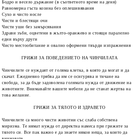
Бодро и весело държание (в съответното време на деня)
Равномерна гъста козина без оплешивявания
Сухо и чисто носле
Чисти и блестящи очи
Чисти уши без замърсявания
Здрави зъби, оцветени в жълто-оранжево и стоящи паралелно
едни върху други
Чисто местообитание и овално оформени твърди изпражнения
ГРИЖИ ЗА ПОВЕДЕНИЕТО НА ЧИНЧИЛАТА
Чинчилите се нуждаят от голяма клетка, в която да могат и да
скачат. Ежедневно трябва да им се осигурява и тичане на
свобода, за да бъде задоволена голямата нужда от движение на
животните. Внимавайте вашите мебели да не станат жертва на
това желание.
ГРИЖИ ЗА ТЯЛОТО И ЗДРАВЕТО
Чинчилите са много чисти животни със слаба собствена
миризма. Те нямат нужда от директна намеса при грижите за
тялото си. Все пак важно е да знаете някои неща, за които да
внимавате.