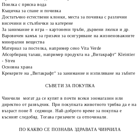
Поилка с прясна вода
Къщичка за спане и почивка
Достатъчно естествени клонки, места за почивка с различни
височини и стълбички за катерене
За занимание и игра – картонени тръби, дървени люлки и др.
Варовичен камък за гризачи за осигуряване на жизненоважните
минерални вещества
Материал за постелка, например сено
Vita Verde
Абсорбиращ талаш, например продукта на „Витакрафт“
Kleintier
rition Flatazor,
- Streu
Основна храна
Крекерите на „Витакрафт“ за занимание и изпиляване на зъбите
СЪВЕТИ ЗА ПОКУПКА
Чинчили могат да се купят в почти всеки зоомагазин или
директно от развъдчик. При покупката животното трябва да е на
възраст поне 8 седмици. Най-доброто време за покупка е
късният следобяд. Тогава гризачите са отпочинали.
ПО КАКВО СЕ ПОЗНАВА ЗДРАВАТА ЧИНЧИЛА