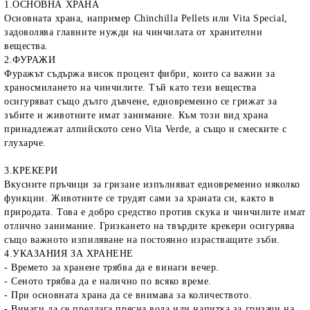
1.ОСНОВНА ХРАНА
Основната храна, например
Chinchilla Pellets
или
Vita Special
,
задоволява главните нужди на чинчилата от хранителни
вещества.
2.ФУРАЖИ
Фуражът съдържа висок процент фибри, които са важни за
храносмилането на чинчилите. Тъй като тези вещества
осигуряват също дълго дъвчене, едновременно се грижат за
зъбите и животните имат занимание. Към този вид храна
принадлежат алпийското сено
Vita
Verde
, а също и смеските с
глухарче.
3.КРЕКЕРИ
Вкусните пръчици за гризане изпълняват едновременно няколко
функции. Животните се трудят сами за храната си, както в
природата. Това е добро средство против скука и чинчилите имат
отлично занимание. Гризкането на твърдите крекери осигурява
също важното изпиляване на постоянно израстващите зъби.
4.УКАЗАНИЯ ЗА ХРАНЕНЕ
- Времето за хранене трябва да е винаги вечер.
- Сеното трябва да е налично по всяко време.
- При основната храна да се внимава за количеството.
- Винаги да се предлага прясна вода или напитка за гризачи на