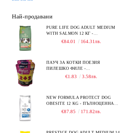
Най-продавани
PURE LIFE DOG ADULT MEDIUM
WITH SALMON 12 КГ -
ПЪЛНОЦЕННА ХРАНА ЗА
€84.01
164.31лв.
ПОРАСНАЛИ КУЧЕТА ОТ СРЕДНИ
ПОРОДИ НА ВЪЗРАСТ НАД 1 Г, С
ТЕГЛО ОТ 10 – 25 КГ, СЪС СЬОМГА.
ПАУЧ ЗА КОТКИ ПОЕЗИЯ
БЕЗ ЗЪРНО, БЕЗ ГЛУТЕН.
ПИЛЕШКО ФИЛЕ -
ПРОИЗВЕДЕНА ВЪВ ФРАНЦИЯ.
ПРОМОКОМПЛЕКТ 3 БР.
€1.83
3.58лв.
NEW FORMULA PROTECT DOG
OBESITE 12 KG - ПЪЛНОЦЕННА
ДИЕТИЧНА ХРАНА ЗА КУЧЕТА
€87.85
171.82лв.
СЪС СПЕЦИФИЧНИ ХРАНИТЕЛНИ
ПОТРЕБНОСТИ: "НАМАЛЯВАНЕ
НА НАДНОРМЕНО ТЕГЛО".
PRESTIGE DOG ADULT MEDIUM 14