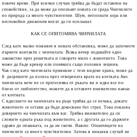
повече време. При всички случаи трябва да бъдат оставени на
спокойствие, за да може да опознаят новата си среда.Чинчилите
по природа са много чувствителни. Шум, непознати хора или
неспокойни движения могат да ги изплашат.
КАК СЕ ОПИТОМЯВА ЧИНЧИЛАТА
След като малко поживее в новата обстановка, може да започнете
първите контакти с чинчилата. Всяка вечер подавайте едно
лакомство през решетката и говорете мило с животното. Това
може да бъде крекер или понякога също половин лешник.
Чак след като чинчилата привикне с тези видове храна, може да
й разрешите да излиза през отворената врата на клетката.Ако
чинчилата вече не се притеснява от ръката ви и идва все по-
близо от любопитство, можете да я оставите внимателно навън
от клетката.
С вдигането на чинчилата на ръце трябва да се изчака, докато
животното се остави да бъде докосвано без страх. Това показва
доверието на чинчилата към вас. Трябва внимателно да си
сложите едната ръка под животното, а с другата да го държите
здраво до опашката, за да не скочи. Важно: Опашчиците на
чинчилите са много чувствителни. Затова в никакъв случай не