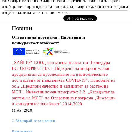
ги хващайте за тях. Също и така наречената каишка за врата
изобщо не е пригодена за чинчилата, защото животното веднага
изгубва козината си на това място.
Новини
Оперативна програма „Иновации и
конкурентоспособност“
„ХАЙГЕР“ ЕООД изпълнява проект по Процедура
BG16RFOP002-2.073 „Подкрепа на микро и малки
предприятия за преодоляване на икономическите
последствия от пандемията COVID-19“, Приоритетна
ос 2 „Предприемачество и капацитет за растеж на
МСП“, Инвестиционен приоритет 2.2. „Капацитет за
растеж на МСП” по Оперативна програма „Иновации
и конкурентоспособност“ 2014-2020.
11 Авг 2020
Абонирай се за новини
Виж всички