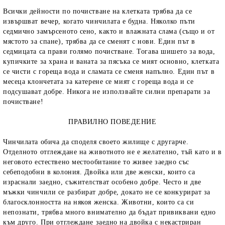
Всички дейности по почистване на клетката трябва да се
извършват вечер, когато чинчилата е будна. Няколко пъти
седмично замърсеното сено, както и влажната слама (също и от
мястото за спане), трябва да се сменят с нови. Един път в
седмицата са прави голямо почистване. Тогава шишето за вода,
купичките за храна и ваната за пясъка се мият основно, клетката
се чисти с гореща вода и сламата се сменя напълно. Един път в
месеца клончетата за катерене се мият с гореща вода и се
подсушават добре. Никога не използвайте силни препарати за
почистване!
ПРАВИЛНО ПОВЕДЕНИЕ
Чинчилата обича да споделя своето жилище с другарче.
Отделното отглеждане на животното не е желателно, тъй като и в
неговото естествено местообитание то живее заедно със
себеподобни в колония. Двойка или две женски, които са
израснали заедно, съжителстват особено добре. Често и две
мъжки чинчили се разбират добре, докато не се конкурират за
благосклонността на някоя женска. Животни, които са си
непознати, трябва много внимателно да бъдат привиквани едно
към друго. При отглеждане заедно на двойка с некастриран