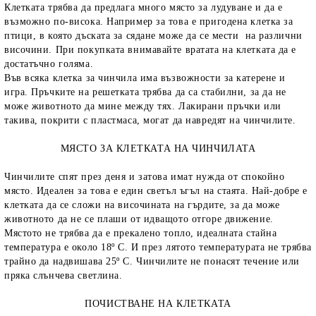
Клетката трябва да предлага много място за лудуване и да е
възможно по-висока. Например за това е пригодена клетка за
птици, в която дъската за сядане може да се мести на различни
височини. При покупката внимавайте вратата на клетката да е
достатъчно голяма.
Във всяка клетка за чинчила има възвожности за катерене и
игра. Пръчките на решетката трябва да са стабилни, за да не
може животното да мине между тях. Лакирани пръчки или
такива, покрити с пластмаса, могат да навредят на чинчилите.
МЯСТО ЗА КЛЕТКАТА НА ЧИНЧИЛАТА
Чинчилите спят през деня и затова имат нужда от спокойно
място. Идеален за това е един светъл ъгъл на стаята. Най-добре е
клетката да се сложи на височината на гърдите, за да може
животното да не се плаши от идващото отгоре движение.
Мястото не трябва да е прекалено топло, идеалната стайна
температура е около 18º С. И през лятото температурата не трябва
трайно да надвишава 25º С. Чинчилите не понасят течение или
пряка слънчева светлина.
ПОЧИСТВАНЕ НА КЛЕТКАТА