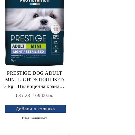
rition Flatazor,
PRESTIGE DOG ADULT
MINI LIGHT/STERILISED
3 kg - Пълноценна храна за
кучета със склонност към
€35.28
69.00лв.
напълняване и/или
кастрирани кучета от
дребни породи.
Има наличност
Произведена във Франция.