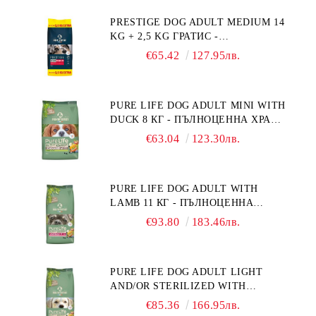
НА НАДНОРМЕНО ТЕГЛО".
PRESTIGE DOG ADULT MEDIUM 14
"РЕГУЛИРАНЕ НА ВНОСА НА
KG + 2,5 KG ГРАТИС -
ГЛЮКОЗА (DIABETES MELLITUS)."
ПЪЛНОЦЕННА ХРАНА ЗА
€65.42
127.95лв.
ПОРАСНАЛИ КУЧЕТА ОТ СРЕДНИ
ПОРОДИ. ПРОИЗВЕДЕНА ВЪВ
ФРАНЦИЯ.
PURE LIFE DOG ADULT MINI WITH
DUCK 8 КГ - ПЪЛНОЦЕННА ХРАНА
ЗА ПОРАСНАЛИ КУЧЕТА ОТ
€63.04
123.30лв.
ДРЕБНИ ПОРОДИ НА ВЪЗРАСТ
НАД 10 МЕСЕЦА И С ТЕГЛО ПОД
10 КГ, С ПАТИЦА. БЕЗ ЗЪРНО, БЕЗ
PURE LIFE DOG ADULT WITH
ГЛУТЕН. ПРОИЗВЕДЕНА ВЪВ
LAMB 11 КГ - ПЪЛНОЦЕННА
ФРАНЦИЯ.
ХРАНА ЗА ПОРАСНАЛИ КУЧЕТА С
€93.80
183.46лв.
ЧУВСТВИТЕЛНО ХРАНОСМИЛАНЕ,
С АГНЕ. ПОДХОДЯЩА ЗА КУЧЕТА
ОТ ВСИЧКИ ПОРОДИ НА ВЪЗРАСТ
PURE LIFE DOG ADULT LIGHT
НАД 1 ГОДИНА. БЕЗ ЗЪРНО, БЕЗ
AND/OR STERILIZED WITH
ГЛУТЕН. ПРОИЗВЕДЕНА ВЪВ
CHICKEN 12 КГ - ПЪЛНОЦЕННА
ФРАНЦИЯ.
€85.36
166.95лв.
ХРАНА ЗА ПОРАСНАЛИ КУЧЕТА