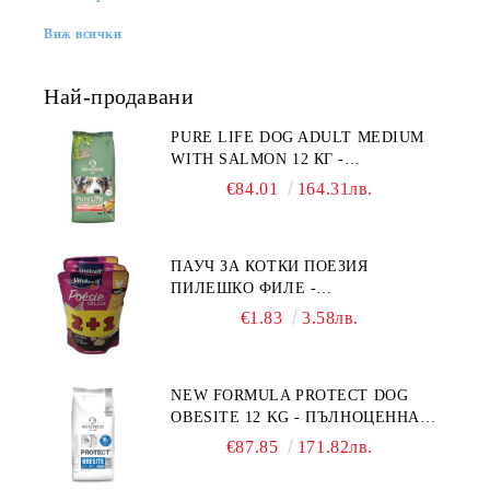
Виж всички
Най-продавани
PURE LIFE DOG ADULT MEDIUM
WITH SALMON 12 КГ -
ПЪЛНОЦЕННА ХРАНА ЗА
€84.01
164.31лв.
ПОРАСНАЛИ КУЧЕТА ОТ СРЕДНИ
ПОРОДИ НА ВЪЗРАСТ НАД 1 Г, С
ТЕГЛО ОТ 10 – 25 КГ, СЪС СЬОМГА.
ПАУЧ ЗА КОТКИ ПОЕЗИЯ
БЕЗ ЗЪРНО, БЕЗ ГЛУТЕН.
ПИЛЕШКО ФИЛЕ -
ПРОИЗВЕДЕНА ВЪВ ФРАНЦИЯ.
ПРОМОКОМПЛЕКТ 3 БР.
€1.83
3.58лв.
NEW FORMULA PROTECT DOG
OBESITE 12 KG - ПЪЛНОЦЕННА
ДИЕТИЧНА ХРАНА ЗА КУЧЕТА
€87.85
171.82лв.
СЪС СПЕЦИФИЧНИ ХРАНИТЕЛНИ
ПОТРЕБНОСТИ: "НАМАЛЯВАНЕ