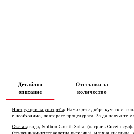
Детайлно
Отстъпки за
описание
количество
Инструкции за употреба
: Намокрете добре кучето с топ
е необходимо, повторете процедурата. За да получите мек
Състав
: вода, Sodium Coceth Sulfat (натриев Coceth су
(етилендиаминтетраоцетна киселина), млечна киселина, 