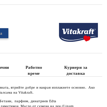
Добави в желани
лични
Работно
Куриери за
време
доставка
ината, втрийте добре и накрая изплакнете основно. Ако
алсама на Vitakraft.
л Бетаин, парфюм, динатриев Edta
 диметикон, Масло от семена на лен (Linum