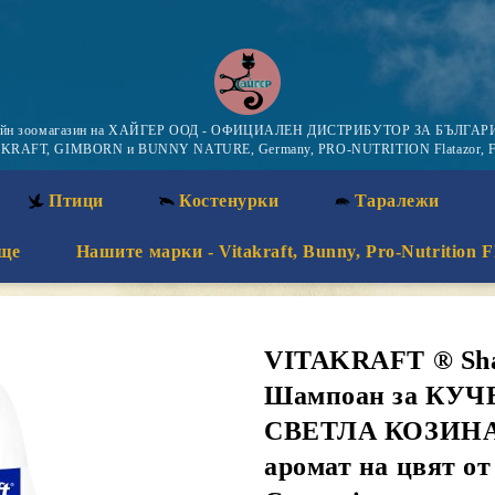
айн зоомагазин на ХАЙГЕР ООД - ОФИЦИАЛЕН ДИСТРИБУТОР ЗА БЪЛГАРИ
KRAFT, GIMBORN и BUNNY NATURE, Germany, PRO-NUTRITION Flatazor, F
Птици
Костенурки
Таралежи
ще
Нашите марки - Vitakraft, Bunny, Pro-Nutrition F
VITAKRAFT ® Sha
Шампоан за КУЧ
СВЕТЛА КОЗИНА –
аромат на цвят от