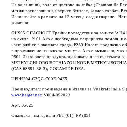
Usitatissimum), вода от цветове на лайка (Chamomilla Recu
метилизотиазолинон, натриев бензоат, калиев сорбат. В
Използвайте в рамките на 12 месеца след отваряне
. Нет
животни.
GHS05
ОПАСНОСТ
Трайни последствия за водите 3: H4
на очите. P101 Ако е необходима медицинска помощ, има
изхвърляйте в околната среда. P280 Носете предпазно
в продължение на няколко минути. Ако е възможно, ма
P501 Изхвърлете продукта/опаковката чрез системата з
METHYLCHLOROISOTHIAZOLINONE/METHYLISOTHIAZOLINO
(CAS 68891-38-3), COCAMIDE DEA.
UFI
:
H
204
-
C
3
QC
-
C
00
E-
94
E
5
Производител:
произведено
в
Италия
за Vitakraft Italia
www.heiger.net
; V004-052023
Арт. 35025
Опаковка - материали
PET
(01);
PP
(05)