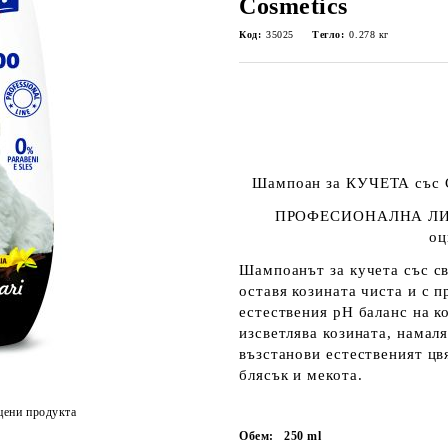
Cosmetics
Код:
35025
Тегло:
0.278
кг
Шампоан за КУЧЕТА със С
ПРОФЕСИОНАЛНА ЛИ
оц
Шампоанът за кучета със св
оставя козината чиста и с п
естествения pH баланс на ко
изсветлява козината, намал
възстанови естественият цвя
блясък и мекота.
цени продукта
Обем:
250
ml