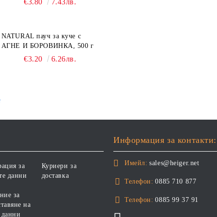
€3.80
7.43лв.
СОЛЕТИ за куче, УВИТИ
NATURAL пауч за куче с
АГНЕ И БОРОВИНКА, 500 г
€3.20
6.26лв.
е
Информация за контакти:
Имейл:
sales@heiger.net
рация за
Куриери за
те данни
доставка
Телефон:
0885 710 877
ние за
Телефон:
0885 99 37 91
тавяне на
 данни