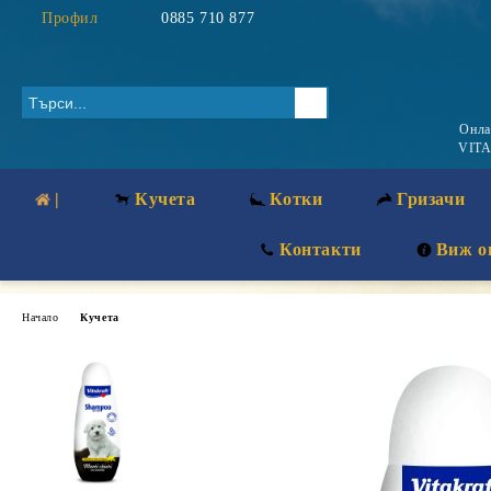
Профил
0885 710 877
Онл
VITA
|
Кучета
Котки
Гризачи
Контакти
Виж о
Начало
Кучета