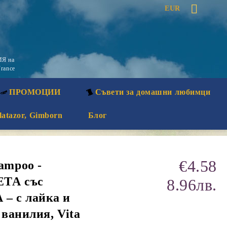
EUR
Я на
rance
ПРОМОЦИИ
Съвети за домашни любимци
latazor, Gimborn
Блог
€4.58
mpoo -
ЕТА със
8.96лв.
 с лайка и
 ванилия, Vita