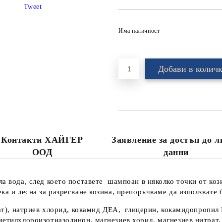
Tweet
Има наличност
Контакти ХАЙГЕР
Заявление за достъп до 
ООД
данни
ла вода, след което поставете шампоан в няколко точки от коз
а и лесна за разресване козина, препоръчваме да използвате б
лфат), натриев хлорид, кокамид ДЕА, глицерин, кокамидопропи
метилхлороизотиазолинон, магнезиев хорид, магнезиев нитрат,