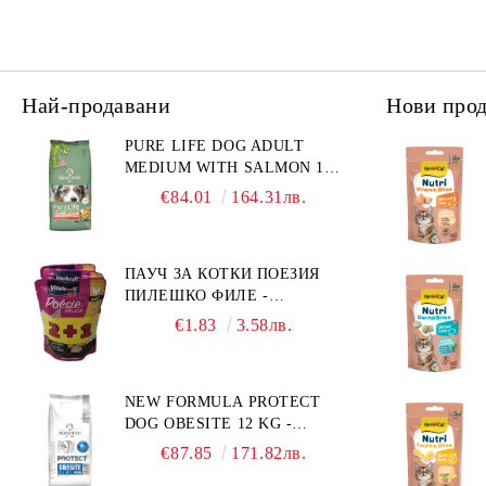
Най-продавани
Нови про
PURE LIFE DOG ADULT
MEDIUM WITH SALMON 12
КГ - ПЪЛНОЦЕННА ХРАНА
€84.01
164.31лв.
ЗА ПОРАСНАЛИ КУЧЕТА ОТ
СРЕДНИ ПОРОДИ НА
ВЪЗРАСТ НАД 1 Г, С ТЕГЛО
ПАУЧ ЗА КОТКИ ПОЕЗИЯ
ОТ 10 – 25 КГ, СЪС СЬОМГА.
ПИЛЕШКО ФИЛЕ -
БЕЗ ЗЪРНО, БЕЗ ГЛУТЕН.
ПРОМОКОМПЛЕКТ 3 БР.
ПРОИЗВЕДЕНА ВЪВ
€1.83
3.58лв.
ФРАНЦИЯ.
NEW FORMULA PROTECT
DOG OBESITE 12 KG -
ПЪЛНОЦЕННА ДИЕТИЧНА
€87.85
171.82лв.
ХРАНА ЗА КУЧЕТА СЪС