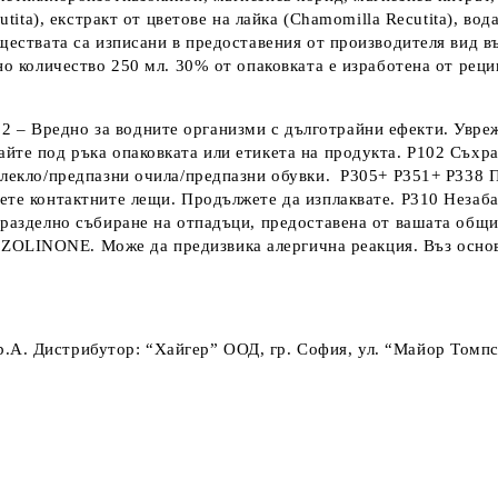
tita), екстракт от цветове на лайка (Chamomilla Recutita), вод
еществата са изписани в предоставения от производителя вид 
но количество 250 мл
. 30% от опаковката е изработена от реци
12 – Вредно за водните организми с дълготрайни ефекти. Увре
йте под ръка опаковката или етикета на продукта. P102 Съхра
 облекло/предпазни очила/предпазни обувки. P305+ P351+ P33
хнете контактните лещи. Продължете да изплаквате. P310 Не
а разделно събиране на отпадъци, предоставена от вашата общ
NE. Може да предизвика алергична реакция. Въз основа
 S.p.A. Дистрибутор: “Хайгер” ООД, гр. София, ул. “Майор Томпс