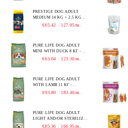
СПЕЦИФИЧНИ
ХРАНИТЕЛНИ
PRESTIGE DOG ADULT
ПОТРЕБНОСТИ:
MEDIUM 14 KG + 2,5 KG
"НАМАЛЯВАНЕ НА
ГРАТИС - ПЪЛНОЦЕННА
НАДНОРМЕНО ТЕГЛО".
€65.42
127.95лв.
ХРАНА ЗА ПОРАСНАЛИ
"РЕГУЛИРАНЕ НА ВНОСА
КУЧЕТА ОТ СРЕДНИ
НА ГЛЮКОЗА (DIABETES
ПОРОДИ. ПРОИЗВЕДЕНА
MELLITUS)."
PURE LIFE DOG ADULT
ВЪВ ФРАНЦИЯ.
MINI WITH DUCK 8 КГ -
ПЪЛНОЦЕННА ХРАНА ЗА
€63.04
123.30лв.
ПОРАСНАЛИ КУЧЕТА ОТ
ДРЕБНИ ПОРОДИ НА
ВЪЗРАСТ НАД 10 МЕСЕЦА И
PURE LIFE DOG ADULT
С ТЕГЛО ПОД 10 КГ, С
WITH LAMB 11 КГ -
ПАТИЦА. БЕЗ ЗЪРНО, БЕЗ
ПЪЛНОЦЕННА ХРАНА ЗА
ГЛУТЕН. ПРОИЗВЕДЕНА
€93.80
183.46лв.
ПОРАСНАЛИ КУЧЕТА С
ВЪВ ФРАНЦИЯ.
ЧУВСТВИТЕЛНО
ХРАНОСМИЛАНЕ, С АГНЕ.
PURE LIFE DOG ADULT
ПОДХОДЯЩА ЗА КУЧЕТА
LIGHT AND/OR STERILIZED
ОТ ВСИЧКИ ПОРОДИ НА
WITH CHICKEN 12 КГ -
ВЪЗРАСТ НАД 1 ГОДИНА.
€85.36
166.95лв.