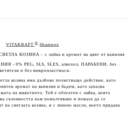
®
VITAKRAFT
Shampoo
ВЕТЛА КОЗИНА – с лайка и аромат на цвят от ванилия
НИЯ - 0%
PEG, SLS, SLES, алкохол,
ПАРАБЕНИ,
без
ветители
и без микропластмаси.
етла козина има дълбоко почистващо действие, като
риятен аромат на ванилия и бадем, като запазва
жата на животното. Той е обогатен с лайка, която
ява склонността към пожълтяване и помага да се
т на светлата козина, и с ленено масло, което придава