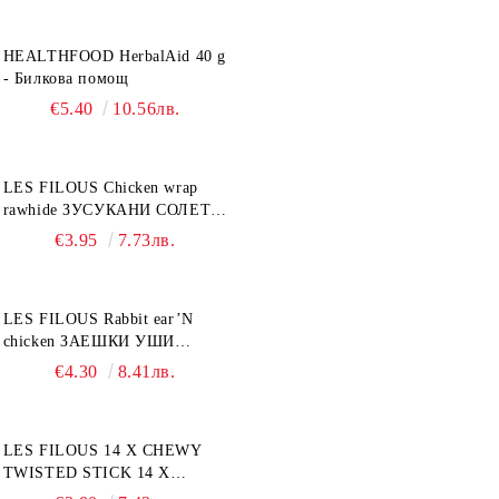
HEALTHFOOD HerbalAid 40 g
- Билкова помощ
€5.40
10.56лв.
LES FILOUS Chicken wrap
rawhide ЗУСУКАНИ СОЛЕТИ
С ПИЛЕШКО, лакомство за
€3.95
7.73лв.
куче, 100 г
LES FILOUS Rabbit ear’N
chicken ЗАЕШКИ УШИ
лакомство за куче, 50 г
€4.30
8.41лв.
LES FILOUS 14 X CHEWY
TWISTED STICK 14 X
ДЪВЧАЩИ ДЕНТАЛНИ