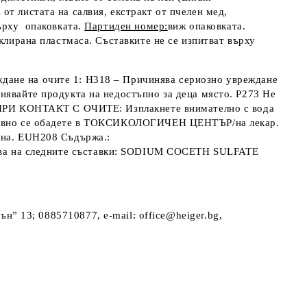
а от листата на салвия, екстракт от пчелен мед,
върху опаковката.
Партиден номер:
виж опаковката.
клирана пластмаса. Съставките не се изпитват върху
ждане на очите 1: H318 – Причинява сериозно увреждане
нявайте продукта на недостъпно за деца място. P273 Не
8 ПРИ КОНТАКТ С ОЧИТЕ: Изплакнете внимателно с вода
забавно се обадете в ТОКСИКОЛОГИЧЕН ЦЕНТЪР/на лекар.
ина. EUH208 Съдържа.:
 на следните съставки: SODIUM COCETH SULFATE
ън” 13; 0885710877, e-mail: office@heiger.bg,