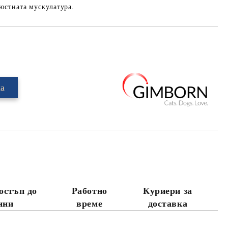
юстната мускулатура.
Добави в желани
остъп до
Работно
Куриери за
нни
време
доставка