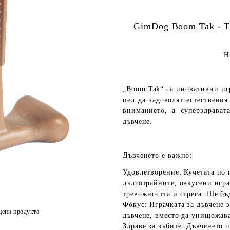
GimD
og Boom Tak - Т
Н
„Boom Tak“ са иновативни иг
цел да задоволят естествени
вниманието, а суперздрават
дъвчене.
Дъвченето е важно:
Удовлетворение:
Кучетата по 
дълготрайните, овкусени играч
тревожността и стреса. Ще бъ
Фокус:
Играчката за дъвчене 
цени продукта
дъвчене, вместо да унищожав
Здраве за зъбите:
Дъвченето п