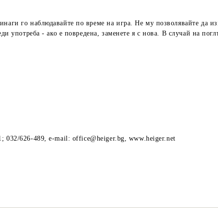
наги го наблюдавайте по време на игра. Не му позволявайте да изп
еди употреба - ако е повредена, заменете я с нова. В случай на пог
 032/626-489, e-mail: office@heiger.bg, www.heiger.net