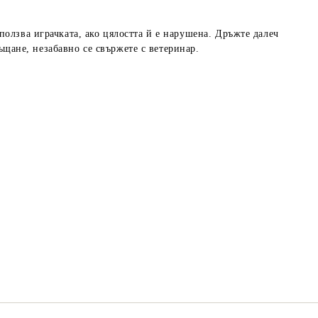
олзва играчката, ако цялостта й е нарушена. Дръжте далеч
лъщане, незабавно се свържете с ветеринар.