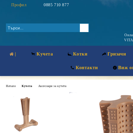
Профил
0885 710 877
Онл
VITA
|
Кучета
Котки
Гризачи
Контакти
Виж о
Начало
Кучета
Аксесоари за кучета