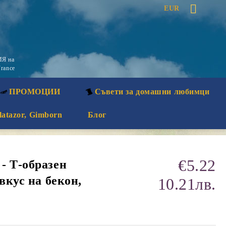
EUR
Я на
rance
ПРОМОЦИИ
Съвети за домашни любимци
latazor, Gimborn
Блог
€5.22
- Т-образен
вкус на бекон,
10.21лв.