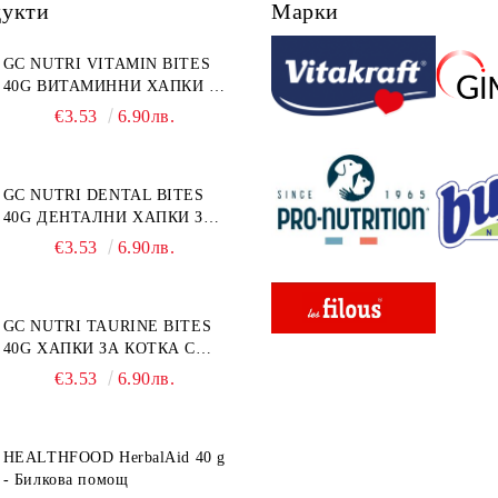
дукти
Марки
GC NUTRI VITAMIN BITES
40G ВИТАМИННИ ХАПКИ 40
г
€3.53
6.90лв.
GC NUTRI DENTAL BITES
40G ДЕНТАЛНИ ХАПКИ ЗА
КОТКА 40 г
€3.53
6.90лв.
GC NUTRI TAURINE BITES
40G ХАПКИ ЗА КОТКА С
ТАУРИН 40 г
€3.53
6.90лв.
HEALTHFOOD HerbalAid 40 g
- Билкова помощ