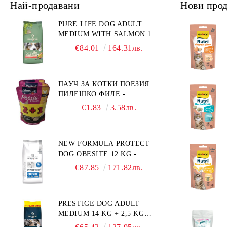
Най-продавани
Нови про
PURE LIFE DOG ADULT
MEDIUM WITH SALMON 12
КГ - ПЪЛНОЦЕННА ХРАНА
€84.01
164.31лв.
ЗА ПОРАСНАЛИ КУЧЕТА ОТ
СРЕДНИ ПОРОДИ НА
ВЪЗРАСТ НАД 1 Г, С ТЕГЛО
ПАУЧ ЗА КОТКИ ПОЕЗИЯ
ОТ 10 – 25 КГ, СЪС СЬОМГА.
ПИЛЕШКО ФИЛЕ -
БЕЗ ЗЪРНО, БЕЗ ГЛУТЕН.
ПРОМОКОМПЛЕКТ 3 БР.
ПРОИЗВЕДЕНА ВЪВ
€1.83
3.58лв.
ФРАНЦИЯ.
NEW FORMULA PROTECT
DOG OBESITE 12 KG -
ПЪЛНОЦЕННА ДИЕТИЧНА
€87.85
171.82лв.
ХРАНА ЗА КУЧЕТА СЪС
СПЕЦИФИЧНИ
ХРАНИТЕЛНИ
PRESTIGE DOG ADULT
ПОТРЕБНОСТИ:
MEDIUM 14 KG + 2,5 KG
"НАМАЛЯВАНЕ НА
ГРАТИС - ПЪЛНОЦЕННА
НАДНОРМЕНО ТЕГЛО".