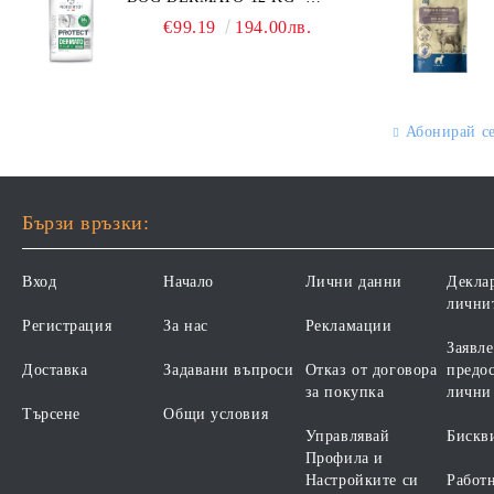
ПЪЛНОЦЕННА ДИЕТИЧНА
ОТ ВСИЧКИ ПОРОДИ НА
€99.19
194.00лв.
ХРАНА ЗА КУЧЕТА СЪС
ВЪЗРАСТ НАД 1 ГОДИНА, С
СПЕЦИФИЧНИ
ПИЛЕ. БЕЗ ЗЪРНО, БЕЗ
ХРАНИТЕЛНИ
ГЛУТЕН. ПРОИЗВОДСТВО
ПОТРЕБНОСТИ -
ФРАНЦИЯ.
"ПОДПОМАГАНЕ НА
Абонирай с
КОЖНАТА ФУНКЦИЯ ПРИ
ДЕРМАТОЗИ И СИЛНО
ИЗРАЗЕНА ЗАГУБА НА
КОЗИНА". "НАМАЛЯВАНЕ
Бързи връзки:
НА НЕПОНОСИМОСТТА
КЪМ НЯКОИ СЪСТАВКИ И
Вход
Начало
Лични данни
Декла
ХРАНИ
лични
Регистрация
За нас
Рекламации
Заявле
Доставка
Задавани въпроси
Отказ от договора
предос
за покупка
лични
Търсене
Общи условия
Управлявай
Бискв
Профила и
Настройките си
Работ