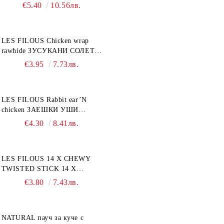
€5.40
10.56лв.
LES FILOUS Chicken wrap
rawhide ЗУСУКАНИ СОЛЕТИ
С ПИЛЕШКО, лакомство за
€3.95
7.73лв.
куче, 100 г
LES FILOUS Rabbit ear’N
chicken ЗАЕШКИ УШИ
лакомство за куче, 50 г
€4.30
8.41лв.
LES FILOUS 14 X CHEWY
TWISTED STICK 14 X
ДЪВЧАЩИ ДЕНТАЛНИ
€3.80
7.43лв.
СОЛЕТИ за куче, УВИТИ
NATURAL пауч за куче с