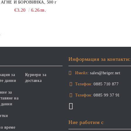
АГНЕ И БОРОВИНКА, 500 г
€3.20
6.26лв.
е
Информация за контакти:
Имейл:
sales@heiger.net
рация за
Куриери за
те данни
доставка
Телефон:
0885 710 877
ние за
Телефон:
0885 99 37 91
тавяне на
 данни
итки
Ние работим с
но време