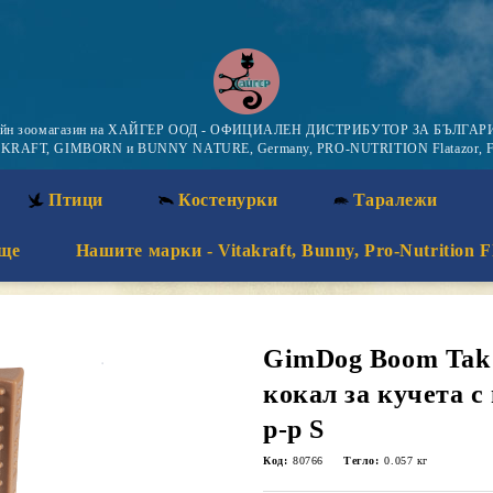
айн зоомагазин на ХАЙГЕР ООД - ОФИЦИАЛЕН ДИСТРИБУТОР ЗА БЪЛГАРИ
KRAFT, GIMBORN и BUNNY NATURE, Germany, PRO-NUTRITION Flatazor, F
Птици
Костенурки
Таралежи
ще
Нашите марки - Vitakraft, Bunny, Pro-Nutrition F
GimDog Boom Tak 
кокал за кучета с 
р-р S
Код:
80766
Тегло:
0.057
кг