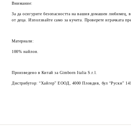
Внимание:
За да осигурите безопасността на вашия домашен любимец, ви
от деца. Използвайте само за кучета. Проверете играчката пр
Материали:
100% найлон.
Произведено
в Китай за Gimborn Italia S.r.l.
Дистрибутор
: “Хайгер” ЕООД, 4000 Пловдив, бул “Руски” 141;