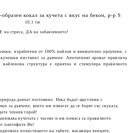
-образен кокал за кучета
с вкус на бекон, р-р S
10,1 см
Е на стреса, ДА на забавлението!
рачки, изработени от 100% найлон и внимателно проучени, с
я кучешки инстинкт за дъвчене. Апетитният аромат привлича
а найлонова структура е приятна и стимулира правилното
природа дъвчат постоянно. Нека бъдат щастливи с
ки за дъвчене, които им помагат да се борят със скуката,
дете техния герой!
занимава кучетата с часове и им помага за правилното
ат пантофите Ви!
одпомага почистването на зъбите, масажира венците,