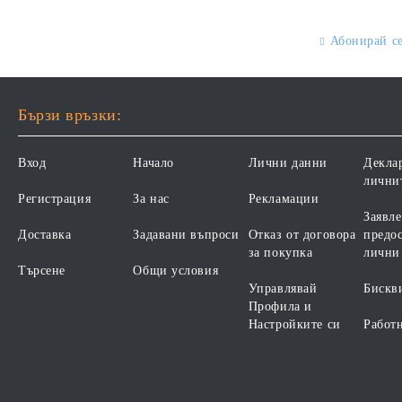
ХРАНИТЕЛНИ
ГЛУТЕН. ПРОИЗВОДСТВО
ПОТРЕБНОСТИ -
ФРАНЦИЯ.
"ПОДПОМАГАНЕ НА
Абонирай с
КОЖНАТА ФУНКЦИЯ ПРИ
ДЕРМАТОЗИ И СИЛНО
ИЗРАЗЕНА ЗАГУБА НА
КОЗИНА". "НАМАЛЯВАНЕ
Бързи връзки:
НА НЕПОНОСИМОСТТА
КЪМ НЯКОИ СЪСТАВКИ И
Вход
Начало
Лични данни
Декла
ХРАНИ
лични
Регистрация
За нас
Рекламации
Заявле
Доставка
Задавани въпроси
Отказ от договора
предос
за покупка
лични
Търсене
Общи условия
Управлявай
Бискв
Профила и
Настройките си
Работ