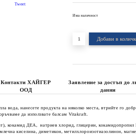
Tweet
Има наличност
Контакти ХАЙГЕР
Заявление за достъп до 
ООД
данни
пла вода, нанесете продукта на няколко места, втрийте го добр
оръчваме да използвате балсам Vitakraft.
лфат), кокамид ДЕА, натриев хлорид, глицерин, кокамидопроп
 млечна киселина, диметикон, метилхлороизотиазолинон, магн