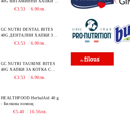
40G ВИТАМИННИ ХАПКИ 40
г
€3.53
6.90лв.
GC NUTRI DENTAL BITES
40G ДЕНТАЛНИ ХАПКИ ЗА
КОТКА 40 г
€3.53
6.90лв.
GC NUTRI TAURINE BITES
40G ХАПКИ ЗА КОТКА С
ТАУРИН 40 г
€3.53
6.90лв.
HEALTHFOOD HerbalAid 40 g
- Билкова помощ
€5.40
10.56лв.