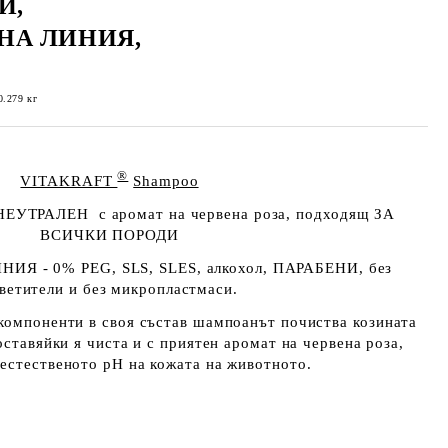
И,
НА ЛИНИЯ,
0.279
кг
®
VITAKRAFT
Shampoo
ЕУТРАЛЕН с аромат на червена роза,
подходящ ЗА
ВСИЧКИ ПОРОДИ
НИЯ -
0%
PEG, SLS, SLES, алкохол,
ПАРАБЕНИ,
без
ветители
и без микропластмаси.
компоненти в своя състав шампоанът почиства козината
оставяйки я чиста и с приятен аромат на червена роза,
естественото pH на кожата на животното.