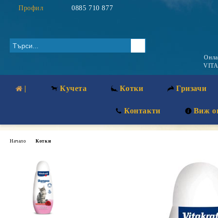
Профил
0885 710 877
Онл
VITA
|
Кучета
Котки
Гризачи
Контакти
Виж о
Начало
Котки