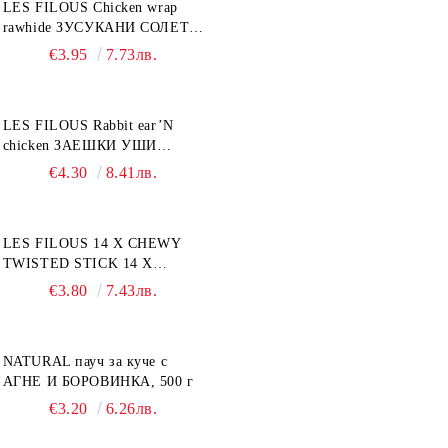
LES FILOUS Chicken wrap
rawhide ЗУСУКАНИ СОЛЕТИ
С ПИЛЕШКО, лакомство за
€3.95
7.73лв.
куче, 100 г
LES FILOUS Rabbit ear’N
chicken ЗАЕШКИ УШИ
лакомство за куче, 50 г
€4.30
8.41лв.
LES FILOUS 14 X CHEWY
TWISTED STICK 14 X
ДЪВЧАЩИ ДЕНТАЛНИ
€3.80
7.43лв.
СОЛЕТИ за куче, УВИТИ
NATURAL пауч за куче с
АГНЕ И БОРОВИНКА, 500 г
€3.20
6.26лв.