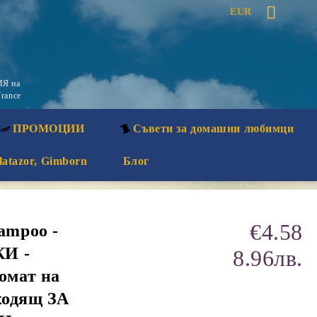
EUR
Я на
rance
ПРОМОЦИИ
Съвети за домашни любимци
latazor, Gimborn
Блог
€4.58
mpoo -
КИ -
8.96лв.
омат на
ходящ ЗА