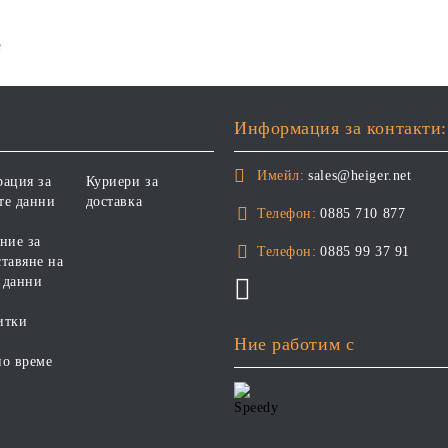
е
Информация за контакти:
Имейл:
sales@heiger.net
рация за
Куриери за
те данни
доставка
Телефон:
0885 710 877
ние за
Телефон:
0885 99 37 91
тавяне на
 данни
итки
Ние работим с
но време