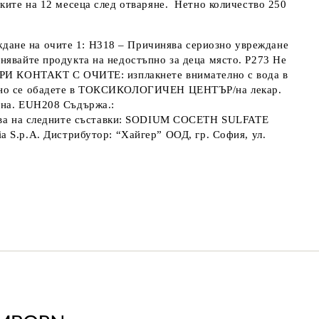
ките на 12 месеца след отваряне
. Нетно количество 250
ждане на очите 1: H318 – Причинява сериозно увреждане
нявайте продукта на недостъпно за деца място. P273 Не
8 ПРИ КОНТАКТ С ОЧИТЕ: изплакнете внимателно с вода в
бавно се обадете в ТОКСИКОЛОГИЧЕН ЦЕНТЪР/на лекар.
ина. EUH208 Съдържа.:
 на следните съставки: SODIUM COCETH SULFATE
alia S.p.A. Дистрибутор: “Хайгер” ООД, гр. София, ул.