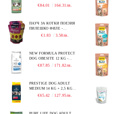
КГ - ПЪЛНОЦЕННА ХРАНА
€84.01
164.31лв.
ЗА ПОРАСНАЛИ КУЧЕТА ОТ
СРЕДНИ ПОРОДИ НА
ВЪЗРАСТ НАД 1 Г, С ТЕГЛО
ПАУЧ ЗА КОТКИ ПОЕЗИЯ
ОТ 10 – 25 КГ, СЪС СЬОМГА.
ПИЛЕШКО ФИЛЕ -
БЕЗ ЗЪРНО, БЕЗ ГЛУТЕН.
ПРОМОКОМПЛЕКТ 3 БР.
ПРОИЗВЕДЕНА ВЪВ
€1.83
3.58лв.
ФРАНЦИЯ.
NEW FORMULA PROTECT
DOG OBESITE 12 KG -
ПЪЛНОЦЕННА ДИЕТИЧНА
€87.85
171.82лв.
ХРАНА ЗА КУЧЕТА СЪС
СПЕЦИФИЧНИ
ХРАНИТЕЛНИ
PRESTIGE DOG ADULT
ПОТРЕБНОСТИ:
MEDIUM 14 KG + 2,5 KG
"НАМАЛЯВАНЕ НА
ГРАТИС - ПЪЛНОЦЕННА
НАДНОРМЕНО ТЕГЛО".
€65.42
127.95лв.
ХРАНА ЗА ПОРАСНАЛИ
"РЕГУЛИРАНЕ НА ВНОСА
КУЧЕТА ОТ СРЕДНИ
НА ГЛЮКОЗА (DIABETES
ПОРОДИ. ПРОИЗВЕДЕНА
MELLITUS)."
PURE LIFE DOG ADULT
ВЪВ ФРАНЦИЯ.