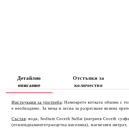
Детайлно
Отстъпки за
описание
количество
Инструкции за употреба
: Намокрете котката обилно с то
е необходимо. За мека и лесна за разресване козина преп
Състав
: вода, Sodium Coceth Sulfat (натриев Coceth су
(етилендиаминтетраоцетна киселина), магнезиев нитрат,