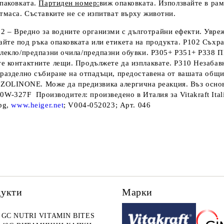
опаковката.
Партиден номер:
виж опаковката. Използвайте в рам
тмаса. Съставките не се изпитват върху животни.
12 – Вредно за водните организми с дълготрайни ефекти. Увре
йте под ръка опаковката или етикета на продукта. P102 Съхра
облекло/предпазни очила/предпазни обувки. P305+ P351+ P33
ете контактните лещи. Продължете да изплаквате. P310 Неза
а разделно събиране на отпадъци, предоставена от вашата общ
NE. Може да предизвика алергична реакция. Въз основа
00
W
-
327
F
Производител:
произведено в Италия
за Vitakraft It
bg,
www.heiger.net
; V004-052023; Арт. 046
дукти
Марки
GC NUTRI VITAMIN BITES