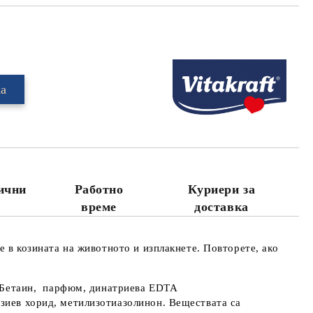
Добави в желани
лични
Работно
Куриери за
време
доставка
е в козината на животното и изплакнете. Повторете, ако
ил Бетаин, парфюм, динатриева EDTA
езиев хорид, метилизотиазолинон. Веществата са