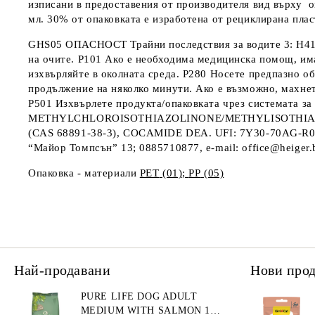
изписани в предоставения от производителя вид върху 
мл
. 30% от опаковката е изработена от рециклирана плас
GHS05
ОПАСНОСТ
Трайни последствия за водите 3: H4
на очите. P101 Ако е необходима медицинска помощ, има
изхвърляйте в околната среда. P280 Носете предпазно 
продължение на няколко минути. Ако е възможно, махн
P501 Изхвърлете продукта/опаковката чрез системата з
METHYLCHLOROISOTHIAZOLINONE/METHYLISOTHIAZOLINO
(CAS 68891-38-3), COCAMIDE DEA.
UFI
:
7
Y
30
-
70
AG
-
R
“Майор Томпсън” 13; 0885710877, e-mail: office@heiger.
Опаковка - материали
PET
(01);
PP
(05)
Най-продавани
Нови про
PURE LIFE DOG ADULT
MEDIUM WITH SALMON 12