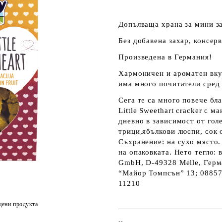
Допълваща храна за мини за
Без добавена захар, консер
Произведена в Германия!
Хармоничен и ароматен вку
има много почитатели сред 
Сега те са много повече бл
Little Sweethart cracker с 
дневно в зависимост от гол
трици,ябълкови люспи, сок 
Съхранение: на сухо място
на опаковката. Нето тегло:
GmbH, D-49328 Melle, Герм
“Майор Томпсън” 13; 088571
11210
цени продукта