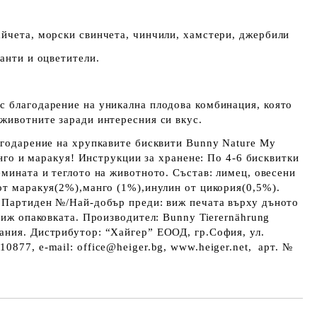
йчета, морски свинчета, чинчили, хамстери, джербили
ванти и оцветители.
с благодарение на уникална плодова комбинация, която
животните заради интересния си вкус.
агодарение на хрупкавите бисквити Bunny Nature My
манго и маракуя! Инструкции за хранене: По 4-6 бисквитки
емината и теглото на животното. Състав: лимец, овесени
от маракуя(2%),манго (1%),инулин от цикория(0,5%).
. Партиден №/Най-добър преди: виж печата върху дъното
 виж опаковката. Производител: Bunny Tierernährung
ания. Дистрибутор: “Хайгер” ЕООД, гр.София, ул.
0877, e-mail: office@heiger.bg, www.heiger.net, арт. №
Добави в желани