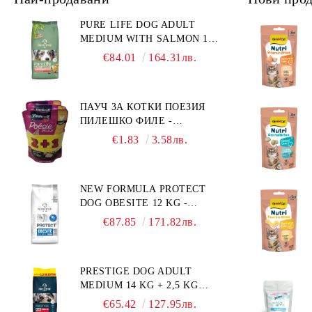
PURE LIFE DOG ADULT
MEDIUM WITH SALMON 12
КГ - ПЪЛНОЦЕННА ХРАНА
€84.01
164.31лв.
ЗА ПОРАСНАЛИ КУЧЕТА ОТ
СРЕДНИ ПОРОДИ НА
ВЪЗРАСТ НАД 1 Г, С ТЕГЛО
ПАУЧ ЗА КОТКИ ПОЕЗИЯ
ОТ 10 – 25 КГ, СЪС СЬОМГА.
ПИЛЕШКО ФИЛЕ -
БЕЗ ЗЪРНО, БЕЗ ГЛУТЕН.
ПРОМОКОМПЛЕКТ 3 БР.
ПРОИЗВЕДЕНА ВЪВ
€1.83
3.58лв.
ФРАНЦИЯ.
NEW FORMULA PROTECT
DOG OBESITE 12 KG -
ПЪЛНОЦЕННА ДИЕТИЧНА
€87.85
171.82лв.
ХРАНА ЗА КУЧЕТА СЪС
СПЕЦИФИЧНИ
ХРАНИТЕЛНИ
PRESTIGE DOG ADULT
ПОТРЕБНОСТИ:
MEDIUM 14 KG + 2,5 KG
"НАМАЛЯВАНЕ НА
ГРАТИС - ПЪЛНОЦЕННА
НАДНОРМЕНО ТЕГЛО".
€65.42
127.95лв.