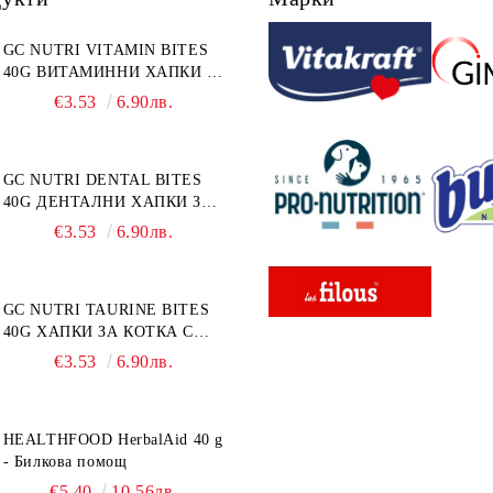
GC NUTRI VITAMIN BITES
40G ВИТАМИННИ ХАПКИ 40
г
€3.53
6.90лв.
GC NUTRI DENTAL BITES
40G ДЕНТАЛНИ ХАПКИ ЗА
КОТКА 40 г
€3.53
6.90лв.
GC NUTRI TAURINE BITES
40G ХАПКИ ЗА КОТКА С
ТАУРИН 40 г
€3.53
6.90лв.
HEALTHFOOD HerbalAid 40 g
- Билкова помощ
€5.40
10.56лв.