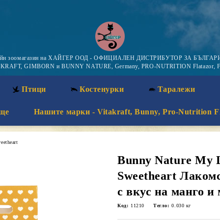
айн зоомагазин на ХАЙГЕР ООД - ОФИЦИАЛЕН ДИСТРИБУТОР ЗА БЪЛГАРИ
KRAFT, GIMBORN и BUNNY NATURE, Germany, PRO-NUTRITION Flatazor, F
Птици
Костенурки
Таралежи
ще
Нашите марки - Vitakraft, Bunny, Pro-Nutrition F
eetheart
Bunny Nature My L
Sweetheart Лакомс
с вкус на манго и
Код:
11210
Тегло:
0.030
кг