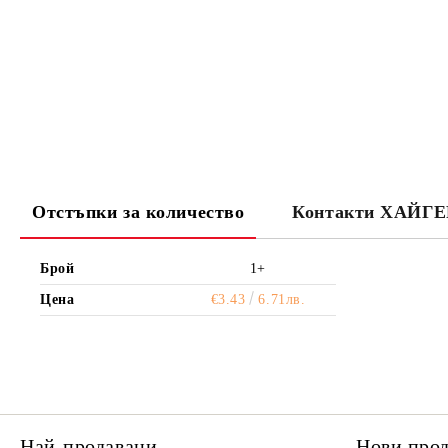
Отстъпки за количество
Контакти ХАЙГ
Брой
1+
Цена
€3.43
6.71лв.
Най-продавани
Нови про