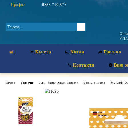
Профил
0885 710 877
Онл
VITA
|
Кучета
Котки
Гризачи
Контакти
Виж о
Начало
Гризачи
Бъни - bunny Nature Germany
Бъни Лакомства
My Little Sw