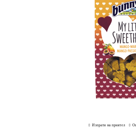
Изпрати на приятел
О