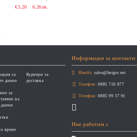
€3.20
6.26лв.
е
Информация за контакти:
Имейл:
sales@heiger.net
рация за
Куриери за
те данни
доставка
Телефон:
0885 710 877
ние за
Телефон:
0885 99 37 91
тавяне на
 данни
итки
Ние работим с
но време