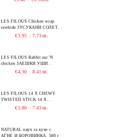
LES FILOUS Chicken wrap
rawhide ЗУСУКАНИ СОЛЕТИ
С ПИЛЕШКО, лакомство за
€3.95
7.73лв.
куче, 100 г
LES FILOUS Rabbit ear’N
chicken ЗАЕШКИ УШИ
лакомство за куче, 50 г
€4.30
8.41лв.
LES FILOUS 14 X CHEWY
TWISTED STICK 14 X
ДЪВЧАЩИ ДЕНТАЛНИ
€3.80
7.43лв.
СОЛЕТИ за куче, УВИТИ
NATURAL пауч за куче с
АГНЕ И БОРОВИНКА, 500 г