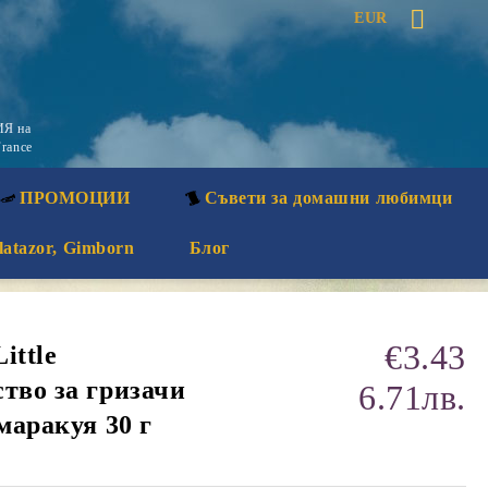
EUR
Я на
rance
ПРОМОЦИИ
Съвети за домашни любимци
latazor, Gimborn
Блог
€3.43
ittle
тво за гризачи
6.71лв.
 маракуя 30 г