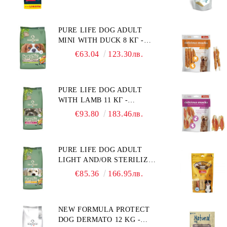
ХРАНА ЗА ПОРАСНАЛИ
"РЕГУЛИРАНЕ НА ВНОСА
КУЧЕТА ОТ СРЕДНИ
НА ГЛЮКОЗА (DIABETES
ПОРОДИ. ПРОИЗВЕДЕНА
MELLITUS)."
PURE LIFE DOG ADULT
ВЪВ ФРАНЦИЯ.
MINI WITH DUCK 8 КГ -
ПЪЛНОЦЕННА ХРАНА ЗА
€63.04
123.30лв.
ПОРАСНАЛИ КУЧЕТА ОТ
ДРЕБНИ ПОРОДИ НА
ВЪЗРАСТ НАД 10 МЕСЕЦА И
PURE LIFE DOG ADULT
С ТЕГЛО ПОД 10 КГ, С
WITH LAMB 11 КГ -
ПАТИЦА. БЕЗ ЗЪРНО, БЕЗ
ПЪЛНОЦЕННА ХРАНА ЗА
ГЛУТЕН. ПРОИЗВЕДЕНА
€93.80
183.46лв.
ПОРАСНАЛИ КУЧЕТА С
ВЪВ ФРАНЦИЯ.
ЧУВСТВИТЕЛНО
ХРАНОСМИЛАНЕ, С АГНЕ.
PURE LIFE DOG ADULT
ПОДХОДЯЩА ЗА КУЧЕТА
LIGHT AND/OR STERILIZED
ОТ ВСИЧКИ ПОРОДИ НА
WITH CHICKEN 12 КГ -
ВЪЗРАСТ НАД 1 ГОДИНА.
€85.36
166.95лв.
ПЪЛНОЦЕННА ХРАНА ЗА
БЕЗ ЗЪРНО, БЕЗ ГЛУТЕН.
ПОРАСНАЛИ КУЧЕТА СЪС
ПРОИЗВЕДЕНА ВЪВ
СКЛОННОСТ КЪМ
ФРАНЦИЯ.
NEW FORMULA PROTECT
НАДНОРМЕНО ТЕГЛО И/
DOG DERMATO 12 KG -
ИЛИ КАСТРИРАНИ КУЧЕТА