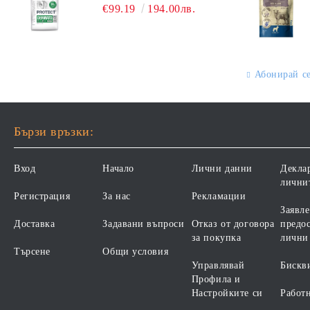
ПЪЛНОЦЕННА ДИЕТИЧНА
ОТ ВСИЧКИ ПОРОДИ НА
€99.19
194.00лв.
ХРАНА ЗА КУЧЕТА СЪС
ВЪЗРАСТ НАД 1 ГОДИНА, С
СПЕЦИФИЧНИ
ПИЛЕ. БЕЗ ЗЪРНО, БЕЗ
ХРАНИТЕЛНИ
ГЛУТЕН. ПРОИЗВОДСТВО
ПОТРЕБНОСТИ -
ФРАНЦИЯ.
"ПОДПОМАГАНЕ НА
Абонирай с
КОЖНАТА ФУНКЦИЯ ПРИ
ДЕРМАТОЗИ И СИЛНО
ИЗРАЗЕНА ЗАГУБА НА
КОЗИНА". "НАМАЛЯВАНЕ
Бързи връзки:
НА НЕПОНОСИМОСТТА
КЪМ НЯКОИ СЪСТАВКИ И
Вход
Начало
Лични данни
Декла
ХРАНИ
лични
Регистрация
За нас
Рекламации
Заявле
Доставка
Задавани въпроси
Отказ от договора
предос
за покупка
лични
Търсене
Общи условия
Управлявай
Бискв
Профила и
Настройките си
Работ