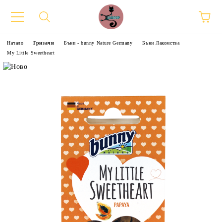
Начало
Гризачи
Бъни - bunny Nature Germany
Бъни Лакомства
My Little Sweetheart