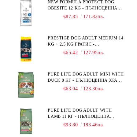
NEW FORMULA PROTECT DOG
OBESITE 12 KG - ПЪЛНОЦЕННА
ДИЕТИЧНА ХРАНА ЗА КУЧЕТА
€87.85
171.82лв.
СЪС СПЕЦИФИЧНИ ХРАНИТЕЛНИ
ПОТРЕБНОСТИ: "НАМАЛЯВАНЕ
НА НАДНОРМЕНО ТЕГЛО".
PRESTIGE DOG ADULT MEDIUM 14
"РЕГУЛИРАНЕ НА ВНОСА НА
KG + 2,5 KG ГРАТИС -
ГЛЮКОЗА (DIABETES MELLITUS)."
ПЪЛНОЦЕННА ХРАНА ЗА
€65.42
127.95лв.
ПОРАСНАЛИ КУЧЕТА ОТ СРЕДНИ
ПОРОДИ. ПРОИЗВЕДЕНА ВЪВ
ФРАНЦИЯ.
PURE LIFE DOG ADULT MINI WITH
DUCK 8 КГ - ПЪЛНОЦЕННА ХРАНА
ЗА ПОРАСНАЛИ КУЧЕТА ОТ
€63.04
123.30лв.
ДРЕБНИ ПОРОДИ НА ВЪЗРАСТ
НАД 10 МЕСЕЦА И С ТЕГЛО ПОД
10 КГ, С ПАТИЦА. БЕЗ ЗЪРНО, БЕЗ
PURE LIFE DOG ADULT WITH
ГЛУТЕН. ПРОИЗВЕДЕНА ВЪВ
LAMB 11 КГ - ПЪЛНОЦЕННА
ФРАНЦИЯ.
ХРАНА ЗА ПОРАСНАЛИ КУЧЕТА С
€93.80
183.46лв.
ЧУВСТВИТЕЛНО ХРАНОСМИЛАНЕ,
С АГНЕ. ПОДХОДЯЩА ЗА КУЧЕТА