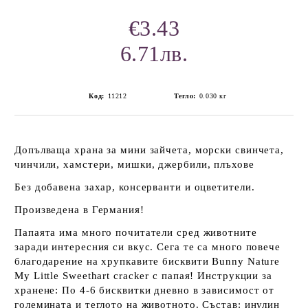
€3.43
6.71лв.
Код:
11212
Тегло:
0.030
кг
Допълваща храна за мини зайчета, морски свинчета,
чинчили, хамстери, мишки, джербили, плъхове
Без добавена захар, консерванти и оцветители.
Произведена в Германия!
Папаята има много почитатели сред животните
заради интересния си вкус. Сега те са много повече
благодарение на хрупкавите бисквити Bunny Nature
My Little Sweethart cracker с папая! Инструкции за
хранене: По 4-6 бисквитки дневно в зависимост от
големината и теглото на животното. Състав: инулин