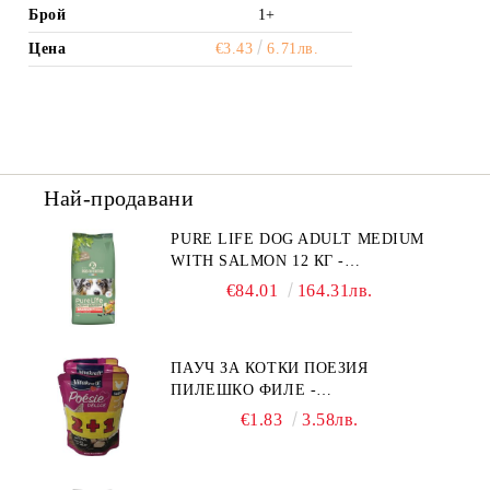
Брой
1+
Цена
€3.43
6.71лв.
Най-продавани
PURE LIFE DOG ADULT MEDIUM
WITH SALMON 12 КГ -
ПЪЛНОЦЕННА ХРАНА ЗА
€84.01
164.31лв.
ПОРАСНАЛИ КУЧЕТА ОТ СРЕДНИ
ПОРОДИ НА ВЪЗРАСТ НАД 1 Г, С
ТЕГЛО ОТ 10 – 25 КГ, СЪС СЬОМГА.
ПАУЧ ЗА КОТКИ ПОЕЗИЯ
БЕЗ ЗЪРНО, БЕЗ ГЛУТЕН.
ПИЛЕШКО ФИЛЕ -
ПРОИЗВЕДЕНА ВЪВ ФРАНЦИЯ.
ПРОМОКОМПЛЕКТ 3 БР.
€1.83
3.58лв.