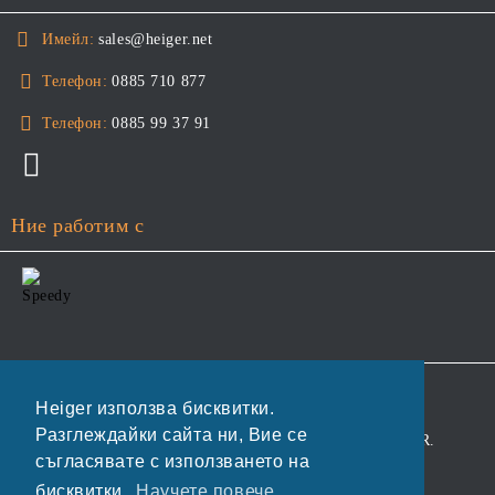
Имейл:
sales@heiger.net
Телефон:
0885 710 877
Телефон:
0885 99 37 91
Ние работим с
GDPR
Heiger използва бисквитки.
Разглеждайки сайта ни, Вие се
Нашият онлайн магазин е 100% съобразен с GDPR.
съгласявате с използването на
Прочетете нашата политика
бисквитки.
Научете повече...