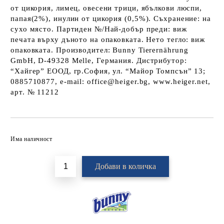
от цикория, лимец, овесени трици, ябълкови люспи,
папая(2%), инулин от цикория (0,5%). Съхранение: на
сухо място. Партиден №/Най-добър преди: виж
печата върху дъното на опаковката. Нето тегло: виж
опаковката. Производител: Bunny Tierernährung
GmbH, D-49328 Melle, Германия. Дистрибутор:
“Хайгер” ЕООД, гр.София, ул. “Майор Томпсън” 13;
0885710877, e-mail: office@heiger.bg, www.heiger.net,
арт. № 11212
Добави в желани
Има наличност