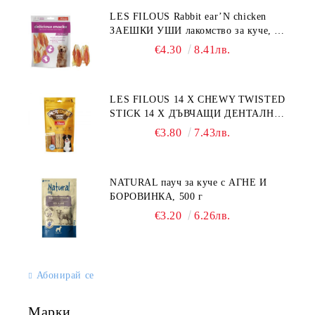
LES FILOUS Rabbit ear’N chicken
ЗАЕШКИ УШИ лакомство за куче, 50
г
€4.30
8.41лв.
LES FILOUS 14 X CHEWY TWISTED
STICK 14 X ДЪВЧАЩИ ДЕНТАЛНИ
СОЛЕТИ за куче, УВИТИ
€3.80
7.43лв.
NATURAL пауч за куче с АГНЕ И
БОРОВИНКА, 500 г
€3.20
6.26лв.
Абонирай се
Марки