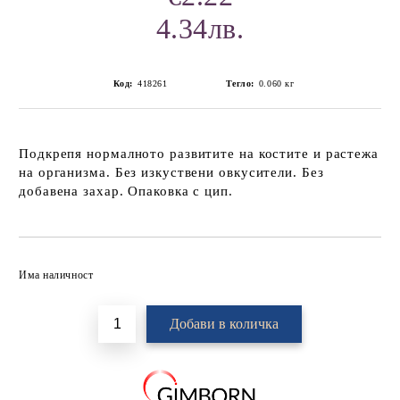
4.34лв.
Код:
418261
Тегло:
0.060
кг
Подкрепя нормалното развитите на костите и растежа
на организма. Без изкуствени овкусители. Без
добавена захар. Опаковка с цип.
Добави в желани
Има наличност