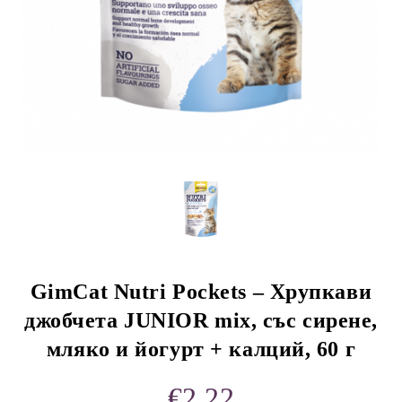
rition Flatazor,
GimCat Nutri Pockets – Хрупкави
джобчета JUNIOR mix, със сирене,
мляко и йогурт + калций, 60 г
€2.22