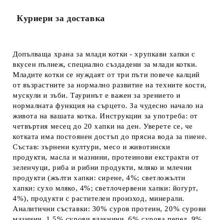
Куриери за доставка
Допълваща храна за млади котки
- хрупкави хапки с
вкусен пълнеж, специално създадени за млади котки.
Младите котки се нуждаят от три пъти повече калций
от възрастните за нормално развитие на техните кости,
мускули и зъби. Тауринът е важен за зрението и
нормалната функция на сърцето. За чудесно начало на
живота на вашата котка.
Инструкции за употреба:
от
четвъртия месец до 20 хапки на ден. Уверете се, че
котката има постоянен достъп до прясна вода за пиене.
Състав:
зърнени култури, месо и животински
продукти, масла и мазнини, протеинови екстракти от
зеленчуци, риба и рибни продукти, мляко и млечни
продукти (жълти хапки: сирене, 4%; светложълти
хапки: сухо мляко, 4%; светлочервени хапки: йогурт,
4%), продукти с растителен произход, минерали.
Аналитични съставки
: 30% суров протеин, 20% сурови
мазнини, 1,5% сурови влакнини, 6% сурова пепел, 9%