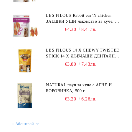
LES FILOUS Rabbit ear’N chicken
ЗАЕШКИ УШИ лакомство за куче, 50
г
€4.30
8.41лв.
LES FILOUS 14 X CHEWY TWISTED
STICK 14 X ДЪВЧАЩИ ДЕНТАЛНИ
СОЛЕТИ за куче, УВИТИ
€3.80
7.43лв.
NATURAL пауч за куче с АГНЕ И
БОРОВИНКА, 500 г
€3.20
6.26лв.
Абонирай се