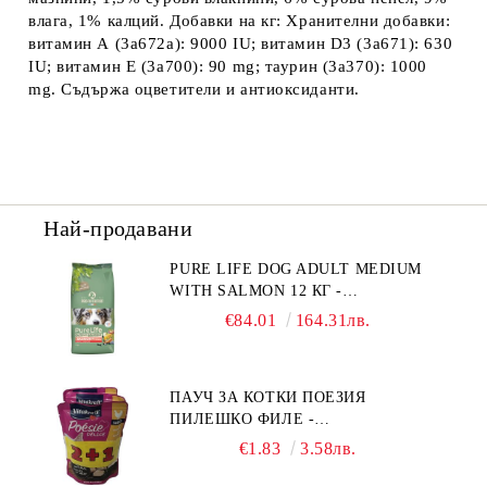
влага, 1% калций.
Добавки на кг:
Хранителни добавки:
витамин А (3a672a): 9000 IU; витамин D3 (3a671): 630
IU; витамин E (3а700): 90 mg; таурин (3a370): 1000
mg. Съдържа оцветители и антиоксиданти.
Най-продавани
PURE LIFE DOG ADULT MEDIUM
WITH SALMON 12 КГ -
ПЪЛНОЦЕННА ХРАНА ЗА
€84.01
164.31лв.
ПОРАСНАЛИ КУЧЕТА ОТ СРЕДНИ
ПОРОДИ НА ВЪЗРАСТ НАД 1 Г, С
ТЕГЛО ОТ 10 – 25 КГ, СЪС СЬОМГА.
ПАУЧ ЗА КОТКИ ПОЕЗИЯ
БЕЗ ЗЪРНО, БЕЗ ГЛУТЕН.
ПИЛЕШКО ФИЛЕ -
ПРОИЗВЕДЕНА ВЪВ ФРАНЦИЯ.
ПРОМОКОМПЛЕКТ 3 БР.
€1.83
3.58лв.