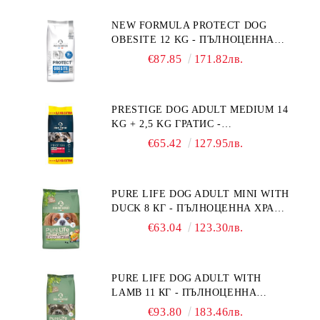
NEW FORMULA PROTECT DOG
OBESITE 12 KG - ПЪЛНОЦЕННА
ДИЕТИЧНА ХРАНА ЗА КУЧЕТА
€87.85
171.82лв.
СЪС СПЕЦИФИЧНИ ХРАНИТЕЛНИ
ПОТРЕБНОСТИ: "НАМАЛЯВАНЕ
НА НАДНОРМЕНО ТЕГЛО".
PRESTIGE DOG ADULT MEDIUM 14
"РЕГУЛИРАНЕ НА ВНОСА НА
KG + 2,5 KG ГРАТИС -
ГЛЮКОЗА (DIABETES MELLITUS)."
ПЪЛНОЦЕННА ХРАНА ЗА
€65.42
127.95лв.
ПОРАСНАЛИ КУЧЕТА ОТ СРЕДНИ
ПОРОДИ. ПРОИЗВЕДЕНА ВЪВ
ФРАНЦИЯ.
PURE LIFE DOG ADULT MINI WITH
DUCK 8 КГ - ПЪЛНОЦЕННА ХРАНА
ЗА ПОРАСНАЛИ КУЧЕТА ОТ
€63.04
123.30лв.
ДРЕБНИ ПОРОДИ НА ВЪЗРАСТ
НАД 10 МЕСЕЦА И С ТЕГЛО ПОД
10 КГ, С ПАТИЦА. БЕЗ ЗЪРНО, БЕЗ
PURE LIFE DOG ADULT WITH
ГЛУТЕН. ПРОИЗВЕДЕНА ВЪВ
LAMB 11 КГ - ПЪЛНОЦЕННА
ФРАНЦИЯ.
ХРАНА ЗА ПОРАСНАЛИ КУЧЕТА С
€93.80
183.46лв.