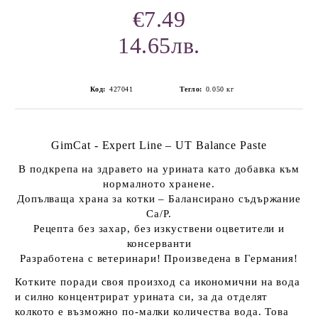
€7.49
14.65лв.
Код:
427041
Тегло:
0.050
кг
GimCat
- Expert Line –
UT Balance Paste
В подкрепа на здравето на урината
като добавка към
нормалното хранене.
Допълваща храна за котки – Балансирано съдържание
Ca
/P.
Рецепта без захар, без изкуствени оцветители и
консерванти
Разработена с ветеринари! Произведена в Германия!
Котките поради своя произход са икономични на вода
и силно концентрират урината си, за да отделят
колкото е възможно по-малки количества вода. Това