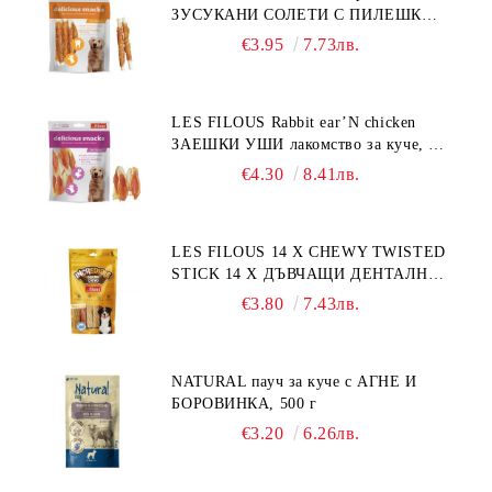
ЗУСУКАНИ СОЛЕТИ С ПИЛЕШКО,
лакомство за куче, 100 г
€3.95
7.73лв.
LES FILOUS Rabbit ear’N chicken
ЗАЕШКИ УШИ лакомство за куче, 50
г
€4.30
8.41лв.
LES FILOUS 14 X CHEWY TWISTED
STICK 14 X ДЪВЧАЩИ ДЕНТАЛНИ
СОЛЕТИ за куче, УВИТИ
€3.80
7.43лв.
NATURAL пауч за куче с АГНЕ И
БОРОВИНКА, 500 г
€3.20
6.26лв.