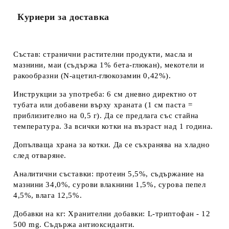
Куриери за доставка
Състав:
странични растителни продукти, масла и
мазнини, маи (съдържа 1% бета-глюкан), мекотели и
ракообразни (N-ацетил-глюкозамин 0,42%).
Инструкции за употреба
: 6 см дневно директно от
тубата или добавени върху храната (1 см паста =
приблизително на 0,5 г). Да се предлага със стайна
температура. За всички котки на възраст над 1 година.
Допълваща храна за котки
. Да се съхранява на хладно
след отваряне.
Аналитични съставки:
протеин 5,5%, съдържание на
мазнини 34,0%, сурови влакнини 1,5%, сурова пепел
4,5%, влага 12,5%.
Добавки на кг:
Хранителни добавки: L-триптофан - 12
500 mg. Съдържа антиоксиданти.