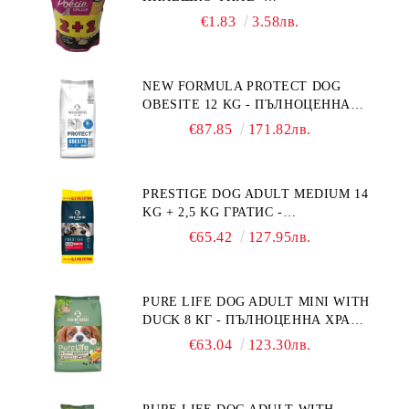
ПРОМОКОМПЛЕКТ 3 БР.
€1.83
3.58лв.
NEW FORMULA PROTECT DOG
OBESITE 12 KG - ПЪЛНОЦЕННА
ДИЕТИЧНА ХРАНА ЗА КУЧЕТА
€87.85
171.82лв.
СЪС СПЕЦИФИЧНИ ХРАНИТЕЛНИ
ПОТРЕБНОСТИ: "НАМАЛЯВАНЕ
НА НАДНОРМЕНО ТЕГЛО".
PRESTIGE DOG ADULT MEDIUM 14
"РЕГУЛИРАНЕ НА ВНОСА НА
KG + 2,5 KG ГРАТИС -
ГЛЮКОЗА (DIABETES MELLITUS)."
ПЪЛНОЦЕННА ХРАНА ЗА
€65.42
127.95лв.
ПОРАСНАЛИ КУЧЕТА ОТ СРЕДНИ
ПОРОДИ. ПРОИЗВЕДЕНА ВЪВ
ФРАНЦИЯ.
PURE LIFE DOG ADULT MINI WITH
DUCK 8 КГ - ПЪЛНОЦЕННА ХРАНА
ЗА ПОРАСНАЛИ КУЧЕТА ОТ
€63.04
123.30лв.
ДРЕБНИ ПОРОДИ НА ВЪЗРАСТ
НАД 10 МЕСЕЦА И С ТЕГЛО ПОД
10 КГ, С ПАТИЦА. БЕЗ ЗЪРНО, БЕЗ