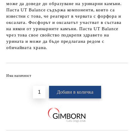
може да доведе до образуване на уринарни камъни.
Паста
UT Balance
съдържа компоненти, които са
известни с това, че реагират в червата с форфора и
оксалата. Фосфорът и оксалатът участват в състава
на някои от уринарните камъни. Паста
UT Balance
чрез това свое свойство подкрепя здравето на
урината и може да бъде предлагана редом с
обичайната храна.
Добави в желани
Има наличност