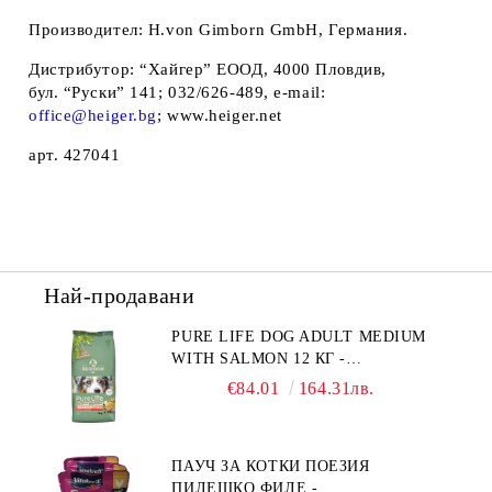
Производител:
H.von Gimborn GmbH, Германия.
Дистрибутор
: “Хайгер” ЕООД, 4000 Пловдив,
бул. “Руски” 141; 032/626-489, e-mail:
office@heiger.bg
; www.heiger.net
арт. 4
27041
Най-продавани
PURE LIFE DOG ADULT MEDIUM
WITH SALMON 12 КГ -
ПЪЛНОЦЕННА ХРАНА ЗА
€84.01
164.31лв.
ПОРАСНАЛИ КУЧЕТА ОТ СРЕДНИ
ПОРОДИ НА ВЪЗРАСТ НАД 1 Г, С
ТЕГЛО ОТ 10 – 25 КГ, СЪС СЬОМГА.
ПАУЧ ЗА КОТКИ ПОЕЗИЯ
БЕЗ ЗЪРНО, БЕЗ ГЛУТЕН.
ПИЛЕШКО ФИЛЕ -
ПРОИЗВЕДЕНА ВЪВ ФРАНЦИЯ.