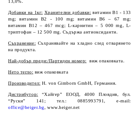
13,0%.
Добавки на 1кг:
Хранителни добавки:
витамин B
1
- 133
mg; витамин B
2
- 100 mg; витамин B
6
– 67 mg;
витамин B
12
– 467 mcg; L-карнитин – 5 000 mg, L-
триптофан – 12 500 mg. Съдържа антиоксиданти.
Съхранение:
Съхранявайте на хладно след отварянето
на продукта.
Най-добър преди:/Партиден номер:
виж опаковката.
Нето тегло
:
виж опаковката
Производител
:
H. von Gimborn GmbH, Германия.
Дистрибутор
:
“Хайгер” EООД, 4000 Пловдив, бул.
“Руски” 141; тел.: 0885993791, e-mail:
office@heiger.bg
, www.heiger.net