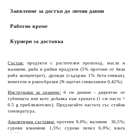
Заявление за достъп до лични данни
Работно време
Куриери за доставка
Състав:
продукти с растителен произход, масла и
мазнини, риба и рибни продукти (5% протеин от бяла
риба концентрат), дрожди (съдържа 1% бета-глюкан),
мекотели и ракообразни (N-ацетил глюкозамин 0,42%).
Инструкции за хранене
:
6 см дневно - директно от
тубичката или като добавка към храната (1 см паста =
0.5 g приблизително). Предлагайте пастата със стайна
температура.
Аналитични съставки:
протеин 9,0%; мазнини 36,5%;
сурови влакнини 1,5%; сурова пепел 6,0%; влага