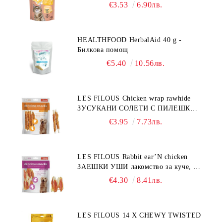
€3.53
6.90лв.
HEALTHFOOD HerbalAid 40 g -
Билкова помощ
€5.40
10.56лв.
LES FILOUS Chicken wrap rawhide
ЗУСУКАНИ СОЛЕТИ С ПИЛЕШКО,
лакомство за куче, 100 г
€3.95
7.73лв.
LES FILOUS Rabbit ear’N chicken
ЗАЕШКИ УШИ лакомство за куче, 50
г
€4.30
8.41лв.
LES FILOUS 14 X CHEWY TWISTED