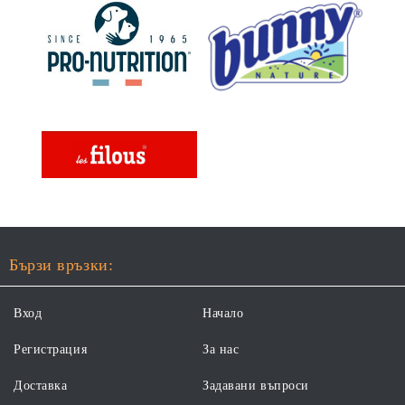
Бързи връзки:
Вход
Начало
Регистрация
За нас
Доставка
Задавани въпроси