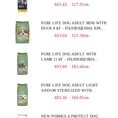
ПЪЛНОЦЕННА ХРАНА ЗА
€65.42
127.95лв.
ПОРАСНАЛИ КУЧЕТА ОТ СРЕДНИ
ПОРОДИ. ПРОИЗВЕДЕНА ВЪВ
ФРАНЦИЯ.
PURE LIFE DOG ADULT MINI WITH
DUCK 8 КГ - ПЪЛНОЦЕННА ХРАНА
ЗА ПОРАСНАЛИ КУЧЕТА ОТ
€63.04
123.30лв.
ДРЕБНИ ПОРОДИ НА ВЪЗРАСТ
НАД 10 МЕСЕЦА И С ТЕГЛО ПОД
10 КГ, С ПАТИЦА. БЕЗ ЗЪРНО, БЕЗ
PURE LIFE DOG ADULT WITH
ГЛУТЕН. ПРОИЗВЕДЕНА ВЪВ
LAMB 11 КГ - ПЪЛНОЦЕННА
ФРАНЦИЯ.
ХРАНА ЗА ПОРАСНАЛИ КУЧЕТА С
€93.80
183.46лв.
ЧУВСТВИТЕЛНО ХРАНОСМИЛАНЕ,
С АГНЕ. ПОДХОДЯЩА ЗА КУЧЕТА
ОТ ВСИЧКИ ПОРОДИ НА ВЪЗРАСТ
PURE LIFE DOG ADULT LIGHT
НАД 1 ГОДИНА. БЕЗ ЗЪРНО, БЕЗ
AND/OR STERILIZED WITH
ГЛУТЕН. ПРОИЗВЕДЕНА ВЪВ
CHICKEN 12 КГ - ПЪЛНОЦЕННА
ФРАНЦИЯ.
€85.36
166.95лв.
ХРАНА ЗА ПОРАСНАЛИ КУЧЕТА
СЪС СКЛОННОСТ КЪМ
НАДНОРМЕНО ТЕГЛО И/ИЛИ
NEW FORMULA PROTECT DOG
КАСТРИРАНИ КУЧЕТА ОТ ВСИЧКИ