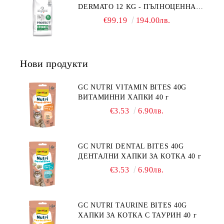
DERMATO 12 KG - ПЪЛНОЦЕННА
ПОРОДИ НА ВЪЗРАСТ НАД 1
ДИЕТИЧНА ХРАНА ЗА КУЧЕТА
ГОДИНА, С ПИЛЕ. БЕЗ ЗЪРНО, БЕЗ
€99.19
194.00лв.
СЪС СПЕЦИФИЧНИ ХРАНИТЕЛНИ
ГЛУТЕН. ПРОИЗВОДСТВО
ПОТРЕБНОСТИ - "ПОДПОМАГАНЕ
ФРАНЦИЯ.
НА КОЖНАТА ФУНКЦИЯ ПРИ
ДЕРМАТОЗИ И СИЛНО ИЗРАЗЕНА
Нови продукти
ЗАГУБА НА КОЗИНА".
"НАМАЛЯВАНЕ НА
НЕПОНОСИМОСТТА КЪМ НЯКОИ
GC NUTRI VITAMIN BITES 40G
СЪСТАВКИ И ХРАНИ
ВИТАМИННИ ХАПКИ 40 г
€3.53
6.90лв.
GC NUTRI DENTAL BITES 40G
ДЕНТАЛНИ ХАПКИ ЗА КОТКА 40 г
€3.53
6.90лв.
GC NUTRI TAURINE BITES 40G
ХАПКИ ЗА КОТКА С ТАУРИН 40 г