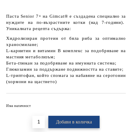
Паста Senior 7+ на Gimcat® е създадена специално за
нуждите на по-възрастните котки (над 7-години).
Уникалната рецепта съдържа:
Хидролизиран протеин от бяла риба за оптимално
храносмилане;
L-карнитин и витамин B комплекс за подобряване на
мастния метаболизъм;
Бета-глюкан за подобряване на имунната система;
Глюкозамин за поддържане подвижността на ставите;
L-триптофан, който спомага за набавяне на серотонин
(хормони на щастието)
Добави в желани
Има наличност