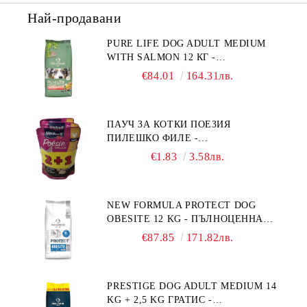
Най-продавани
PURE LIFE DOG ADULT MEDIUM
WITH SALMON 12 КГ -
ПЪЛНОЦЕННА ХРАНА ЗА
€84.01
164.31лв.
ПОРАСНАЛИ КУЧЕТА ОТ СРЕДНИ
ПОРОДИ НА ВЪЗРАСТ НАД 1 Г, С
ТЕГЛО ОТ 10 – 25 КГ, СЪС СЬОМГА.
ПАУЧ ЗА КОТКИ ПОЕЗИЯ
БЕЗ ЗЪРНО, БЕЗ ГЛУТЕН.
ПИЛЕШКО ФИЛЕ -
ПРОИЗВЕДЕНА ВЪВ ФРАНЦИЯ.
ПРОМОКОМПЛЕКТ 3 БР.
€1.83
3.58лв.
NEW FORMULA PROTECT DOG
OBESITE 12 KG - ПЪЛНОЦЕННА
ДИЕТИЧНА ХРАНА ЗА КУЧЕТА
€87.85
171.82лв.
СЪС СПЕЦИФИЧНИ ХРАНИТЕЛНИ
ПОТРЕБНОСТИ: "НАМАЛЯВАНЕ
НА НАДНОРМЕНО ТЕГЛО".
PRESTIGE DOG ADULT MEDIUM 14
"РЕГУЛИРАНЕ НА ВНОСА НА
KG + 2,5 KG ГРАТИС -
ГЛЮКОЗА (DIABETES MELLITUS)."