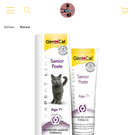
Начало
Котки