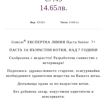
14.65лв.
Код:
421353
Тегло:
0.050
кг
®
Gimcat
ЕКСПЕРТНА ЛИНИЯ Паста Seni
or
7+
ПАСТА ЗА ВЪЗРАСТНИ КОТКИ, НАД 7 ГОДИНИ
Съобразена с възрастта! Разработена съвместно с
ветеринари!
Подпомага здравословното стареене, осигурявайки
необходимите хранителни вещества на Вашата котка.
Допълваща храна за по-възрастни котки.
Без добавена захар, изкуствени оцветители и
консерванти.