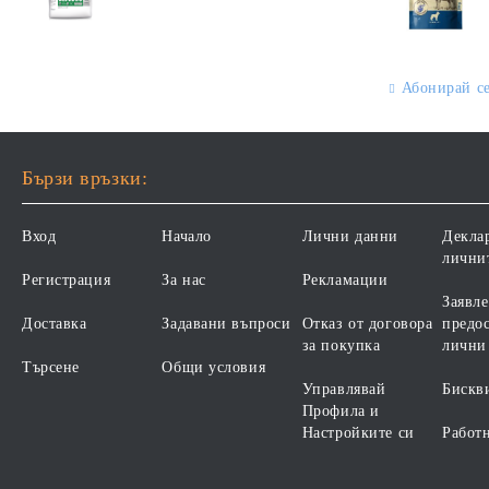
ВЪЗРАСТ НАД 1 ГОДИНА, С
СПЕЦИФИЧНИ
ПИЛЕ. БЕЗ ЗЪРНО, БЕЗ
ХРАНИТЕЛНИ
ГЛУТЕН. ПРОИЗВОДСТВО
ПОТРЕБНОСТИ -
ФРАНЦИЯ.
"ПОДПОМАГАНЕ НА
Абонирай с
КОЖНАТА ФУНКЦИЯ ПРИ
ДЕРМАТОЗИ И СИЛНО
ИЗРАЗЕНА ЗАГУБА НА
КОЗИНА". "НАМАЛЯВАНЕ
Бързи връзки:
НА НЕПОНОСИМОСТТА
КЪМ НЯКОИ СЪСТАВКИ И
Вход
Начало
Лични данни
Декла
ХРАНИ
лични
Регистрация
За нас
Рекламации
Заявле
Доставка
Задавани въпроси
Отказ от договора
предос
за покупка
лични
Търсене
Общи условия
Управлявай
Бискв
Профила и
Настройките си
Работ