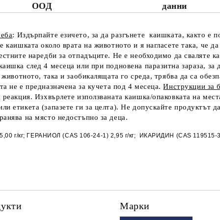
ООД
данни
реба
:
Издърпайте езичето, за да разгънете каишката, както е 
е каишката около врата на животното и я нагласете така, че 
местните наредби за отпадъците. Не е необходимо да сваляте 
каишка след 4 месеца или при подновена паразитна зараза, за
о животното, така и заобикалящата го среда, трябва да са обе
а не е предназначена за кучета под 4 месеца.
Инструкции за 
 реакция. Изхвърлете използваната каишка/опаковката на мест
и етикета (запазете ги за целта). Не допускайте продуктът да
съхранява на място недостъпно за деца.
 г/кг; ГЕРАНИОЛ (CAS 106-24-1) 2,95 г/кг;  ИКАРИДИН (CAS 119515-38-7
дукти
Марки