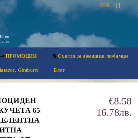
EUR
Я на
rance
ПРОМОЦИИ
Съвети за домашни любимци
latazor, Gimborn
Блог
€8.58
БИОЦИДЕН
КУЧЕТА 65
16.78лв.
РЕПЕЛЕНТНА
ЗИТНА