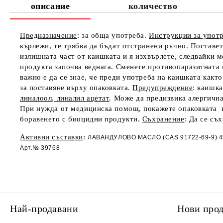
описание
количество
Предназначение
: за обща употреба.
Инструкции за упот
кърлежи, те трябва да бъдат отстранени ръчно. Поставет
излишната част от каишката и я изхвърлете, следвайки 
продукта започва веднага. Сменете противопаразитната 
важно е да се знае, че преди употреба на каишката какт
за поставяне върху опаковката.
Предупреждение
:
каишкат
линалоол, линалил ацетат
. Може да предизвика алергична
При нужда от медицинска помощ, покажете опаковката ил
боравенето с биоцидни продукти.
Съхранение
: Да се ​​
Активни съставки
:
ЛАВАНДУЛОВО МАСЛО (CAS 91722-69-9) 45,00
Арт.№ 39768
Най-продавани
Нови про