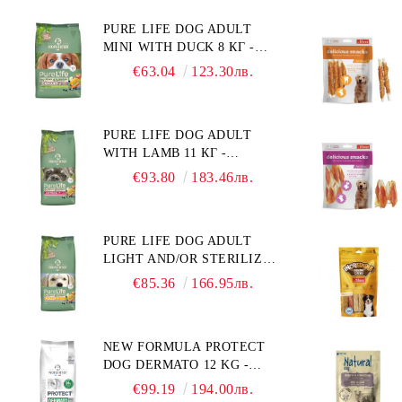
ПОРОДИ. ПРОИЗВЕДЕНА
MELLITUS)."
PURE LIFE DOG ADULT
ВЪВ ФРАНЦИЯ.
MINI WITH DUCK 8 КГ -
ПЪЛНОЦЕННА ХРАНА ЗА
€63.04
123.30лв.
ПОРАСНАЛИ КУЧЕТА ОТ
ДРЕБНИ ПОРОДИ НА
ВЪЗРАСТ НАД 10 МЕСЕЦА И
PURE LIFE DOG ADULT
С ТЕГЛО ПОД 10 КГ, С
WITH LAMB 11 КГ -
ПАТИЦА. БЕЗ ЗЪРНО, БЕЗ
ПЪЛНОЦЕННА ХРАНА ЗА
ГЛУТЕН. ПРОИЗВЕДЕНА
€93.80
183.46лв.
ПОРАСНАЛИ КУЧЕТА С
ВЪВ ФРАНЦИЯ.
ЧУВСТВИТЕЛНО
ХРАНОСМИЛАНЕ, С АГНЕ.
PURE LIFE DOG ADULT
ПОДХОДЯЩА ЗА КУЧЕТА
LIGHT AND/OR STERILIZED
ОТ ВСИЧКИ ПОРОДИ НА
WITH CHICKEN 12 КГ -
ВЪЗРАСТ НАД 1 ГОДИНА.
€85.36
166.95лв.
ПЪЛНОЦЕННА ХРАНА ЗА
БЕЗ ЗЪРНО, БЕЗ ГЛУТЕН.
ПОРАСНАЛИ КУЧЕТА СЪС
ПРОИЗВЕДЕНА ВЪВ
СКЛОННОСТ КЪМ
ФРАНЦИЯ.
NEW FORMULA PROTECT
НАДНОРМЕНО ТЕГЛО И/
DOG DERMATO 12 KG -
ИЛИ КАСТРИРАНИ КУЧЕТА
ПЪЛНОЦЕННА ДИЕТИЧНА
ОТ ВСИЧКИ ПОРОДИ НА
€99.19
194.00лв.
ХРАНА ЗА КУЧЕТА СЪС