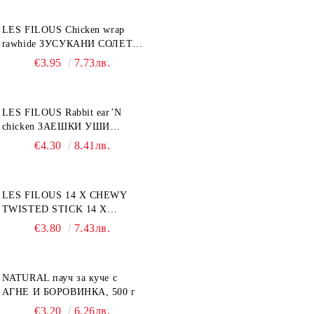
LES FILOUS Chicken wrap
rawhide ЗУСУКАНИ СОЛЕТИ
С ПИЛЕШКО, лакомство за
€3.95
7.73лв.
куче, 100 г
LES FILOUS Rabbit ear’N
chicken ЗАЕШКИ УШИ
лакомство за куче, 50 г
€4.30
8.41лв.
LES FILOUS 14 X CHEWY
TWISTED STICK 14 X
ДЪВЧАЩИ ДЕНТАЛНИ
€3.80
7.43лв.
СОЛЕТИ за куче, УВИТИ
NATURAL пауч за куче с
АГНЕ И БОРОВИНКА, 500 г
€3.20
6.26лв.