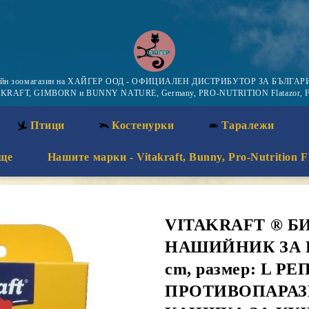
айн зоомагазин на ХАЙГЕР ООД - ОФИЦИАЛЕН ДИСТРИБУТОР ЗА БЪЛГАРИ
KRAFT, GIMBORN и BUNNY NATURE, Germany, PRO-NUTRITION Flatazor, F
Птици
Костенурки
Таралежи
ще
Нашите марки - Vitakraft, Bunny, Pro-Nutrition F
VITAKRAFT ® 
НАШИЙНИК ЗА 
cm, размер: L 
ПРОТИВОПАРА