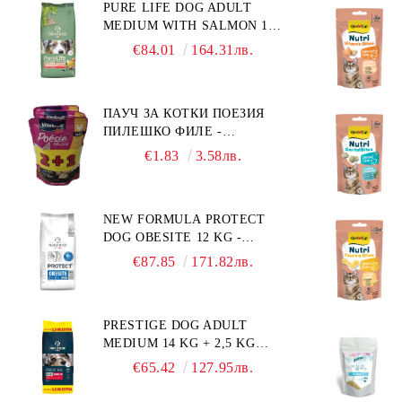
PURE LIFE DOG ADULT
MEDIUM WITH SALMON 12
КГ - ПЪЛНОЦЕННА ХРАНА
€84.01
164.31лв.
ЗА ПОРАСНАЛИ КУЧЕТА ОТ
СРЕДНИ ПОРОДИ НА
ВЪЗРАСТ НАД 1 Г, С ТЕГЛО
ПАУЧ ЗА КОТКИ ПОЕЗИЯ
ОТ 10 – 25 КГ, СЪС СЬОМГА.
ПИЛЕШКО ФИЛЕ -
БЕЗ ЗЪРНО, БЕЗ ГЛУТЕН.
ПРОМОКОМПЛЕКТ 3 БР.
ПРОИЗВЕДЕНА ВЪВ
€1.83
3.58лв.
ФРАНЦИЯ.
NEW FORMULA PROTECT
DOG OBESITE 12 KG -
ПЪЛНОЦЕННА ДИЕТИЧНА
€87.85
171.82лв.
ХРАНА ЗА КУЧЕТА СЪС
СПЕЦИФИЧНИ
ХРАНИТЕЛНИ
PRESTIGE DOG ADULT
ПОТРЕБНОСТИ:
MEDIUM 14 KG + 2,5 KG
"НАМАЛЯВАНЕ НА
ГРАТИС - ПЪЛНОЦЕННА
НАДНОРМЕНО ТЕГЛО".
€65.42
127.95лв.
ХРАНА ЗА ПОРАСНАЛИ
"РЕГУЛИРАНЕ НА ВНОСА
КУЧЕТА ОТ СРЕДНИ
НА ГЛЮКОЗА (DIABETES