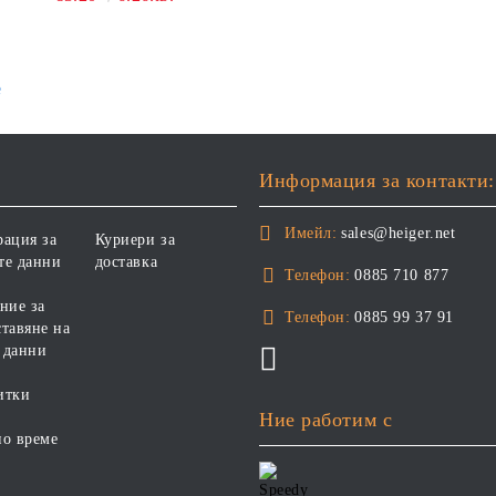
е
Информация за контакти:
Имейл:
sales@heiger.net
рация за
Куриери за
те данни
доставка
Телефон:
0885 710 877
ние за
Телефон:
0885 99 37 91
тавяне на
 данни
итки
Ние работим с
но време