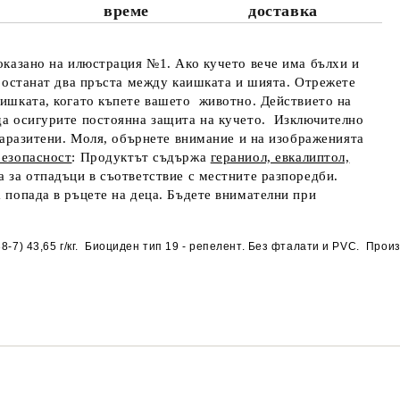
време
доставка
показано на илюстрация №1. Ако кучето вече има бълхи и
да останат два пръста между каишката и шията. Отрежете
каишката, когато къпете вашето животно. Действието на
 да осигурите постоянна защита на кучето. Изключително
зпаразитени. Моля, обърнете внимание и на изображенията
безопасност
:
Продуктът съдържа
гераниол, евкалиптол,
а за отпадъци в съответствие с местните разпоредби.
 попада в ръцете на деца. Бъдете внимателни при
) 43,65 г/кг.  Биоциден тип 19 - репелент. Без фталати и PVC
.  Прои