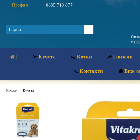
Профил
0885 710 877
Онл
VITA
|
Кучета
Котки
Гризачи
Контакти
Виж о
Начало
Кучета