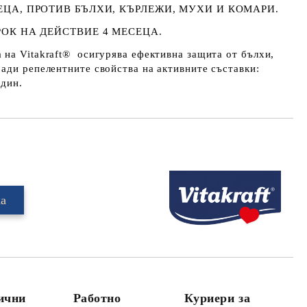
ЕЦА, ПРОТИВ БЪЛХИ, КЪРЛЕЖИ, МУХИ И КОМАРИ.
РОК НА ДЕЙСТВИЕ 4 МЕСЕЦА.
на Vitakraft® осигурява ефективна защита от бълхи,
ади репелентните свойства на активните съставки:
идин.
Добави в желани
лични
Работно
Куриери за