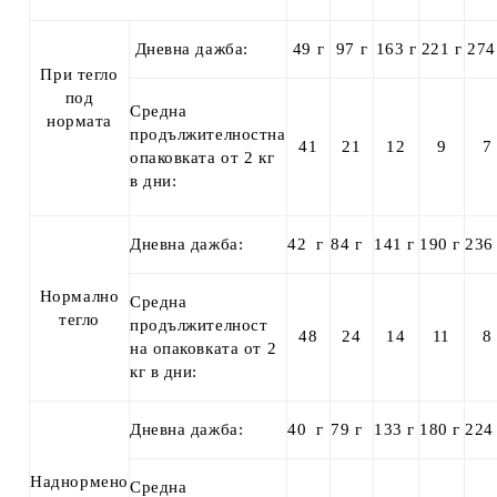
Дневна дажба:
49 г
97 г
163 г
221 г
274
При тегло
под
Средна
нормата
продължителностна
41
21
12
9
7
опаковката от 2 кг
в дни:
Дневна дажба:
42 г
84 г
141 г
190 г
236
Нормално
Средна
тегло
продължителност
48
24
14
11
8
на опаковката от 2
кг в дни:
Дневна дажба:
40 г
79 г
133 г
180 г
224
Наднормено
Средна