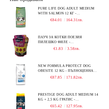
PURE LIFE DOG ADULT MEDIUM
WITH SALMON 12 КГ -
ПЪЛНОЦЕННА ХРАНА ЗА
€84.01
164.31лв.
ПОРАСНАЛИ КУЧЕТА ОТ СРЕДНИ
ПОРОДИ НА ВЪЗРАСТ НАД 1 Г, С
ТЕГЛО ОТ 10 – 25 КГ, СЪС СЬОМГА.
ПАУЧ ЗА КОТКИ ПОЕЗИЯ
БЕЗ ЗЪРНО, БЕЗ ГЛУТЕН.
ПИЛЕШКО ФИЛЕ -
ПРОИЗВЕДЕНА ВЪВ ФРАНЦИЯ.
ПРОМОКОМПЛЕКТ 3 БР.
€1.83
3.58лв.
NEW FORMULA PROTECT DOG
OBESITE 12 KG - ПЪЛНОЦЕННА
ДИЕТИЧНА ХРАНА ЗА КУЧЕТА
€87.85
171.82лв.
СЪС СПЕЦИФИЧНИ ХРАНИТЕЛНИ
ПОТРЕБНОСТИ: "НАМАЛЯВАНЕ
НА НАДНОРМЕНО ТЕГЛО".
PRESTIGE DOG ADULT MEDIUM 14
"РЕГУЛИРАНЕ НА ВНОСА НА
KG + 2,5 KG ГРАТИС -
ГЛЮКОЗА (DIABETES MELLITUS)."
ПЪЛНОЦЕННА ХРАНА ЗА
€65.42
127.95лв.