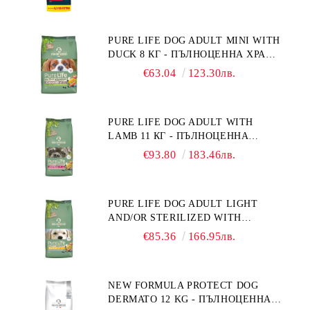
ПОРАСНАЛИ КУЧЕТА ОТ СРЕДНИ
ПОРОДИ. ПРОИЗВЕДЕНА ВЪВ
ФРАНЦИЯ.
PURE LIFE DOG ADULT MINI WITH
DUCK 8 КГ - ПЪЛНОЦЕННА ХРАНА
ЗА ПОРАСНАЛИ КУЧЕТА ОТ
€63.04
123.30лв.
ДРЕБНИ ПОРОДИ НА ВЪЗРАСТ
НАД 10 МЕСЕЦА И С ТЕГЛО ПОД
10 КГ, С ПАТИЦА. БЕЗ ЗЪРНО, БЕЗ
PURE LIFE DOG ADULT WITH
ГЛУТЕН. ПРОИЗВЕДЕНА ВЪВ
LAMB 11 КГ - ПЪЛНОЦЕННА
ФРАНЦИЯ.
ХРАНА ЗА ПОРАСНАЛИ КУЧЕТА С
€93.80
183.46лв.
ЧУВСТВИТЕЛНО ХРАНОСМИЛАНЕ,
С АГНЕ. ПОДХОДЯЩА ЗА КУЧЕТА
ОТ ВСИЧКИ ПОРОДИ НА ВЪЗРАСТ
PURE LIFE DOG ADULT LIGHT
НАД 1 ГОДИНА. БЕЗ ЗЪРНО, БЕЗ
AND/OR STERILIZED WITH
ГЛУТЕН. ПРОИЗВЕДЕНА ВЪВ
CHICKEN 12 КГ - ПЪЛНОЦЕННА
ФРАНЦИЯ.
€85.36
166.95лв.
ХРАНА ЗА ПОРАСНАЛИ КУЧЕТА
СЪС СКЛОННОСТ КЪМ
НАДНОРМЕНО ТЕГЛО И/ИЛИ
NEW FORMULA PROTECT DOG
КАСТРИРАНИ КУЧЕТА ОТ ВСИЧКИ
DERMATO 12 KG - ПЪЛНОЦЕННА
ПОРОДИ НА ВЪЗРАСТ НАД 1