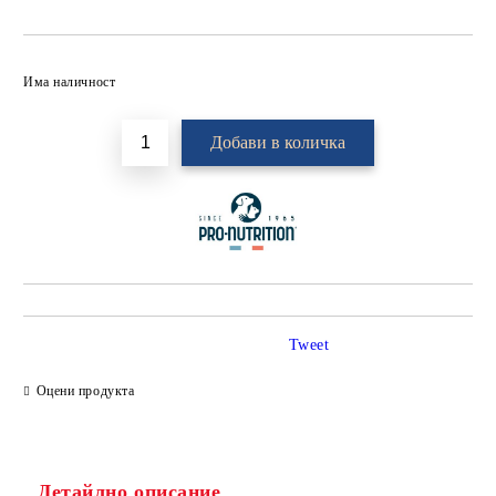
Добави в желани
Има наличност
Tweet
Оцени продукта
Детайлно описание