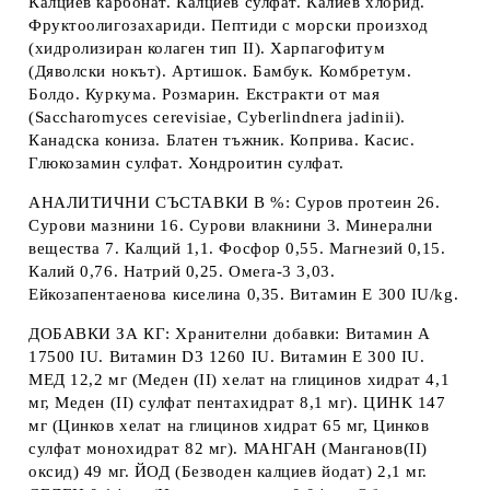
Калциев карбонат. Калциев сулфат. Калиев хлорид.
Фруктоолигозахариди. Пептиди с морски произход
(хидролизиран колаген тип II). Харпагофитум
(Дяволски нокът). Артишок. Бамбук. Комбретум.
Болдо. Куркума. Розмарин. Екстракти от мая
(Saccharomyces cerevisiae, Cyberlindnera jadinii).
Канадска кониза. Блатен тъжник. Коприва. Касис.
Глюкозамин сулфат. Хондроитин сулфат.
АНАЛИТИЧНИ СЪСТАВКИ В %
: Суров протеин 26.
Сурови мазнини 16. Сурови влакнини 3. Минерални
вещества 7. Калций 1,1. Фосфор 0,55. Магнезий 0,15.
Калий 0,76. Натрий 0,25. Омега-3 3,03.
Eйкозапентаенова киселина 0,35. Витамин E 300 IU/kg.
ДОБАВКИ ЗА КГ
: Хранителни добавки: Витамин A
17500 IU. Витамин D3 1260 IU. Витамин E 300 IU.
МЕД 12,2 мг (Меден (II) хелат на глицинов хидрат 4,1
мг, Mеден (II) сулфат пентахидрат 8,1 мг). ЦИНК 147
мг (Цинков хелат на глицинов хидрат 65 мг, Цинков
сулфат монохидрат 82 мг). МАНГАН (Манганов(II)
оксид) 49 мг. ЙОД (Безводен калциев йодат) 2,1 мг.