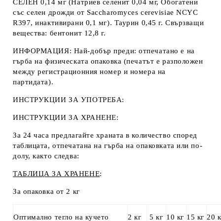
СЕЛЕН 0,14 мг (Натриев селенит 0,04 мг, Обогатени
със селен дрожди от Saccharomyces cerevisiae NCYC
R397, инактивирани 0,1 мг). Таурин 0,45 г. Свързващи
вещества: бентонит 12,8 г.
ИНФОРМАЦИЯ
: Най-добър преди: отпечатано е на
гърба на физическата опаковка (печатът е разположен
между регистрационния номер и номера на
партидата).
ИНСТРУКЦИИ ЗА УПОТРЕБА
:
ИНСТРУКЦИИ ЗА ХРАНЕНЕ:
За 24 часа предлагайте храната в количество според
таблицата, отпечатана на гърба на опаковката или по-
долу, както следва:
ТАБЛИЦА
ЗА ХРАНЕНЕ
:
За опаковка от 2 кг
Оптимално тегло на кучето
2 кг
5 кг
10 кг
15 кг
20 к