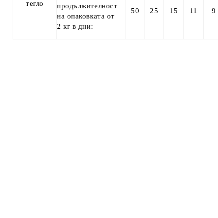
тегло
продължителност
50
25
15
11
9
на опаковката от
2 кг в дни: