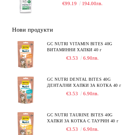
ДИЕТИЧНА ХРАНА ЗА КУЧЕТА
ГОДИНА, С ПИЛЕ. БЕЗ ЗЪРНО, БЕЗ
€99.19
194.00лв.
СЪС СПЕЦИФИЧНИ ХРАНИТЕЛНИ
ГЛУТЕН. ПРОИЗВОДСТВО
ПОТРЕБНОСТИ - "ПОДПОМАГАНЕ
ФРАНЦИЯ.
НА КОЖНАТА ФУНКЦИЯ ПРИ
ДЕРМАТОЗИ И СИЛНО ИЗРАЗЕНА
Нови продукти
ЗАГУБА НА КОЗИНА".
"НАМАЛЯВАНЕ НА
НЕПОНОСИМОСТТА КЪМ НЯКОИ
GC NUTRI VITAMIN BITES 40G
СЪСТАВКИ И ХРАНИ
ВИТАМИННИ ХАПКИ 40 г
€3.53
6.90лв.
GC NUTRI DENTAL BITES 40G
ДЕНТАЛНИ ХАПКИ ЗА КОТКА 40 г
€3.53
6.90лв.
GC NUTRI TAURINE BITES 40G
ХАПКИ ЗА КОТКА С ТАУРИН 40 г
€3.53
6.90лв.