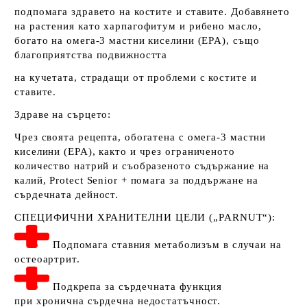
подпомага здравето на костите и ставите. Добавянето
на растения като харпагофитум и рибено масло,
богато на омега-3 мастни киселини (EPA), също
благоприятства подвижността
на кучетата, страдащи от проблеми с костите и
ставите.
Здраве на сърцето:
Чрез своята рецепта, обогатена с омега-3 мастни
киселини (EPA), както и чрез ограниченото
количество натрий и съобразеното съдържание на
калий, Protect Senior + помага за поддържане на
сърдечната дейност.
СПЕЦИФИЧНИ ХРАНИТЕЛНИ ЦЕЛИ („PARNUT“):
Подпомага ставния метаболизъм в случаи на
остеоартрит.
Подкрепа за сърдечната функция
при хронична сърдечна недостатъчност.