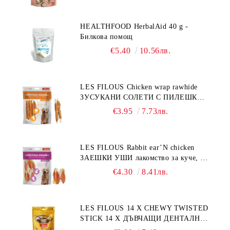
HEALTHFOOD HerbalAid 40 g -
Билкова помощ
€5.40
10.56лв.
LES FILOUS Chicken wrap rawhide
ЗУСУКАНИ СОЛЕТИ С ПИЛЕШКО,
лакомство за куче, 100 г
€3.95
7.73лв.
LES FILOUS Rabbit ear’N chicken
ЗАЕШКИ УШИ лакомство за куче, 50
г
€4.30
8.41лв.
LES FILOUS 14 X CHEWY TWISTED
STICK 14 X ДЪВЧАЩИ ДЕНТАЛНИ
СОЛЕТИ за куче, УВИТИ