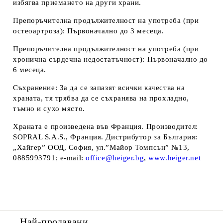
избягва приемането на други хра
ни.
Препоръчителна продължителност на употреба (при
остеоартроза)
: Първоначално до 3 месеца.
Препоръчителна продължителност на употреба (при
хронична сърдечна недостатъчност)
: Първоначално до
6 месеца.
Съхранение: За да се запазят всички качества на
храната, тя трябва да се съхранява на прохладно,
тъмно и сухо място.
Храната е произведена във Франция.
Производител
:
SOPRAL S.A.S., Франция.
Дистрибутор за България
:
„Хайгер” ООД, София, ул.”Майор Томпсън” №13,
0885993791; e-mail:
office@heiger.bg
,
www.heiger.net
Най-продавани