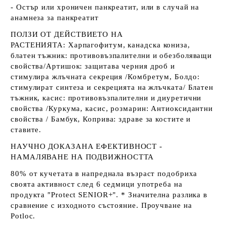
- Остър или хроничен панкреатит, или в случай на
анамнеза за панкреатит
ПОЛЗИ ОТ ДЕЙСТВИЕТО НА
РАСТЕНИЯТА
:
Харпагофитум, канадска кониза,
блатен тъжник
: противовъзпалителни и обезболяващи
свойства/
Артишок
: защитава черния дроб и
стимулира жлъчната секреция /
Комбретум, Болдо
:
стимулират синтеза и секрецията на жлъчката/
Блатен
тъжник, касис
: противовъзпалителни и диуретични
свойства /
Куркума, касис, розмарин
: Антиоксидантни
свойства /
Бамбук, Коприва
: здраве за костите и
ставите.
НАУЧНО ДОКАЗАНА ЕФЕКТИВНОСТ -
НАМАЛЯВАНЕ НА ПОДВИЖНОСТТА
80% от кучетата в напреднала възраст подобриха
своята активност след 6 седмици употреба на
продукта "Protect SENIOR+".
* Значителна разлика в
сравнение с изходното състояние. Проучване на
Potloc.