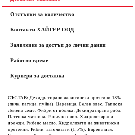
Отстъпки за количество
Контакти ХАЙГЕР ООД
Заявление за достъп до лични данни
Работно време
Куриери за доставка
СЪСТАВ:
Дехидратирани животински протеини 18%
(пиле, патица, пуйка). Царевица. Белен овес. Тапиока.
Ленено семе. Фибри от ябълка. Дехидратирана риба.
Патешка мазнина. Рапично олио. Хидролизирани
дрожди. Рибено масло. Хидролизати на животински
протеини. Рибни автолизати (1,5%). Бирена мая.