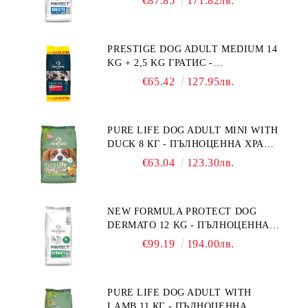
€87.85
171.82лв.
СЪС СПЕЦИФИЧНИ ХРАНИТЕЛНИ
ПОТРЕБНОСТИ: "НАМАЛЯВАНЕ
НА НАДНОРМЕНО ТЕГЛО".
PRESTIGE DOG ADULT MEDIUM 14
"РЕГУЛИРАНЕ НА ВНОСА НА
KG + 2,5 KG ГРАТИС -
ГЛЮКОЗА (DIABETES MELLITUS)."
ПЪЛНОЦЕННА ХРАНА ЗА
€65.42
127.95лв.
ПОРАСНАЛИ КУЧЕТА ОТ СРЕДНИ
ПОРОДИ. ПРОИЗВЕДЕНА ВЪВ
ФРАНЦИЯ.
PURE LIFE DOG ADULT MINI WITH
DUCK 8 КГ - ПЪЛНОЦЕННА ХРАНА
ЗА ПОРАСНАЛИ КУЧЕТА ОТ
€63.04
123.30лв.
ДРЕБНИ ПОРОДИ НА ВЪЗРАСТ
НАД 10 МЕСЕЦА И С ТЕГЛО ПОД
10 КГ, С ПАТИЦА. БЕЗ ЗЪРНО, БЕЗ
NEW FORMULA PROTECT DOG
ГЛУТЕН. ПРОИЗВЕДЕНА ВЪВ
DERMATO 12 KG - ПЪЛНОЦЕННА
ФРАНЦИЯ.
ДИЕТИЧНА ХРАНА ЗА КУЧЕТА
€99.19
194.00лв.
СЪС СПЕЦИФИЧНИ ХРАНИТЕЛНИ
ПОТРЕБНОСТИ - "ПОДПОМАГАНЕ
НА КОЖНАТА ФУНКЦИЯ ПРИ
PURE LIFE DOG ADULT WITH
ДЕРМАТОЗИ И СИЛНО ИЗРАЗЕНА
LAMB 11 КГ - ПЪЛНОЦЕННА
ЗАГУБА НА КОЗИНА".