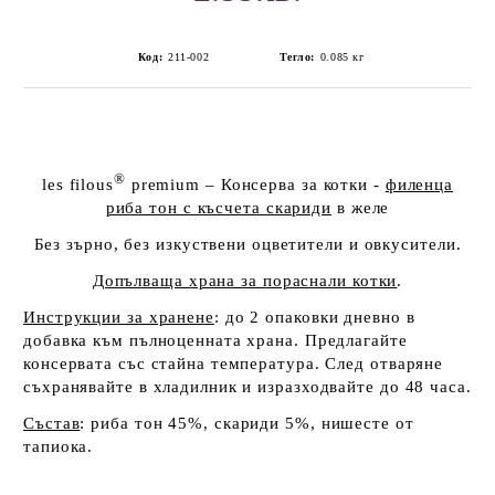
Код:
211-002
Тегло:
0.085
кг
®
les filous
premium
– Консерва за котки
-
филенца
риба тон с късчета скариди
в желе
Без зърно, без изкуствени оцветители и овкусители.
Допълваща храна за пораснали котки
.
Инструкции за хранене
: до 2 опаковки дневно в
добавка към пълноценната храна. Предлагайте
консервата със стайна температура. След отваряне
съхранявайте в хладилник и изразходвайте до 48 часа.
Състав
: риба тон 45%, скариди 5%, нишесте от
тапиока.