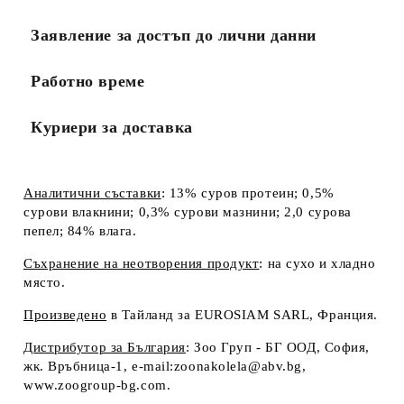
Заявление за достъп до лични данни
Работно време
Куриери за доставка
Аналитични съставки
: 13% суров протеин; 0,5%
сурови влакнини; 0,3% сурови мазнини; 2,0 сурова
пепел; 84% влага.
Съхранение на неотворения продукт
: на сухо и хладно
място.
Произведено
в Тайланд за EUROSIAM SARL, Франция.
Дистрибутор за България
: Зоо Груп - БГ ООД, София,
жк. Връбница-1, e-mail:zoonakolela@abv.bg,
www.zoogroup-bg.com.