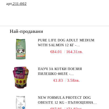
арт
.
21
1
-0
0
2
Най-продавани
PURE LIFE DOG ADULT MEDIUM
WITH SALMON 12 КГ -
ПЪЛНОЦЕННА ХРАНА ЗА
€84.01
164.31лв.
ПОРАСНАЛИ КУЧЕТА ОТ СРЕДНИ
ПОРОДИ НА ВЪЗРАСТ НАД 1 Г, С
ТЕГЛО ОТ 10 – 25 КГ, СЪС СЬОМГА.
ПАУЧ ЗА КОТКИ ПОЕЗИЯ
БЕЗ ЗЪРНО, БЕЗ ГЛУТЕН.
ПИЛЕШКО ФИЛЕ -
ПРОИЗВЕДЕНА ВЪВ ФРАНЦИЯ.
ПРОМОКОМПЛЕКТ 3 БР.
€1.83
3.58лв.
NEW FORMULA PROTECT DOG
OBESITE 12 KG - ПЪЛНОЦЕННА
ДИЕТИЧНА ХРАНА ЗА КУЧЕТА