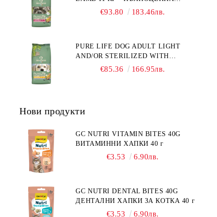
ХРАНА ЗА ПОРАСНАЛИ КУЧЕТА С
"НАМАЛЯВАНЕ НА
€93.80
183.46лв.
ЧУВСТВИТЕЛНО ХРАНОСМИЛАНЕ,
НЕПОНОСИМОСТТА КЪМ НЯКОИ
С АГНЕ. ПОДХОДЯЩА ЗА КУЧЕТА
СЪСТАВКИ И ХРАНИ
ОТ ВСИЧКИ ПОРОДИ НА ВЪЗРАСТ
PURE LIFE DOG ADULT LIGHT
НАД 1 ГОДИНА. БЕЗ ЗЪРНО, БЕЗ
AND/OR STERILIZED WITH
ГЛУТЕН. ПРОИЗВЕДЕНА ВЪВ
CHICKEN 12 КГ - ПЪЛНОЦЕННА
ФРАНЦИЯ.
€85.36
166.95лв.
ХРАНА ЗА ПОРАСНАЛИ КУЧЕТА
СЪС СКЛОННОСТ КЪМ
НАДНОРМЕНО ТЕГЛО И/ИЛИ
КАСТРИРАНИ КУЧЕТА ОТ ВСИЧКИ
Нови продукти
ПОРОДИ НА ВЪЗРАСТ НАД 1
ГОДИНА, С ПИЛЕ. БЕЗ ЗЪРНО, БЕЗ
ГЛУТЕН. ПРОИЗВОДСТВО
GC NUTRI VITAMIN BITES 40G
ФРАНЦИЯ.
ВИТАМИННИ ХАПКИ 40 г
€3.53
6.90лв.
GC NUTRI DENTAL BITES 40G
ДЕНТАЛНИ ХАПКИ ЗА КОТКА 40 г
€3.53
6.90лв.