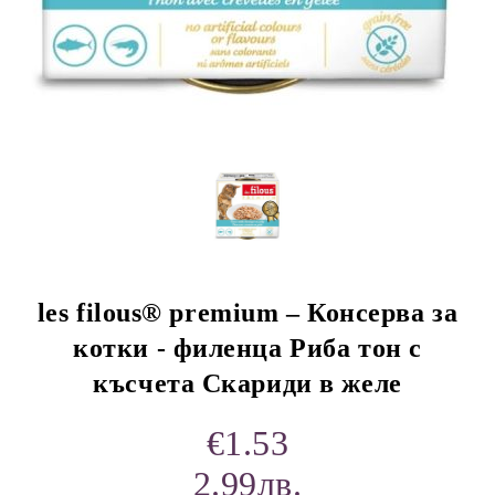
rition Flatazor,
les filous® premium – Консерва за
котки - филенца Риба тон с
късчета Скариди в желе
€1.53
2.99лв.