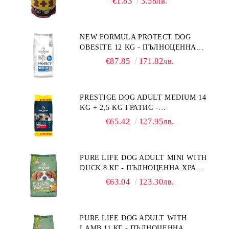
€1.83
3.58лв.
NEW FORMULA PROTECT DOG
OBESITE 12 KG - ПЪЛНОЦЕННА
ДИЕТИЧНА ХРАНА ЗА КУЧЕТА
€87.85
171.82лв.
СЪС СПЕЦИФИЧНИ ХРАНИТЕЛНИ
ПОТРЕБНОСТИ: "НАМАЛЯВАНЕ
НА НАДНОРМЕНО ТЕГЛО".
PRESTIGE DOG ADULT MEDIUM 14
"РЕГУЛИРАНЕ НА ВНОСА НА
KG + 2,5 KG ГРАТИС -
ГЛЮКОЗА (DIABETES MELLITUS)."
ПЪЛНОЦЕННА ХРАНА ЗА
€65.42
127.95лв.
ПОРАСНАЛИ КУЧЕТА ОТ СРЕДНИ
ПОРОДИ. ПРОИЗВЕДЕНА ВЪВ
ФРАНЦИЯ.
PURE LIFE DOG ADULT MINI WITH
DUCK 8 КГ - ПЪЛНОЦЕННА ХРАНА
ЗА ПОРАСНАЛИ КУЧЕТА ОТ
€63.04
123.30лв.
ДРЕБНИ ПОРОДИ НА ВЪЗРАСТ
НАД 10 МЕСЕЦА И С ТЕГЛО ПОД
10 КГ, С ПАТИЦА. БЕЗ ЗЪРНО, БЕЗ
PURE LIFE DOG ADULT WITH
ГЛУТЕН. ПРОИЗВЕДЕНА ВЪВ
LAMB 11 КГ - ПЪЛНОЦЕННА