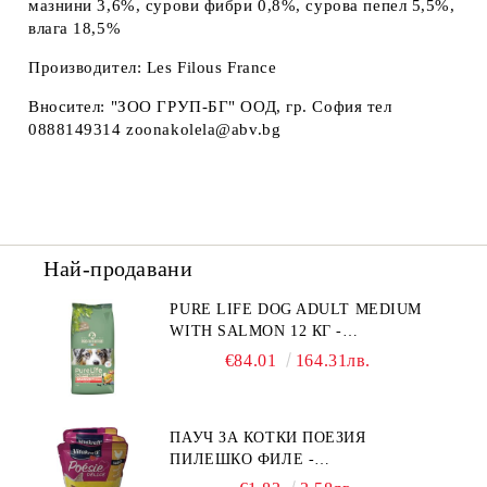
мазнини 3,6%, сурови фибри 0,8%, сурова пепел 5,5%,
влага 18,5%
Производител: Les Filous France
Вносител: "ЗОО ГРУП-БГ" ООД, гр. София тел
0888149314 zoonakolela@abv.bg
Най-продавани
PURE LIFE DOG ADULT MEDIUM
WITH SALMON 12 КГ -
ПЪЛНОЦЕННА ХРАНА ЗА
€84.01
164.31лв.
ПОРАСНАЛИ КУЧЕТА ОТ СРЕДНИ
ПОРОДИ НА ВЪЗРАСТ НАД 1 Г, С
ТЕГЛО ОТ 10 – 25 КГ, СЪС СЬОМГА.
ПАУЧ ЗА КОТКИ ПОЕЗИЯ
БЕЗ ЗЪРНО, БЕЗ ГЛУТЕН.
ПИЛЕШКО ФИЛЕ -
ПРОИЗВЕДЕНА ВЪВ ФРАНЦИЯ.
ПРОМОКОМПЛЕКТ 3 БР.