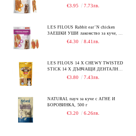
лакомство за куче, 100 г
€3.95
7.73лв.
LES FILOUS Rabbit ear’N chicken
ЗАЕШКИ УШИ лакомство за куче, 50
г
€4.30
8.41лв.
LES FILOUS 14 X CHEWY TWISTED
STICK 14 X ДЪВЧАЩИ ДЕНТАЛНИ
СОЛЕТИ за куче, УВИТИ
€3.80
7.43лв.
NATURAL пауч за куче с АГНЕ И
БОРОВИНКА, 500 г
€3.20
6.26лв.