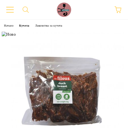
Начало
Кучета
Лакомства за кучета