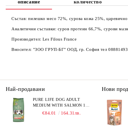
описание
количество
Състав: пилешко месо 72%, сурова кожа 25%, царевично 
Аналитични съставки: суров протеин 66,7%, сурови мазн
Производител: Les Filous France
Вносител: "ЗОО ГРУП-БГ" ООД, гр. София тел 08881493
Най-продавани
Нови про
PURE LIFE DOG ADULT
MEDIUM WITH SALMON 12
КГ - ПЪЛНОЦЕННА ХРАНА
€84.01
164.31лв.
ЗА ПОРАСНАЛИ КУЧЕТА ОТ
СРЕДНИ ПОРОДИ НА