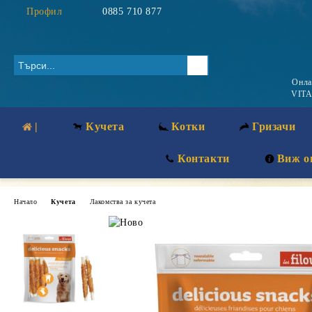
Профил
0885 710 877
Онл
VITA
|
Кучета
Котки
Гризачи
Контакти
Виж о
Начало
Кучета
Лакомства за кучета