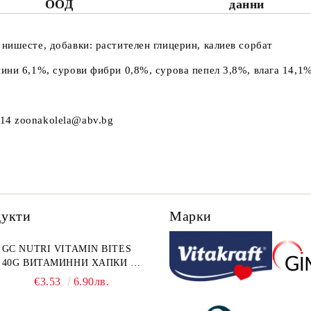
ООД
данни
нишесте, добавки: растителен глицерин, калиев сорбат
ини 6,1%, сурови фибри 0,8%, сурова пепел 3,8%, влага 14,1
14 zoonakolela@abv.bg
дукти
Марки
GC NUTRI VITAMIN BITES
40G ВИТАМИННИ ХАПКИ 40
г
€3.53
6.90лв.