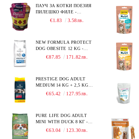
ВЪЗРАСТ НАД 1 Г, С ТЕГЛО
ПАУЧ ЗА КОТКИ ПОЕЗИЯ
ОТ 10 – 25 КГ, СЪС СЬОМГА.
ПИЛЕШКО ФИЛЕ -
БЕЗ ЗЪРНО, БЕЗ ГЛУТЕН.
ПРОМОКОМПЛЕКТ 3 БР.
ПРОИЗВЕДЕНА ВЪВ
€1.83
3.58лв.
ФРАНЦИЯ.
NEW FORMULA PROTECT
DOG OBESITE 12 KG -
ПЪЛНОЦЕННА ДИЕТИЧНА
€87.85
171.82лв.
ХРАНА ЗА КУЧЕТА СЪС
СПЕЦИФИЧНИ
ХРАНИТЕЛНИ
PRESTIGE DOG ADULT
ПОТРЕБНОСТИ:
MEDIUM 14 KG + 2,5 KG
"НАМАЛЯВАНЕ НА
ГРАТИС - ПЪЛНОЦЕННА
НАДНОРМЕНО ТЕГЛО".
€65.42
127.95лв.
ХРАНА ЗА ПОРАСНАЛИ
"РЕГУЛИРАНЕ НА ВНОСА
КУЧЕТА ОТ СРЕДНИ
НА ГЛЮКОЗА (DIABETES
ПОРОДИ. ПРОИЗВЕДЕНА
MELLITUS)."
PURE LIFE DOG ADULT
ВЪВ ФРАНЦИЯ.
MINI WITH DUCK 8 КГ -
ПЪЛНОЦЕННА ХРАНА ЗА
€63.04
123.30лв.
ПОРАСНАЛИ КУЧЕТА ОТ