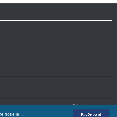
Моите лични данни
е повече...
Разбирам!