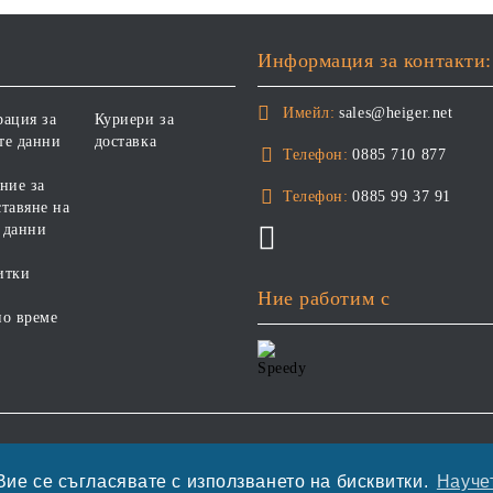
Информация за контакти:
Имейл:
sales@heiger.net
рация за
Куриери за
те данни
доставка
Телефон:
0885 710 877
ние за
Телефон:
0885 99 37 91
тавяне на
 данни
итки
Ние работим с
но време
етете нашата политика
Вие се съгласявате с използването на бисквитки.
Научет