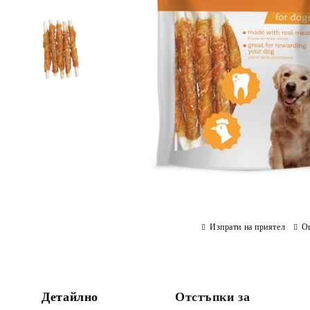
Изпрати на приятел
О
Детайлно
Отстъпки за