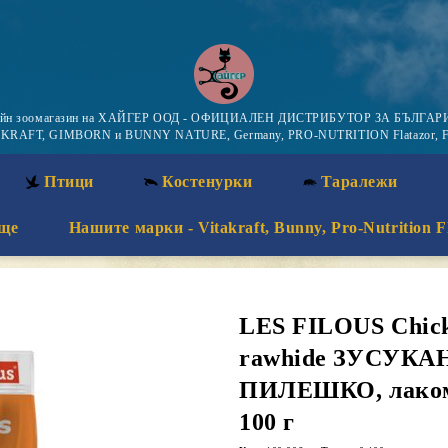
айн зоомагазин на ХАЙГЕР ООД - ОФИЦИАЛЕН ДИСТРИБУТОР ЗА БЪЛГАРИ
KRAFT, GIMBORN и BUNNY NATURE, Germany, PRO-NUTRITION Flatazor, F
Птици
Костенурки
Таралежи
ще
Нашите марки - Vitakraft, Bunny, Pro-Nutrition F
LES FILOUS Chic
rawhide ЗУСУК
ПИЛЕШКО, лакомс
100 г