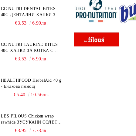
GC NUTRI DENTAL BITES
40G ДЕНТАЛНИ ХАПКИ ЗА
КОТКА 40 г
€3.53
6.90лв.
GC NUTRI TAURINE BITES
40G ХАПКИ ЗА КОТКА С
ТАУРИН 40 г
€3.53
6.90лв.
HEALTHFOOD HerbalAid 40 g
- Билкова помощ
€5.40
10.56лв.
LES FILOUS Chicken wrap
rawhide ЗУСУКАНИ СОЛЕТИ
С ПИЛЕШКО, лакомство за
€3.95
7.73лв.
куче, 100 г