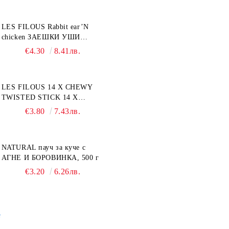
LES FILOUS Rabbit ear’N
chicken ЗАЕШКИ УШИ
лакомство за куче, 50 г
€4.30
8.41лв.
LES FILOUS 14 X CHEWY
TWISTED STICK 14 X
ДЪВЧАЩИ ДЕНТАЛНИ
€3.80
7.43лв.
СОЛЕТИ за куче, УВИТИ
NATURAL пауч за куче с
АГНЕ И БОРОВИНКА, 500 г
€3.20
6.26лв.
е