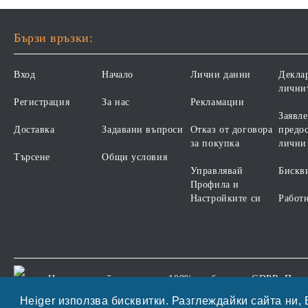
ДЕРМАТОЗИ И СИЛНО
ИЗРАЗЕНА ЗАГУБА НА
КОЗИНА". "НАМАЛЯВАНЕ
Бързи връзки:
НА НЕПОНОСИМОСТТА
КЪМ НЯКОИ СЪСТАВКИ И
Вход
Начало
Лични данни
Декла
ХРАНИ
лични
Регистрация
За нас
Рекламации
Заявле
Доставка
Задавани въпроси
Отказ от договора
предос
за покупка
лични
Търсене
Общи условия
Управлявай
Бискв
Профила и
Настройките си
Работ
Нашият онлайн магазин е 100% съобразен с GDPR.
Проч
GDPR
Heiger използва бисквитки. Разглеждайки сайта ни, 