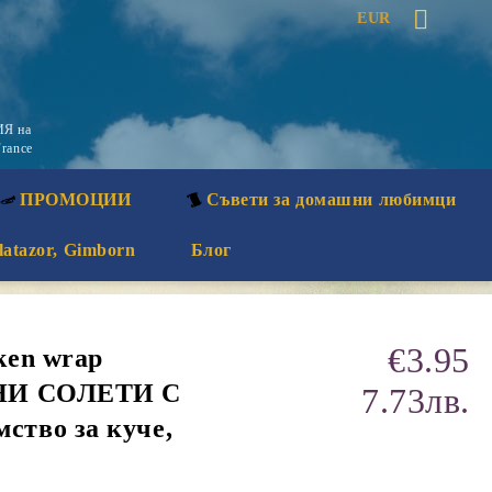
EUR
Я на
rance
ПРОМОЦИИ
Съвети за домашни любимци
latazor, Gimborn
Блог
€3.95
ken wrap
АНИ СОЛЕТИ С
7.73лв.
тво за куче,