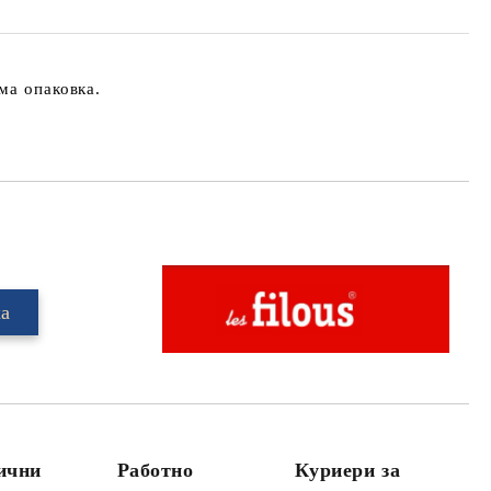
ма опаковка.
Добави в желани
лични
Работно
Куриери за