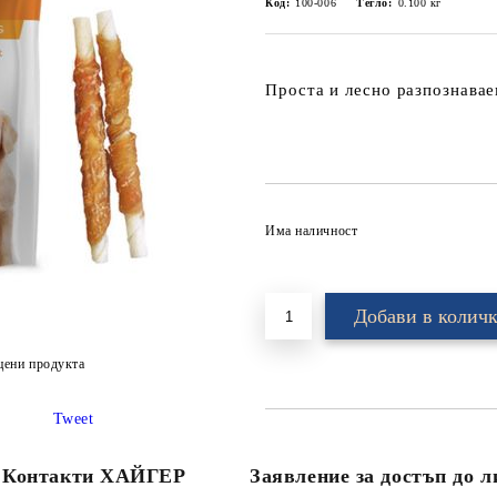
Код:
100-006
Тегло:
0.100
кг
Проста и лесно разпознавае
Има наличност
цени продукта
Tweet
Контакти ХАЙГЕР
Заявление за достъп до 