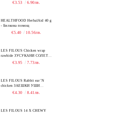
ТАУРИН 40 г
€3.53
6.90лв.
HEALTHFOOD HerbalAid 40 g
- Билкова помощ
€5.40
10.56лв.
LES FILOUS Chicken wrap
rawhide ЗУСУКАНИ СОЛЕТИ
С ПИЛЕШКО, лакомство за
€3.95
7.73лв.
куче, 100 г
LES FILOUS Rabbit ear’N
chicken ЗАЕШКИ УШИ
лакомство за куче, 50 г
€4.30
8.41лв.
LES FILOUS 14 X CHEWY