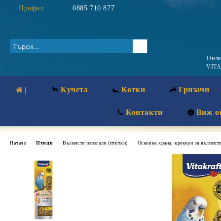
Профил
0885 710 877
Онл
VITA
|
Кучета
Котки
Гризачи
Контакти
Виж о
Начало
Птици
Вълнисти папагали (птички)
Основна храна, крекери за вълнист