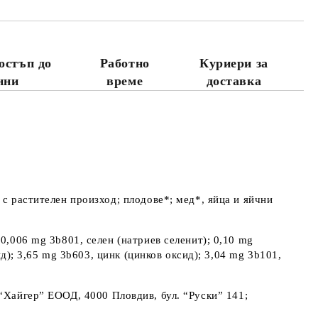
остъп до
Работно
Куриери за
нни
време
доставка
 с растителен произход; плодове*; мед*, яйца и яйчни
 0,006 mg 3b801, селен (натриев селенит); 0,10 mg
ид); 3,65 mg 3b603, цинк (цинков оксид); 3,04 mg 3b101,
 “Хайгер” ЕООД, 4000 Пловдив, бул. “Руски” 141;