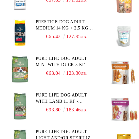
ХРАНА ЗА КУЧЕТА СЪС
СПЕЦИФИЧНИ
ХРАНИТЕЛНИ
PRESTIGE DOG ADULT
ПОТРЕБНОСТИ:
MEDIUM 14 KG + 2,5 KG
"НАМАЛЯВАНЕ НА
ГРАТИС - ПЪЛНОЦЕННА
НАДНОРМЕНО ТЕГЛО".
€65.42
127.95лв.
ХРАНА ЗА ПОРАСНАЛИ
"РЕГУЛИРАНЕ НА ВНОСА
КУЧЕТА ОТ СРЕДНИ
НА ГЛЮКОЗА (DIABETES
ПОРОДИ. ПРОИЗВЕДЕНА
MELLITUS)."
PURE LIFE DOG ADULT
ВЪВ ФРАНЦИЯ.
MINI WITH DUCK 8 КГ -
ПЪЛНОЦЕННА ХРАНА ЗА
€63.04
123.30лв.
ПОРАСНАЛИ КУЧЕТА ОТ
ДРЕБНИ ПОРОДИ НА
ВЪЗРАСТ НАД 10 МЕСЕЦА И
PURE LIFE DOG ADULT
С ТЕГЛО ПОД 10 КГ, С
WITH LAMB 11 КГ -
ПАТИЦА. БЕЗ ЗЪРНО, БЕЗ
ПЪЛНОЦЕННА ХРАНА ЗА
ГЛУТЕН. ПРОИЗВЕДЕНА
€93.80
183.46лв.
ПОРАСНАЛИ КУЧЕТА С
ВЪВ ФРАНЦИЯ.
ЧУВСТВИТЕЛНО
ХРАНОСМИЛАНЕ, С АГНЕ.
PURE LIFE DOG ADULT
ПОДХОДЯЩА ЗА КУЧЕТА
LIGHT AND/OR STERILIZED
ОТ ВСИЧКИ ПОРОДИ НА