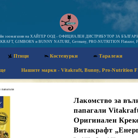
айн зоомагазин на ХАЙГЕР ООД - ОФИЦИАЛЕН ДИСТРИБУТОР ЗА БЪЛГАРИ
KRAFT, GIMBORN и BUNNY NATURE, Germany, PRO-NUTRITION Flatazor, F
Птици
Костенурки
Таралежи
ще
Нашите марки - Vitakraft, Bunny, Pro-Nutrition F
и папагали
Лакомство за въл
папагали Vitakraft
Оригинален Крек
Витакрафт „Енерг