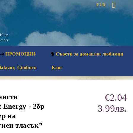
EUR
Я на
rance
ПРОМОЦИИ
Съвети за домашни любимци
latazor, Gimborn
Блог
€2.04
нисти
 Energy - 2бр
3.99лв.
ер на
иен тласък”