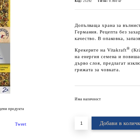
Код:
21292
Тегло:
0.060
кг
Допълваща храна за вълнист
Германия. Рецепта без заха
качество. В опаковка, запа
®
Крекерите на Vitakraft
(Kr
на енергия семена и повиша
дърво слоя, предлагат изкл
грижата за човката.
Има наличност
цени продукта
Tweet