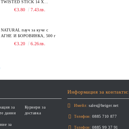
TWISTED STICK 14 X
ДЪВЧАЩИ ДЕНТАЛНИ
€3.80
7.43лв.
СОЛЕТИ за куче, УВИТИ
NATURAL пауч за куче с
АГНЕ И БОРОВИНКА, 500 г
€3.20
6.26лв.
е
Информация за контакти:
Имейл:
sales@heiger.net
рация за
Куриери за
те данни
доставка
Телефон:
0885 710 877
ние за
Телефон:
0885 99 37 91