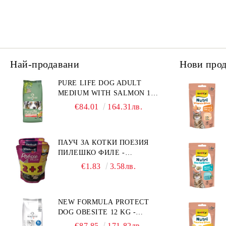
Най-продавани
Нови про
PURE LIFE DOG ADULT
MEDIUM WITH SALMON 12
КГ - ПЪЛНОЦЕННА ХРАНА
€84.01
164.31лв.
ЗА ПОРАСНАЛИ КУЧЕТА ОТ
СРЕДНИ ПОРОДИ НА
ВЪЗРАСТ НАД 1 Г, С ТЕГЛО
ПАУЧ ЗА КОТКИ ПОЕЗИЯ
ОТ 10 – 25 КГ, СЪС СЬОМГА.
ПИЛЕШКО ФИЛЕ -
БЕЗ ЗЪРНО, БЕЗ ГЛУТЕН.
ПРОМОКОМПЛЕКТ 3 БР.
ПРОИЗВЕДЕНА ВЪВ
€1.83
3.58лв.
ФРАНЦИЯ.
NEW FORMULA PROTECT
DOG OBESITE 12 KG -
ПЪЛНОЦЕННА ДИЕТИЧНА
€87.85
171.82лв.