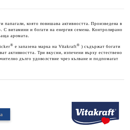
и папагали, която повишава активността. Произведена в
р. С витамини и богати на енергия семена.
Контролирано
зваща аромата.
®
®
äcker
e запазена марка на Vitakraft
) съдържат богати
ват активността. Три вкусни, изпечени върху естествено
ючително дълго удоволствие чрез кълване и подпомагат
Добави в желани