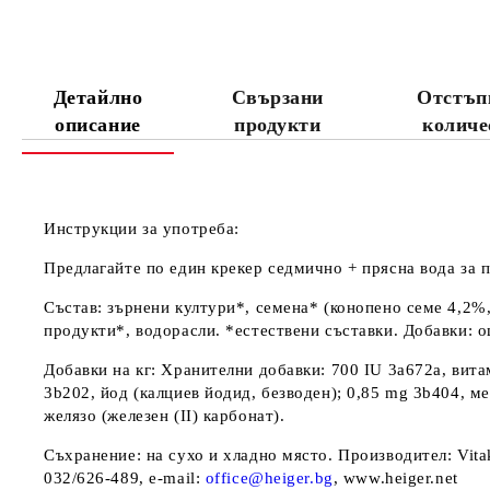
Детайлно
Свързани
Отстъп
описание
продукти
количе
Инструкции за употреба:
Предлагайте по един крекер седмично + прясна вода за п
Състав:
зърнени култури*, семена* (конопено семе 4,2%,
продукти*, водорасли. *естествени съставки.
Добавки
: 
Добавки на кг
:
Хранителни добавки:
700 IU 3a672a, вита
3b202, йод (калциев йодид, безводен); 0,85 mg 3b404, мед
желязо (железен (II) карбонат).
Съхранение
: на сухо и хладно място.
Производител
: Vit
032/626-489, e-mail:
office@heiger.bg
, www.heiger.net