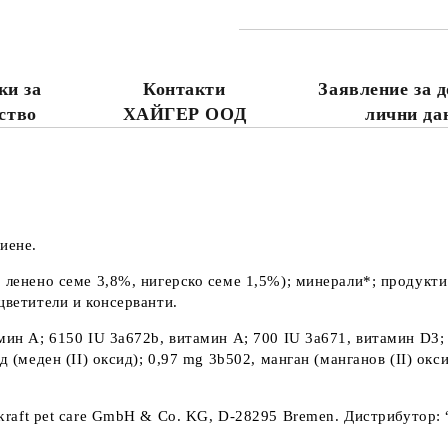
ки за
Контакти
Заявление за д
ство
ХАЙГЕР ООД
лични да
иене.
 ленено семе 3,8%, нигерско семе 1,5%); минерали*; продукти
оцветители и консерванти.
мин A; 6150 IU 3a672b, витамин A; 700 IU 3a671, витамин D
3
;
 (меден (II) оксид); 0,97 mg 3b502, манган (манганов (II) окс
akraft pet care GmbH & Co. KG, D-28295 Bremen.
Дистрибутор
: