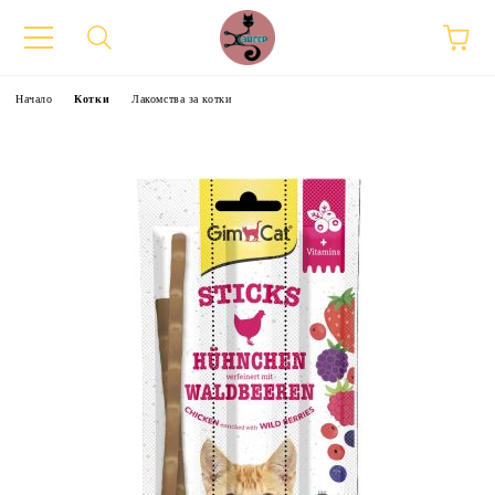
Начало
Котки
Лакомства за котки