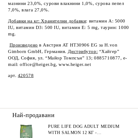
мазнини 23,0%, сурови влакнини 1,0%, сурова пепел
7,0%, влага 27,0%.
Добавки на кг: Хранителни добавки
: витамин А: 5000
IU, витамин D
3
: 500 IU, витамин Е: 5 mg, таурин: 1000
mg.
Произведено
в Австрия AT HT30906 EG за H.von
Gimborn GmbH, Германия.
Дистрибутор:
“Хайгер”
ООД, София, ул. “Майор Томпсън” 13; 0885710877, e-
mail: office@heiger.bg, www.heiger.net
арт.
420
578
Най-продавани
PURE LIFE DOG ADULT MEDIUM
WITH SALMON 12 КГ -