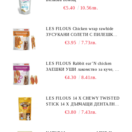
€5.40
10.56лв.
LES FILOUS Chicken wrap rawhide
ЗУСУКАНИ СОЛЕТИ С ПИЛЕШКО,
лакомство за куче, 100 г
€3.95
7.73лв.
LES FILOUS Rabbit ear’N chicken
ЗАЕШКИ УШИ лакомство за куче, 50
г
€4.30
8.41лв.
LES FILOUS 14 X CHEWY TWISTED
STICK 14 X ДЪВЧАЩИ ДЕНТАЛНИ
СОЛЕТИ за куче, УВИТИ
€3.80
7.43лв.