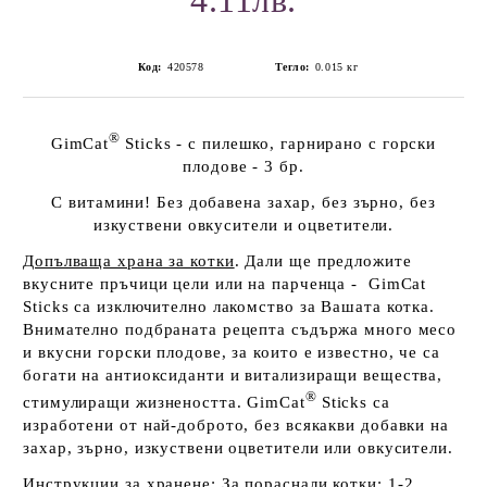
4.11лв.
Код:
420578
Тегло:
0.015
кг
®
GimCat
Sticks - с пилешко, гарнирано с горски
плодове - 3 бр.
С витамини! Без добавена захар, без зърно, без
изкуствени овкусители и оцветители.
Допълваща храна за котки
.
Дали ще предложите
вкусните пръчици цели или на парченца - GimCat
Sticks са изключително лакомство за Вашата котка.
Внимателно подбраната рецепта съдържа много месо
и вкусни горски плодове, за които е известно, че са
богати на антиоксиданти и витализиращи вещества,
®
стимулиращи жизнеността. GimCat
Sticks са
изработени от най-доброто, без всякакви добавки на
захар, зърно, изкуствени оцветители или овкусители.
Инструкции за хранене
: За пораснали котки: 1-2