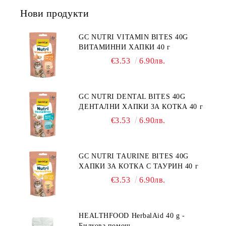
ДЕРМАТОЗИ И СИЛНО ИЗРАЗЕНА
Нови продукти
ЗАГУБА НА КОЗИНА".
"НАМАЛЯВАНЕ НА
НЕПОНОСИМОСТТА КЪМ НЯКОИ
GC NUTRI VITAMIN BITES 40G
СЪСТАВКИ И ХРАНИ
ВИТАМИННИ ХАПКИ 40 г
€3.53
6.90лв.
GC NUTRI DENTAL BITES 40G
ДЕНТАЛНИ ХАПКИ ЗА КОТКА 40 г
€3.53
6.90лв.
GC NUTRI TAURINE BITES 40G
ХАПКИ ЗА КОТКА С ТАУРИН 40 г
€3.53
6.90лв.
HEALTHFOOD HerbalAid 40 g -
Билкова помощ