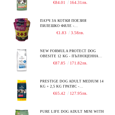
ПЪЛНОЦЕННА ХРАНА ЗА
€84.01
164.31лв.
ПОРАСНАЛИ КУЧЕТА ОТ СРЕДНИ
ПОРОДИ НА ВЪЗРАСТ НАД 1 Г, С
ТЕГЛО ОТ 10 – 25 КГ, СЪС СЬОМГА.
ПАУЧ ЗА КОТКИ ПОЕЗИЯ
БЕЗ ЗЪРНО, БЕЗ ГЛУТЕН.
ПИЛЕШКО ФИЛЕ -
ПРОИЗВЕДЕНА ВЪВ ФРАНЦИЯ.
ПРОМОКОМПЛЕКТ 3 БР.
€1.83
3.58лв.
NEW FORMULA PROTECT DOG
OBESITE 12 KG - ПЪЛНОЦЕННА
ДИЕТИЧНА ХРАНА ЗА КУЧЕТА
€87.85
171.82лв.
СЪС СПЕЦИФИЧНИ ХРАНИТЕЛНИ
ПОТРЕБНОСТИ: "НАМАЛЯВАНЕ
НА НАДНОРМЕНО ТЕГЛО".
PRESTIGE DOG ADULT MEDIUM 14
"РЕГУЛИРАНЕ НА ВНОСА НА
KG + 2,5 KG ГРАТИС -
ГЛЮКОЗА (DIABETES MELLITUS)."
ПЪЛНОЦЕННА ХРАНА ЗА
€65.42
127.95лв.
ПОРАСНАЛИ КУЧЕТА ОТ СРЕДНИ
ПОРОДИ. ПРОИЗВЕДЕНА ВЪВ
ФРАНЦИЯ.
PURE LIFE DOG ADULT MINI WITH