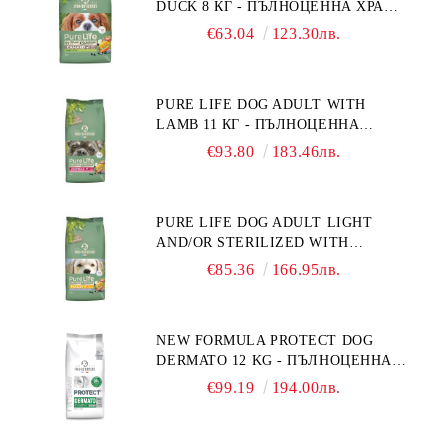
DUCK 8 КГ - ПЪЛНОЦЕННА ХРАНА
ЗА ПОРАСНАЛИ КУЧЕТА ОТ
€63.04
123.30лв.
ДРЕБНИ ПОРОДИ НА ВЪЗРАСТ
НАД 10 МЕСЕЦА И С ТЕГЛО ПОД
10 КГ, С ПАТИЦА. БЕЗ ЗЪРНО, БЕЗ
PURE LIFE DOG ADULT WITH
ГЛУТЕН. ПРОИЗВЕДЕНА ВЪВ
LAMB 11 КГ - ПЪЛНОЦЕННА
ФРАНЦИЯ.
ХРАНА ЗА ПОРАСНАЛИ КУЧЕТА С
€93.80
183.46лв.
ЧУВСТВИТЕЛНО ХРАНОСМИЛАНЕ,
С АГНЕ. ПОДХОДЯЩА ЗА КУЧЕТА
ОТ ВСИЧКИ ПОРОДИ НА ВЪЗРАСТ
PURE LIFE DOG ADULT LIGHT
НАД 1 ГОДИНА. БЕЗ ЗЪРНО, БЕЗ
AND/OR STERILIZED WITH
ГЛУТЕН. ПРОИЗВЕДЕНА ВЪВ
CHICKEN 12 КГ - ПЪЛНОЦЕННА
ФРАНЦИЯ.
€85.36
166.95лв.
ХРАНА ЗА ПОРАСНАЛИ КУЧЕТА
СЪС СКЛОННОСТ КЪМ
НАДНОРМЕНО ТЕГЛО И/ИЛИ
NEW FORMULA PROTECT DOG
КАСТРИРАНИ КУЧЕТА ОТ ВСИЧКИ
DERMATO 12 KG - ПЪЛНОЦЕННА
ПОРОДИ НА ВЪЗРАСТ НАД 1
ДИЕТИЧНА ХРАНА ЗА КУЧЕТА
ГОДИНА, С ПИЛЕ. БЕЗ ЗЪРНО, БЕЗ
€99.19
194.00лв.
СЪС СПЕЦИФИЧНИ ХРАНИТЕЛНИ
ГЛУТЕН. ПРОИЗВОДСТВО
ПОТРЕБНОСТИ - "ПОДПОМАГАНЕ
ФРАНЦИЯ.
НА КОЖНАТА ФУНКЦИЯ ПРИ