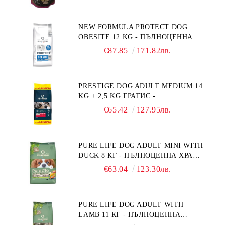
NEW FORMULA PROTECT DOG
OBESITE 12 KG - ПЪЛНОЦЕННА
ДИЕТИЧНА ХРАНА ЗА КУЧЕТА
€87.85
171.82лв.
СЪС СПЕЦИФИЧНИ ХРАНИТЕЛНИ
ПОТРЕБНОСТИ: "НАМАЛЯВАНЕ
НА НАДНОРМЕНО ТЕГЛО".
PRESTIGE DOG ADULT MEDIUM 14
"РЕГУЛИРАНЕ НА ВНОСА НА
KG + 2,5 KG ГРАТИС -
ГЛЮКОЗА (DIABETES MELLITUS)."
ПЪЛНОЦЕННА ХРАНА ЗА
€65.42
127.95лв.
ПОРАСНАЛИ КУЧЕТА ОТ СРЕДНИ
ПОРОДИ. ПРОИЗВЕДЕНА ВЪВ
ФРАНЦИЯ.
PURE LIFE DOG ADULT MINI WITH
DUCK 8 КГ - ПЪЛНОЦЕННА ХРАНА
ЗА ПОРАСНАЛИ КУЧЕТА ОТ
€63.04
123.30лв.
ДРЕБНИ ПОРОДИ НА ВЪЗРАСТ
НАД 10 МЕСЕЦА И С ТЕГЛО ПОД
10 КГ, С ПАТИЦА. БЕЗ ЗЪРНО, БЕЗ
PURE LIFE DOG ADULT WITH
ГЛУТЕН. ПРОИЗВЕДЕНА ВЪВ
LAMB 11 КГ - ПЪЛНОЦЕННА
ФРАНЦИЯ.
ХРАНА ЗА ПОРАСНАЛИ КУЧЕТА С