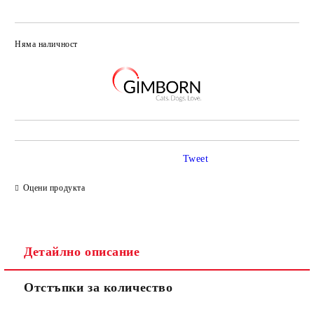
Няма наличност
Добави в желани
Tweet
Оцени продукта
Детайлно описание
Отстъпки за количество