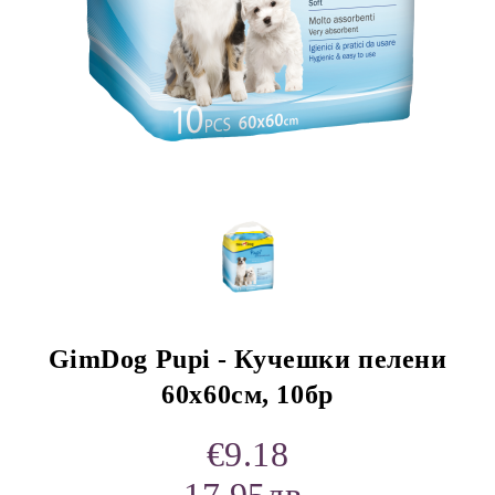
rition Flatazor,
GimDog Pupi - Кучешки пелени
60х60см, 10бр
€9.18