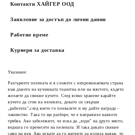
Контакти ХАЙГЕР ООД
Заявление за достъп до лични данни
Работно време
Куриери за доставка
Указание:
Разгърнете пелената и я сложете с непромокаемата страна
към дъното на кучешката тоалетна или на мястото, където
желаете да свикне кучето. След всяко хранене карайте
кучето да стои на пелената, докато си свърши
„работата”,след което го похвалете и му дайте награда -
лакомство. Така то ще разбере, че е направило каквото
трябва. Ако забележите, че иска да „ходи” на друго място,
веднага го пренесете на пелената. И така докато свикне
само на нея. Ако искате да го научите да излиза навън, то