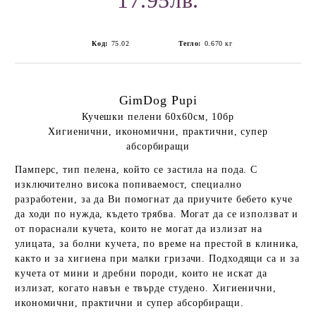
17.95лв.
Код:
75.02
Тегло:
0.670
кг
GimDog Pupi
Кучешки пелени 60х60см, 10бр
Хигиенични, икономични, практични, супер
абсорбиращи
Памперс, тип пелена, който се застила на пода. С
изключително висока попиваемост, специално
разработени, за да Ви помогнат да приучите бебето куче
да ходи по нужда, където трябва. Могат да се използват и
от пораснали кучета, които не могат да излизат на
улицата, за болни кучета, по време на престой в клиника,
както и за хигиена при малки гризачи. Подходящи са и за
кучета от мини и дребни породи, които не искат да
излизат, когато навън е твърде студено. Хигиенични,
икономични, практични и супер абсорбиращи.