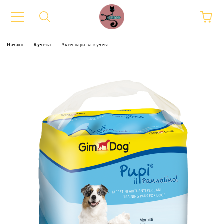
Начало
Кучета
Аксесоари за кучета