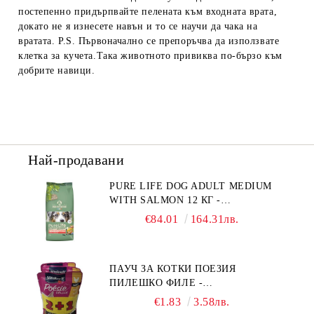
постепенно придърпвайте пелената към входната врата,
докато не я изнесете навън и то се научи да чака на
вратата. P.S. Първоначално се препоръчва да използвате
клетка за кучета.Така животното привиква по-бързо към
добрите навици.
Най-продавани
PURE LIFE DOG ADULT MEDIUM
WITH SALMON 12 КГ -
ПЪЛНОЦЕННА ХРАНА ЗА
€84.01
164.31лв.
ПОРАСНАЛИ КУЧЕТА ОТ СРЕДНИ
ПОРОДИ НА ВЪЗРАСТ НАД 1 Г, С
ТЕГЛО ОТ 10 – 25 КГ, СЪС СЬОМГА.
ПАУЧ ЗА КОТКИ ПОЕЗИЯ
БЕЗ ЗЪРНО, БЕЗ ГЛУТЕН.
ПИЛЕШКО ФИЛЕ -
ПРОИЗВЕДЕНА ВЪВ ФРАНЦИЯ.
ПРОМОКОМПЛЕКТ 3 БР.
€1.83
3.58лв.