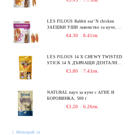
LES FILOUS Rabbit ear’N chicken
ЗАЕШКИ УШИ лакомство за куче, 50
г
€4.30
8.41лв.
LES FILOUS 14 X CHEWY TWISTED
STICK 14 X ДЪВЧАЩИ ДЕНТАЛНИ
СОЛЕТИ за куче, УВИТИ
€3.80
7.43лв.
NATURAL пауч за куче с АГНЕ И
БОРОВИНКА, 500 г
€3.20
6.26лв.
Абонирай се