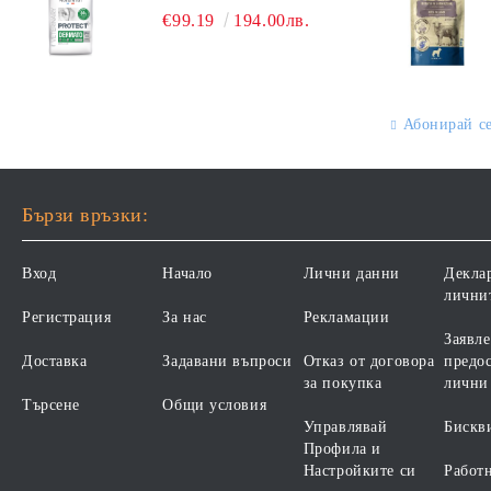
ПЪЛНОЦЕННА ДИЕТИЧНА
ОТ ВСИЧКИ ПОРОДИ НА
€99.19
194.00лв.
ХРАНА ЗА КУЧЕТА СЪС
ВЪЗРАСТ НАД 1 ГОДИНА, С
СПЕЦИФИЧНИ
ПИЛЕ. БЕЗ ЗЪРНО, БЕЗ
ХРАНИТЕЛНИ
ГЛУТЕН. ПРОИЗВОДСТВО
ПОТРЕБНОСТИ -
ФРАНЦИЯ.
"ПОДПОМАГАНЕ НА
Абонирай с
КОЖНАТА ФУНКЦИЯ ПРИ
ДЕРМАТОЗИ И СИЛНО
ИЗРАЗЕНА ЗАГУБА НА
КОЗИНА". "НАМАЛЯВАНЕ
Бързи връзки:
НА НЕПОНОСИМОСТТА
КЪМ НЯКОИ СЪСТАВКИ И
Вход
Начало
Лични данни
Декла
ХРАНИ
лични
Регистрация
За нас
Рекламации
Заявле
Доставка
Задавани въпроси
Отказ от договора
предос
за покупка
лични
Търсене
Общи условия
Управлявай
Бискв
Профила и
Настройките си
Работ