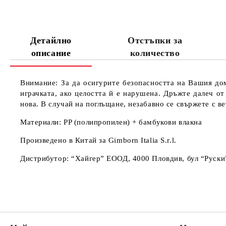
Детайлно
Отстъпки за
описание
количество
Внимание:
За да осигурите безопасността на Вашия до
играчката, ако целостта й е нарушена. Дръжте далеч от
нова. В случай на поглъщане, незабавно се свържете с в
Материали:
PP (полипропилен) + бамбукови влакна
Произведено в
Китай за Gimborn Italia S.r.l.
Дистрибутор:
“Хайгер” ЕООД, 4000 Пловдив, бул “Руски” 