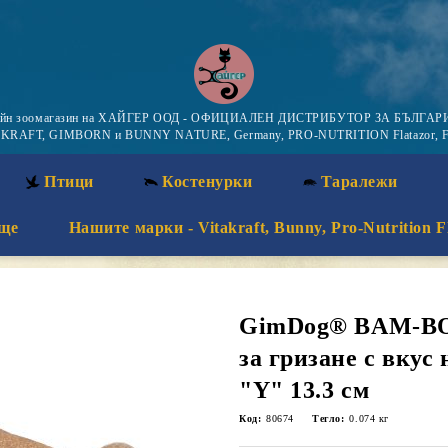
айн зоомагазин на ХАЙГЕР ООД - ОФИЦИАЛЕН ДИСТРИБУТОР ЗА БЪЛГАРИ
KRAFT, GIMBORN и BUNNY NATURE, Germany, PRO-NUTRITION Flatazor, F
Птици
Костенурки
Таралежи
ще
Нашите марки - Vitakraft, Bunny, Pro-Nutrition F
GimDog® BAM-BO
за гризане с вкус
"Y" 13.3 см
Код:
80674
Тегло:
0.074
кг