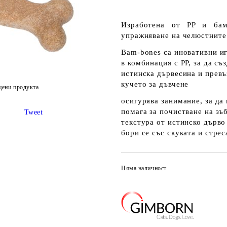
Изработена от PP и бам
упражняване на челюстните
Bam-bones са иновативни иг
в комбинация с PP, за да съ
истинска дървесина и превъ
кучето за дъвчене
цени продукта
осигурява занимание, за да
помага за почистване на зъ
Tweet
текстура от истинско дърво
бори се със скуката и стрес
Няма наличност