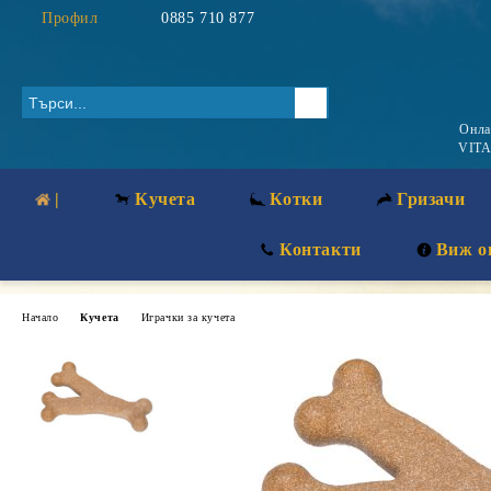
Профил
0885 710 877
Онл
VITA
|
Кучета
Котки
Гризачи
Контакти
Виж о
Начало
Кучета
Играчки за кучета