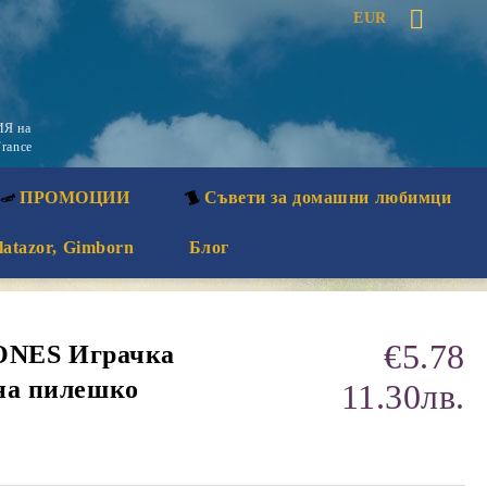
EUR
Я на
rance
ПРОМОЦИИ
Съвети за домашни любимци
latazor, Gimborn
Блог
€5.78
NES Играчка
 на пилешко
11.30лв.