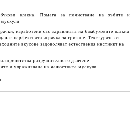
букови влакна. Помага за почистване на зъбите и
 мускули.
рачки, изработени със здравината на бамбуковите влакна
здадат перфектната играчка за гризане. Текстурата от
зходните вкусове задоволяват естествения инстинкт на
 възпрепятства разрушителното дъвчене
бите и упражняване на челюстните мускули
а
Добави в желани