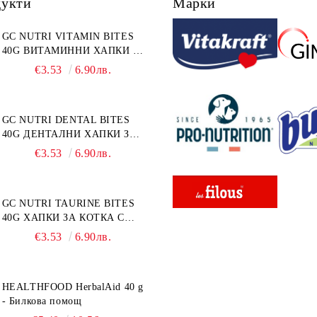
дукти
Марки
GC NUTRI VITAMIN BITES
40G ВИТАМИННИ ХАПКИ 40
г
€3.53
6.90лв.
GC NUTRI DENTAL BITES
40G ДЕНТАЛНИ ХАПКИ ЗА
КОТКА 40 г
€3.53
6.90лв.
GC NUTRI TAURINE BITES
40G ХАПКИ ЗА КОТКА С
ТАУРИН 40 г
€3.53
6.90лв.
HEALTHFOOD HerbalAid 40 g
- Билкова помощ