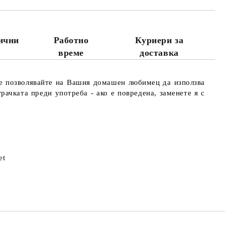
лични
Работно
Куриери за
време
доставка
Не позволявайте на Вашия домашен любимец да използва
рачката преди употреба - ако е повредена, заменете я с
et