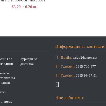
АГНЕ И БОРОВИНКА, 500 г
€3.20
6.26лв.
е
Информация за контакти:
Имейл:
sales@heiger.net
рация за
Куриери за
те данни
доставка
Телефон:
0885 710 877
ние за
Телефон:
0885 99 37 91
тавяне на
 данни
итки
Ние работим с
но време