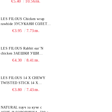
€5.40
10.56лв.
LES FILOUS Chicken wrap
rawhide ЗУСУКАНИ СОЛЕТИ
С ПИЛЕШКО, лакомство за
€3.95
7.73лв.
куче, 100 г
LES FILOUS Rabbit ear’N
chicken ЗАЕШКИ УШИ
лакомство за куче, 50 г
€4.30
8.41лв.
LES FILOUS 14 X CHEWY
TWISTED STICK 14 X
ДЪВЧАЩИ ДЕНТАЛНИ
€3.80
7.43лв.
СОЛЕТИ за куче, УВИТИ
NATURAL пауч за куче с