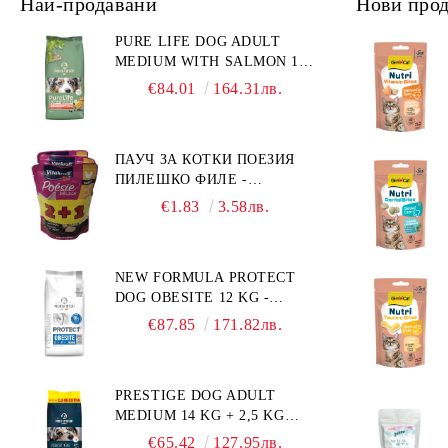
Най-продавани
Нови про
PURE LIFE DOG ADULT
MEDIUM WITH SALMON 12
КГ - ПЪЛНОЦЕННА ХРАНА
€84.01
164.31лв.
ЗА ПОРАСНАЛИ КУЧЕТА ОТ
СРЕДНИ ПОРОДИ НА
ВЪЗРАСТ НАД 1 Г, С ТЕГЛО
ПАУЧ ЗА КОТКИ ПОЕЗИЯ
ОТ 10 – 25 КГ, СЪС СЬОМГА.
ПИЛЕШКО ФИЛЕ -
БЕЗ ЗЪРНО, БЕЗ ГЛУТЕН.
ПРОМОКОМПЛЕКТ 3 БР.
ПРОИЗВЕДЕНА ВЪВ
€1.83
3.58лв.
ФРАНЦИЯ.
NEW FORMULA PROTECT
DOG OBESITE 12 KG -
ПЪЛНОЦЕННА ДИЕТИЧНА
€87.85
171.82лв.
ХРАНА ЗА КУЧЕТА СЪС
СПЕЦИФИЧНИ
ХРАНИТЕЛНИ
PRESTIGE DOG ADULT
ПОТРЕБНОСТИ:
MEDIUM 14 KG + 2,5 KG
"НАМАЛЯВАНЕ НА
ГРАТИС - ПЪЛНОЦЕННА
НАДНОРМЕНО ТЕГЛО".
€65.42
127.95лв.