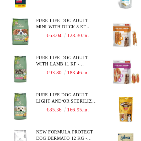
ХРАНА ЗА ПОРАСНАЛИ
"РЕГУЛИРАНЕ НА ВНОСА
КУЧЕТА ОТ СРЕДНИ
НА ГЛЮКОЗА (DIABETES
ПОРОДИ. ПРОИЗВЕДЕНА
MELLITUS)."
PURE LIFE DOG ADULT
ВЪВ ФРАНЦИЯ.
MINI WITH DUCK 8 КГ -
ПЪЛНОЦЕННА ХРАНА ЗА
€63.04
123.30лв.
ПОРАСНАЛИ КУЧЕТА ОТ
ДРЕБНИ ПОРОДИ НА
ВЪЗРАСТ НАД 10 МЕСЕЦА И
PURE LIFE DOG ADULT
С ТЕГЛО ПОД 10 КГ, С
WITH LAMB 11 КГ -
ПАТИЦА. БЕЗ ЗЪРНО, БЕЗ
ПЪЛНОЦЕННА ХРАНА ЗА
ГЛУТЕН. ПРОИЗВЕДЕНА
€93.80
183.46лв.
ПОРАСНАЛИ КУЧЕТА С
ВЪВ ФРАНЦИЯ.
ЧУВСТВИТЕЛНО
ХРАНОСМИЛАНЕ, С АГНЕ.
PURE LIFE DOG ADULT
ПОДХОДЯЩА ЗА КУЧЕТА
LIGHT AND/OR STERILIZED
ОТ ВСИЧКИ ПОРОДИ НА
WITH CHICKEN 12 КГ -
ВЪЗРАСТ НАД 1 ГОДИНА.
€85.36
166.95лв.
ПЪЛНОЦЕННА ХРАНА ЗА
БЕЗ ЗЪРНО, БЕЗ ГЛУТЕН.
ПОРАСНАЛИ КУЧЕТА СЪС
ПРОИЗВЕДЕНА ВЪВ
СКЛОННОСТ КЪМ
ФРАНЦИЯ.
NEW FORMULA PROTECT
НАДНОРМЕНО ТЕГЛО И/
DOG DERMATO 12 KG -
ИЛИ КАСТРИРАНИ КУЧЕТА