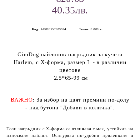
40.35лв.
Код:
AK080252509914
Тегло:
0.000
кг
GimDog найлонов нагръдник за кучета
Harlem, с Х-форма, размер L - в различни
цветове
2.5*65-99 см
ВАЖНО
: За избор на цвят премини по-долу
- над бутона "Добави в количка".
Този нагръдник с Х-форма се отличава с мек, устойчив на
износване найлон. Осигурява по-удобно прилепване и