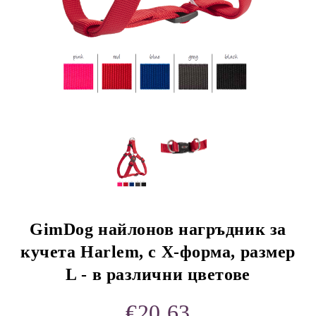
rition Flatazor,
GimDog найлонов нагръдник за
кучета Harlem, с Х-форма, размер
L - в различни цветове
€20.63