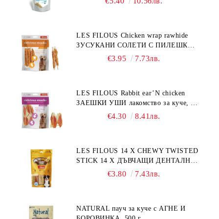
€5.40
10.56лв.
LES FILOUS Chicken wrap rawhide
ЗУСУКАНИ СОЛЕТИ С ПИЛЕШКО,
лакомство за куче, 100 г
€3.95
7.73лв.
LES FILOUS Rabbit ear’N chicken
ЗАЕШКИ УШИ лакомство за куче, 50
г
€4.30
8.41лв.
LES FILOUS 14 X CHEWY TWISTED
STICK 14 X ДЪВЧАЩИ ДЕНТАЛНИ
СОЛЕТИ за куче, УВИТИ
€3.80
7.43лв.
NATURAL пауч за куче с АГНЕ И
БОРОВИНКА, 500 г