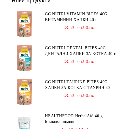
Нови продукти
ЗАГУБА НА КОЗИНА".
"НАМАЛЯВАНЕ НА
НЕПОНОСИМОСТТА КЪМ НЯКОИ
GC NUTRI VITAMIN BITES 40G
СЪСТАВКИ И ХРАНИ
ВИТАМИННИ ХАПКИ 40 г
€3.53
6.90лв.
GC NUTRI DENTAL BITES 40G
ДЕНТАЛНИ ХАПКИ ЗА КОТКА 40 г
€3.53
6.90лв.
GC NUTRI TAURINE BITES 40G
ХАПКИ ЗА КОТКА С ТАУРИН 40 г
€3.53
6.90лв.
HEALTHFOOD HerbalAid 40 g -
Билкова помощ