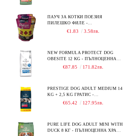
ПОРОДИ НА ВЪЗРАСТ НАД 1 Г, С
ТЕГЛО ОТ 10 – 25 КГ, СЪС СЬОМГА.
ПАУЧ ЗА КОТКИ ПОЕЗИЯ
БЕЗ ЗЪРНО, БЕЗ ГЛУТЕН.
ПИЛЕШКО ФИЛЕ -
ПРОИЗВЕДЕНА ВЪВ ФРАНЦИЯ.
ПРОМОКОМПЛЕКТ 3 БР.
€1.83
3.58лв.
NEW FORMULA PROTECT DOG
OBESITE 12 KG - ПЪЛНОЦЕННА
ДИЕТИЧНА ХРАНА ЗА КУЧЕТА
€87.85
171.82лв.
СЪС СПЕЦИФИЧНИ ХРАНИТЕЛНИ
ПОТРЕБНОСТИ: "НАМАЛЯВАНЕ
НА НАДНОРМЕНО ТЕГЛО".
PRESTIGE DOG ADULT MEDIUM 14
"РЕГУЛИРАНЕ НА ВНОСА НА
KG + 2,5 KG ГРАТИС -
ГЛЮКОЗА (DIABETES MELLITUS)."
ПЪЛНОЦЕННА ХРАНА ЗА
€65.42
127.95лв.
ПОРАСНАЛИ КУЧЕТА ОТ СРЕДНИ
ПОРОДИ. ПРОИЗВЕДЕНА ВЪВ
ФРАНЦИЯ.
PURE LIFE DOG ADULT MINI WITH
DUCK 8 КГ - ПЪЛНОЦЕННА ХРАНА