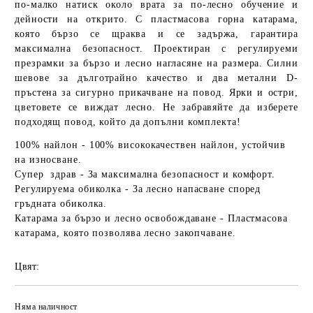
по-малко натиск около врата за по-лесно обучение и
дейности на открито. С пластмасова горна катарама,
която бързо се щраква и се задържа, гарантира
максимална безопасност. Проектиран с регулируеми
презрамки за бързо и лесно нагласяне на размера. Силни
шевове за дълготрайно качество и два метални D-
пръстена за сигурно прикачване на повод. Ярки и остри,
цветовете се виждат лесно. Не забравяйте да изберете
подходящ повод, който да допълни комплекта!
100% найлон
- 100% висококачествен найлон, устойчив
на износване.
Супер здрав
- За максимална безопасност и комфорт.
Регулируема обиколка -
За лесно напасване според
гръдната обиколка.
Катарама за бързо и лесно освобождаване -
Пластмасова
катарама, която позволява лесно закопчаване.
Цвят:
Няма наличност
Добави в желани