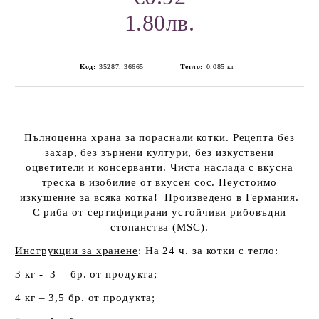
1.80лв.
Код:
35287; 36665
Тегло:
0.085
кг
Пълноценна храна за пораснали котки
. Рецепта без
захар, без зърнени култури, без изкуствени
оцветители и консерванти. Чиста наслада с вкусна
треска в изобилие от вкусен сос. Неустоимо
изкушение за всяка котка! Произведено в Германия.
С риба от сертифицирани устойчиви рибовъдни
стопанства (
MSC).
Инструкции за хранене
: На 24 ч. за котки с тегло:
3 кг - 3 бр. от продукта;
4 кг – 3,5 бр. от продукта;