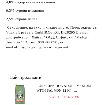
4,0% съдържание на мазнини
0,3% сурови влакнини;
2,5% сурова пепел.
Съхранение
: на сухо и хладно място.
Произведено за
:
Vitakraft pet care GmbH&Co.KG; D-28295 Bremen.
Дистрибутор
: “Хайгер” ООД, София, ул. “Майор
Томпсън” 13; тел.: 0885993791, e-
mail:office@heiger.bg, www.heiger.net.
Най-продавани
PURE LIFE DOG ADULT MEDIUM
WITH SALMON 12 КГ -
ПЪЛНОЦЕННА ХРАНА ЗА
€84.01
164.31лв.
ПОРАСНАЛИ КУЧЕТА ОТ СРЕДНИ
ПОРОДИ НА ВЪЗРАСТ НАД 1 Г, С