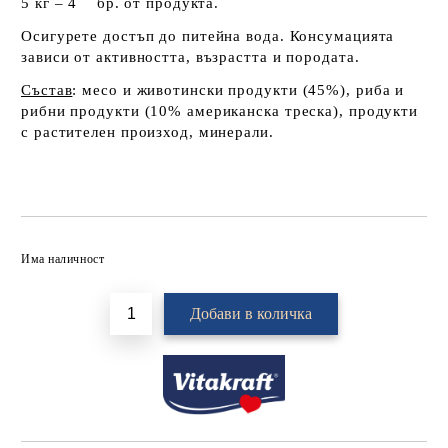
5 кг – 4 бр. от продукта.
Осигурете достъп до питейна вода. Консумацията
зависи от активността, възрастта и породата.
Състав
: месо и животински продукти (45%), риба и
рибни продукти (10% американска треска), продукти
с растителен произход, минерали.
Добави в желани
Има наличност