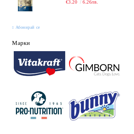
€3.20
6.26лв.
Абонирай се
Марки