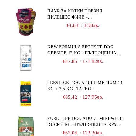
ТЕГЛО ОТ 10 – 25 КГ, СЪС СЬОМГА.
ПАУЧ ЗА КОТКИ ПОЕЗИЯ
БЕЗ ЗЪРНО, БЕЗ ГЛУТЕН.
ПИЛЕШКО ФИЛЕ -
ПРОИЗВЕДЕНА ВЪВ ФРАНЦИЯ.
ПРОМОКОМПЛЕКТ 3 БР.
€1.83
3.58лв.
NEW FORMULA PROTECT DOG
OBESITE 12 KG - ПЪЛНОЦЕННА
ДИЕТИЧНА ХРАНА ЗА КУЧЕТА
€87.85
171.82лв.
СЪС СПЕЦИФИЧНИ ХРАНИТЕЛНИ
ПОТРЕБНОСТИ: "НАМАЛЯВАНЕ
НА НАДНОРМЕНО ТЕГЛО".
PRESTIGE DOG ADULT MEDIUM 14
"РЕГУЛИРАНЕ НА ВНОСА НА
KG + 2,5 KG ГРАТИС -
ГЛЮКОЗА (DIABETES MELLITUS)."
ПЪЛНОЦЕННА ХРАНА ЗА
€65.42
127.95лв.
ПОРАСНАЛИ КУЧЕТА ОТ СРЕДНИ
ПОРОДИ. ПРОИЗВЕДЕНА ВЪВ
ФРАНЦИЯ.
PURE LIFE DOG ADULT MINI WITH
DUCK 8 КГ - ПЪЛНОЦЕННА ХРАНА
ЗА ПОРАСНАЛИ КУЧЕТА ОТ
€63.04
123.30лв.