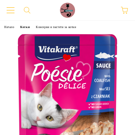
Начало
Котки
Консерви и пастети за котки