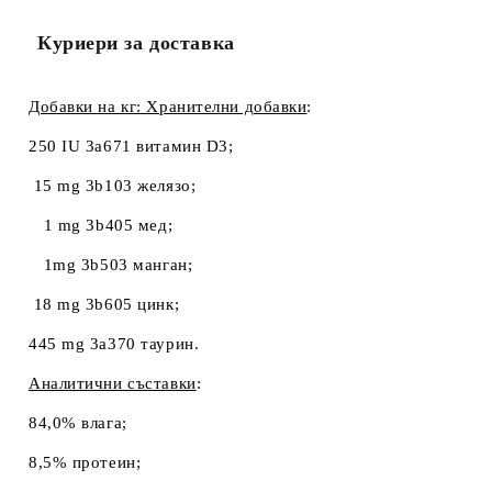
Куриери за доставка
Добавки на кг: Хранителни добавки
:
250 IU 3a671 витамин D
3
;
15 mg 3b103 желязо;
1 mg 3b405 мед;
1mg 3b503 манган;
18 mg 3b605 цинк;
445 mg 3a370 таурин.
Аналитични съставки
:
84,0% влага;
8,5% протеин;