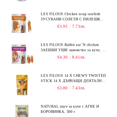
LES FILOUS Chicken wrap rawhide
ЗУСУКАНИ СОЛЕТИ С ПИЛЕШКО,
лакомство за куче, 100 г
€3.95
7.73лв.
LES FILOUS Rabbit ear’N chicken
ЗАЕШКИ УШИ лакомство за куче, 50
г
€4.30
8.41лв.
LES FILOUS 14 X CHEWY TWISTED
STICK 14 X ДЪВЧАЩИ ДЕНТАЛНИ
СОЛЕТИ за куче, УВИТИ
€3.80
7.43лв.
NATURAL пауч за куче с АГНЕ И
БОРОВИНКА, 500 г