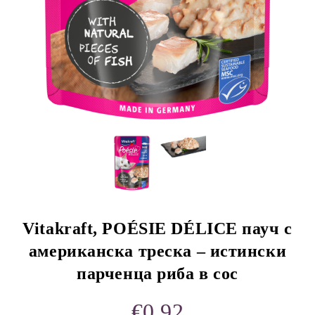
rition Flatazor,
Vitakraft, POÉSIE DÉLICE пауч с
американска треска – истински
парченца риба в сос
€0.92