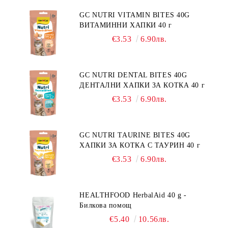
ГОДИНА, С ПИЛЕ. БЕЗ ЗЪРНО, БЕЗ
ГЛУТЕН. ПРОИЗВОДСТВО
GC NUTRI VITAMIN BITES 40G
ФРАНЦИЯ.
ВИТАМИННИ ХАПКИ 40 г
€3.53
6.90лв.
GC NUTRI DENTAL BITES 40G
ДЕНТАЛНИ ХАПКИ ЗА КОТКА 40 г
€3.53
6.90лв.
GC NUTRI TAURINE BITES 40G
ХАПКИ ЗА КОТКА С ТАУРИН 40 г
€3.53
6.90лв.
HEALTHFOOD HerbalAid 40 g -
Билкова помощ
€5.40
10.56лв.