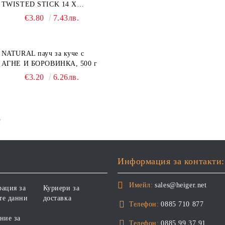
TWISTED STICK 14 X
ДЪВЧАЩИ ДЕНТАЛНИ
€3.80
7.43лв.
СОЛЕТИ за куче, УВИТИ
NATURAL пауч за куче с
АГНЕ И БОРОВИНКА, 500 г
€3.20
6.26лв.
е
Информация за контакти:
Имейл:
sales@heiger.net
рация за
Куриери за
те данни
доставка
Телефон:
0885 710 877
ние за
Телефон:
0885 99 37 91