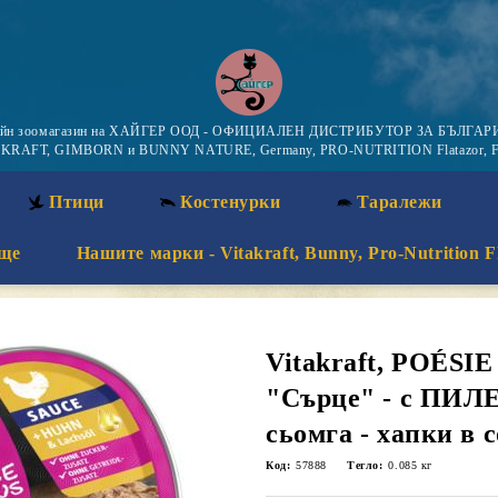
айн зоомагазин на ХАЙГЕР ООД - ОФИЦИАЛЕН ДИСТРИБУТОР ЗА БЪЛГАРИ
KRAFT, GIMBORN и BUNNY NATURE, Germany, PRO-NUTRITION Flatazor, F
Птици
Костенурки
Таралежи
ще
Нашите марки - Vitakraft, Bunny, Pro-Nutrition F
Vitakraft, POÉSIE
"Сърце" - с ПИЛЕ
сьомга - хапки в с
Код:
57888
Тегло:
0.085
кг