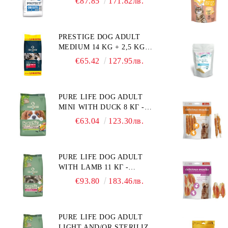
€87.85
171.82лв.
ХРАНА ЗА КУЧЕТА СЪС
СПЕЦИФИЧНИ
ХРАНИТЕЛНИ
PRESTIGE DOG ADULT
ПОТРЕБНОСТИ:
MEDIUM 14 KG + 2,5 KG
"НАМАЛЯВАНЕ НА
ГРАТИС - ПЪЛНОЦЕННА
НАДНОРМЕНО ТЕГЛО".
€65.42
127.95лв.
ХРАНА ЗА ПОРАСНАЛИ
"РЕГУЛИРАНЕ НА ВНОСА
КУЧЕТА ОТ СРЕДНИ
НА ГЛЮКОЗА (DIABETES
ПОРОДИ. ПРОИЗВЕДЕНА
MELLITUS)."
PURE LIFE DOG ADULT
ВЪВ ФРАНЦИЯ.
MINI WITH DUCK 8 КГ -
ПЪЛНОЦЕННА ХРАНА ЗА
€63.04
123.30лв.
ПОРАСНАЛИ КУЧЕТА ОТ
ДРЕБНИ ПОРОДИ НА
ВЪЗРАСТ НАД 10 МЕСЕЦА И
PURE LIFE DOG ADULT
С ТЕГЛО ПОД 10 КГ, С
WITH LAMB 11 КГ -
ПАТИЦА. БЕЗ ЗЪРНО, БЕЗ
ПЪЛНОЦЕННА ХРАНА ЗА
ГЛУТЕН. ПРОИЗВЕДЕНА
€93.80
183.46лв.
ПОРАСНАЛИ КУЧЕТА С
ВЪВ ФРАНЦИЯ.
ЧУВСТВИТЕЛНО
ХРАНОСМИЛАНЕ, С АГНЕ.
PURE LIFE DOG ADULT
ПОДХОДЯЩА ЗА КУЧЕТА
LIGHT AND/OR STERILIZED