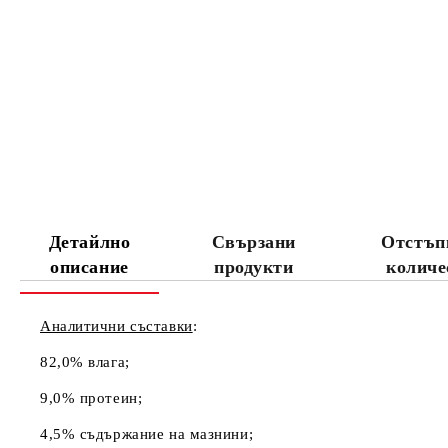
Детайлно
Свързани
Отстъп
описание
продукти
количе
Аналитични съставки
:
82,0% влага;
9,0% протеин;
4,5% съдържание на мазнини;