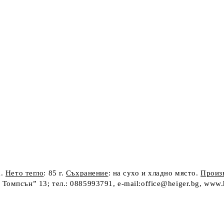
а.
Нето тегло
: 85 г.
Съхранение
: на сухо и хладно място.
Произ
Томпсън” 13; тел.: 0885993791, e-mail:office@heiger.bg, www.h