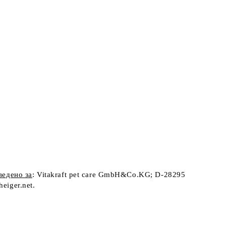
ведено за
: Vitakraft pet care GmbH&Co.KG; D-28295
eiger.net.