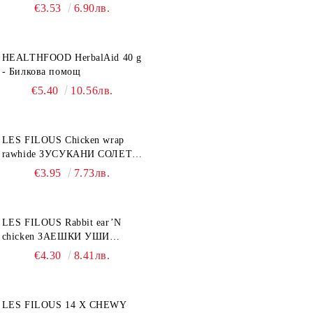
ТАУРИН 40 г
€3.53
6.90лв.
HEALTHFOOD HerbalAid 40 g
- Билкова помощ
€5.40
10.56лв.
LES FILOUS Chicken wrap
rawhide ЗУСУКАНИ СОЛЕТИ
С ПИЛЕШКО, лакомство за
€3.95
7.73лв.
куче, 100 г
LES FILOUS Rabbit ear’N
chicken ЗАЕШКИ УШИ
лакомство за куче, 50 г
€4.30
8.41лв.
LES FILOUS 14 X CHEWY