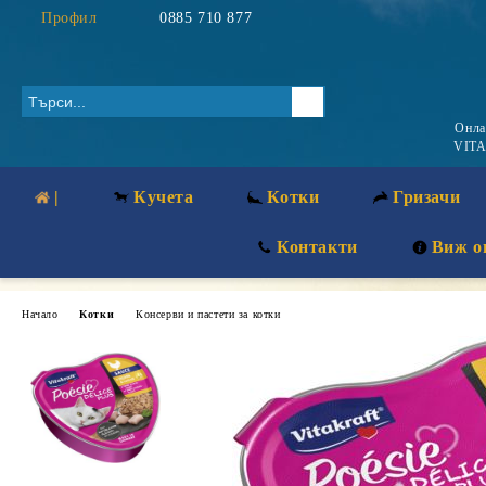
Профил
0885 710 877
Онл
VITA
|
Кучета
Котки
Гризачи
Контакти
Виж о
Начало
Котки
Консерви и пастети за котки