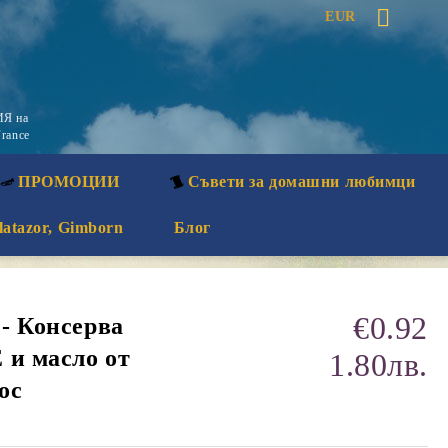
EUR
Я на
rance
ПРОМОЦИИ
Съвети за домашни любимци
latazor, Gimborn
Блог
€0.92
 - Консерва
 и масло от
1.80лв.
ос