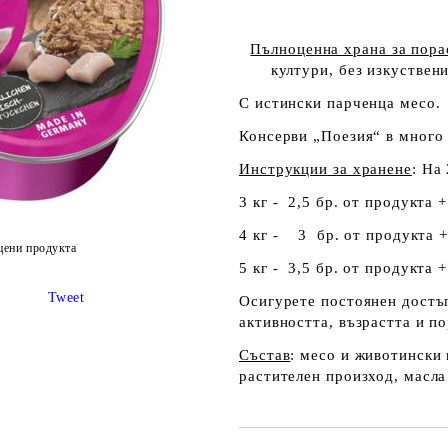
Пълноценна храна за пора
култури, без изкуствен
С истински парченца месо.
Консерви „Поезия“ в много 
Инструкции за хранене
: На
3 кг - 2,5 бр. от продукта +
4 кг - 3 бр. от продукта +
цени продукта
5 кг - 3,5 бр. от продукта +
Tweet
Осигурете постоянен достъп
активността, възрастта и п
Състав
: месо и животински
растителен произход, масла