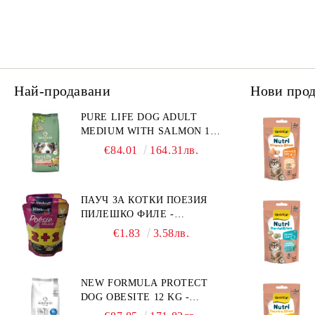
Най-продавани
Нови про
PURE LIFE DOG ADULT
MEDIUM WITH SALMON 12
КГ - ПЪЛНОЦЕННА ХРАНА
€84.01
164.31лв.
ЗА ПОРАСНАЛИ КУЧЕТА ОТ
СРЕДНИ ПОРОДИ НА
ВЪЗРАСТ НАД 1 Г, С ТЕГЛО
ПАУЧ ЗА КОТКИ ПОЕЗИЯ
ОТ 10 – 25 КГ, СЪС СЬОМГА.
ПИЛЕШКО ФИЛЕ -
БЕЗ ЗЪРНО, БЕЗ ГЛУТЕН.
ПРОМОКОМПЛЕКТ 3 БР.
ПРОИЗВЕДЕНА ВЪВ
€1.83
3.58лв.
ФРАНЦИЯ.
NEW FORMULA PROTECT
DOG OBESITE 12 KG -
ПЪЛНОЦЕННА ДИЕТИЧНА