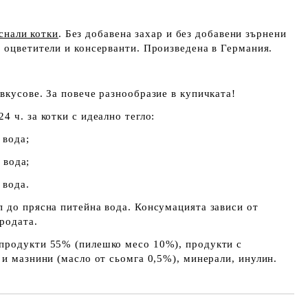
снали котки
. Без добавена захар и без добавени зърнени
и оцветители и консерванти. Произведена в Германия.
вкусове. За повече разнообразие в купичката!
 24 ч. за котки с идеално тегло:
 вода;
 вода;
 вода.
 до прясна питейна вода. Консумацията зависи от
ородата.
 продукти 55% (пилешко месо 10%), продукти с
 и мазнини (масло от сьомга 0,5%), минерали, инулин.