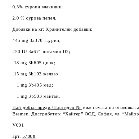
0,3% сурови влакнини;
2,0 % сурова пепел.
Добавки на кг: Хранителни добавки
:
445 mg 3a370 таурин;
250 IU 3a671 витамин D
3
;
18 mg 3b605 цинк;
15 mg 3b103 желязо;
1 mg 3b405 мед;
1 mg 3b503 манган.
Най-добър преди
:
/Партиден №
:
виж печата на опаковкат
Bremen.
Дистрибутор
: “Хайгер” ООД, София, ул. “Майор 
V
001
арт
.
57888