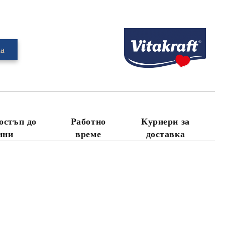
Добави в желани
остъп до
Работно
Куриери за
нни
време
доставка