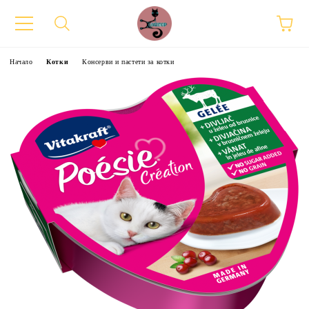
Начало
Котки
Консерви и пастети за котки