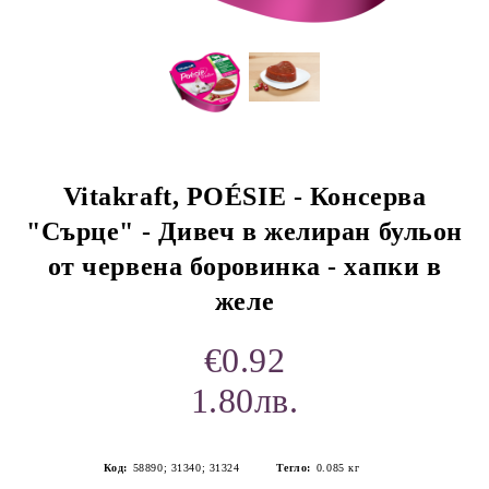
Vitakraft, POÉSIE - Консерва
rition Flatazor,
"Сърце" - Дивеч в желиран бульон
от червена боровинка - хапки в
желе
€0.92
1.80лв.
Код:
58890; 31340; 31324
Тегло:
0.085
кг