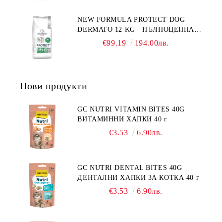
СЪС СКЛОННОСТ КЪМ
НАДНОРМЕНО ТЕГЛО И/ИЛИ
NEW FORMULA PROTECT DOG
КАСТРИРАНИ КУЧЕТА ОТ ВСИЧКИ
DERMATO 12 KG - ПЪЛНОЦЕННА
ПОРОДИ НА ВЪЗРАСТ НАД 1
ДИЕТИЧНА ХРАНА ЗА КУЧЕТА
ГОДИНА, С ПИЛЕ. БЕЗ ЗЪРНО, БЕЗ
€99.19
194.00лв.
СЪС СПЕЦИФИЧНИ ХРАНИТЕЛНИ
ГЛУТЕН. ПРОИЗВОДСТВО
ПОТРЕБНОСТИ - "ПОДПОМАГАНЕ
ФРАНЦИЯ.
НА КОЖНАТА ФУНКЦИЯ ПРИ
ДЕРМАТОЗИ И СИЛНО ИЗРАЗЕНА
Нови продукти
ЗАГУБА НА КОЗИНА".
"НАМАЛЯВАНЕ НА
НЕПОНОСИМОСТТА КЪМ НЯКОИ
GC NUTRI VITAMIN BITES 40G
СЪСТАВКИ И ХРАНИ
ВИТАМИННИ ХАПКИ 40 г
€3.53
6.90лв.
GC NUTRI DENTAL BITES 40G
ДЕНТАЛНИ ХАПКИ ЗА КОТКА 40 г
€3.53
6.90лв.