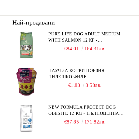
Най-продавани
PURE LIFE DOG ADULT MEDIUM
WITH SALMON 12 КГ -
ПЪЛНОЦЕННА ХРАНА ЗА
€84.01
164.31лв.
ПОРАСНАЛИ КУЧЕТА ОТ СРЕДНИ
ПОРОДИ НА ВЪЗРАСТ НАД 1 Г, С
ТЕГЛО ОТ 10 – 25 КГ, СЪС СЬОМГА.
ПАУЧ ЗА КОТКИ ПОЕЗИЯ
БЕЗ ЗЪРНО, БЕЗ ГЛУТЕН.
ПИЛЕШКО ФИЛЕ -
ПРОИЗВЕДЕНА ВЪВ ФРАНЦИЯ.
ПРОМОКОМПЛЕКТ 3 БР.
€1.83
3.58лв.
NEW FORMULA PROTECT DOG
OBESITE 12 KG - ПЪЛНОЦЕННА
ДИЕТИЧНА ХРАНА ЗА КУЧЕТА
€87.85
171.82лв.
СЪС СПЕЦИФИЧНИ ХРАНИТЕЛНИ
ПОТРЕБНОСТИ: "НАМАЛЯВАНЕ
НА НАДНОРМЕНО ТЕГЛО".