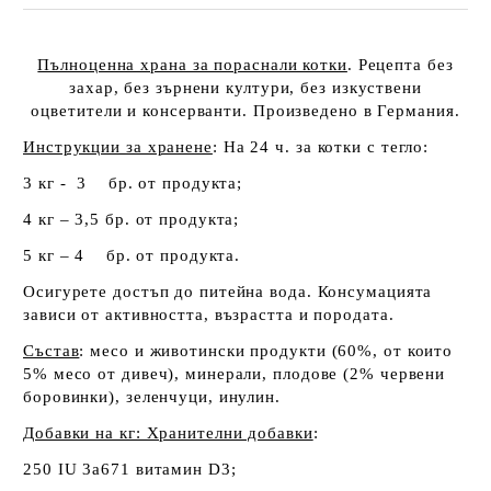
Пълноценна храна за пораснали котки
. Рецепта без
захар, без зърнени култури, без изкуствени
оцветители и консерванти. Произведено в Германия.
Инструкции за хранене
: На 24 ч. за котки с тегло:
3 кг - 3 бр. от продукта;
4 кг – 3,5 бр. от продукта;
5 кг – 4 бр. от продукта.
Осигурете достъп до питейна вода. Консумацията
зависи от активността, възрастта и породата.
Състав
: месо и животински продукти (60%, от които
5% месо от дивеч), минерали, плодове (2% червени
боровинки), зеленчуци, инулин.
Добавки на кг: Хранителни добавки
:
250 IU 3a671 витамин D
3
;