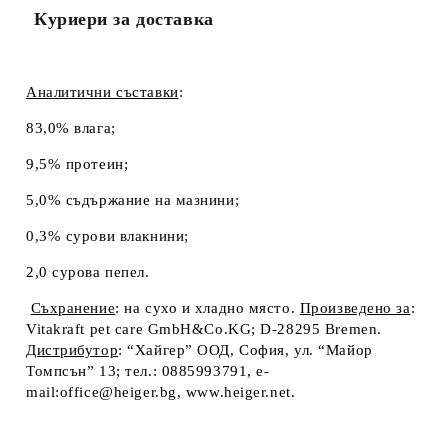
Куриери за доставка
Аналитични съставки
:
83,0% влага;
9,5% протеин;
5,0% съдържание на мазнини;
0,3% сурови влакнини;
2,0 сурова пепел.
Съхранение
: на сухо и хладно място.
Произведено за
:
Vitakraft pet care GmbH&Co.KG; D-28295 Bremen.
Дистрибутор
: “Хайгер” ООД, София, ул. “Майор
Томпсън” 13; тел.: 0885993791, e-
mail:office@heiger.bg, www.heiger.net.