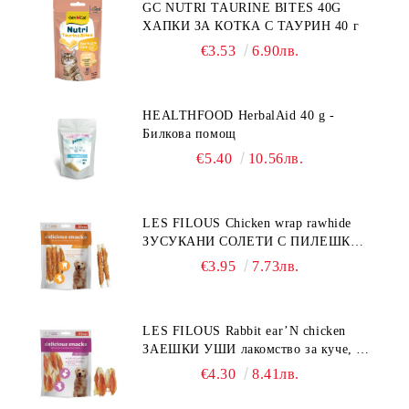
GC NUTRI TAURINE BITES 40G
ХАПКИ ЗА КОТКА С ТАУРИН 40 г
€3.53
6.90лв.
HEALTHFOOD HerbalAid 40 g -
Билкова помощ
€5.40
10.56лв.
LES FILOUS Chicken wrap rawhide
ЗУСУКАНИ СОЛЕТИ С ПИЛЕШКО,
лакомство за куче, 100 г
€3.95
7.73лв.
LES FILOUS Rabbit ear’N chicken
ЗАЕШКИ УШИ лакомство за куче, 50
г
€4.30
8.41лв.