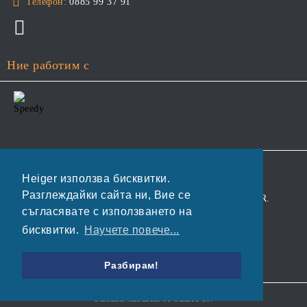
Телефон:
0885 99 37 91
Ние работим с
GDPR
Heiger използва бисквитки.
Разглеждайки сайта ни, Вие се
Нашият онлайн магазин е 100% съобразен с GDPR.
съгласявате с използването на
Прочетете нашата политика
бисквитки.
Научете повече...
Моите лични данни
Разбирам!
Онлайн магазин от SELITON