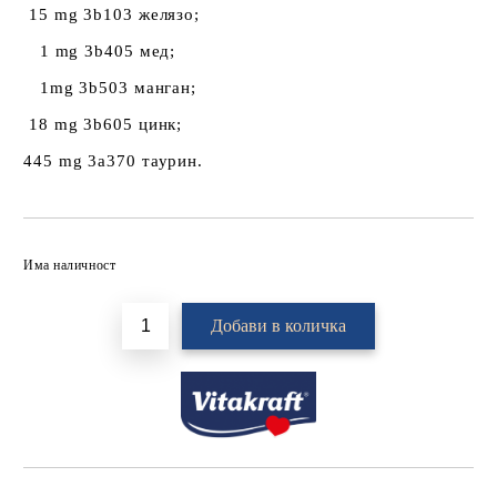
15 mg 3b103 желязо;
1 mg 3b405 мед;
1mg 3b503 манган;
18 mg 3b605 цинк;
445 mg 3a370 таурин.
Добави в желани
Има наличност