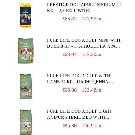
PRESTIGE DOG ADULT MEDIUM 14
"РЕГУЛИРАНЕ НА ВНОСА НА
KG + 2,5 KG ГРАТИС -
ГЛЮКОЗА (DIABETES MELLITUS)."
ПЪЛНОЦЕННА ХРАНА ЗА
€65.42
127.95лв.
ПОРАСНАЛИ КУЧЕТА ОТ СРЕДНИ
ПОРОДИ. ПРОИЗВЕДЕНА ВЪВ
ФРАНЦИЯ.
PURE LIFE DOG ADULT MINI WITH
DUCK 8 КГ - ПЪЛНОЦЕННА ХРАНА
ЗА ПОРАСНАЛИ КУЧЕТА ОТ
€63.04
123.30лв.
ДРЕБНИ ПОРОДИ НА ВЪЗРАСТ
НАД 10 МЕСЕЦА И С ТЕГЛО ПОД
10 КГ, С ПАТИЦА. БЕЗ ЗЪРНО, БЕЗ
PURE LIFE DOG ADULT WITH
ГЛУТЕН. ПРОИЗВЕДЕНА ВЪВ
LAMB 11 КГ - ПЪЛНОЦЕННА
ФРАНЦИЯ.
ХРАНА ЗА ПОРАСНАЛИ КУЧЕТА С
€93.80
183.46лв.
ЧУВСТВИТЕЛНО ХРАНОСМИЛАНЕ,
С АГНЕ. ПОДХОДЯЩА ЗА КУЧЕТА
ОТ ВСИЧКИ ПОРОДИ НА ВЪЗРАСТ
PURE LIFE DOG ADULT LIGHT
НАД 1 ГОДИНА. БЕЗ ЗЪРНО, БЕЗ
AND/OR STERILIZED WITH
ГЛУТЕН. ПРОИЗВЕДЕНА ВЪВ
CHICKEN 12 КГ - ПЪЛНОЦЕННА
ФРАНЦИЯ.
€85.36
166.95лв.
ХРАНА ЗА ПОРАСНАЛИ КУЧЕТА