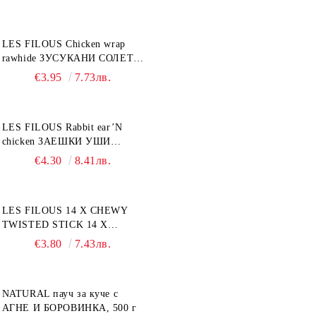
LES FILOUS Chicken wrap
rawhide ЗУСУКАНИ СОЛЕТИ
С ПИЛЕШКО, лакомство за
€3.95
7.73лв.
куче, 100 г
LES FILOUS Rabbit ear’N
chicken ЗАЕШКИ УШИ
лакомство за куче, 50 г
€4.30
8.41лв.
LES FILOUS 14 X CHEWY
TWISTED STICK 14 X
ДЪВЧАЩИ ДЕНТАЛНИ
€3.80
7.43лв.
СОЛЕТИ за куче, УВИТИ
NATURAL пауч за куче с
АГНЕ И БОРОВИНКА, 500 г