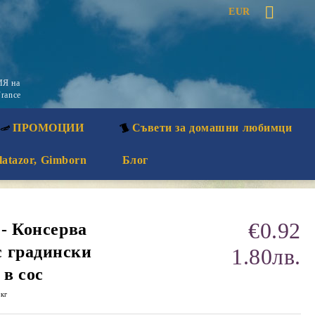
EUR
Я на
rance
ПРОМОЦИИ
Съвети за домашни любимци
latazor, Gimborn
Блог
€0.92
 - Консерва
 градински
1.80лв.
 в сос
кг