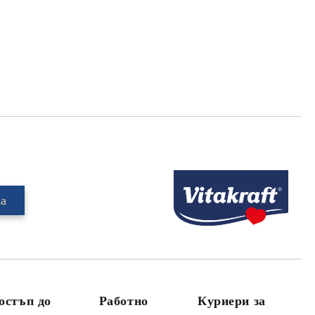
Добави в желани
остъп до
Работно
Куриери за