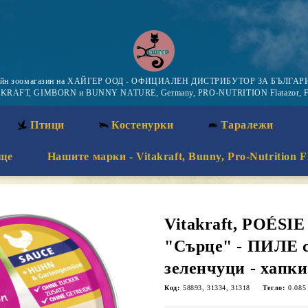
айн зоомагазин на ХАЙГЕР ООД - ОФИЦИАЛЕН ДИСТРИБУТОР ЗА БЪЛГАРИ
KRAFT, GIMBORN и BUNNY NATURE, Germany, PRO-NUTRITION Flatazor, F
Птици
Костенурки
Таралежи
ще
Нашите марки - Vitakraft, Bunny, Pro-Nutrition F
Vitakraft, POÉSIE
"Сърце" - ПИЛЕ с
зеленчуци - хапки
Код:
58893, 31334, 31318
Тегло:
0.085