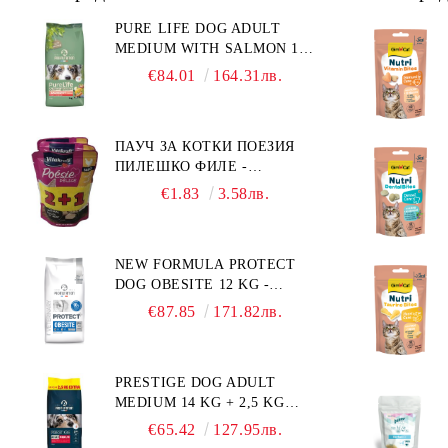
PURE LIFE DOG ADULT
MEDIUM WITH SALMON 12
КГ - ПЪЛНОЦЕННА ХРАНА
€84.01
164.31лв.
ЗА ПОРАСНАЛИ КУЧЕТА ОТ
СРЕДНИ ПОРОДИ НА
ВЪЗРАСТ НАД 1 Г, С ТЕГЛО
ПАУЧ ЗА КОТКИ ПОЕЗИЯ
ОТ 10 – 25 КГ, СЪС СЬОМГА.
ПИЛЕШКО ФИЛЕ -
БЕЗ ЗЪРНО, БЕЗ ГЛУТЕН.
ПРОМОКОМПЛЕКТ 3 БР.
ПРОИЗВЕДЕНА ВЪВ
€1.83
3.58лв.
ФРАНЦИЯ.
NEW FORMULA PROTECT
DOG OBESITE 12 KG -
ПЪЛНОЦЕННА ДИЕТИЧНА
€87.85
171.82лв.
ХРАНА ЗА КУЧЕТА СЪС
СПЕЦИФИЧНИ
ХРАНИТЕЛНИ
PRESTIGE DOG ADULT
ПОТРЕБНОСТИ:
MEDIUM 14 KG + 2,5 KG
"НАМАЛЯВАНЕ НА
ГРАТИС - ПЪЛНОЦЕННА
НАДНОРМЕНО ТЕГЛО".
€65.42
127.95лв.
ХРАНА ЗА ПОРАСНАЛИ
"РЕГУЛИРАНЕ НА ВНОСА