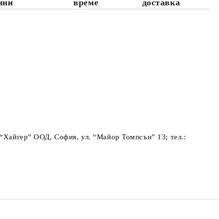
нни
време
доставка
 “Хайгер” ООД, София, ул. “Майор Томпсън” 13; тел.: