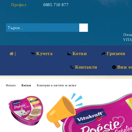
Профил
0885 710 877
Онл
VITA
|
Кучета
Котки
Гризачи
Контакти
Виж о
Начало
Котки
Консерви и пастети за котки