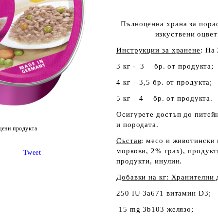
Пълноценна храна за пора
изкуствени оцвет
Инструкции за хранене
: На 
3 кг - 3 бр. от продукта;
4 кг – 3,5 бр. от продукта;
5 кг – 4 бр. от продукта.
Осигурете достъп до питейн
и породата.
цени продукта
Състав
: месо и животински
моркови, 2% грах), продукт
Tweet
продукти, инулин.
Добавки на кг: Хранителни 
250 IU 3a671 витамин D
3
;
15 mg 3b103 желязо;