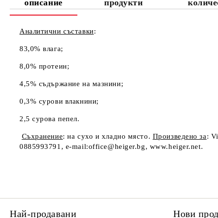
описание
продукти
количе
Аналитични съставки
:
83,0% влага;
8,0% протеин;
4,5% съдържание на мазнини;
0,3% сурови влакнини;
2,5 сурова пепел.
Съхранение
: на сухо и хладно място.
Произведено за
: V
0885993791, e-mail:office@heiger.bg, www.heiger.net.
Най-продавани
Нови про