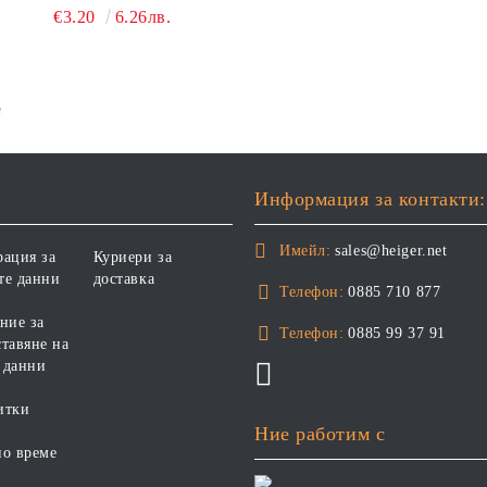
€3.20
6.26лв.
е
Информация за контакти:
Имейл:
sales@heiger.net
рация за
Куриери за
те данни
доставка
Телефон:
0885 710 877
ние за
Телефон:
0885 99 37 91
тавяне на
 данни
итки
Ние работим с
но време