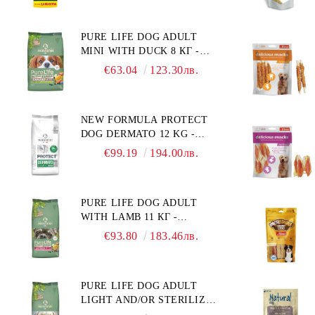
КУЧЕТА ОТ СРЕДНИ
НА ГЛЮКОЗА (DIABETES
ПОРОДИ. ПРОИЗВЕДЕНА
MELLITUS)."
PURE LIFE DOG ADULT
ВЪВ ФРАНЦИЯ.
MINI WITH DUCK 8 КГ -
ПЪЛНОЦЕННА ХРАНА ЗА
€63.04
123.30лв.
ПОРАСНАЛИ КУЧЕТА ОТ
ДРЕБНИ ПОРОДИ НА
ВЪЗРАСТ НАД 10 МЕСЕЦА И
NEW FORMULA PROTECT
С ТЕГЛО ПОД 10 КГ, С
DOG DERMATO 12 KG -
ПАТИЦА. БЕЗ ЗЪРНО, БЕЗ
ПЪЛНОЦЕННА ДИЕТИЧНА
ГЛУТЕН. ПРОИЗВЕДЕНА
€99.19
194.00лв.
ХРАНА ЗА КУЧЕТА СЪС
ВЪВ ФРАНЦИЯ.
СПЕЦИФИЧНИ
ХРАНИТЕЛНИ
PURE LIFE DOG ADULT
ПОТРЕБНОСТИ -
WITH LAMB 11 КГ -
"ПОДПОМАГАНЕ НА
ПЪЛНОЦЕННА ХРАНА ЗА
КОЖНАТА ФУНКЦИЯ ПРИ
€93.80
183.46лв.
ПОРАСНАЛИ КУЧЕТА С
ДЕРМАТОЗИ И СИЛНО
ЧУВСТВИТЕЛНО
ИЗРАЗЕНА ЗАГУБА НА
ХРАНОСМИЛАНЕ, С АГНЕ.
КОЗИНА". "НАМАЛЯВАНЕ
PURE LIFE DOG ADULT
ПОДХОДЯЩА ЗА КУЧЕТА
НА НЕПОНОСИМОСТТА
LIGHT AND/OR STERILIZED
ОТ ВСИЧКИ ПОРОДИ НА
КЪМ НЯКОИ СЪСТАВКИ И
WITH CHICKEN 12 КГ -