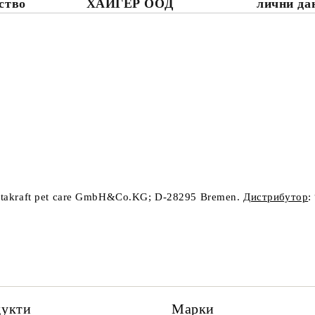
ство
ХАЙГЕР ООД
лични да
itakraft pet care GmbH&Co.KG; D-28295 Bremen.
Дистрибутор
:
дукти
Марки