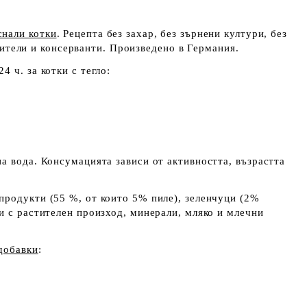
снали котки
. Рецепта без захар, без зърнени култури, без
ители и консерванти. Произведено в Германия.
24 ч. за котки с тегло:
а вода. Консумацията зависи от активността, възрастта
 продукти (55 %, от които 5% пиле), зеленчуци (2%
и с растителен произход, минерали, мляко и млечни
добавки
: