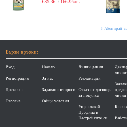
ВЪЗРАСТ НАД 1 ГОДИНА.
ХРАНИ
€85.36
166.95лв.
ПЪЛНОЦЕННА ХРАНА ЗА
БЕЗ ЗЪРНО, БЕЗ ГЛУТЕН.
ПОРАСНАЛИ КУЧЕТА СЪС
ПРОИЗВЕДЕНА ВЪВ
СКЛОННОСТ КЪМ
ФРАНЦИЯ.
НАДНОРМЕНО ТЕГЛО И/
ИЛИ КАСТРИРАНИ КУЧЕТА
Абонирай с
ОТ ВСИЧКИ ПОРОДИ НА
ВЪЗРАСТ НАД 1 ГОДИНА, С
ПИЛЕ. БЕЗ ЗЪРНО, БЕЗ
ГЛУТЕН. ПРОИЗВОДСТВО
Бързи връзки:
ФРАНЦИЯ.
Вход
Начало
Лични данни
Декла
лични
Регистрация
За нас
Рекламации
Заявле
Доставка
Задавани въпроси
Отказ от договора
предос
за покупка
лични
Търсене
Общи условия
Управлявай
Бискв
Профила и
Настройките си
Работ