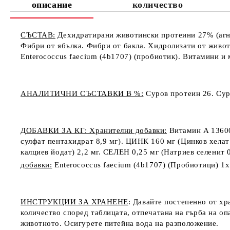
описание
количество
СЪСТАВ:
Дехидратирани животински протеини 27% (агне
Фибри от ябълка. Фибри от бакла. Хидролизати от живот
Enterococcus faecium (4b1707) (пробиотик). Витамини и
АНАЛИТИЧНИ СЪСТАВКИ В %:
Суров протеин 26. Сур
ДОБАВКИ ЗА КГ: Хранителни добавки:
Витамин A 13600 
сулфат пентахидрат 8,9 мг). ЦИНК 160 мг (Цинков хелат
калциев йодат) 2,2 мг. СЕЛЕН 0,25 мг (Натриев селенит 
добавки:
Enterococcus faecium
(4b1707) (Пробиотици) 1
ИНСТРУКЦИИ ЗА ХРАНЕНЕ
: Давайте постепенно от хр
количество според таблицата, отпечатана на гърба на оп
животното. Осигурете питейна вода на разположение.