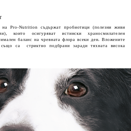
Т
 на Pro-Nutrition съдържат пробиотици (полезни живи
зми), които осигуряват истински храносмилателен
имален баланс на чревната флора всеки ден. Вложените
ни също са стриктно подбрани заради тяхната висока