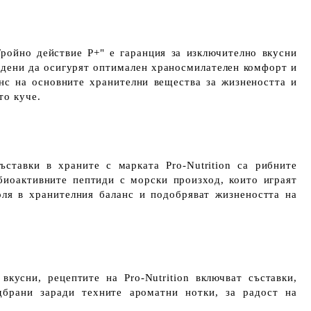
ройно действие P+" е гаранция за изключително вкусни
адени да осигурят оптимален храносмилателен комфорт и
нс на основните хранителни вещества за жизнеността и
то куче.
ъставки в храните с марката Pro-Nutrition са рибните
биоактивните пептиди с морски произход, които играят
оля в хранителния баланс и подобряват жизнеността на
вкусни, рецептите на Pro-Nutrition включват съставки,
дбрани заради техните ароматни нотки, за радост на