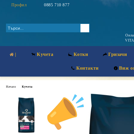
Профил
0885 710 877
Онл
VITA
|
Кучета
Котки
Гризачи
Контакти
Виж о
Начало
Кучета