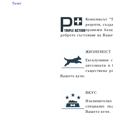
Tweet
Комплексът "Т
рецепти, създ
правилен бала
доброто състояние на Ваше
ЖИЗНЕНОСТ
Ексклузивни с
автолизати и 
съществена р
Вашето куче.
ВКУС
Изключително 
специално по
Вашето куче.