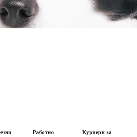
Добави в желани
лични
Работно
Куриери за