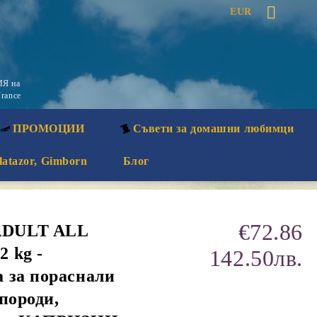
EUR
Я на
rance
ПРОМОЦИИ
Съвети за домашни любимци
latazor, Gimborn
Блог
€72.86
ADULT ALL
 kg -
142.50лв.
 за пораснали
породи,