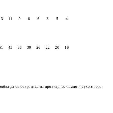
13
11
9
8
6
6
5
4
51
43
38
30
26
22
20
18
трябва да се съхранява на прохладно, тъмно и сухо място.