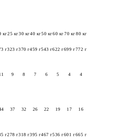
0 кг
25 кг
30 кг
40 кг
50 кг
60 кг
70 кг
80 кг
73 г
323 г
370 г
459 г
543 г
622 г
699 г
772 г
11
9
8
7
6
5
4
4
44
37
32
26
22
19
17
16
35 г
278 г
318 г
395 г
467 г
536 г
601 г
665 г